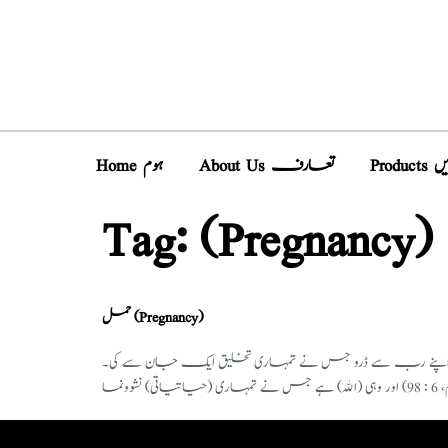
Pro
About Us تعارف
Home ہوم
Tag:
(Pregnancy)
حمل (Pregnancy)
تخلیق انسانی بارے آیات قرآنی يَا أَيُّهَا النَّاسُ اتَّقُواْ رَبَّكُمُ الَّذِي خَلَقَكُم مِّن نَّفْسٍ وَاحِدَةٍ. (النساء، 4 : 1) اے لوگو! اپنے رب سے ڈرو جس نے تمہاری تخلیق ایک جان سے کی۔ (single life cell) ْسٍ وَاحِدَةٍ