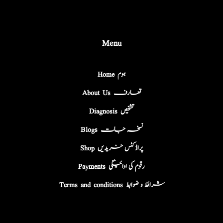
Menu
Home ہوم
About Us تعارف
Diagnosis تشخیص
Blogs نسخہ جات
Shop پراڈکٹس خریدیں
Payments رقوم کی ادائیگی
Terms and conditions شرائط و ضوابط