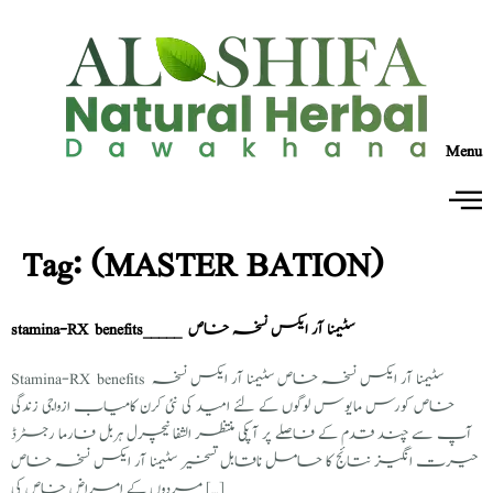
Menu
Tag:
(MASTER BATION)
stamina-RX benefits_____ سٹیمنا آر ایکس نسخہ خاص
Stamina-RX benefits سٹیمنا آر ایکس نسخہ خاص سٹیمنا آر ایکس نسخہ
خاص کورس مایوس لوگوں کے لئے امید کی نئی کرن کامیاب ازواجی زندگی
آپ سے چند قدم کے فاصلے پر آپکی منتظر الشفا نیچرل ہربل فارما رجسٹرڈ
حیرت انگیز نتائج کا حامل ناقابل تسخیر سٹیمنا آر ایکس نسخہ خاص
مردوں کے امراض خاص کی […]