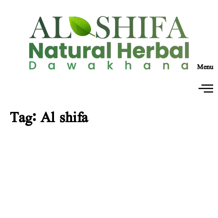
Menu
Tag:
Al shifa