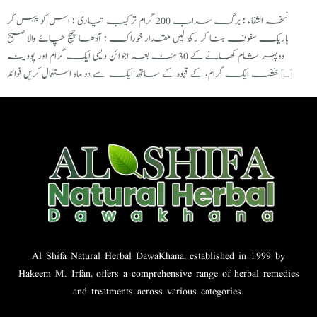
نسخہ الشفاء : برگ سداب 200 گرام ترکیب تیاری : اس کو پیس کر
باریک سفوف بنا کر رکھ لیں مقدار خوراک : آدھا چمچ چائے والا صبح
دوپہر شام کھانے کے 30 منٹ بعد اجوائن دیسی ایک گرام اور پودینہ
خشک ایک گرام، کے قہوہ کے ساتھ ایک سے دو ماہ استعمال کریں فوائد […]
Al Shifa Natural Herbal DawaKhana, established in 1999 by
Hakeem M. Irfan, offers a comprehensive range of herbal remedies
and treatments across various categories.