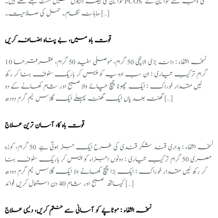
خواتین کی بیضہ دانیوں میں سسٹ بننے لگتے ہیں۔ PCOS کی وجہ سے خواتین کے
ماہانہ نظام۔ حمل کی صلاحیت۔ […]
قوت باہ میں، بے پناہ اضافہ کریں
نسخہ الشفاء : دانہ بڑی الائچی 50 گرام، موصلی سفید 50 گرام، عقرقرحا 10
گرام ترکیب تیاری : ان سب ادویہ کو پیس کر باریک سفوف بنا کر رکھ
لیں مقدار خوراک : ایک چھوٹا چمچ چائے والا صبح اور شام کھانے کے دو
گھنٹہ بعد یاں ایک گھنٹہ پہلے ایک گلاس نیم گرم دودھ […]
قوت باہ کا، آسان ترین علاج
نسخہ الشفاء : بداری قند شکر قندی کی طرح ایک جڑ ہوتی ہے 50 گرام، کوزہ
مصری 50 گرام ترکیب تیاری : دونوں اجزاء کو پیس کر باریک سفوف بنا
کر رکھ لیں مقدار خوراک : ایک بڑا چمچ کھانے ولا ایک گلاس نیم گرم دودھ
کیساتھ صبح اور شام 40 دن استعمال کریں فوائد […]
نسخہ الشفاء : موٹاپے کو آسانی سے ختم کریں، دیسی علاج