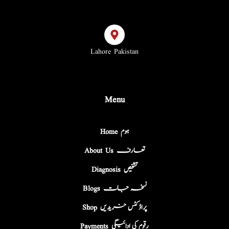
Lahore Pakistan
Menu
Home ہوم
About Us تعارف
Diagnosis تشخیص
Blogs نسخہ جات
Shop پراڈکٹس خریدیں
Payments رقوم کی ادائیگی