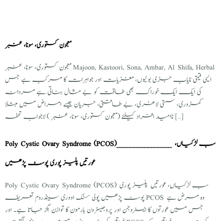
معجون کستوری، سونا، عنبر
معجون کستوری، سونا، عنبر Majoon, Kastoori, Sona, Ambar, Al Shifa, Herbal
ایسی قیمتی نایاب جڑی بوٹیوں، مغزیات اور جواہرات کا مرکب ہے جس
کی ایک ایک خوراک بھی طاقت کو بے مثال بناتی ہے مردانہ
کمزوری، سستی لاغری، بے طاقتی، جریان جیسے امراض میں مبتلا
ناامید افراد کیلئے (معجون کستوری، سونا، عنبر ) لاجواب تحفہ […]
Poly Cystic Ovary Syndrome (PCOS)________________ سب لڑکیاں،
عورتیں پلیز پوری پوسٹ پڑھیں
Poly Cystic Ovary Syndrome (PCOS) سب لڑکیاں، عورتیں پلیز پوری
پوسٹ پڑھیں پولی سسٹک اووری سینڈروم تعریف PCOS وہ مرض ہے
جس میں عورتوں کا ایسٹروجن اور پروجیسٹرون ہارمون کا توازن بگڑ جاتا ہے۔ اور