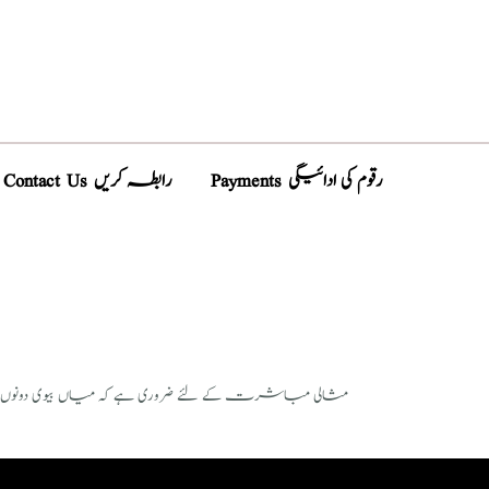
Payments رقوم کی ادائیگی
Contact Us رابطہ کریں
مثالی مباشرت کے لئے ضروری ہے کہ میاں‌ بیوی دو