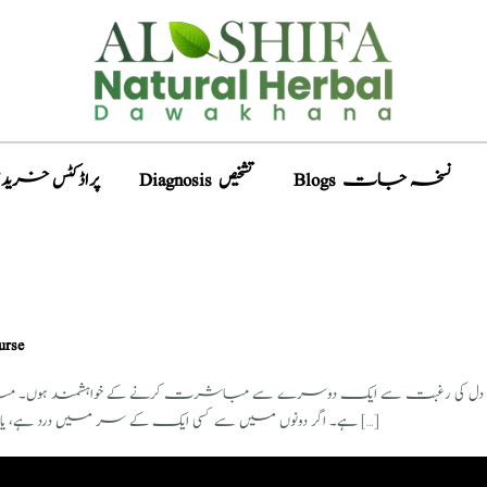
Blogs نسخہ جات
Diagnosis تشخیص
ducts پراڈکٹس خریدیں
rcourse
نوں دل کی رغبت سے ایک دوسرے سے مباشرت کرنے کے خواہشمند ہوں۔ مباش
ہے۔ اگر دونوں‌ میں سے کسی ایک کے سر میں‌ درد ہے، یا اس کی مرضی شامل نہیں ہے تو دونوں مباشرت سے […]