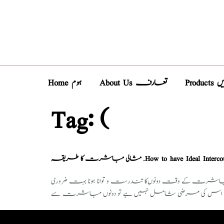
Pro
About Us تعارف
Home ہوم
Tag:
(
مثالی مباشرت کا طریقہ .How to have Ideal Inte
رت کے وقت دونوں‌کا تندرست و توانا ہونا بہت ضروری