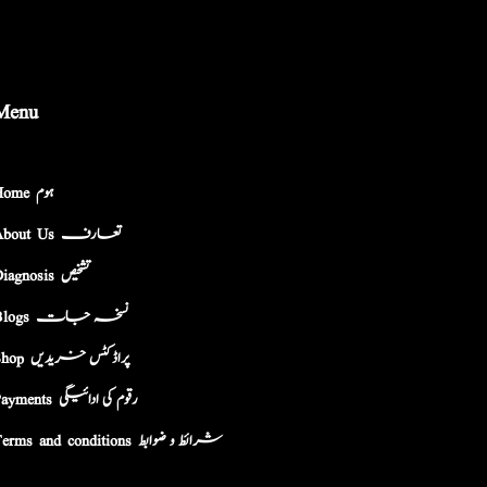
Menu
Home ہوم
About Us تعارف
Diagnosis تشخیص
Blogs نسخہ جات
Shop پراڈکٹس خریدیں
Payments رقوم کی ادائیگی
Terms and conditions شرائط و ضوابط