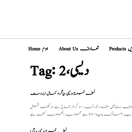
دیں
About Us تعارف
Home ہوم
2،دیسی
Tag:
نسخہ نمبر2،دیسی ویاگرا، کمال زبردست
گ10گرام، تال مکھانہ30گرام ترکیب تیاری : تمام ادویہ کا سفوف بنالیں مقدارخوراک : دو گرام جماع سے دو گھنٹہ قبل
 منٹ کا خوب امساک پیدا ہوتا ہے مجرب المجرب نسخہ ہے
نسخہ نمبر2،دیسی ویاگرا