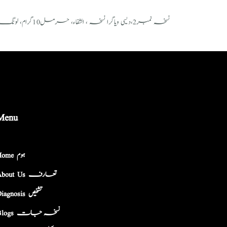
Menu
Home ہوم
About Us تعارف
Diagnosis تشخیص
Blogs نسخہ جات