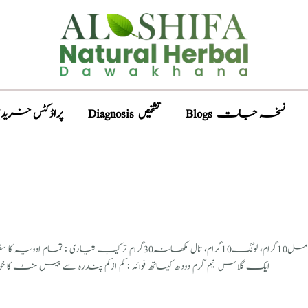
Blogs نسخہ جات
Diagnosis تشخیص
Products پراڈکٹس خری
نسخہ نمبر2،دیسی ویاگرا، کمال زبردست نسخہ الشفاء : حرمل10گرام، لون
ایک گلاس نیم گرم دودھ کیساتھ فوائد : کم ازکم پندرہ سے بیس