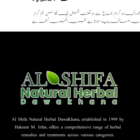
نسخہ نمبر2،دیسی ویاگرا نسخہ ، الشفاء، حرمل10گرام، لونگ10گرام، تال مکھانہ30گرام ترکیب تیاری:تمام ادویہ کا سفوف بنالیں مقدارخوراک:دو گرام جماع سے دو گھنٹہ قبل ایک گلاس نیم گرم
منٹ کا خوب امساک پیدا ہوتا ہے مجرب المجرب نسخہ ہے
Al Shifa Natural Herbal DawaKhana, established in 1999 by
Hakeem M. Irfan, offers a comprehensive range of herbal
remedies and treatments across various categories.