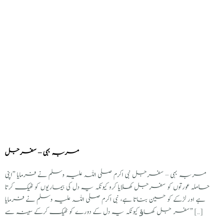
مربہ بہی – سفرجل
مربہ بہی – سفرجل نبی اکرم صلی اللہ علیہ وسلم نے فرمایا ”اپنی
حاملہ عورتوں کو سفرجل کھلایا کرو کیونکہ یہ دل کی بیماریوں کو ٹھیک کرتا
ہے اور لڑکے کو حسین بناتا ہے، نبی اکرم صلی اللہ علیہ وسلم نے فرمایا
”سفر جل کھاﺅ کیونکہ یہ دل کے دورے کو ٹھیک کرکے سینہ سے […]