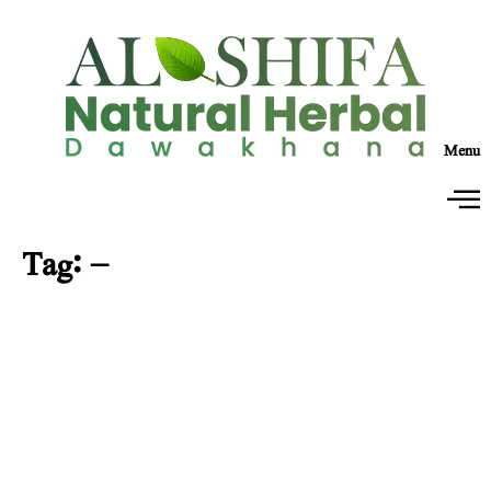
Menu
Tag:
–