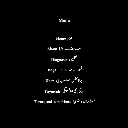
Menu
Home ہوم
About Us تعارف
Diagnosis تشخیص
Blogs نسخہ جات
Shop پراڈکٹس خریدیں
Payments رقوم کی ادائیگی
Terms and conditions شرائط و ضوابط