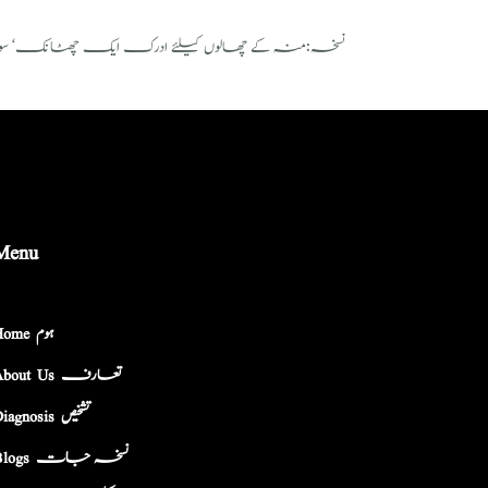
نسخہ:منہ کے چھالوں کیلئے ادرک ایک چھٹانک‘ سونف ا
Menu
Home ہوم
About Us تعارف
Diagnosis تشخیص
Blogs نسخہ جات