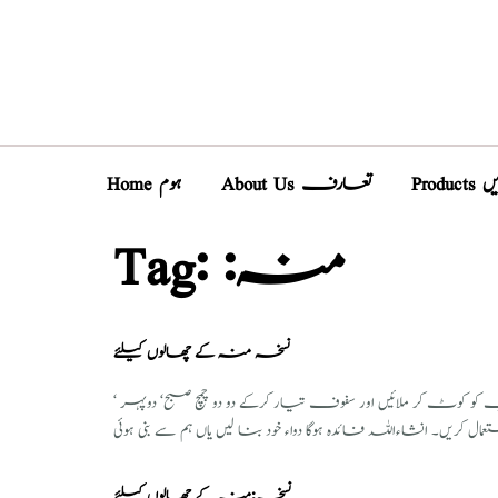
دیں
About Us تعارف
Home ہوم
:منہ
Tag:
نسخہ منہ کے چھالوں کیلئے
کر ملائیں اور سفوف تیار کرکے دو دو چمچ صبح‘ دوپہر ‘
نسخہ:منہ کے چھالوں کیلئے