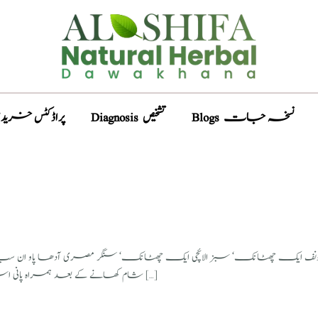
Blogs نسخہ جات
Diagnosis تشخیص
Products پراڈکٹس خری
ایک چھٹانک‘ سبز الائچی ایک چھٹانک‘ سنگر مصری آدھا پاو ان سب کو کوٹ 
شام کھانے کے بعد ہمراہ پانی استعمال کریں۔ انشاءاللہ فائدہ ہوگا دواء خود بنا لیں یاں ہم سے بنی ہوئی […]