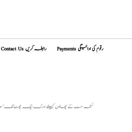
Payments رقوم کی ادائیگی
Contact Us رابطہ کریں
نسخہ منہ کے چھالوں کیلئے ادرک ایک چھٹانک‘ سونف 