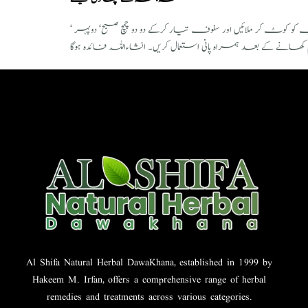
کر ملائیں اور سفوف تیار کرکے دو دو چمچ صبح‘ دوپہر ‘
ھانے کے بعد ہمراہ پانی استعمال کریں۔ انشاءاللہ فائدہ ہوگا
Al Shifa Natural Herbal DawaKhana, established in 1999 by
Hakeem M. Irfan, offers a comprehensive range of herbal
remedies and treatments across various categories.