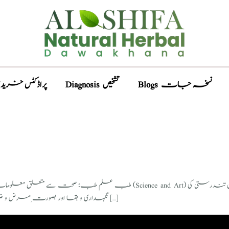
Blogs نسخہ جات
Diagnosis تشخیص
ducts پراڈکٹس خریدیں
nd Art) دونوں سے ہے (وضاحت نیچے دیکھیۓ)۔ اس شعبہ علم میں تندرستی کی
نگہداری و بقا اور بصورت ِمرض و ضرر، تشخیص اور معمول کی جانب جسم کی بحالی سے مطالق بحث کی […]