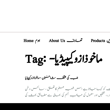
Pro
About Us تعارف
Home ہوم
Tag:
-ماخوذازوکیپیڈیا
طب کی مختلف شاخیں -ماخوذازوکیپیڈیا
طب علم طب؛ صحت سے متعلق معلومات کو کہا جاتا ہے اس شعبہ علم کا تعلق ، سائنس و فن (Science a