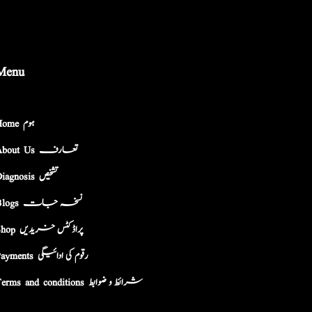
Menu
Home ہوم
About Us تعارف
Diagnosis تشخیص
Blogs نسخہ جات
Shop پراڈکٹس خریدیں
Payments رقوم کی ادائیگی
Terms and conditions شرائط و ضوابط