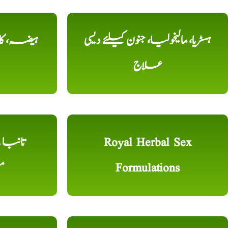
ہسٹریا، مالیخولیا، جنون کیلئے دیسی
ہیضہ، کال
علاج
Royal Herbal Sex
Formulations
م