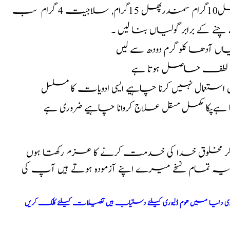
: کافور10گرام ،اجوائن خراسانی 10،گرام،مغزجائفل10گرام سمندرپھل 15گرام, سلاجیت 4 گرام سب
ے کے برابر گولیاں بنا لیں ۔
ب لطف حاصل ہوتا ہے
تعمال نہیں کرنا چاہیے ایسی ادویات کا مسلسل
ا ہےپکا مکمل مسقل علاج کروانا چاہیے ضروری ہے
کر مخلوق خدا کی خدمت کرنے کا عزم رکھتا ہوں
ا یہ تمام نسخے میرے اپنے آزمودہ ہوتے ہیں آپ کی
ری دنیا میں ھوم ڈلیوری کیلئے دستیاب ہیں تفصیلات کیلئے کلک کریں