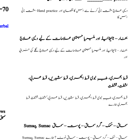
-70
مشت زنی–Hand practice دیسی علاج مشت زنی کرنے سے اس کا نقصان اور
اس کا
erbal
بخار – ٹائیفائیڈ اور ملیریا جیسی علامات کے لیے دیسی علاج
بخار – ٹائیفائیڈ اور ملیریا جیسی علامات کے لیے دیسی علاج گلے کی خرابی
اور
قسط بحری، طبِ نبوی قسط البحری، قسط شیریں، قسط عربی،
كشطت، قشطت
قسط بحری، طبِ نبوی قسط البحری، قسط شیریں، قسط عربی، كشطت، قشطت قسط
بحری ہمارے
ews
نس
Sumaq, Sumac سماق – سُمک – گرد سماق – پوست – سماق
Sumaq, Sumac سماق – سُمک – گرد سماق – پوست – سماق نوٹ ؟ ہمارے