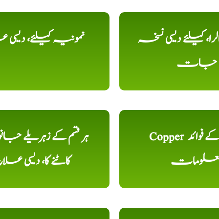
را، کیلئے دیسی نسخہ
نمونیہ کیلئے، دیسی 
جات
Copper تانبا کے فوائد
ہر قسم کے زہریلے جان
علومات
کاٹنے کا، دیسی علا