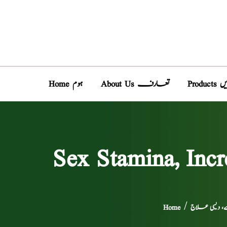
دیں
About Us تعارف
Home ہوم
، دیسی علاج
/
Home