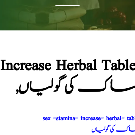
Increase Herbal Table
مساک کی گولیاں
sex -stamina- increase- herbal- tab
اک کی گولیاں