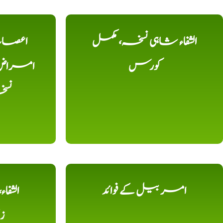
الشفاء شاہی نسخہ، مکمل
اعصاب 
کورس
امراض، ک
نس
امر بیل کے فوائد
الشفا
ز