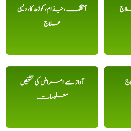
لاج
آتشک ،جذام، کوڑھ کا، دیسی
علاج
اج
آواز سے امراض کی تشخیص
معلومات