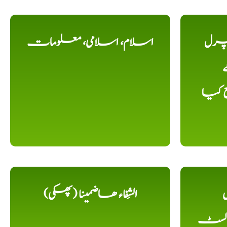
یچرل
اسلام، اسلامی، معلومات
ے
ع کیا
ل
الشِفاء ھاضمینا (پھکی)
 لسٹ