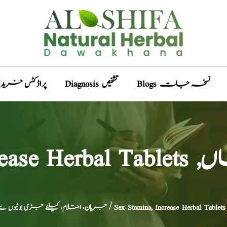
Blogs نسخہ جات
Diagnosis تشخیص
Products پراڈکٹس خری
 گولیاں
جریان، احتلام، کیلئے جڑی بوٹیوں سے