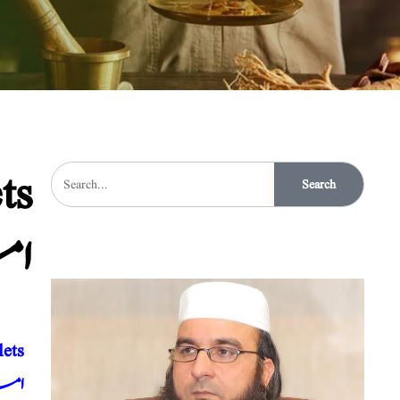
ts
Search
,ا
lets
امس