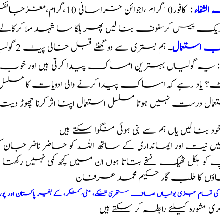
 الشفاء
اریک پیس کرسفوف بنا لیں پھر ہلکا سا شہد ملا کرکالے چن
یب استعمال
۔
ہم بستری سے دو گھنٹے قبل خالی پیٹ 2 گولیاں آدھا کلو گرم دودھ سے لیں
: یہ گولیاں بہترین امساک پیدا کرتی ہیں اور خو
 یاد رہے کہ امساک پیدا کرنے والی ادویات کا مسلسل اس
مال درست نہیں ہوتا مسلسل استعمال اپنا اثر کرنا چھوڑ دیت
 خود بنا لیں یاں ہم سے بنی ہوئی منگوا سکتے ہیں
 نیت اور ایمانداری کے ساتھ اللہ کو حاضر ناضر جان 
و بلکل ٹھیک نسخے بتاتا ہوں ان میں کچھ کمی نہیں رکھت
اؤں کا طلب گار حکیم محمد عرفان
م کی تمام جڑی بوٹیاں صاف ستھری تنکے، مٹی، کنکر، کے بغیر پاکستان اور پو
مشورہ کیلئے رابطہ کر سکتے ہیں