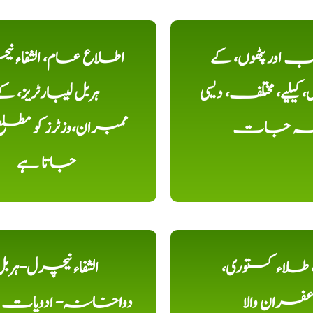
اور پٹھوں، کے
اطلاع عام، الشفاء ن
یلیے، مختلف، دیسی
ہربل لیبارٹریز، ک
خہ جات
ممبران،وزٹرز کو مطل
جاتا ہے
ء، طلاء کستوری،
الشفاء نیچرل-ہرب
عفران والا
دواخانہ- ادویات