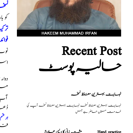
نسخہ
کو ب
ترک
فوائد
Recent Post
نوٹ؟
حالیہ پوسٹ
استع
دواء
میں
نہایت بہترین مغلظ نسخہ
آپ ک
نہایت بہترین مغلظ نسخہ نہایت بہترین مغلظ نسخہ آپ کی
دُع
خدمت میں حاضر ہے جس
ہر قس
فری 
مشت زنی کا دیسی علاج _______Hand practice