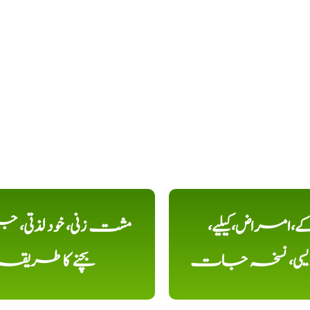
کے،امراض،کیلیے،
مشت زنی، خود لذتی، ج
دیسی، نسخہ جات
بچنے کا طریقہ