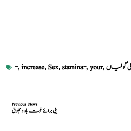
گولیاں
,
your
,
stamina-
,
Sex
,
increase
,
-
Previous News
پٹی برائے قوت باہ و مجلوق