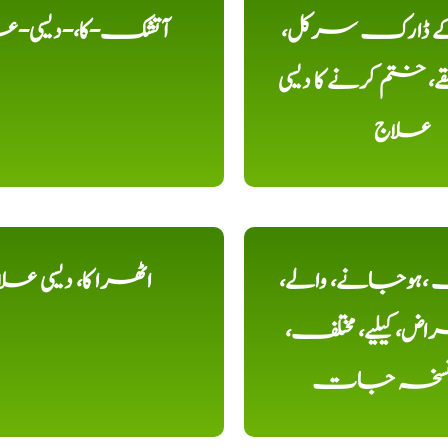
 کے ڈارک سرکل،
آتشک-کا،-دیسی-ع
، ختم کرنے کا دیسی
علاج
ہوجانے، والے،
اٹھرا کا، دیسی عل
ض، کیلیے، مختلف،
، نسخہ جات