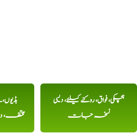
ہچکی، فواق، روکنے کیلئے، دیسی
ہڈیوں،
نسخہ جات
مختلف، 