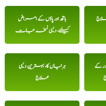
علاج
ہاتھ اور پاؤں کے امراض
کیلئے، دیسی نسخہ جات
ور کے
ہرنیاں کا، بہترین دیسی
ج
علاج