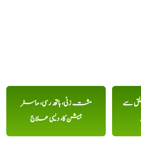
لق سے
مشت زنی، ہاتھ رسی، ماسٹر
بیشن کا، دیسی علاج