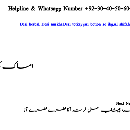
Helpline & Whatsapp Number +92-30-40-50-60
Desi herbal, Desi nuskha,Desi totkay,jari botion se ilaj,Al shifa,h
امساک کی 
Next N
خہ، پیشاب کھل کر نہ آنا قطرے قطرے آنا