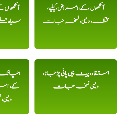
آنکھوں ،کے،امراض،کیلیے،
آنکھو ں
مختلف، دیسی، نسخہ جات
سیاہ حلقے
استسقاء، پیٹ پیں پانی پڑجانا،
اچانک ،
دیسی نسخہ جات
کے، امرا
دیسی