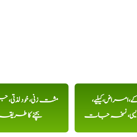
کے،امراض،کیلیے،
مشت زنی، خود لذتی، ج
دیسی، نسخہ جات
بچنے کا طریقہ