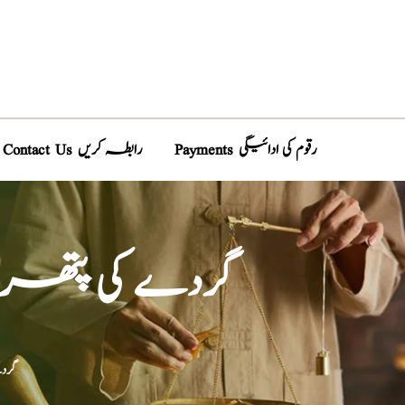
Payments رقوم کی ادائیگی
Contact Us رابطہ کریں
Removal of Kidney Stones گر
/ tones