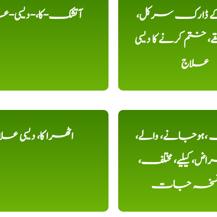
 کے ڈارک سرکل،
آتشک-کا،-دیسی-ع
، ختم کرنے کا دیسی
علاج
ہوجانے، والے،
اٹھرا کا، دیسی عل
ض، کیلیے، مختلف،
، نسخہ جات