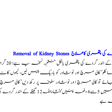
Removal of Kidney گردے کی پتھری کاعلاج
 کلو‘ کالی مرچ اور نوشادر کو باریک پیس لیں، لیموں کا
ئے تو کالی مرچ ا ور نوشادر سفوف پر رکھ دیں‘ کالی مرچ ا ور
دن میں 5سے6 دفعہ پئیں‘انش
ہ ہے