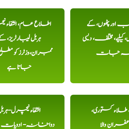
اور پٹھوں، کے
اطلاع عام، الشفاء ن
یلیے، مختلف، دیسی
ہربل لیبارٹریز، ک
خہ جات
ممبران،وزٹرز کو مطل
جاتا ہے
ء، طلاء کستوری،
الشفاء نیچرل-ہرب
عفران والا
دواخانہ- ادویات