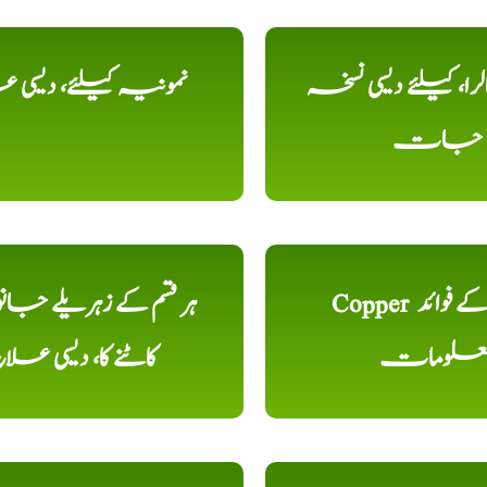
را، کیلئے دیسی نسخہ
نمونیہ کیلئے، دیسی 
جات
Copper تانبا کے فوائد
ہر قسم کے زہریلے جان
علومات
کاٹنے کا، دیسی علا