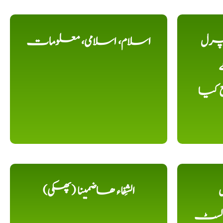
یچرل
اسلام، اسلامی، معلومات
ے
ع کیا
ل
الشِفاء ھاضمینا (پھکی)
 لسٹ