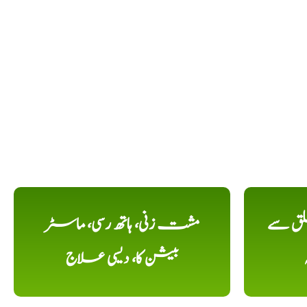
لق سے
مشت زنی، ہاتھ رسی، ماسٹر
بیشن کا، دیسی علاج