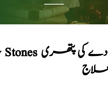
idney Stones
علاج