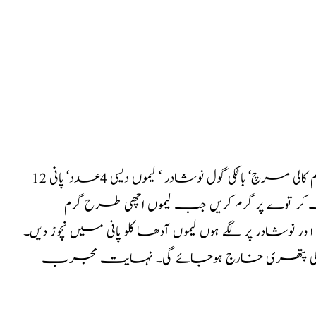
12 گھنٹے کے اندر گردے کی پتھری بالکل ختم۔ نسخہ یہ ہے: 20 گرام کالی مرچ‘ باٹکی گول نوشادر ‘ لیموں دیسی 4عدد‘ پانی
ٹ کر توے پر گرم کریں جب لیموں اچھی طرح گرم
 نوشادر پر لگے ہوں لیموں آدھا کلو پانی میں نچوڑ دیں۔
اءاللہ12 گھنٹے کے اندر گردے کی پتھری خارج ہوجائے گی۔ نہایت مجرب