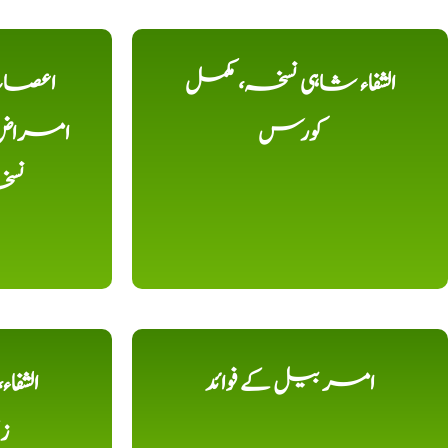
الشفاء شاہی نسخہ، مکمل
اعصاب 
کورس
امراض، ک
نس
امر بیل کے فوائد
الشفا
ز