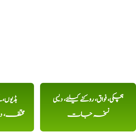
ہچکی، فواق، روکنے کیلئے، دیسی
ہڈیوں،
نسخہ جات
مختلف، 