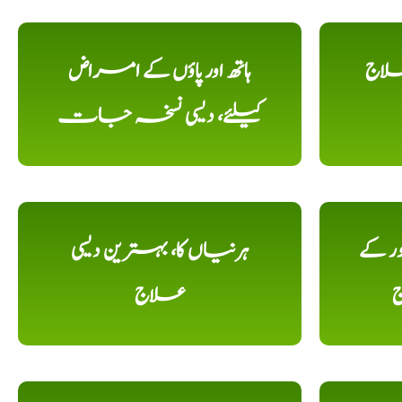
علاج
ہاتھ اور پاؤں کے امراض
کیلئے، دیسی نسخہ جات
ور کے
ہرنیاں کا، بہترین دیسی
ج
علاج