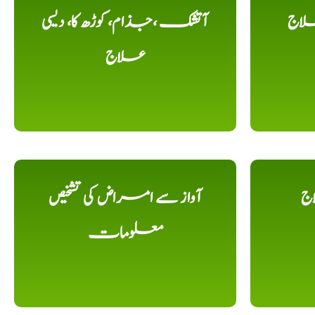
لاج
آتشک ،جذام، کوڑھ کا، دیسی
علاج
اج
آواز سے امراض کی تشخیص
معلومات