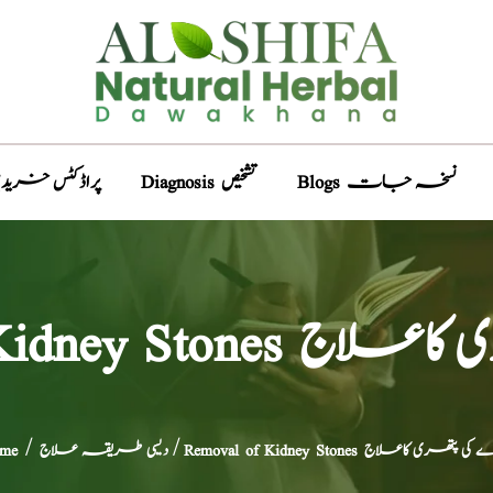
Blogs نسخہ جات
Diagnosis تشخیص
Products پراڈکٹس خری
دے کی پتھری کاعلاج
Removal of Kidney S گردے کی پتھری کاعلاج
دیسی طریقہ علاج
/
me