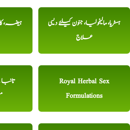
ہسٹریا، مالیخولیا، جنون کیلئے دیسی
ہیضہ، کال
علاج
Royal Herbal Sex
Formulations
م