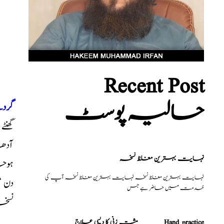
Recent Post
حالیہ پوسٹ
 Stones
آدھا
نہایت بہترین مغلظ نسخہ
ہوجا
نہایت بہترین مغلظ نسخہ نہایت بہترین مغلظ نسخہ آپ کی
خدمت میں حاضر ہے جس
نسخ
مشت زنی کا دیسی علاج _______Hand practice