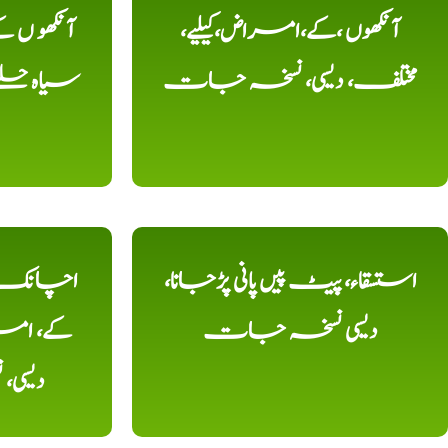
آنکھوں ،کے،امراض،کیلیے،
آنکھو ں
مختلف، دیسی، نسخہ جات
سیاہ حلقے
استسقاء، پیٹ پیں پانی پڑجانا،
اچانک ،
دیسی نسخہ جات
کے، امرا
دیسی