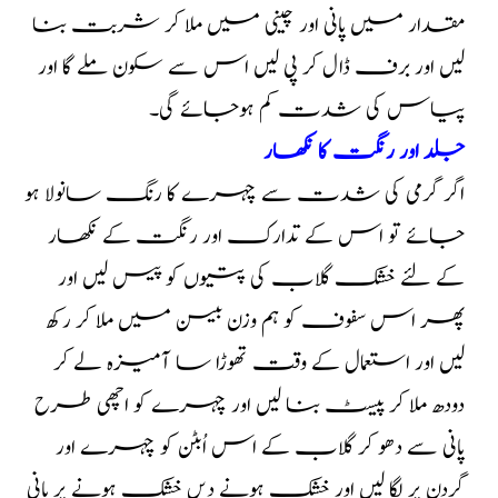
مقدار میں‌ پانی اور چینی میں ملا کر شربت بنا
لیں اور برف ڈال کر پی لیں اس سے سکون ملے گا اور
پیاس کی شدت کم ہوجائے گی۔
جلد اور رنگت کا نکھار
اگر گرمی کی شدت سے چہرے کا رنگ سانولا ہو
جائے تو اس کے تدارک اور رنگت کے نکھار
کے لئے خشک گلاب کی پتیوں کو پیس لیں اور
پھر اس سفوف کو ہم وزن بیسن میں ملا کر رکھ
لیں اور استعمال کے وقت تھوڑا سا آمیزہ لے کر
دودھ ملا کر پیسٹ بنا لیں اور چہرے کو اچھی طرح
پانی سے دھو کر گلاب کے اس اُبٹن کو چہرے اور
گردن پر لگا لیں اور خشک ہونے دیں خشک ہونے پر پانی