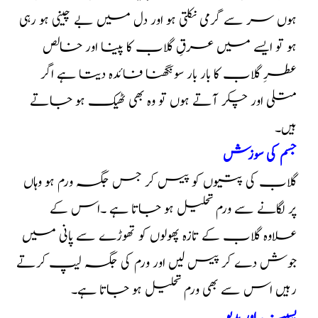
ہوں سر سے گرمی نکلتی ہو اور دل میں بے چینی ہو رہی
ہو تو ایسے میں عرقِ گلاب کا پینا اور خالص
عطرِ گلاب کا بار بار سونگھنا فائدہ دیتا ہے اگر
متلی اور چکر آتے ہوں تو وہ بھی ٹھیک ہو جاتے
ہیں۔
جسم کی سوزش
گلاب کی پتیوں کو پیس کر جس جگہ ورم ہو وہاں
پر لگانے سے ورم تحلیل ہو جاتا ہے ۔اس کے
علاوہ گلاب کے تازہ پھولوں کو تھوڑے سے پانی میں
جوش دے کر پیس لیں اور ورم کی جگہ لیپ کرتے
رہیں اس سے بھی ورم تحلیل ہو جاتا ہے۔
پسینہ اور بدبو