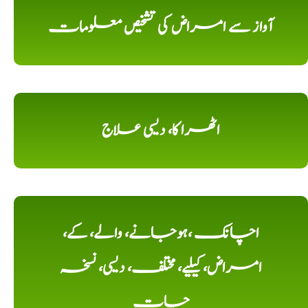
آواز سے امراض کی تشخیص معلومات
اٹھرا کا، دیسی علاج
اچانک ،ہوجانے، والے، کے،
امراض، کیلیے، مختلف، دیسی، نسخہ
جات