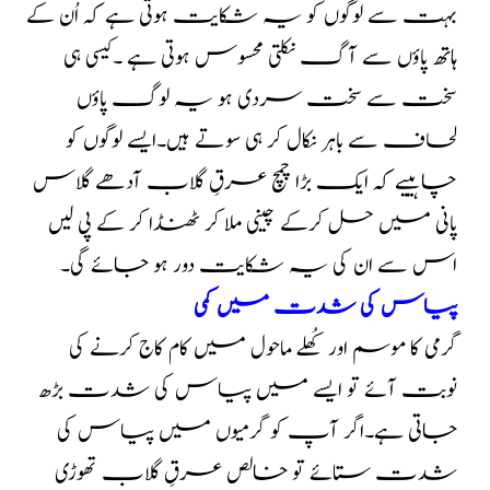
بہت سے لوگوں کو یہ شکایت ہوتی ہے کہ اُن کے
ہاتھ پاؤں سے آگ نکلتی محسوس ہوتی ہے ۔کیسی ہی
سخت سے سخت سردی ہو یہ لوگ پاؤں
لحاف سے باہر نکال کر ہی سوتے ہیں۔ایسے لوگوں کو
چاہییے کہ ایک بڑا چمچ عرقِ گلاب آدھے گلاس
پانی میں حل کرکے چینی ملا کر ٹھنڈا کر کے پی لیں
اس سے ان کی یہ شکایت دور ہو جائے گی۔
پیاس کی شدت میں کمی
گرمی کا موسم اور کُھلے ماحول میں کام کاج کرنے کی
نوبت آئے تو ایسے میں پیاس کی شدت بڑھ
جاتی ہے۔اگر آپ کو گرمیوں میں پیاس کی
شدت ستائے تو خالص عرقِ گلاب تھوڑی