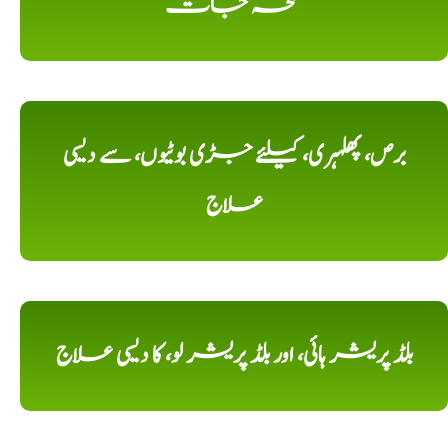
نسخہ جات
برص، پھلہری، کیلئے جڑی بوٹیوں، سے دیسی
علاج
بلڈ پریشر ہائی، اور بلڈ پریشر لو، کا دیسی علاج