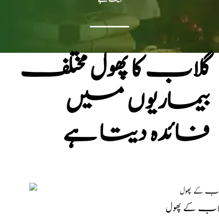
گلاب کا پھول مختلف
بیماریوں میں
فائدہ دیتا ہے
اب کے پھول