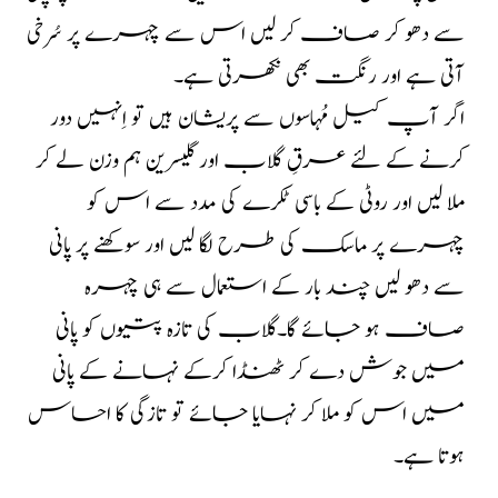
سے دھو کر صاف کر لیں اس سے چہرے پر سُرخی
آتی ہے اور رنگت بھی نکھرتی ہے۔
اگر آپ کیل مُہاسوں سے پریشان ہیں تو اِنہیں دور
کرنے کے لئے عرقِ گلاب اور گلیسرین ہم وزن لے کر
ملا لیں اور روٹی کے باسی ٹکرے کی مدد سے اس کو
چہرے پر ماسک کی طرح لگا لیں اور سوکھنے پر پانی
سے دھو لیں چند بار کے استعمال سے ہی چہرہ
صاف ہو جائے گا۔
گلاب کی تازہ پتیوں کو پانی
میں جوش دے کر ٹھنڈا کرکے نہانے کے پانی
میں اس کو ملا کر نہایا جائے تو تازگی کا احساس
ہوتا ہے۔