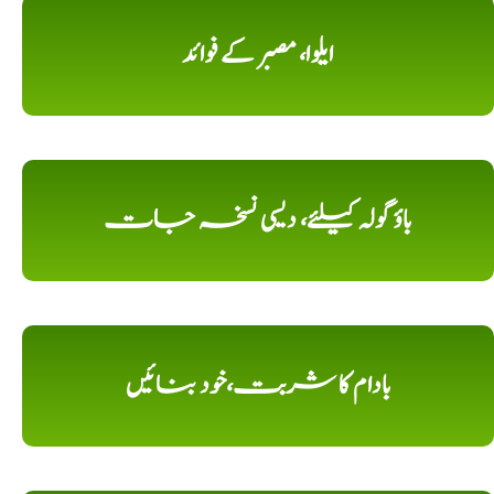
ایلوا، مصبر کے فوائد
باؤ گولہ کیلئے، دیسی نسخہ جات
بادام کا شربت،خود بنائیں