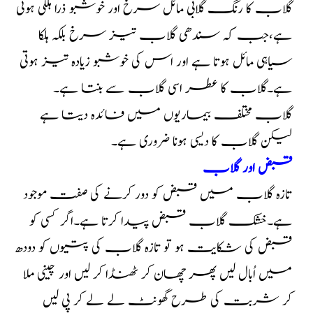
گلاب کا رنگ گلابی مائل سرخ اور خوشبو ذرا ہلکی ہوتی
ہے،جب کہ سندھی گلاب تیز سرخ بلکہ ہلکا
سیاہی مائل ہوتا ہے اور اس کی خوشبو زیادہ تیز ہوتی
ہے۔گلاب کا عطر اسی گلاب سے بنتا ہے۔
گلاب مختلف بیماریوں میں فائدہ دیتا ہے
لیکن گلاب کا دیسی ہونا ضروری ہے۔
قبض اور گلاب
تازہ گلاب میں قبض کو دور کرنے کی صفت موجود
ہے۔خشک گلاب قبض پیدا کرتا ہے۔اگر کسی کو
قبض کی شکایت ہو تو تازہ گلاب کی پتیوں کو دودھ
میں اُبال لیں پھر چھان کر ٹھنڈا کر لیں اور چینی ملا
کر شربت کی طرح گھونٹ لے لے کر پی لیں