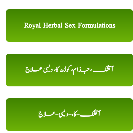
Royal Herbal Sex Formulations
آتشک ،جذام، کوڑھ کا، دیسی علاج
آتشک-کا،-دیسی-علاج