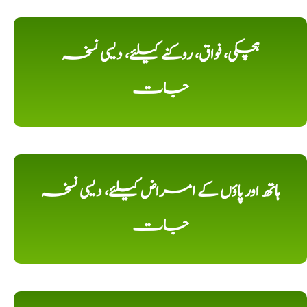
ہچکی، فواق، روکنے کیلئے، دیسی نسخہ
جات
ہاتھ اور پاؤں کے امراض کیلئے، دیسی نسخہ
جات