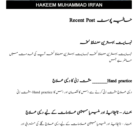
Recent Post حالیہ پوسٹ
نہایت بہترین مغلظ نسخہ
نہایت بہترین مغلظ نسخہ نہایت بہترین مغلظ نسخہ آپ کی خدمت میں
حاضر ہے جس
مشت زنی کا دیسی علاج _______Hand practice
مشت زنی–Hand practice دیسی علاج مشت زنی کرنے سے اس کا نقصان اور اس کا
بخار – ٹائیفائیڈ اور ملیریا جیسی علامات کے لیے دیسی علاج
بخار – ٹائیفائیڈ اور ملیریا جیسی علامات کے لیے دیسی علاج گلے کی خرابی اور