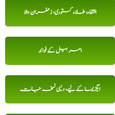
الشفاء، طلاء کستوری، زعفران والا
امر بیل کے فوائد
ایگزیما کے لیے، دیسی نسخہ جات