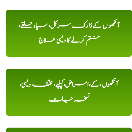
آنکھو ں کے ڈارک سرکل، سیاہ حلقے،
ختم کرنے کا دیسی علاج
آنکھوں ،کے،امراض،کیلیے، مختلف، دیسی،
نسخہ جات