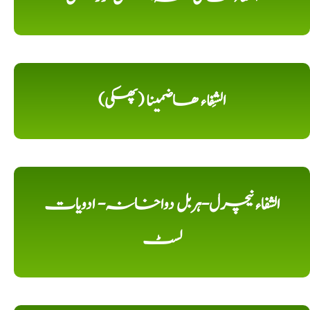
الشِفاء ھاضمینا (پھکی)
الشفاء نیچرل-ہربل دواخانہ- ادویات
لسٹ