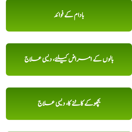
بادام کے فوائد
بالوں کے امراض کیلئے، دیسی علاج
بچھوکے کاٹنے کا، دیسی علاج