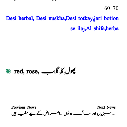
60-70
Desi herbal, Desi nuskha,Desi totkay,jari botion
se ilaj,Al shifa,herba
پھول
,
کا
,
گلاب
,
rose
,
red
Previous News
Next News
سبز پتّوں والی سبزیاں اور ساگ دونوں
بادام معدہ کےامراض کے لیے مفید ہیں