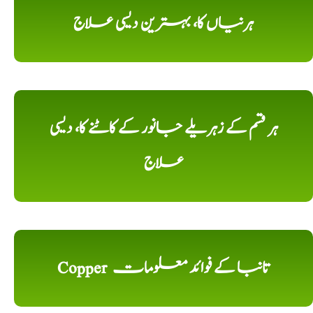
ہرنیاں کا، بہترین دیسی علاج
ہر قسم کے زہریلے جانور کے کاٹنے کا، دیسی
علاج
Copper تانبا کے فوائد معلومات