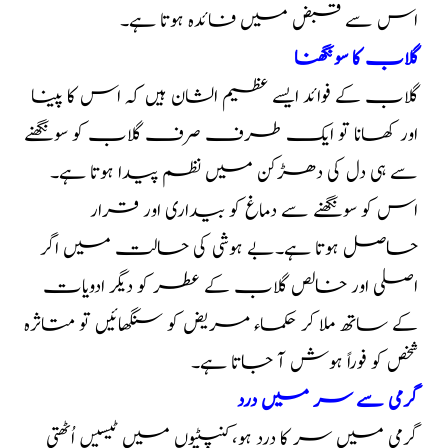
اس سے قبض میں فائدہ ہوتا ہے۔
گلاب کا سونگھنا
گلاب کے فوائد ایسے عظیم الشان ہیں کہ اس کا پینا
اور کھانا تو ایک طرف صرف گلاب کو سونگھنے
سے ہی دل کی دھڑکن میں نظم پیدا ہوتا ہے۔
اس کو سونگھنے سے دماغ کو بیداری اور قرار
حاصل ہوتا ہے۔بے ہوشی کی حالت میں اگر
اصلی اور خالص گلاب کے عطر کو دیگر ادویات
کے ساتھ ملا کر حکماء مریض کو سنگھائیں تو متاثرہ
شخص کو فوراً ہوش آ جاتا ہے۔
گرمی سے سر میں درد
گرمی میں سر کا درد ہو،کنپٹیوں میں ٹیسیں اُٹھتی