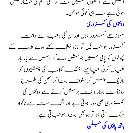
اس سے آنکھوں میں نہ تو کسی قسم کی خارش
ہوتی ہے نہ ہی کوئی سوجن۔
دانتوں کی کمزوری
مسوڑھے کمزور ہوں اور ان کی وجہ سے دانت
کمزور ہو جائیں تو تازہ خشک کئے ہوئے گلاب کے
پھولوں کو پانی میں جوش دے کر اس سے بار بار
کلیاں کرنی چاہییے۔خشک گلاب کی پتیوں کو
باریک پیس کر سفوف بنا کر منجن کی طرح
روزآنہ دوبار دانت برش کرنے سے دانتوں کی
کمزوری بھی دور ہوتی ہے اور اگ منہ سے ناگوار
مہک آتی ہو تو وہ بھی بند ہوجاتی ہے۔
ہاتھ پاؤں کی جلن