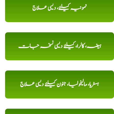
نمونیہ کیلئے، دیسی علاج
ہیضہ، کالرا، کیلئے دیسی نسخہ جات
ہسٹریا، مالیخولیا، جنون کیلئے دیسی علاج