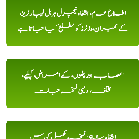
اطلاع عام، الشفاء نیچرل ہربل لیبارٹریز،
کے ممبران،وزٹرز کو مطلع کیا جاتا ہے
اعصاب اور پٹھوں، کے امراض، کیلیے،
مختلف، دیسی نسخہ جات
الشفاء شاہی نسخہ، مکمل کورس