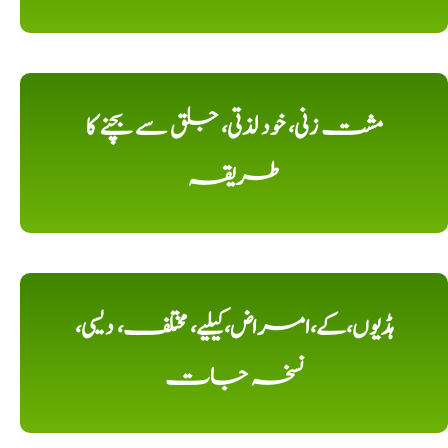
مشت زنی، خود لذتی، جلق سے بچنے کا
طریقہ
ہڈیوں،کے،امراض،کیلیے، مختلف، دیسی،
نسخہ جات