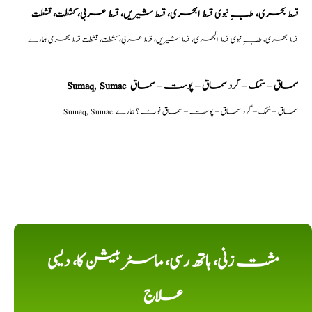
قسط بحری، طبِ نبوی قسط البحری، قسط شیریں، قسط عربی، كشطت، قشطت
قسط بحری، طبِ نبوی قسط البحری، قسط شیریں، قسط عربی، كشطت، قشطت قسط بحری ہمارے
Sumaq, Sumac سماق – سُمک – گرد سماق – پوست – سماق
Sumaq, Sumac سماق – سُمک – گرد سماق – پوست – سماق نوٹ ؟ ہمارے
مشت زنی، ہاتھ رسی، ماسٹر بیشن کا، دیسی
علاج