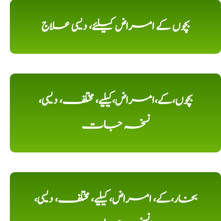
بچوں کے امراض کیلئے، دیسی علاج
بچوں،کے،امراض،کیلیے، مختلف، دیسی،
نسخہ جات
بخار،کے، امراض، کیلیے، مختلف، دیسی،