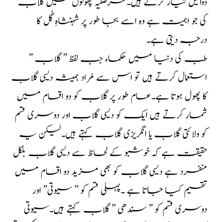
دوائیں تیار کرتے ہیں۔غرضکیہ پھولوں میں گلاب
کی جو اہمیت ہے وہ اسے بجا طور پر شہنشاہِ گُل کا
درجہ دیتی ہے۔
طب کی دنیا میں حکماء جب لفظ ” گلاب ”
استعمال کرتے ہیں تو اس سے مُراد ہمیشہ دیسی گلاب
کا پھول ہوتا ہے۔عام طور پر گلاب کو دو اقسام میں
شمار کرتے ہیں ایک کو دیسی گلاب اور دوسری قسم
کو ولائتی گلاب یا انگریزی گلاب کہتے ہیں۔لیکن یہ
حقیقت ہے کہ خوشبو کے لحاظ سے دیسی گلاب بلکل
منفرد ہے دیسی گلاب کو بھی مزید دو اقسام میں
تقسیم کیا جاتا ہے ۔پہلی قسم کو ” سیوتی” اور
دوسری قسم کو ” سندھی ” گلاب کہتے ہیں۔سیوتی