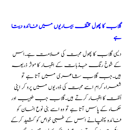
گلاب کا پھول مختلف بیماریوں میں فائدہ دیتا
ہے
دیسی گلاب کا پھول محبت کی علامت ہے۔اس
کے شوخ رنگ جذبات کے اظہار کا موثر ذریعہ
ہیں۔جب گلاب شاعری میں آتا ہے تو
شعراء کرام اسے محبت کی ڈوریوں میں پرو کر اپنی
اُلفت کا اظہار کرتے ہیں۔گلاب جب طبیب اور
حکماء کے پاس آتا ہے تو وہ اسے بنی نوع انسان کو
فائدہ پہنچانے اس کے طبی خواص کو کشید کرکے