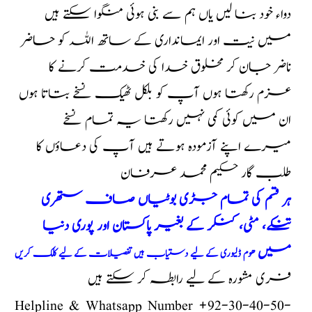
دواء خود بنا لیں یاں ہم سے بنی ہوئی منگوا سکتے ہیں
میں نیت اور ایمانداری کے ساتھ اللہ کو حاضر
ناضر جان کر مخلوق خدا کی خدمت کرنے کا
عزم رکھتا ہوں آپ کو
بلکل ٹھیک نسخے بتاتا ہوں
ان میں کوئی کمی نہیں رکھتا یہ تمام نسخے
میرے اپنے آزمودہ ہوتے ہیں آپ کی دعاؤں کا
طلب گار حکیم محمد عرفان
ہر قسم کی تمام جڑی بوٹیاں صاف ستھری
تنکے، مٹی، کنکر کے بغیر پاکستان اور پوری دنیا
میں
ھوم ڈلیوری کے لیے دستیاب ہیں تفصیلات کے لیے کلک کریں
فری مشورہ کے لیے رابطہ کر سکتے ہیں
Helpline & Whatsapp Number +92-30-40-50-