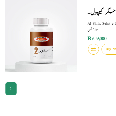
جگر کیپسول۔
Al Shifa, Sehat e Jigar C
سوزش...
₨
9,000
Buy N
1