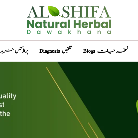
Blogs نسخہ جات
Diagnosis تشخیص
ducts پراڈکٹس خریدیں