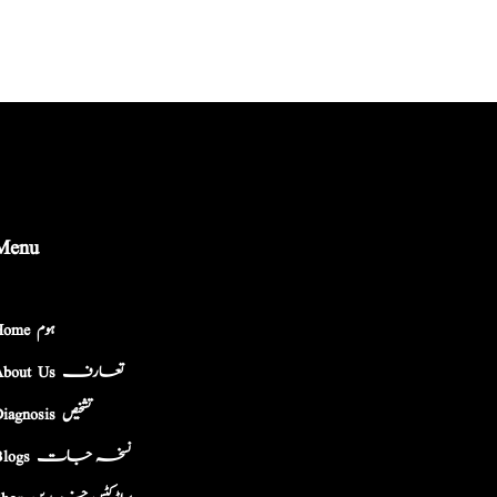
Menu
Home ہوم
About Us تعارف
Diagnosis تشخیص
Blogs نسخہ جات