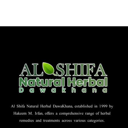
Al Shifa Natural Herbal DawaKhana, established in 1999 by
Hakeem M. Irfan, offers a comprehensive range of herbal
remedies and treatments across various categories.