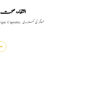
الشفاء، صحت 
apsules. جگر کی کمزوری
ow