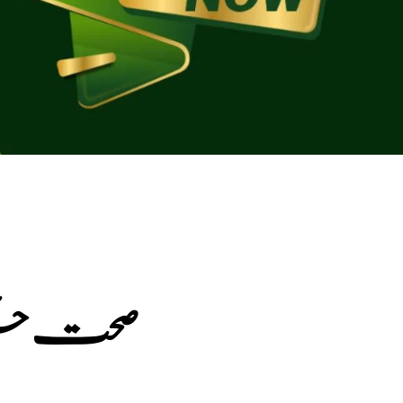
les - صحت جگر کیپسول