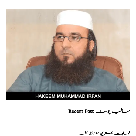
Recent Post حالیہ پوسٹ
نہایت بہترین مغلظ نسخہ