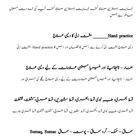
نہایت بہترین مغلظ نسخہ نہایت بہترین مغلظ نسخہ آپ کی خدمت میں
حاضر ہے جس
مشت زنی کا دیسی علاج _______Hand practice
مشت زنی–Hand practice دیسی علاج مشت زنی کرنے سے اس کا نقصان اور اس کا
بخار – ٹائیفائیڈ اور ملیریا جیسی علامات کے لیے دیسی علاج
بخار – ٹائیفائیڈ اور ملیریا جیسی علامات کے لیے دیسی علاج گلے کی خرابی اور
قسط بحری، طبِ نبوی قسط البحری، قسط شیریں، قسط عربی، كشطت، قشطت
قسط بحری، طبِ نبوی قسط البحری، قسط شیریں، قسط عربی، كشطت، قشطت قسط بحری ہمارے
Sumaq, Sumac سماق – سُمک – گرد سماق – پوست – سماق