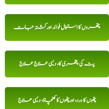
پتھروں کا استعمال فوائد اورکشتہ جات
پتہ کی پتھری کا، دیسی علاج علاج
پٹھوں کا درد، اورپٹھوں کا کھنچاؤ، دیسی علاج