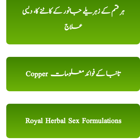
ہر قسم کے زہریلے جانور کے کاٹنے کا، دیسی
علاج
Copper تانبا کے فوائد معلومات
Royal Herbal Sex Formulations