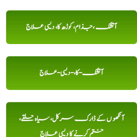
آتشک ،جذام، کوڑھ کا، دیسی علاج
آتشک-کا،-دیسی-علاج
آنکھو ں کے ڈارک سرکل، سیاہ حلقے،
ختم کرنے کا دیسی علاج