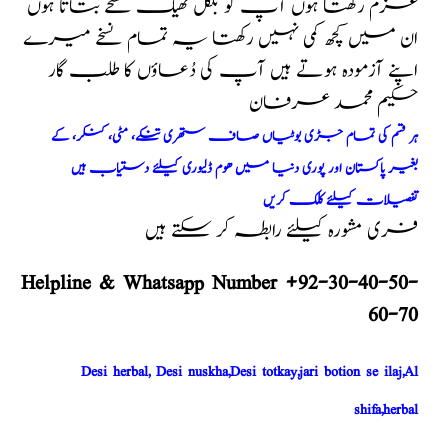
عزم رکھتا ہوں آپ کو بلکل ٹھیک نسخے بتاتا ہوں
ان میں کچھ کمی نہیں رکھتا یہ تمام نسخے میرے
اپنے آزمودہ ہوتے ہیں آپ کی دُعاؤں کا طلب گار
حکیم محمد عرفان
ہر قسم کی تمام جڑی بوٹیاں صاف ستھری تنکے، مٹی، کنکر، کے
بغیر پاکستان اور پوری دنیا میں ھوم ڈلیوری کیلئے دستیاب ہیں
تفصیلات کیلئے کلک کریں
فری مشورہ کیلئے رابطہ کر سکتے ہیں
Helpline & Whatsapp Number +92-30-40-50-
60-70
Desi herbal, Desi nuskha,Desi totkay,jari botion se ilaj,Al
shifa,herbal