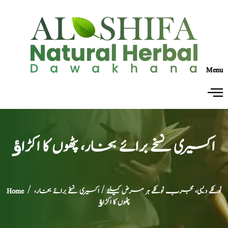
Menu
اکسیری نسخے برائے بخار، پٹھوں کا اکڑاﺅ
ٹوٹکے دیسی، مجرب ٹوٹکے ہر مرض کیلئے
/ اکسیری نسخے برائے بخار،
/
Home
پٹھوں کا اکڑاﺅ