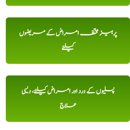
پرہیز مختلف امراض کے مریضوں
کیلئے
پسلیوں کے درد اور امراض کیلئے، دیسی
علاج