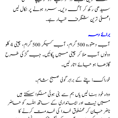
سیدھی رکھ کر آگ دیں۔ سرد ہونے پر نکال لیں
اعلیٰ ترین شنگرف تیار ہے۔
برائے دمہ
آب دھتورہ 500 گرام، آب کیکر 500 گرام، چینی 4 کلو
دونوں آب ملا کر چینی میں پکائیں۔ جب گڑکی طرح
گاڑھا ہو جائے اتار لیں۔
خوراک: چنے کے برابر گولی صبح شام۔
دواء خود بنا لیں یاں ہم سے بنی ہوئی منگوا سکتے ہیں
میں نیت اور ایمانداری کے ساتھ اللہ کو حاضر
ناضر جان کر مخلوق خدا کی خدمت کرنے کا