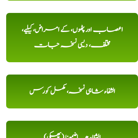
اعصاب اور پٹھوں، کے امراض، کیلیے،
مختلف، دیسی نسخہ جات
الشفاء شاہی نسخہ، مکمل کورس
الشِفاء ھاضمینا (پھکی)