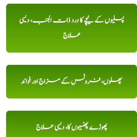
پسلیوں کے نیچے کا درد ذات الجنب، دیسی
علاج
پھلوں، فروٹس کے مزاج اور فوائد
پھوڑے پھنسیوں کا، دیسی علاج