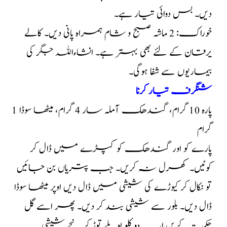
دیں۔ بس دوائی تیار ہے۔
خوراک: 2 ماشہ صبح و شام ہمراہ پانی دیں۔ کالے
یرقان کے لئے بھی بہتر ہے۔ انشاءاللہ جگر کی
بیماریوں سے شفا ہوگی۔
شنگرف تیار کرنا
پارہ 10 گرام، گندھک آملہ سار 4 گرام، میٹھا سوڈا 1
گرام
پارے کو اور گندھک کو کپڑے میں ڈال کر
کوٹیں۔ کھرل نہ کریں۔ جب پتریاں بن جائیں
تو نکال کر کیوڑے کی شیشی میں ڈال دیں اوپر میٹھا سوڈا
ڈال دیں۔ بلور سے شیشی بند کر دیں۔ پھر اسے گل
حکمت کریں اب دو کلو اوپلے توڑ کر نیچے شیشی