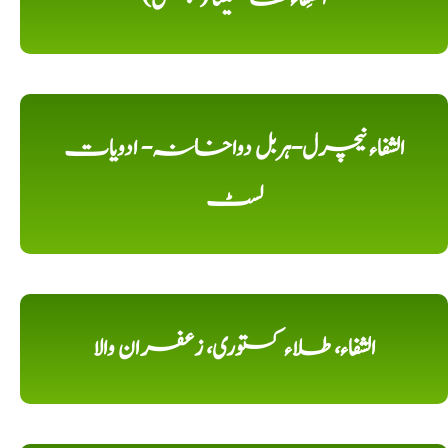
الشفاء نیچرل-ہربل دواخانہ- ادویات
لسٹ
الشفاء، طلاء کستوری، زعفران والا