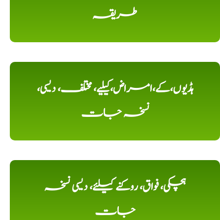
طریقہ
ہڈیوں،کے،امراض،کیلیے، مختلف، دیسی،
نسخہ جات
ہچکی، فواق، روکنے کیلئے، دیسی نسخہ
جات