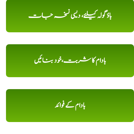
باؤ گولہ کیلئے، دیسی نسخہ جات
بادام کا شربت،خود بنائیں
بادام کے فوائد