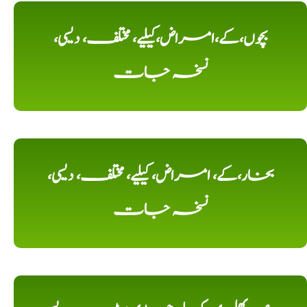
بچوں،کے،امراض،کیلیے، مختلف، دیسی،
نسخہ جات
بخار،کے، امراض، کیلیے، مختلف، دیسی،
نسخہ جات