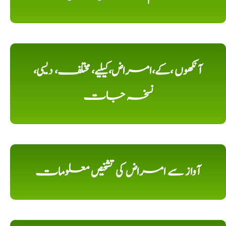
آنکھوں ،کے،امراض،کیلیے، مختلف، دیسی،
نسخہ جات
آواز سے امراض کی تشخیص معلومات