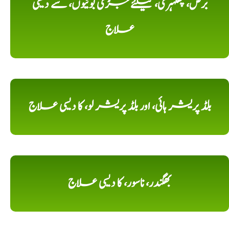
برص، پھلہری، کیلئے جڑی بوٹیوں، سے دیسی
علاج
بلڈ پریشر ہائی، اور بلڈ پریشر لو، کا دیسی علاج
بھگندر، ناسور، کا دیسی علاج