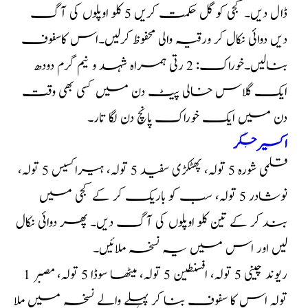
ڈال دیں۔ کجی کو گل حکمت کریں 5 کلو اوپلوں کی آگ
دیں دوائی نکال کر ورقیہ والی محفوظ کرلیں۔اس کاسفوف
بنالیں۔خوراک: 2 رتی ہمراہ شہد و نیم گرم دودھ
ایک گلاس خالی پیٹ دن میں کسی بھی وقت
دن میں ایک خوراک پانچ دن لگا تار۔
اکسیر جگر
قلمی شورہ 5 تولہ، پھٹکڑی سفید 5 تولہ، ہیراکسیس 5 تولہ،
نوشادر 5 تولہ، سب کو باریک کر کے کجی میں
بند کر کے تین کلو اوپلوں کی آگ دیں۔ پھر دوائی نکال
لیں اور اس میں یہ نسخہ ملائیں۔
ریوند چینی 5 تولہ، افسنطین 5 تولہ، میٹھا سوڈا 5 تولہ، مصبر 1
تولہ اس کا سفوف بنا کر پہلے والے نسخہ میں ملا