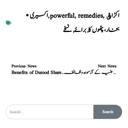
اکڑاﺅ
,
,
remedies
,
powerful
,
* اکسیری
بخار، پٹھوں کا
,
برائے
,
نسخے
Previous News
Next News
حضرت خواجہ بختیار کاکی رحمتہ اللہ علیہ کے آزمودہ وظائف
Benefits of Durood Shareef * درود شریف سے ہر لاعلاج مرض کا علاج
Search