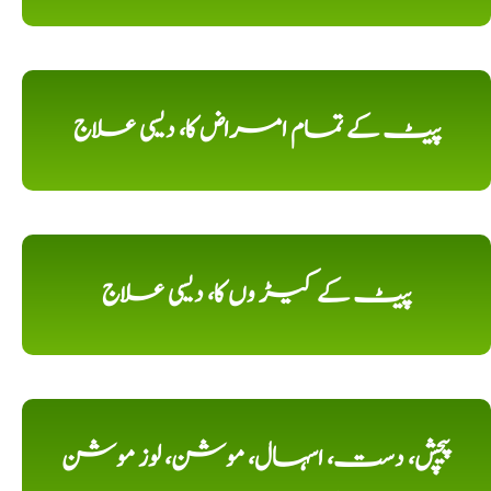
پیٹ کے تمام امراض کا، دیسی علاج
پیٹ کے کیڑ وں کا، دیسی علاج
پیچش، دست، اسہال، موشن، لوز موشن