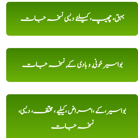
بہق، چھیپ، کیلئے دیسی نسخہ جات
بواسیر خونی, و بادی کے, نسخہ جات
بواسیر،کے ،امراض ،کیلیے ، مختلف، دیسی،
نسخہ جات