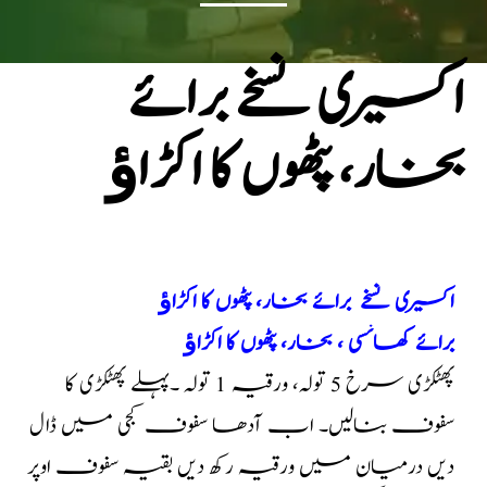
اکسیری نسخے برائے
بخار، پٹھوں کا اکڑاﺅ
اکسیری نسخے برائے بخار، پٹھوں کا اکڑاﺅ
برائے کھانسی ، بخار، پٹھوں کا اکڑاﺅ
پھٹکڑی سرخ 5 تولہ، ورقیہ 1 تولہ ۔پہلے پھٹکڑی کا
سفوف بنالیں۔ اب آدھا سفوف کجی میں ڈال
دیں درمیان میں ورقیہ رکھ دیں بقیہ سفوف اوپر