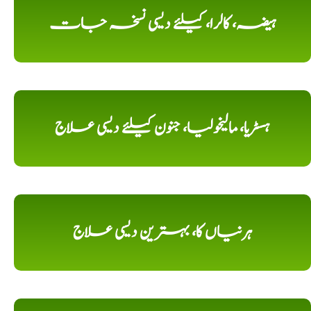
ہیضہ، کالرا، کیلئے دیسی نسخہ جات
ہسٹریا، مالیخولیا، جنون کیلئے دیسی علاج
ہرنیاں کا، بہترین دیسی علاج