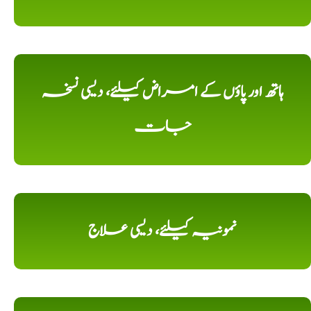
ہاتھ اور پاؤں کے امراض کیلئے، دیسی نسخہ
جات
نمونیہ کیلئے، دیسی علاج