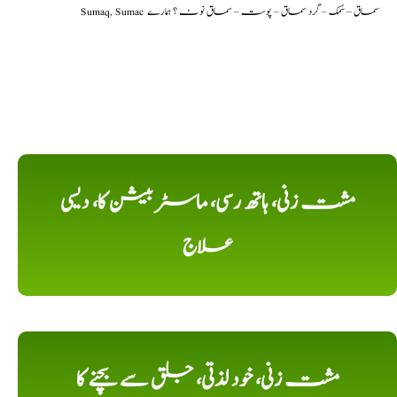
Sumaq, Sumac سماق – سُمک – گرد سماق – پوست – سماق نوٹ ؟ ہمارے
مشت زنی، ہاتھ رسی، ماسٹر بیشن کا، دیسی
علاج
مشت زنی، خود لذتی، جلق سے بچنے کا