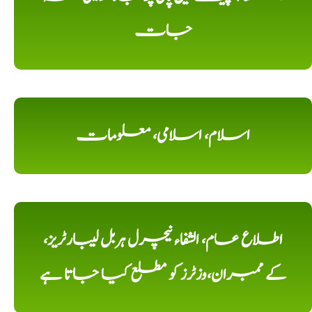
جات
اسلام، اسلامی، معلومات
اطلاع عام، الشفاء نیچرل ہربل لیبارٹریز،
کے ممبران،وزٹرز کو مطلع کیا جاتا ہے