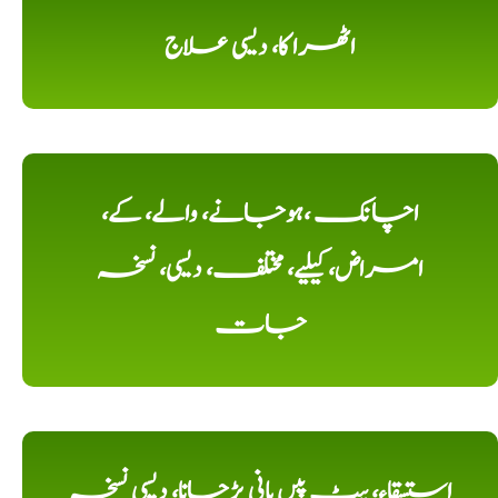
اٹھرا کا، دیسی علاج
اچانک ،ہوجانے، والے، کے،
امراض، کیلیے، مختلف، دیسی، نسخہ
جات
استسقاء، پیٹ پیں پانی پڑجانا، دیسی نسخہ