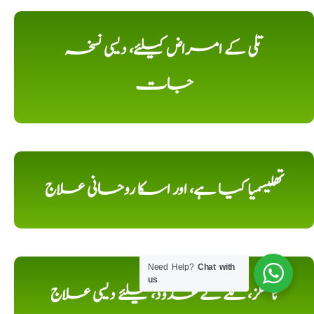
تلی کے امراض کیلئے، دیسی نسخہ
جات
تھلیسمیا کیا ہے، اور اسکا روحانی علاج
Need Help?
Chat with
us
ٹانسلز، گلے کے غدود، کیلئے دیسی علاج