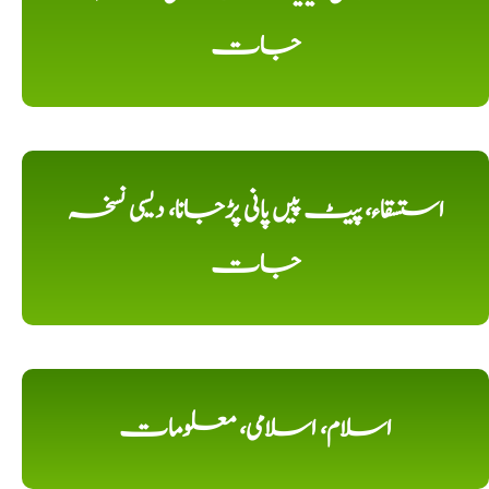
جات
استسقاء، پیٹ پیں پانی پڑجانا، دیسی نسخہ
جات
اسلام، اسلامی، معلومات