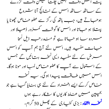
پتہ اس وقت نہیں چلتا لیکن وقت گزرنے
کے ساتھ ساتھ اس کے نتائج آنا شروع
ہوجاتے ہیں، جب ہاتھ کی رگڑ سے عضو خاص چھوٹا یا
پتلا ہو جاتا اور اس کا گوشت کمزور ڈھیلا اور
مردہ سا ہو جاتا ہے تو مندرجہ ذیل نسخا
جات مفید ہیں۔ اس لئے آج ہم آپ کو اس
مرض کے لئے مفید دیسی نسخہ بتائیں گے جس
کے استعمال سے آپ کا عضو خاص لمبا اور موٹا ہوگا۔
اس میں طاقت پیدا ہوگی۔ یہ نسخہ
خاص کرکے ایسے افراد کے لئے ہی بنایا گیا ہے جو
بچپن میں غلط کاریوں کا شکار رہے ہوں
نسخہ الشفاء
: بڑی کٹیاری کے پھل 50 گرام،