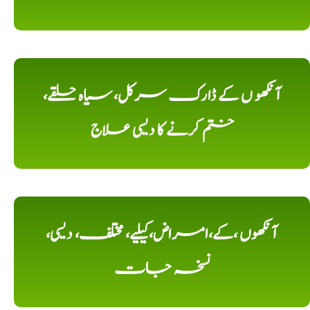
آنکھو ں کے ڈارک سرکل، سیاہ حلقے،
ختم کرنے کا دیسی علاج
آنکھوں ،کے،امراض،کیلیے، مختلف، دیسی،
نسخہ جات