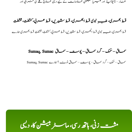
بخار – ٹائیفائیڈ اور ملیریا جیسی علامات کے لیے دیسی علاج گلے کی خرابی اور
قسط بحری، طبِ نبوی قسط البحری، قسط شیریں، قسط عربی، كشطت، قشطت
قسط بحری، طبِ نبوی قسط البحری، قسط شیریں، قسط عربی، كشطت، قشطت قسط بحری ہمارے
Sumaq, Sumac سماق – سُمک – گرد سماق – پوست – سماق
Sumaq, Sumac سماق – سُمک – گرد سماق – پوست – سماق نوٹ ؟ ہمارے
مشت زنی، ہاتھ رسی، ماسٹر بیشن کا، دیسی