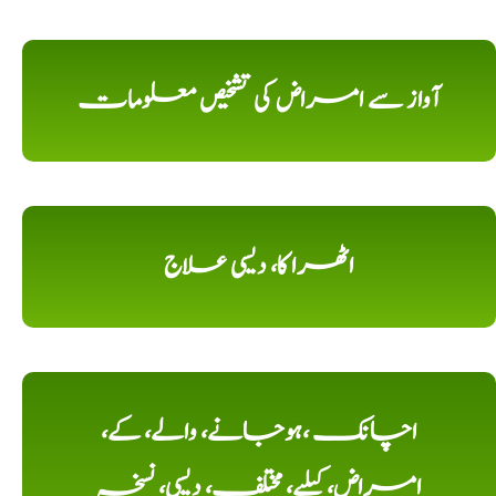
آواز سے امراض کی تشخیص معلومات
اٹھرا کا، دیسی علاج
اچانک ،ہوجانے، والے، کے،
امراض، کیلیے، مختلف، دیسی، نسخہ