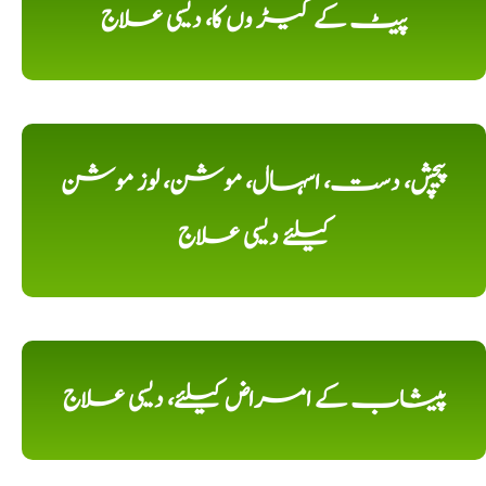
پیٹ کے کیڑ وں کا، دیسی علاج
پیچش، دست، اسہال، موشن، لوز موشن
کیلئے دیسی علاج
پیشاب کے امراض کیلئے، دیسی علاج