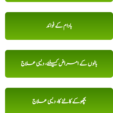
بادام کے فوائد
بالوں کے امراض کیلئے، دیسی علاج
بچھوکے کاٹنے کا، دیسی علاج