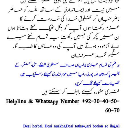
دوا خود بنا لیں یاں ہم سے بنی ہوئی منگوا سکتے ہیں
میں نیت اور ایمانداری کے ساتھ اللہ کو حاضر
ناضر جان کر مخلوق خدا کی خدمت کرنے کا
عزم رکھتا ہوں آپ کو بلکل ٹھیک نسخے بتاتا ہوں
ان میں کچھ کمی نہیں رکھتا یہ تمام نسخے میرے
اپنے آزمودہ ہوتے ہیں آپ کی دوعاؤں کا طلب گار
حکیم محمد عرفان
ہر قسم کی تمام جڑی بوٹیاں صاف ستھری تنکے، مٹی، کنکر، کے
بغیر پاکستان اور پوری دنیا میں ھوم ڈلیوری کیلئے دستیاب ہیں
تفصیلات کیلئے کلک کریں
فری مشورہ کیلئے رابطہ کر سکتے ہیں
Helpline & Whatsapp Number +92-30-40-50-
60-70
Desi herbal, Desi nuskha,Desi totkay,jari botion se ilaj,Al