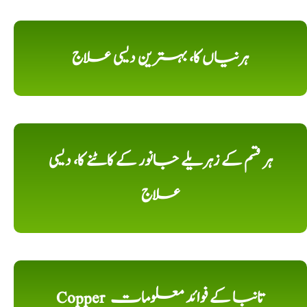
ہرنیاں کا، بہترین دیسی علاج
ہر قسم کے زہریلے جانور کے کاٹنے کا، دیسی
علاج
Copper تانبا کے فوائد معلومات