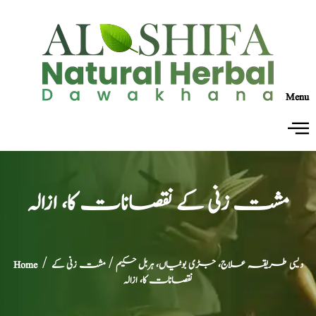
Menu
مشت زنی کے نقصانات کا، ازالہ
دیسی طریقہ علاج، جڑی بوٹیاں، ہربل حکیم
/ مشت زنی کے
/
Home
نقصانات کا، ازالہ