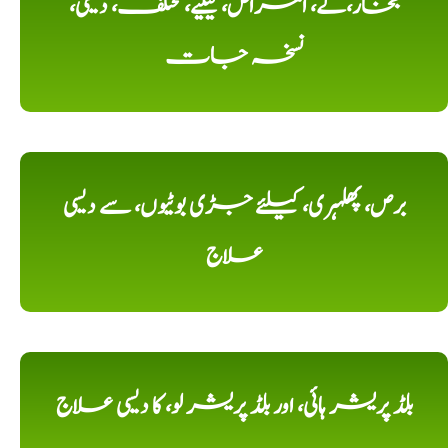
بخار،کے، امراض، کیلیے، مختلف، دیسی،
نسخہ جات
برص، پھلہری، کیلئے جڑی بوٹیوں، سے دیسی
علاج
بلڈ پریشر ہائی، اور بلڈ پریشر لو، کا دیسی علاج