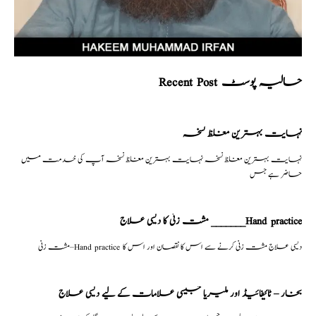
Recent Post حالیہ پوسٹ
نہایت بہترین مغلظ نسخہ
نہایت بہترین مغلظ نسخہ نہایت بہترین مغلظ نسخہ آپ کی خدمت میں
حاضر ہے جس
مشت زنی کا دیسی علاج _______Hand practice
مشت زنی–Hand practice دیسی علاج مشت زنی کرنے سے اس کا نقصان اور اس کا
بخار – ٹائیفائیڈ اور ملیریا جیسی علامات کے لیے دیسی علاج