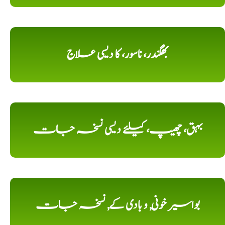
بھگندر، ناسور، کا دیسی علاج
بہق، چھیپ، کیلئے دیسی نسخہ جات
بواسیر خونی, و بادی کے, نسخہ جات