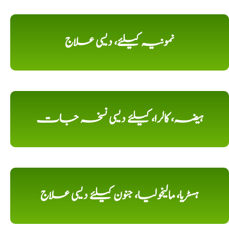
نمونیہ کیلئے، دیسی علاج
ہیضہ، کالرا، کیلئے دیسی نسخہ جات
ہسٹریا، مالیخولیا، جنون کیلئے دیسی علاج