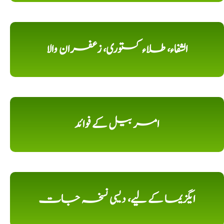
الشفاء، طلاء کستوری، زعفران والا
امر بیل کے فوائد
ایگزیما کے لیے، دیسی نسخہ جات