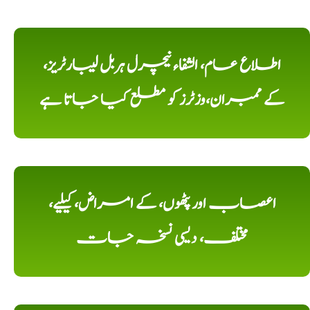
اطلاع عام، الشفاء نیچرل ہربل لیبارٹریز،
کے ممبران،وزٹرز کو مطلع کیا جاتا ہے
اعصاب اور پٹھوں، کے امراض، کیلیے،
مختلف، دیسی نسخہ جات