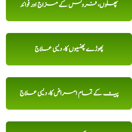
پھلوں، فروٹس کے مزاج اور فوائد
پھوڑے پھنسیوں کا، دیسی علاج
پیٹ کے تمام امراض کا، دیسی علاج