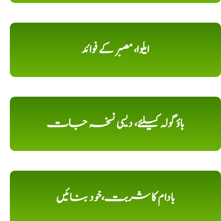
ایلوا، مصبر کے فوائد
باؤ گولہ کیلئے، دیسی نسخہ جات
بادام کا شربت،خود بنائیں