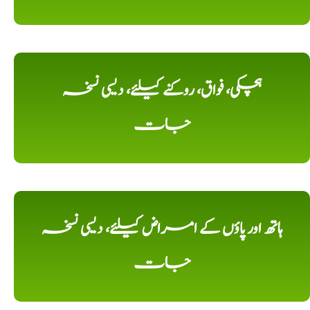
ہچکی، فواق، روکنے کیلئے، دیسی نسخہ
جات
ہاتھ اور پاؤں کے امراض کیلئے، دیسی نسخہ
جات