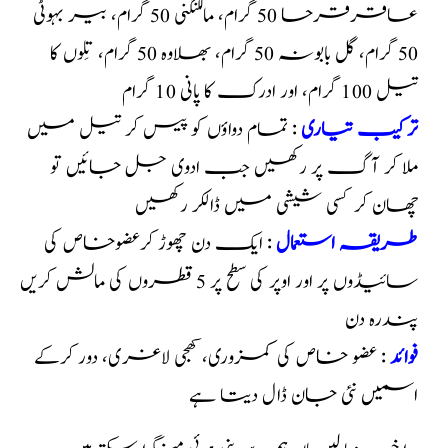
عاقرقرحا 50 گرام، مالکنگنی 50 گرام، بیر بہوٹی
50 گرام، گل بابونہ 50 گرام، بھلاوہ 50 گرام، تِلوں کا
تیل 100 گرام، اور ادرک کا پانی 10 گرام
ترکیب تیاری
: تمام دواؤں کو پیس کر تیل میں
ملا کر آگ پر رکھیں جب ادوی جل جائیں تو
چھان کر کسی شیشی میں ڈالکر رکھیں
طریقہ استعمال
: ایک دن چھوڑ کرعضوخاص کی
سائیڈوں پر اور اوپر کی سطح پر 5 قطروں کی مالش کریں
پندرہ دن
فوائد
: عضو خاص کی کمزوری، کھجی لاغری، دور کرکے
اسمیں نئی جان ڈال دیتا ہے