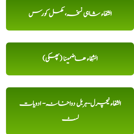
الشفاء شاہی نسخہ، مکمل کورس
الشِفاء ھاضمینا (پھکی)
الشفاء نیچرل-ہربل دواخانہ- ادویات
لسٹ