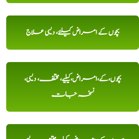
بچوں کے امراض کیلئے، دیسی علاج
بچوں،کے،امراض،کیلیے، مختلف، دیسی،
نسخہ جات