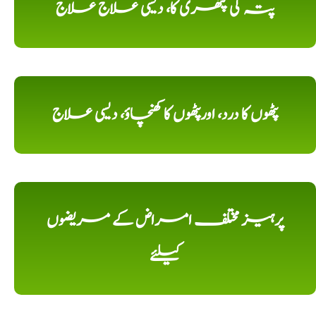
پتہ کی پتھری کا، دیسی علاج علاج
پٹھوں کا درد، اورپٹھوں کا کھنچاؤ، دیسی علاج
پرہیز مختلف امراض کے مریضوں
کیلئے