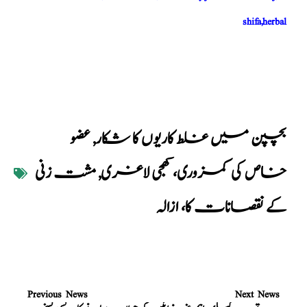
shifa,herbal
بچپن میں غلط کاریوں کا شکار
,
عضو
خاص کی کمزوری، کھجی لاغری
,
مشت زنی
کے نقصانات کا، ازالہ
Previous News
Next News