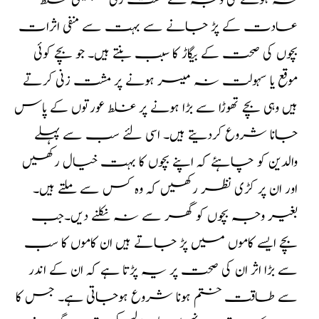
نہ ہونے کی وجہ سے مشت زنی جیسی غلط
عادت کے پڑ جانے سے بہت سے منفی اثرات
بچوں کی صحت کے بیگاڑ کا سبب بنتے ہیں۔ جو بچے کوئی
موقع یا سہولت نہ میسر ہونے پر مشت زنی کرتے
ہیں وہی بچے تھوڑا سے بڑا ہونے پر غلط عورتوں کے پاس
جانا شروع کردیتے ہیں۔ اسی لئے سب سے پہلے
والدین کو چاہئے کہ اپنے بچوں کا بہت خیال رکھیں
اور ان پر کڑی نظر رکھیں کہ وہ کس سے ملتے ہیں۔
بغیر وجہ بچوں کو گھر سے نہ نکلنے دیں۔جب
بچے ایسے کاموں میں پڑ جاتے ہیں ان کاموں کا سب
سے بڑا اثر ان کی صحت پر یہ پڑتا ہے کہ ان کے اندر
سے طاقت ختم ہونا شروع ہوجاتی ہے۔ جس کا