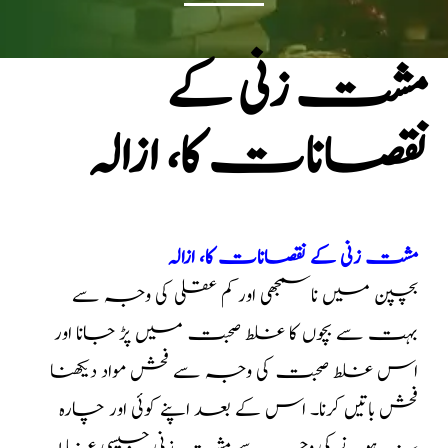
مشت زنی کے
نقصانات کا، ازالہ
مشت زنی کے نقصانات کا، ازالہ
بچپن میں ناسمجھی اور کم عقلی کی وجہ سے
بہت سے بچوں کا غلط صحبت میں پڑ جانا اور
اس غلط صحبت کی وجہ سے فحش مواد دیکھنا
فحش باتیں کرنا۔ اس کے بعد اپنے کوئی اور چارہ