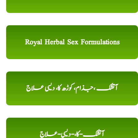
Royal Herbal Sex Formulations
آتشک ،جذام، کوڑھ کا، دیسی علاج
آتشک-کا،-دیسی-علاج