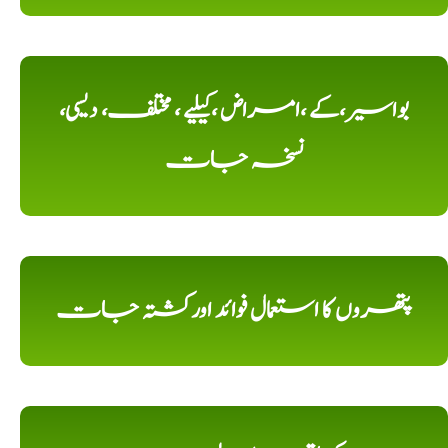
بواسیر،کے ،امراض ،کیلیے ، مختلف، دیسی،
نسخہ جات
پتھروں کا استعمال فوائد اورکشتہ جات