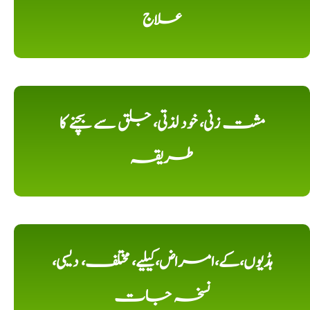
علاج
مشت زنی، خود لذتی، جلق سے بچنے کا
طریقہ
ہڈیوں،کے،امراض،کیلیے، مختلف، دیسی،
نسخہ جات