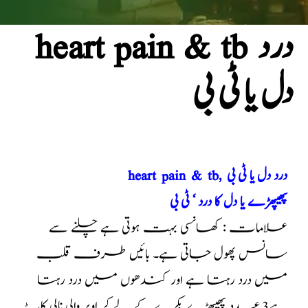
heart pain & tb درد
دل یا ٹی بی
heart pain & tb, درد دل یا ٹی بی
پھیپھڑے یا دل کا درد ‘ ٹی بی
علامات : کھانسی بہت ہوتی ہے چلنے سے
سانس پھول جاتی ہے۔ بائیں طرف قلب
میں درد رہتا ہے اور کندھوں میں درد رہتا
ہے3 عدد پھیپھڑے بکرے کے لے کر اوپر والی نالی کاٹ