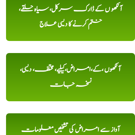
آنکھو ں کے ڈارک سرکل، سیاہ حلقے،
ختم کرنے کا دیسی علاج
آنکھوں ،کے،امراض،کیلیے، مختلف، دیسی،
نسخہ جات
آواز سے امراض کی تشخیص معلومات