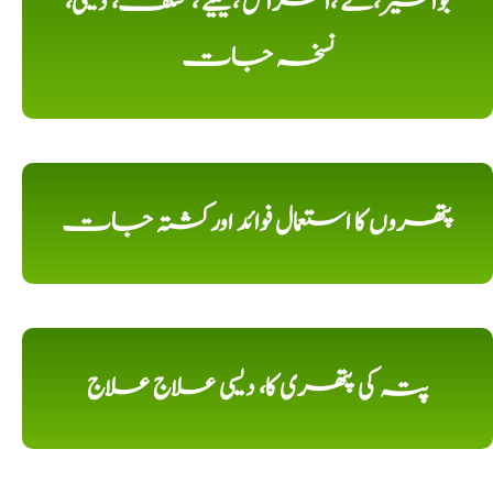
بواسیر،کے ،امراض ،کیلیے ، مختلف، دیسی،
نسخہ جات
پتھروں کا استعمال فوائد اورکشتہ جات
پتہ کی پتھری کا، دیسی علاج علاج