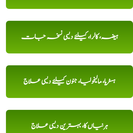
ہیضہ، کالرا، کیلئے دیسی نسخہ جات
ہسٹریا، مالیخولیا، جنون کیلئے دیسی علاج
ہرنیاں کا، بہترین دیسی علاج