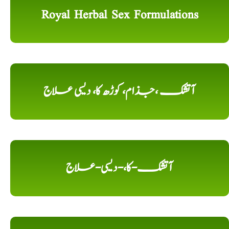
Royal Herbal Sex Formulations
آتشک ،جذام، کوڑھ کا، دیسی علاج
آتشک-کا،-دیسی-علاج