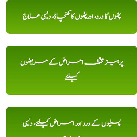
پٹھوں کا درد، اورپٹھوں کا کھنچاؤ، دیسی علاج
پرہیز مختلف امراض کے مریضوں
کیلئے
پسلیوں کے درد اور امراض کیلئے، دیسی