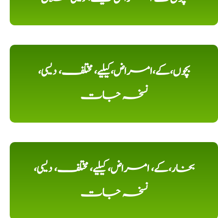
بچوں،کے،امراض،کیلیے، مختلف، دیسی،
نسخہ جات
بخار،کے، امراض، کیلیے، مختلف، دیسی،
نسخہ جات