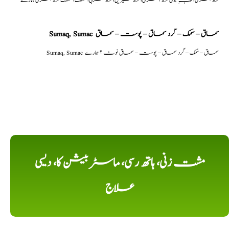
Sumaq, Sumac سماق – سُمک – گرد سماق – پوست – سماق
Sumaq, Sumac سماق – سُمک – گرد سماق – پوست – سماق نوٹ ؟ ہمارے
مشت زنی، ہاتھ رسی، ماسٹر بیشن کا، دیسی
علاج