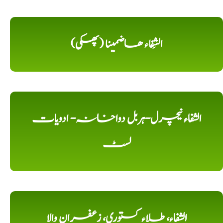
الشِفاء ھاضمینا (پھکی)
الشفاء نیچرل-ہربل دواخانہ- ادویات
لسٹ
الشفاء، طلاء کستوری، زعفران والا