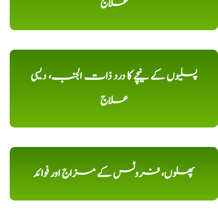
علاج
پسلیوں کے نیچے کا درد ذات الجنب، دیسی
علاج
پھلوں، فروٹس کے مزاج اور فوائد