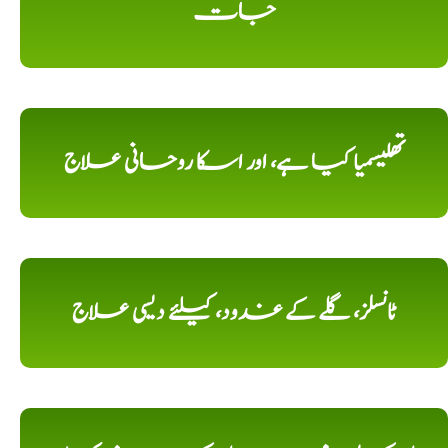
جات
تھلیسمیا کیا ہے، اور اسکا روحانی علاج
ٹانسلز، گلے کے غدود، کیلئے دیسی علاج