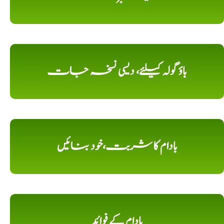
باؤ گولہ کیلئے، دیسی نسخہ جات
بادام کا شربت،خود بنائیں
بادام کے فوائد