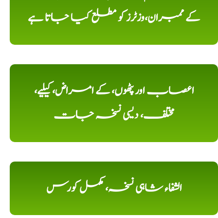
کے ممبران،وزٹرز کو مطلع کیا جاتا ہے
اعصاب اور پٹھوں، کے امراض، کیلیے،
مختلف، دیسی نسخہ جات
الشفاء شاہی نسخہ، مکمل کورس