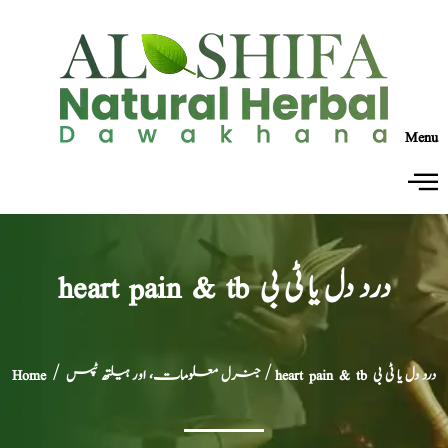
Menu
heart pain & tb درد دل یا ٹی بی
/ heart pain & tb درد دل یا ٹی بی
جنرل معلومات، اور ہیلتھ ٹپس
/
Home