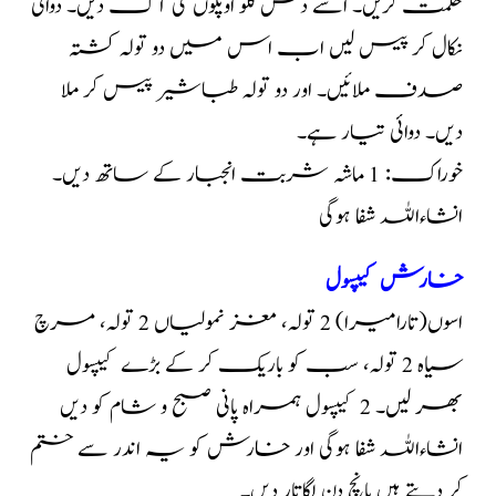
حکمت کریں۔ اسے دس کلو اوپلوں کی آگ دیں۔ دوائی
نکال کر پیس لیں اب اس میں دو تولہ کشتہ
صدف ملائیں۔ اور دو تولہ طباشیر پیس کر ملا
دیں۔ دوائی تیار ہے۔
خوراک: 1 ماشہ شربت انجبار کے ساتھ دیں۔
انشاءاللہ شفا ہوگی
خارش کیپسول
اسوں(تارامیرا) 2 تولہ، مغز نمولیاں 2 تولہ، مرچ
سیاہ 2 تولہ، سب کو باریک کر کے بڑے کیپسول
بھر لیں۔ 2 کیپسول ہمراہ پانی صبح و شام کو دیں
انشاءاللہ شفا ہوگی اور خارش کو یہ اندر سے ختم
کر دیتے ہیں پانچ دن لگاتار دیں۔