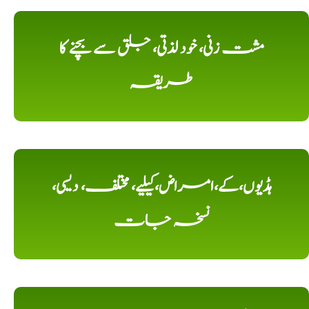
مشت زنی، خود لذتی، جلق سے بچنے کا
طریقہ
ہڈیوں،کے،امراض،کیلیے، مختلف، دیسی،
نسخہ جات