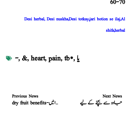
60-70
Desi herbal, Desi nuskha,Desi totkay,jari botion se ilaj,Al
shifa,herbal
یا
,
tb*
,
pain
,
heart
,
&
,
-
Previous News
Next News
جادو سے بچنے کے لیے
dry fruit benefits-خشک میوہ جات سردیوں کی خاص غذائیں