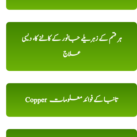
ہر قسم کے زہریلے جانور کے کاٹنے کا، دیسی
علاج
Copper تانبا کے فوائد معلومات