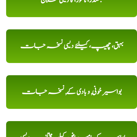
بھگندر، ناسور، کا دیسی علاج
بہق، چھیپ، کیلئے دیسی نسخہ جات
بواسیر خونی, و بادی کے, نسخہ جات