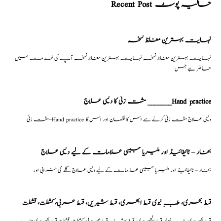
Recent Post حالیہ پوسٹ
نہایت بہترین مغلظ نسخہ
نہایت بہترین مغلظ نسخہ نہایت بہترین مغلظ نسخہ آپ کی خدمت میں
حاضر ہے جس
مشت زنی کا دیسی علاج _______Hand practice
مشت زنی–Hand practice دیسی علاج مشت زنی کرنے سے اس کا نقصان اور اس کا
بخار – ٹائیفائیڈ اور ملیریا جیسی علامات کے لیے دیسی علاج
بخار – ٹائیفائیڈ اور ملیریا جیسی علامات کے لیے دیسی علاج گلے کی خرابی اور
قسط بحری، طبِ نبوی قسط البحری، قسط شیریں، قسط عربی، كشطت، قشطت
قسط بحری، طبِ نبوی قسط البحری، قسط شیریں، قسط عربی، كشطت، قشطت قسط بحری ہمارے