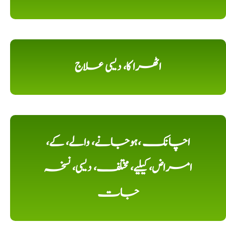
اٹھرا کا، دیسی علاج
اچانک ،ہوجانے، والے، کے،
امراض، کیلیے، مختلف، دیسی، نسخہ
جات