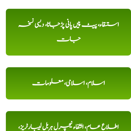
استسقاء، پیٹ پیں پانی پڑجانا، دیسی نسخہ
جات
اسلام، اسلامی، معلومات
اطلاع عام، الشفاء نیچرل ہربل لیبارٹریز،