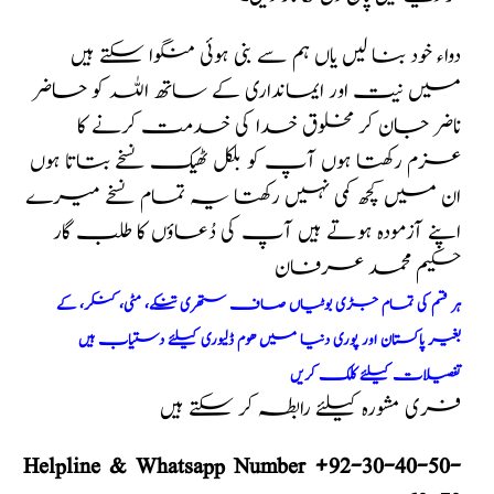
دواء خود بنا لیں یاں ہم سے بنی ہوئی منگوا سکتے ہیں
میں نیت اور ایمانداری کے ساتھ اللہ کو حاضر
ناضر جان کر مخلوق خدا کی خدمت کرنے کا
عزم رکھتا ہوں آپ کو بلکل ٹھیک نسخے بتاتا ہوں
ان میں کچھ کمی نہیں رکھتا یہ تمام نسخے میرے
اپنے آزمودہ ہوتے ہیں آپ کی دُعاؤں کا طلب گار
حکیم محمد عرفان
ہر قسم کی تمام جڑی بوٹیاں صاف ستھری تنکے، مٹی، کنکر، کے
بغیر پاکستان اور پوری دنیا میں ھوم ڈلیوری کیلئے دستیاب ہیں
تفصیلات کیلئے کلک کریں
فری مشورہ کیلئے رابطہ کر سکتے ہیں
Helpline & Whatsapp Number +92-30-40-50-