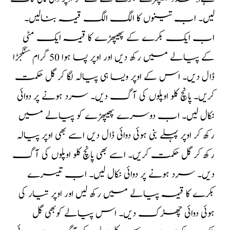
لیں۔ اب تینوں کا الگ الگ قیمہ بنالیں۔
اب ایک بکرے کے پھیپھڑے کا قیمہ ایک مٹی
کے پیالے میں رکھ دیں اور اوپر پسا ہوا 50 گرام سنگجڑا
ڈال دیں۔ اس کے اوپر ویسا ہی پیالہ لگا کر گل حکمت
کریں۔ پانچ کلو اوپلوں کی آگ دیں۔ سرد ہونے پر دوائی
نکال لیں۔ اب دوسرے پھیپھڑے کو پیالے میں
رکھ کر اوپر پہلے بنی ہوئی دوائی ڈال دیں اسے بھی اوپر پیالہ
رکھ کر گل حکمت کریں۔ اسے بھی پانچ کلو اوپلوں کی آگ
دیں۔ سرد ہونے پر دوائی نکال لیں۔ اب تیسرے
بکرے کا قیمہ پیالے میں رکھ لیں اور اوپر تیار کی
ہوئی دوائی چھڑک دیں۔ اس پیالے کوبھی گل