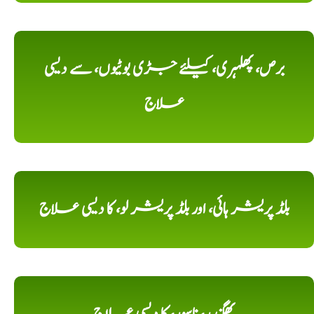
برص، پھلہری، کیلئے جڑی بوٹیوں، سے دیسی
علاج
بلڈ پریشر ہائی، اور بلڈ پریشر لو، کا دیسی علاج