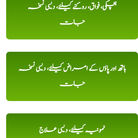
ہچکی، فواق، روکنے کیلئے، دیسی نسخہ
جات
ہاتھ اور پاؤں کے امراض کیلئے، دیسی نسخہ
جات
نمونیہ کیلئے، دیسی علاج