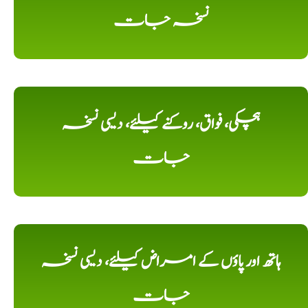
نسخہ جات
ہچکی، فواق، روکنے کیلئے، دیسی نسخہ
جات
ہاتھ اور پاؤں کے امراض کیلئے، دیسی نسخہ
جات