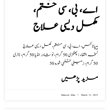
اے، بی، سى ختم،
مکمل دیسی علاج
ہیپاٹائٹس، اے، بی، سى ختم، مکمل دیسی علاج
نسخہ الشفاء : پھٹکڑی 50 گرام، نوشادر انڈیا 50 گرام، ٹاٹرى
50 گرام، زمینی قلمى شورہ 50
مزید پڑھیں
Hakeem Irfan
March 31, 2019