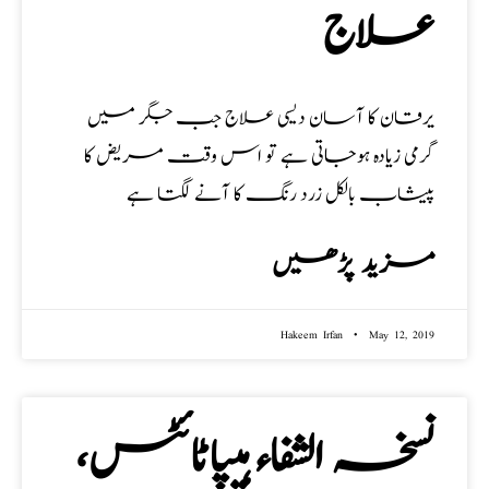
علاج
یرقان کا آسان دیسی علاج جب جگر میں
گرمی زیادہ ہوجاتی ہے تو اس وقت مریض کا
پیشاب بالکل زرد رنگ کا آنے لگتا ہے
مزید پڑھیں
Hakeem Irfan
May 12, 2019
نسخہ الشفاء ہیپاٹائٹس،