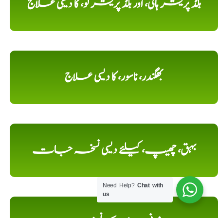
بلڈ پریشر ہائی، اور بلڈ پریشر لو، کا دیسی علاج
بھگندر، ناسور، کا دیسی علاج
بہق، چھیپ، کیلئے دیسی نسخہ جات
Need Help?
Chat with
us