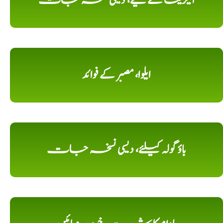
ایگزیما کے لیے، دیسی نسخہ جات
ایلوا، مصبر کے فوائد
باؤ گولہ کیلئے، دیسی نسخہ جات