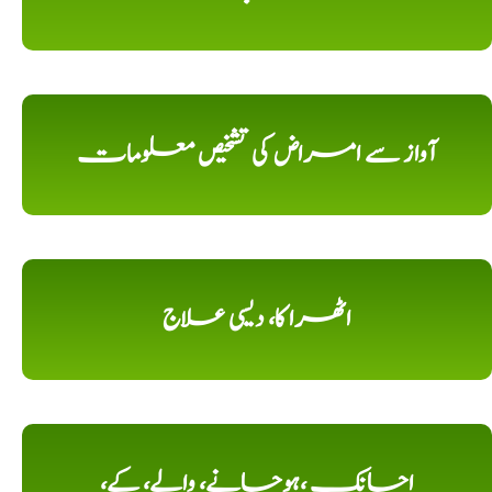
آواز سے امراض کی تشخیص معلومات
اٹھرا کا، دیسی علاج
اچانک ،ہوجانے، والے، کے،