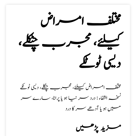
مختلف امراض
کیلئے، مجرب چٹکلے،
دیسی ٹوٹکے
مختلف امراض کیلئے، مجرب چٹکلے، دیسی ٹوٹکے
نسخہ الشفاء : درد سر نیا ہو یا پرانا، سارے سر
میں ہو یا آدھے سر کا درد
مزید پڑھیں