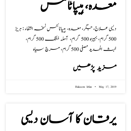
معدہ، ہیپاٹائٹس
دیسی علاج، جگر، معدہ، ہیپاٹائٹس نسخہ الشفاء : ہریڑ
500 گرام، بہیڑہ 500 گرام، آملہ خشک 500 گرام،
خبث الحدید مصفی 500 گرام، مرچ سیاہ
مزید پڑھیں
Hakeem Irfan
May 17, 2019
یرقان کا آسان دیسی