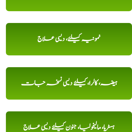
نمونیہ کیلئے، دیسی علاج
ہیضہ، کالرا، کیلئے دیسی نسخہ جات
ہسٹریا، مالیخولیا، جنون کیلئے دیسی علاج