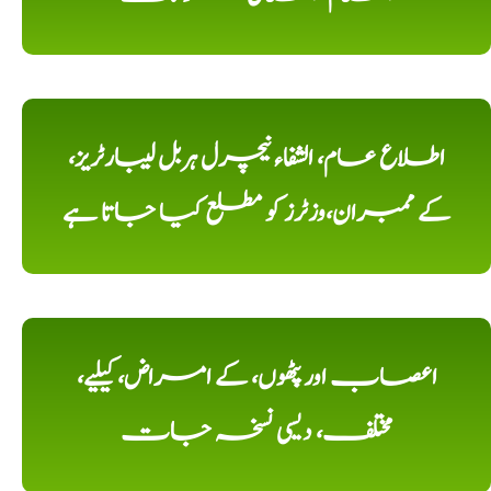
اطلاع عام، الشفاء نیچرل ہربل لیبارٹریز،
کے ممبران،وزٹرز کو مطلع کیا جاتا ہے
اعصاب اور پٹھوں، کے امراض، کیلیے،
مختلف، دیسی نسخہ جات