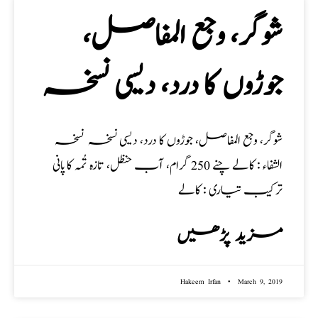
شوگر، وجع المفاصل،
جوڑوں کا درد، دیسی نسخہ
شوگر، وجع المفاصل، جوڑوں کا درد، دیسی نسخہ نسخہ
الشفاء : کالے چنے 250 گرام، آب حنظل، تازہ تُمہ کا پانی
ترکیب تیاری : کالے
مزید پڑھیں
Hakeem Irfan
March 9, 2019