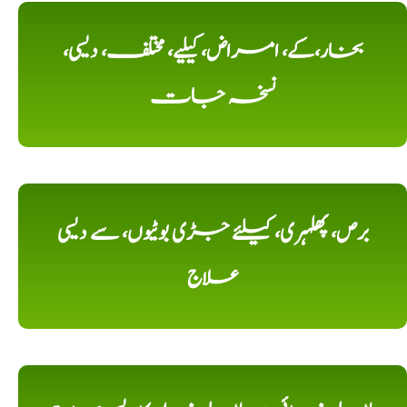
بخار،کے، امراض، کیلیے، مختلف، دیسی،
نسخہ جات
برص، پھلہری، کیلئے جڑی بوٹیوں، سے دیسی
علاج