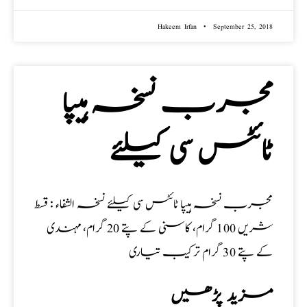
Hakeem Irfan
September 25, 2018
مجرب نسخہ ہیپا
ٹائٹس سی کیلئے
مجرب نسخہ ہیپا ٹائٹس سی کیلئے نسخہ الشفاء : قسط
شریں 100 گرام، کاسنی کے پتے 20 گرام، مہندی
کے پتے 30 گرام ترکیب تیاری
مزید پڑھیں