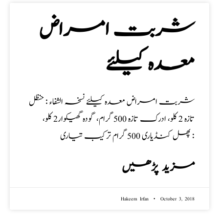
شربت امراض
معدہ کیلئے
شربت امراض معدہ کیلئے نسخہ الشفاء : حنظل
تازہ 2 کلو، ادرک تازہ 500 گرام، گودہ گھیکوار2 کلو،
پھل کنڈیاری 500 گرام ترکیب تیاری :
مزید پڑھیں
Hakeem Irfan
October 3, 2018