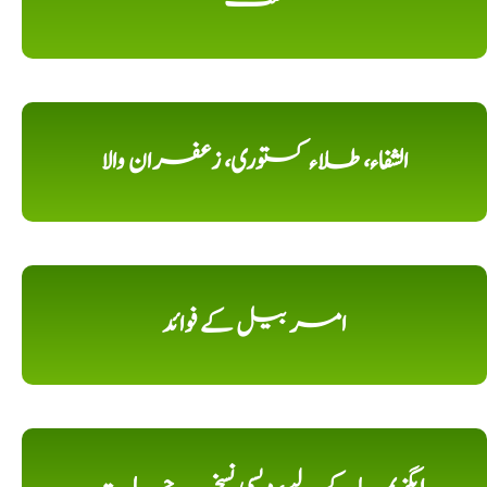
الشفاء، طلاء کستوری، زعفران والا
امر بیل کے فوائد