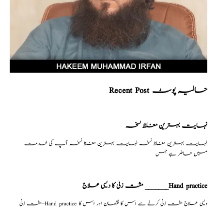
Recent Post حالیہ پوسٹ
نہایت بہترین مغلظ نسخہ
نہایت بہترین مغلظ نسخہ نہایت بہترین مغلظ نسخہ آپ کی خدمت
میں حاضر ہے جس
مشت زنی کا دیسی علاج _______Hand practice
مشت زنی–Hand practice دیسی علاج مشت زنی کرنے سے اس کا نقصان اور اس کا