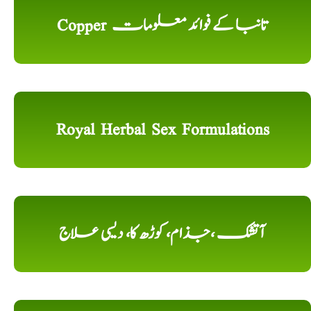
Copper تانبا کے فوائد معلومات
Royal Herbal Sex Formulations
آتشک ،جذام، کوڑھ کا، دیسی علاج