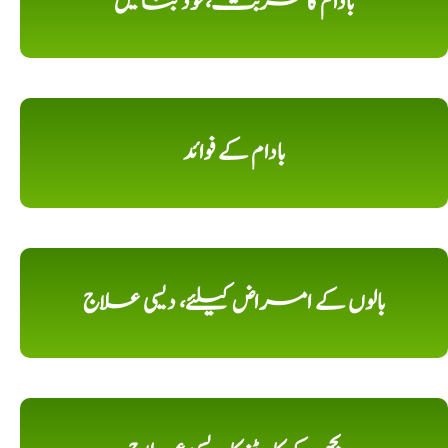
بادام کا شربت،خود بنائیں
بادام کے فوائد
بالوں کے امراض کیلئے، دیسی علاج