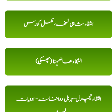
الشفاء شاہی نسخہ، مکمل کورس
الشِفاء ھاضمینا (پھکی)
الشفاء نیچرل-ہربل دواخانہ- ادویات
لسٹ