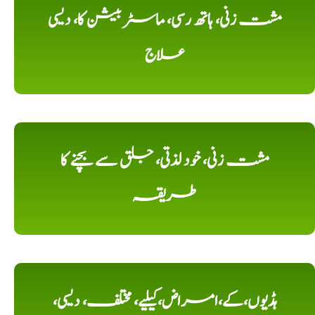
مشت زنی، ہاتھ رسی، ماسٹر بیشن کا، دیسی
علاج
مشت زنی، خود لذتی، جلق سے بچنے کا
طریقہ
ہڈیوں،کے،امراض،کیلیے، مختلف، دیسی،