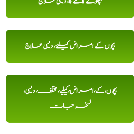
بچھوکے کاٹنے کا، دیسی علاج
بچوں کے امراض کیلئے، دیسی علاج
بچوں،کے،امراض،کیلیے، مختلف، دیسی،
نسخہ جات