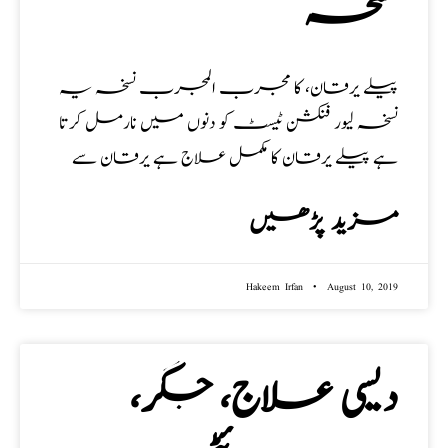
نسخہ
پیلے یرقان، کا مجرب المجرب نسخہ یہ
نسخہ لیور فنکشن ٹیسٹ کو دنوں میں نارمل کرتا
ہے پیلے یرقان کا مکمل علاج ہے یرقان سے
مزید پڑھیں
Hakeem Irfan
August 10, 2019
دیسی علاج، جگر،