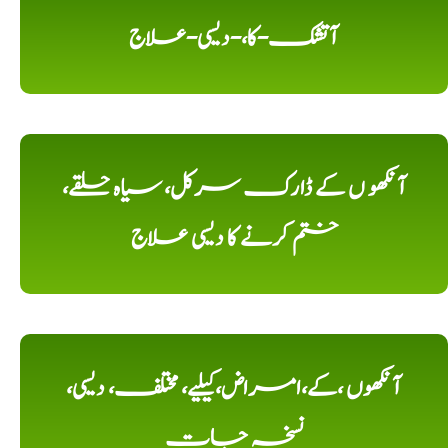
آتشک-کا،-دیسی-علاج
آنکھو ں کے ڈارک سرکل، سیاہ حلقے،
ختم کرنے کا دیسی علاج
آنکھوں ،کے،امراض،کیلیے، مختلف، دیسی،
نسخہ جات