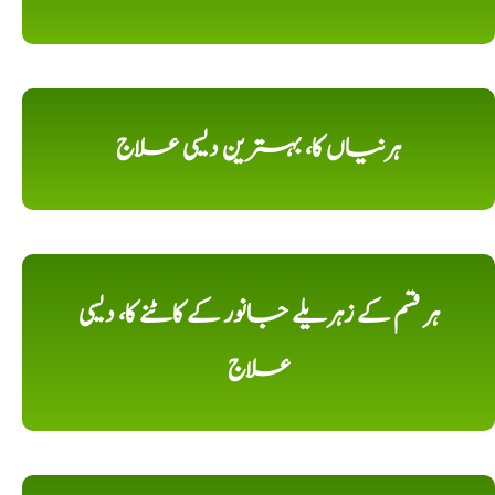
ہرنیاں کا، بہترین دیسی علاج
ہر قسم کے زہریلے جانور کے کاٹنے کا، دیسی
علاج