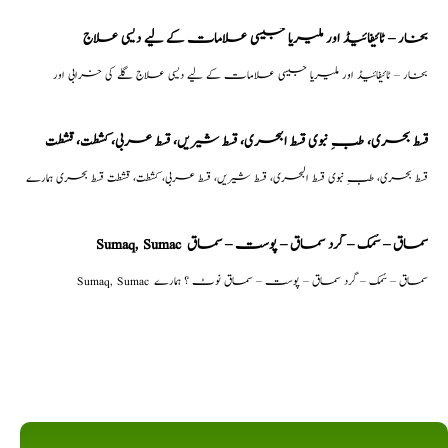
بخار – ٹائیفائیڈ اور ملیریا جیسی علامات کے لیے دیسی علاج
بخار – ٹائیفائیڈ اور ملیریا جیسی علامات کے لیے دیسی علاج گلے کی خرابی اور
قسط بحری، طبِ نبوی قسط البحری، قسط شیریں، قسط عربی، كشطت، قشطت
قسط بحری، طبِ نبوی قسط البحری، قسط شیریں، قسط عربی، كشطت، قشطت قسط بحری ہمارے
Sumaq, Sumac سماق – سُمک – گرد سماق – پوست – سماق
Sumaq, Sumac سماق – سُمک – گرد سماق – پوست – سماق نوٹ ؟ ہمارے