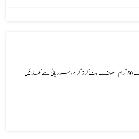
نمونیہ کیلئے، دیسی علاج نسخہ الشفاء : مرچ سیاہ 50 گرام، باؤبڑنگ 50 گرام، سفوف بناکر2 گرام، سرد پانی سے کھلائیں