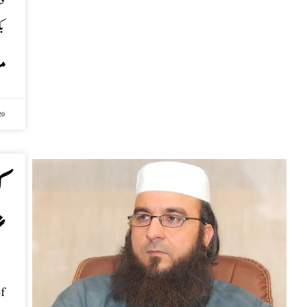
م
20
ک
ن