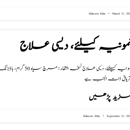
Hakeem Irfan
March 31, 20
مونیہ کیلئے، دیسی علاج
زید پڑھیں
Hakeem Irfan
September 21, 20