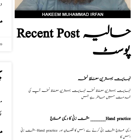
ents
م
Recent Post حالیہ
پوسٹ
20
پ
نہایت بہترین مغلظ نسخہ
نہایت بہترین مغلظ نسخہ نہایت بہترین مغلظ نسخہ آپ کی
خدمت میں حاضر ہے جس
پ
مشت زنی کا دیسی علاج _______Hand practice
مشت زنی–Hand practice دیسی علاج مشت زنی کرنے سے اس کا نقصان اور
م
اس کا