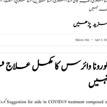
زید پڑھیں
Hakeem Irfan
April 8, 20
ورونا وائرس کا مکمل علا
ہیں
کورونا 