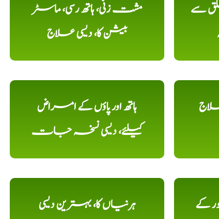
لق سے
مشت زنی، ہاتھ رسی، ماسٹر
بیشن کا، دیسی علاج
علاج
ہاتھ اور پاؤں کے امراض
کیلئے، دیسی نسخہ جات
ور کے
ہرنیاں کا، بہترین دیسی