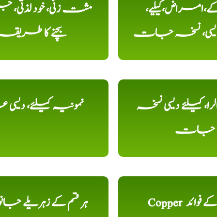
کے،امراض،کیلیے،
مشت زنی، خود لذتی، ج
دیسی، نسخہ جات
بچنے کا طریقہ
را، کیلئے دیسی نسخہ
نمونیہ کیلئے، دیسی 
جات
Copper تانبا کے فوائد
ہر قسم کے زہریلے جان