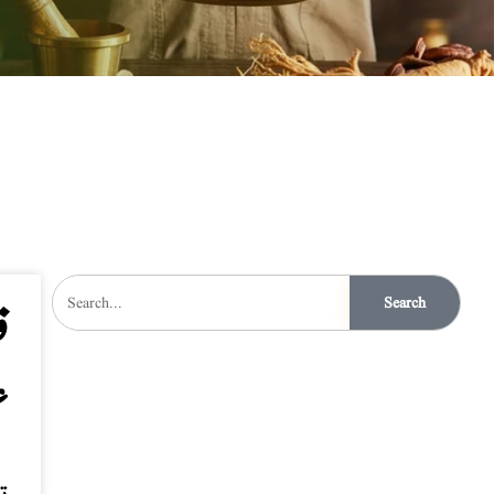
Search
ق
ع