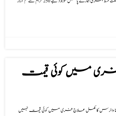
قسط بحری، طبِ نبوی قسط البحری، قسط شیریں، قسط عربی، كشطت، قشطت قسط بحری ہمارے پاس موجود ہے 250 گرام سے کم آرڈر
ج فری میں کوئی قیمت
وائرس کا مکمل علاج فری میں کوئی قیمت نہیں Suggestion for aide in COVID19 treatment composed of