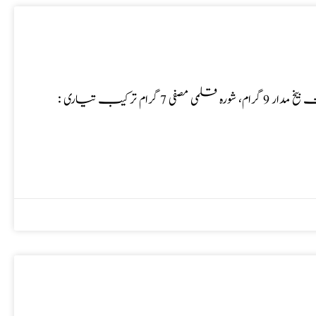
نمونیہ کیلئے آزمودہ نسخہ نسخہ الشفاء : افیون 3 گرام، سفوف پوست بیخ مدار 9 گرام، شورہ قلمی مصفی 7 گرام ترکیب تیاری :