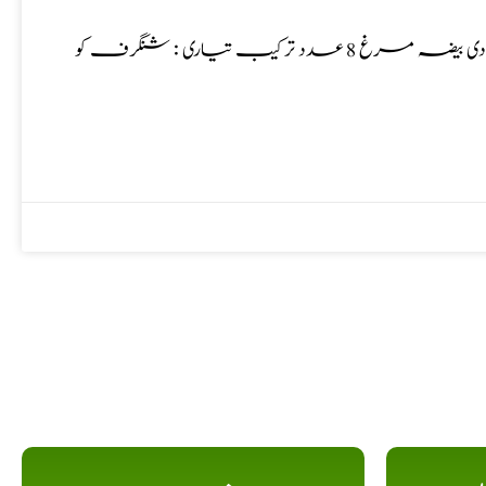
نمونیا کا آزمودہ گھریلو نسخہ نسخہ الشفاء : شنگرف رومی 10 گرام، زردی بیضہ مرغ 8 عدد ترکیب تیاری : شنگرف کو