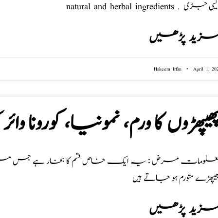
natural and herbal ingredi . دیسی جڑی
زید پڑھیں
Hakeem Irfan
April 1, 20
ھیپھڑوں کا ورم، نمونیا، کورون
ھیپھڑے متورم ہو جاتے ہیں
زید پڑھیں