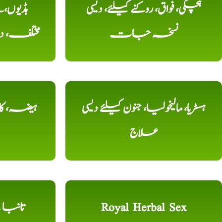
ہچکی، فواق، روکنے کیلئے، دیسی
ہڈیوں،
نسخہ جات
مختلف، 
ہسٹریا، مالیخولیا، جنون کیلئے دیسی
ہیضہ، کال
علاج
Royal Herbal Sex