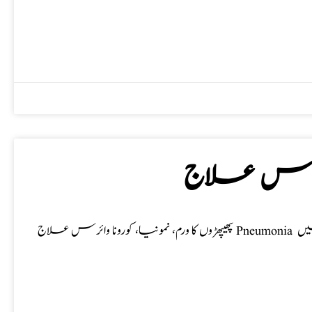
ا وائرس علاج
پھیپھڑوں کا ورم، نمونیا، کورونا وائرس علاج Pneumonia معلومات مرض : یہ ایک خاص قسم کا بخار ہے جس میں