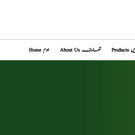
دیں
About Us تعارف
Home ہوم