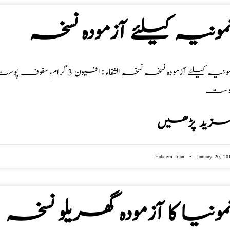
مونیہ کیلئے آزمودہ نسخہ
وست
زید پڑھیں
Hakeem Irfan
January 20, 20
مونیا کا آزمودہ گھریلو نسخہ