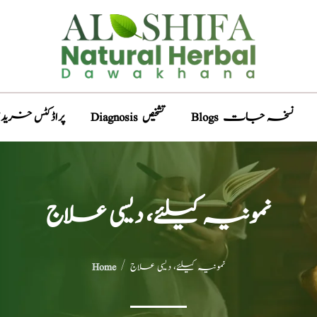
Blogs نسخہ جات
Diagnosis تشخیص
Products پراڈکٹس خری
نمونیہ کیلئے، دیسی علاج
/ نمونیہ کیلئے، دیسی علاج
Home