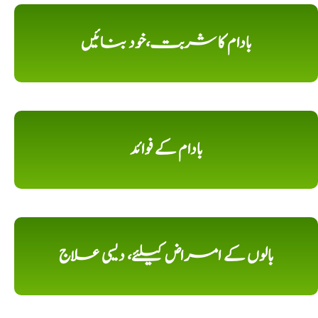
بادام کا شربت،خود بنائیں
بادام کے فوائد
بالوں کے امراض کیلئے، دیسی علاج