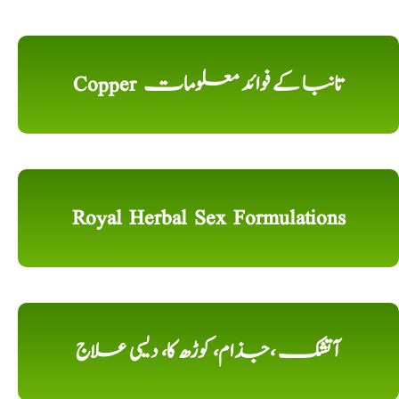
Copper تانبا کے فوائد معلومات
Royal Herbal Sex Formulations
آتشک ،جذام، کوڑھ کا، دیسی علاج