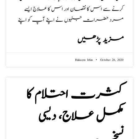
کرنے سے اس کا نقصان اور اس کا علاج ایسے
مرد حضرات جنہوں نے اپنے آپ کو اپنے
مزید پڑھیں
Hakeem Irfan
October 26, 2020
کثرت احتلام کا
مکمل علاج، دیسی
نسخہ