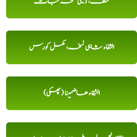
مختلف، دیسی نسخہ جات
الشفاء شاہی نسخہ، مکمل کورس
الشِفاء ھاضمینا (پھکی)