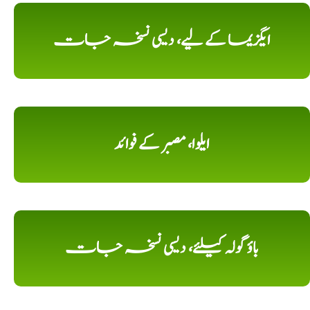
ایگزیما کے لیے، دیسی نسخہ جات
ایلوا، مصبر کے فوائد
باؤ گولہ کیلئے، دیسی نسخہ جات