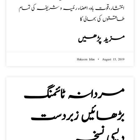
انتشار،قوت باہ، اعضاء رئیسہ و شریفہ کی تمام
طاقتوں کی بحالی کا
مزید پڑھیں
Hakeem Irfan
August 15, 2019
مردانہ ٹائمنگ
بڑھائیں زبردست
دیسی نسخہ