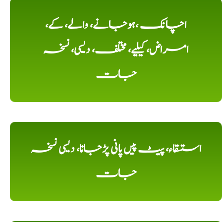
اچانک ،ہوجانے، والے، کے،
امراض، کیلیے، مختلف، دیسی، نسخہ
جات
استسقاء، پیٹ پیں پانی پڑجانا، دیسی نسخہ
جات