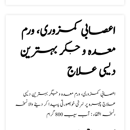
اعصابی کمزوری، ورم
معدہ و جگر بہترین
دیسی علاج
اعصابی کمزوری، ورم معدہ و جگر بہترین دیسی
علاج چہرہ پر سُرخی خوبصورتی پیدا کر دینے والا نسخہ
نسخہ الشفاء : آب سیب 800 گرام،