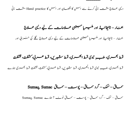
مشت زنی–Hand practice دیسی علاج مشت زنی کرنے سے اس کا نقصان اور اس کا
بخار – ٹائیفائیڈ اور ملیریا جیسی علامات کے لیے دیسی علاج
بخار – ٹائیفائیڈ اور ملیریا جیسی علامات کے لیے دیسی علاج گلے کی خرابی اور
قسط بحری، طبِ نبوی قسط البحری، قسط شیریں، قسط عربی، كشطت، قشطت
قسط بحری، طبِ نبوی قسط البحری، قسط شیریں، قسط عربی، كشطت، قشطت قسط بحری ہمارے
Sumaq, Sumac سماق – سُمک – گرد سماق – پوست – سماق
Sumaq, Sumac سماق – سُمک – گرد سماق – پوست – سماق نوٹ ؟ ہمارے