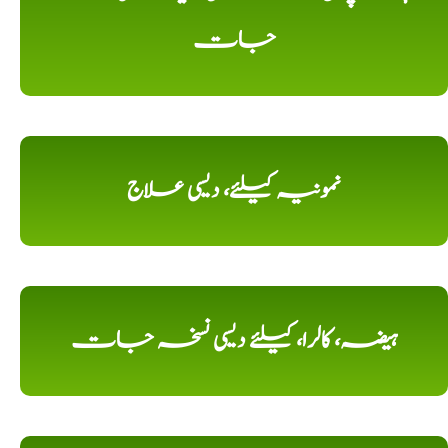
جات
نمونیہ کیلئے، دیسی علاج
ہیضہ، کالرا، کیلئے دیسی نسخہ جات