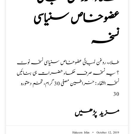
عضوخاص سنیاسی
نسخہ
طلاء، روغن لمبائی عضوخاص سنیاسی نسخہ نوٹ
؟ یہ نسخہ صرف حکماء حضرات ہی بنائیں
نسخہ الشفاء : خراطین مصفی 30 گرام، تخم دھتورہ
30
مزید پڑھیں
Hakeem Irfan
October 12, 2019