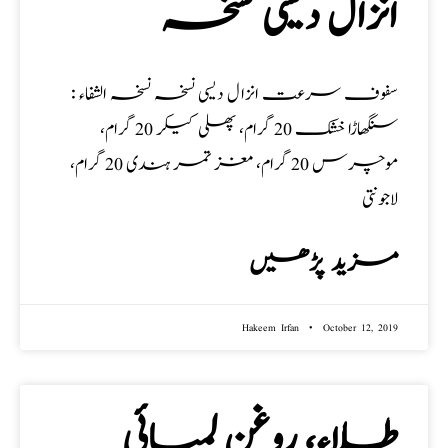
انزال دیسی نسخہ
سفوف سرعت انزال دیسی نسخہ نسخہ الشفاء :
سنگھاڑا خشک 20 گرام، پھلی کیکر 20 گرام،
موچرس 20 گرام، مغز تمر ہندی 20 گرام،
لاجونتی
مزید پڑھیں
Hakeem Irfan
October 12, 2019
طلاء، روغن لمبائی