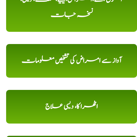
نسخہ جات
آواز سے امراض کی تشخیص معلومات
اٹھرا کا، دیسی علاج