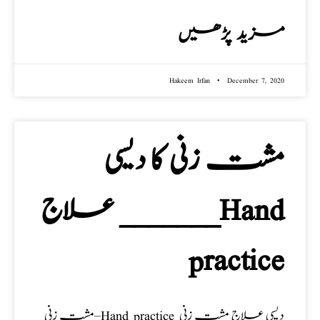
مزید پڑھیں
Hakeem Irfan
December 7, 2020
مشت زنی کا دیسی
علاج _______Hand
practice
مشت زنی–Hand practice دیسی علاج مشت زنی