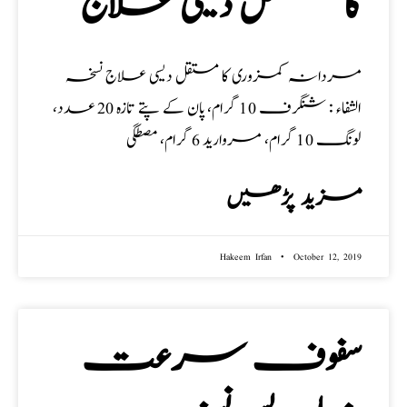
کا مستقل دیسی علاج
مردانہ کمزوری کا مستقل دیسی علاج نسخہ
الشفاء : شنگرف 10 گرام، پان کے پتے تازہ 20 عدد،
لونگ 10 گرام، مروارید 6 گرام، مصطگی
مزید پڑھیں
Hakeem Irfan
October 12, 2019
سفوف سرعت