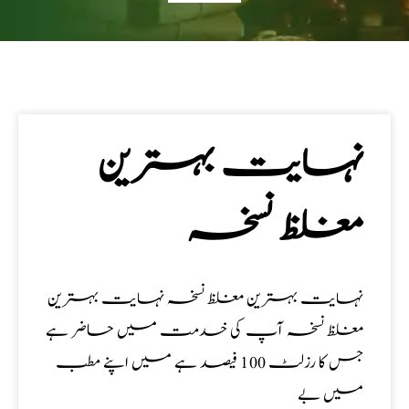
نہایت بہترین
مغلظ نسخہ
نہایت بہترین مغلظ نسخہ نہایت بہترین
مغلظ نسخہ آپ کی خدمت میں حاضر ہے
جس کا رزلٹ 100 فیصد ہے میں اپنے مطب
میں بے