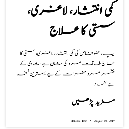
کمی انتشار، لاغری،
سستی کا علاج
لیپ، عضوخاص کی کمی انتشار، لاغری، سستی کا
علاج طاقت مرد کی شان ہے شادی کے
منتظر مرد حضرات کے لیے بہترین نسخہ
ہے ضماد
مزید پڑھیں
Hakeem Irfan
August 10, 2019