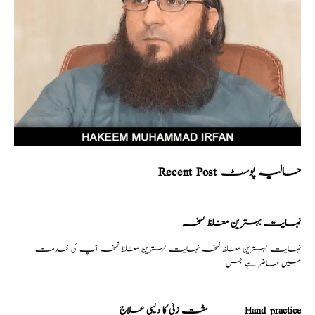
Recent Post حالیہ پوسٹ
نہایت بہترین مغلظ نسخہ
نہایت بہترین مغلظ نسخہ نہایت بہترین مغلظ نسخہ آپ کی خدمت
میں حاضر ہے جس
مشت زنی کا دیسی علاج _______Hand practice