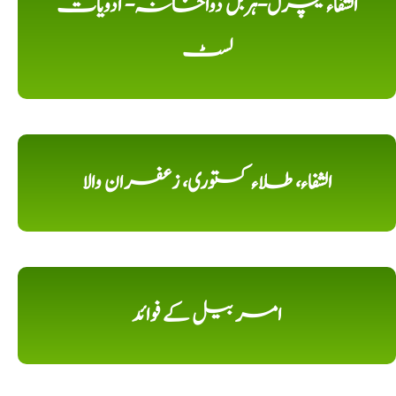
الشفاء نیچرل-ہربل دواخانہ- ادویات
لسٹ
الشفاء، طلاء کستوری، زعفران والا
امر بیل کے فوائد