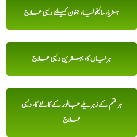
ہسٹریا، مالیخولیا، جنون کیلئے دیسی علاج
ہرنیاں کا، بہترین دیسی علاج
ہر قسم کے زہریلے جانور کے کاٹنے کا، دیسی
علاج