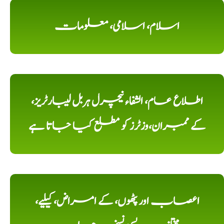
اسلام، اسلامی، معلومات
اطلاع عام، الشفاء نیچرل ہربل لیبارٹریز،
کے ممبران،وزٹرز کو مطلع کیا جاتا ہے
اعصاب اور پٹھوں، کے امراض، کیلیے،