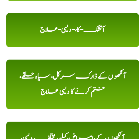
آتشک-کا،-دیسی-علاج
آنکھو ں کے ڈارک سرکل، سیاہ حلقے،
ختم کرنے کا دیسی علاج
آنکھوں ،کے،امراض،کیلیے، مختلف، دیسی،