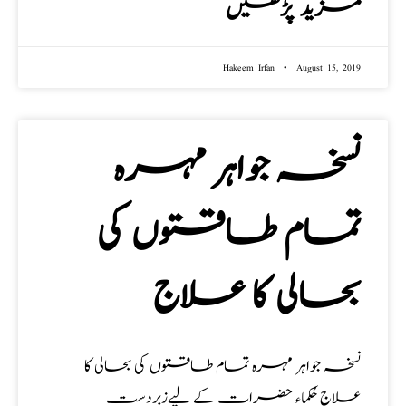
مزید پڑھیں
Hakeem Irfan
August 15, 2019
نسخہ جواہر مہرہ
تمام طاقتوں کی
بحالی کا علاج
نسخہ جواہر مہرہ تمام طاقتوں کی بحالی کا
علاج حُکماء حضرات کے لیےزبردست