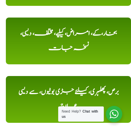
بخار،کے، امراض، کیلیے، مختلف، دیسی،
نسخہ جات
برص، پھلہری، کیلئے جڑی بوٹیوں، سے دیسی
علاج
Need Help?
Chat with
us