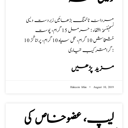
مردانہ ٹائمنگ بڑھائیں زبردست دیسی
نسخہنسخہ الشفاء :‌ حرمل 15 گرام، پوست
خشخاش 10 گرام، تل سیاہ 10 گرام، پرانا گُڑ 10
گرامترکیب تیاری :
مزید پڑھیں
Hakeem Irfan
August 10, 2019
لیپ، عضوخاص کی