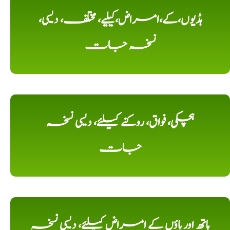
ہڈیوں،کے،امراض،کیلیے، مختلف، دیسی،
نسخہ جات
ہچکی، فواق، روکنے کیلئے، دیسی نسخہ
جات
ہاتھ اور پاؤں کے امراض کیلئے، دیسی نسخہ