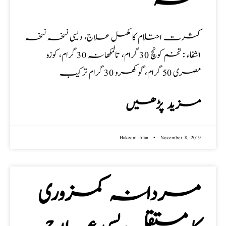
کثرت احتلام کا مکمل علاج، دیسی نسخہ نسخہ
الشفاء : تخم کونچ 30 گرام، تالمکھانہ 30 گرام، کوزہ
مصری 50 گرام، گوکھرو 30 گرام ترکیب
مزید پڑھیں
Hakeem Irfan
November 8, 2019
مردانہ کمزوری