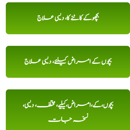
بچھوکے کاٹنے کا، دیسی علاج
بچوں کے امراض کیلئے، دیسی علاج
بچوں،کے،امراض،کیلیے، مختلف، دیسی،
نسخہ جات