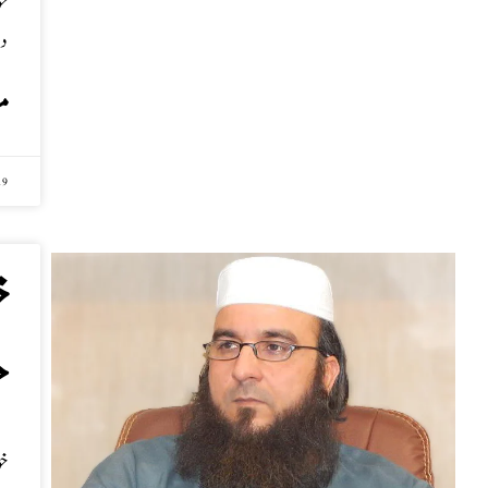
خ
د
م
19
خ
ج
خ