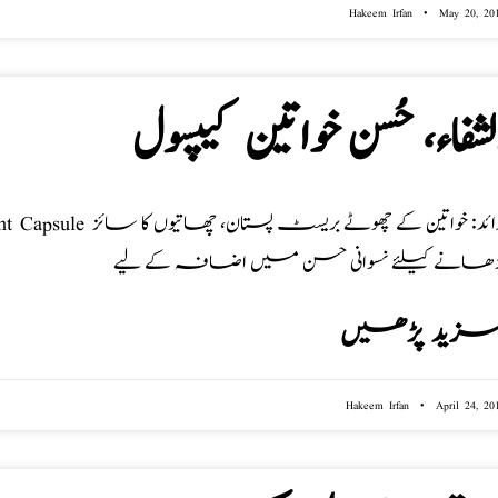
Hakeem Irfan
May 20, 20
لشفاء، حُسن خواتین کیپسول
ڑھانے کیلئے نسوانی حسن میں اضافہ کے لیے
زید پڑھیں
Hakeem Irfan
April 24, 20