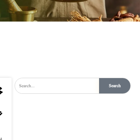
Search
خ
ع