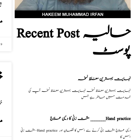
ہی
م
Recent Post حالیہ
پوسٹ
19
خ
نہایت بہترین مغلظ نسخہ
نہایت بہترین مغلظ نسخہ نہایت بہترین مغلظ نسخہ آپ کی
خدمت میں حاضر ہے جس
خ
مشت زنی کا دیسی علاج _______Hand practice
م
مشت زنی–Hand practice دیسی علاج مشت زنی کرنے سے اس کا نقصان اور
اس کا