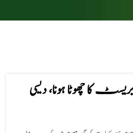
سٹ کا چھوٹا ہونا، دیسی