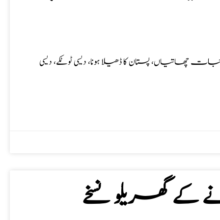
جات چھاتیاں، پستان کا ڈھیلا ہونا، دیسی ٹوٹکے، دیسی
نے کے گھریلو نسخے