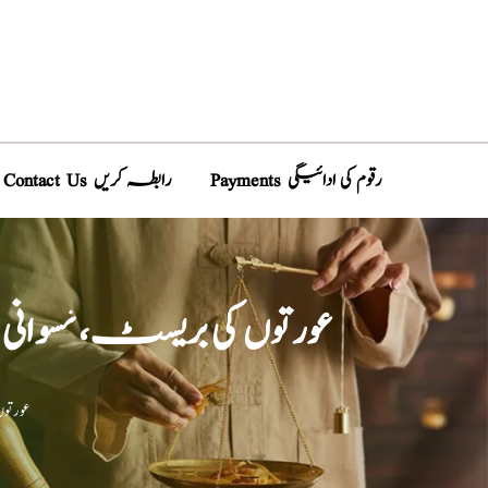
Payments رقوم کی ادائیگی
Contact Us رابطہ کریں
عورتوں کی بریسٹ، نسوا
/ عور