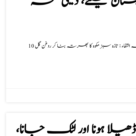
پستان کیلئے، دیسی نسخہ
ورم پستان کیلئے، دیسی نسخہ جات دیسی ٹوٹکے، ورم پستان کیلئے نسخہ الشفاء : تازہ سبز مکوہ کا بھرتہ بنا کر روغن گل 10
ڈھیلا ہونا اور لٹک جانا،