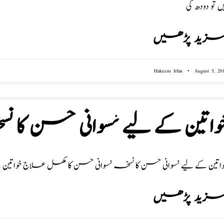
ں تو دودھ کی
زید پڑھیں
Hakeem Irfan
August 5, 20
واتین کے لیے نسوانی حسن کا 
واتین کے لیے نسوانی حسن کا نسخہ نسوانی حسن کا مکمل علاج خوات
زید پڑھیں