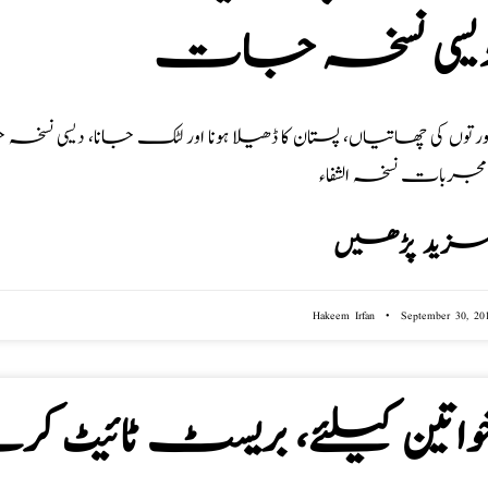
یسی نسخہ جات
ورتوں کی چھاتیاں، پستان کا ڈھیلا ہونا اور لٹک جانا، دیسی نسخہ 
ء :
زید پڑھیں
Hakeem Irfan
September 30, 20
واتین کیلئے، بریسٹ ٹائیٹ کر