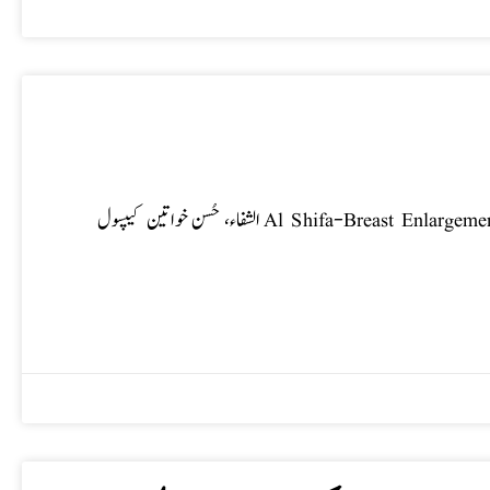
الشفاء، حُسن خواتین کیپسول Al Shifa-Breast Enlargement Capsule فوائد: خواتین کے چھوٹے بریسٹ پستان، چھاتیوں کا سائز