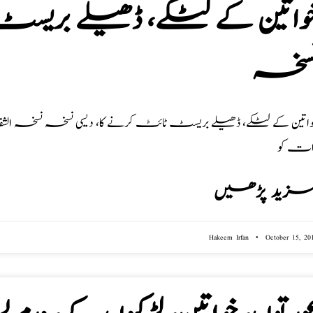
واتین کے لٹکے، ڈھیلے بریسٹ
سخہ
ات کو
زید پڑھیں
Hakeem Irfan
October 15, 20