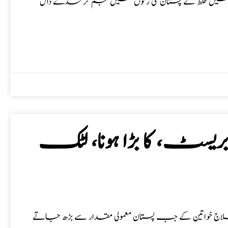
واتین میں خلط کے پستان کی رگوں میں جم کر سدے ڈال
ریسٹ، کا بڑا ہونا، لٹک
 علاج خواتین کے جب پستان معمولی مقدار سے بڑھ جاتے