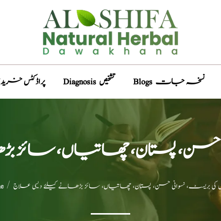
Blogs نسخہ جات
Diagnosis تشخیص
Products پراڈکٹس خری
نی حسن، پستان، چھاتیاں، سائز بڑ
توں کی بریسٹ، نسوانی حسن، پستان، چھاتیاں، سائز بڑھانے کیلئے دیسی علاج
e