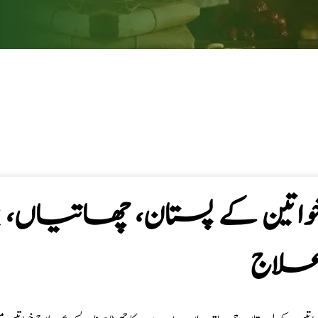
واتین کے پستان، چھاتیاں، بری
لاج