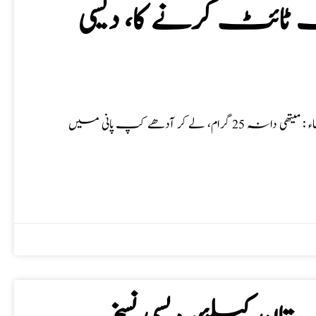
 ٹائٹ کرنے کا، دیسی
خواتین کے لٹکے، ڈھیلے بریسٹ ٹائٹ کرنے کا، دیسی نسخہ نسخہ الشفاء : میتھی دانہ 25 گرام، لے کر آدھے کپ پانی میں