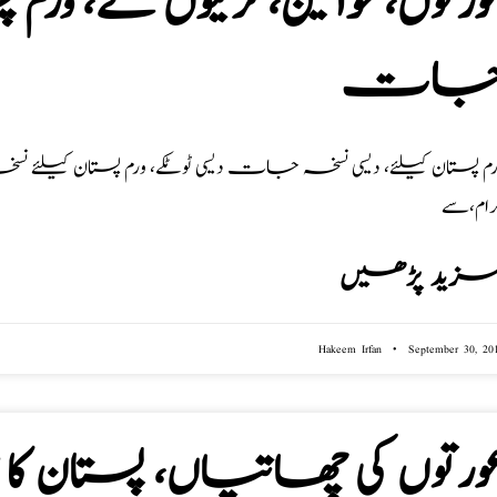
ورتوں، خواتین، لڑکیوں کے، ورم 
ات
رام،سے
زید پڑھیں
Hakeem Irfan
September 30, 20
ورتوں کی چھاتیاں، پستان کا 