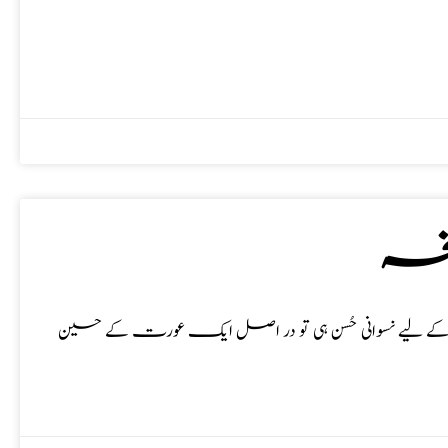
نسخہ
ین کے لیے نسوانی حُسن ہی تو در اصل ایک عورت کے حسین