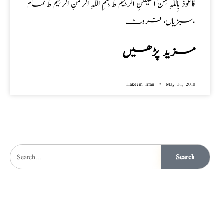
فَاَعُوْذُ بِاللّٰہِ مِنَ الشَّیْطٰنِ الرَّجِیْم ط بِسْمِ اللّٰہِ الرَّحْمٰنِ الرَّحِیْم ط تمام
سبزیاں، فروٹ،
مزید پڑھیں
Hakeem Irfan
May 31, 2010
Search