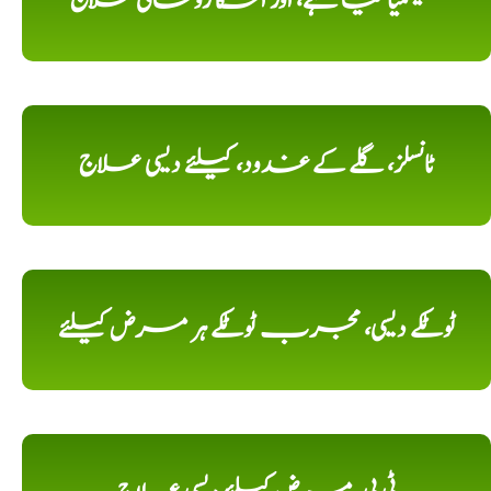
تھلیسمیا کیا ہے، اور اسکا روحانی علاج
ٹانسلز، گلے کے غدود، کیلئے دیسی علاج
ٹوٹکے دیسی، مجرب ٹوٹکے ہر مرض کیلئے