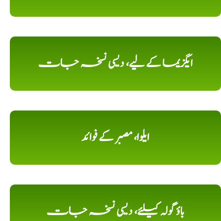
ایگزیما کے لیے، دیسی نسخہ جات
ایلوا، مصبر کے فوائد
باؤ گولہ کیلئے، دیسی نسخہ جات