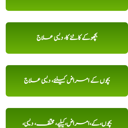
بچھوکے کاٹنے کا، دیسی علاج
بچوں کے امراض کیلئے، دیسی علاج
بچوں،کے،امراض،کیلیے، مختلف، دیسی،