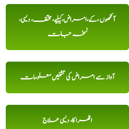
آنکھوں ،کے،امراض،کیلیے، مختلف، دیسی،
نسخہ جات
آواز سے امراض کی تشخیص معلومات
اٹھرا کا، دیسی علاج