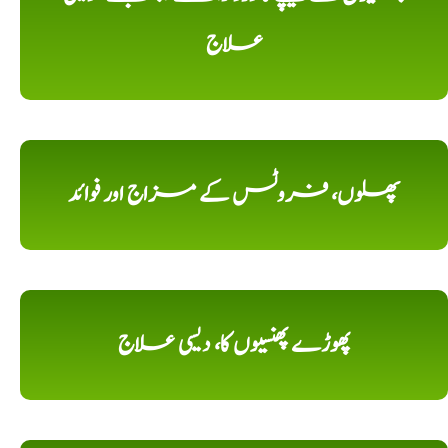
علاج
پھلوں، فروٹس کے مزاج اور فوائد
پھوڑے پھنسیوں کا، دیسی علاج