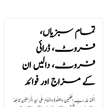
تمام سبزیاں،
فروٹ، ڈرائی
فروٹ، دالیں ان
کے مزاج اور فوائد
اَلْحَمْدُ لِلّٰہِ رَبِّ الْعٰلَمِیْنَ وَالصَّلٰوۃُ وَالسَّلَامُ عَلٰی سَیِّدِ الْمُرْسَلِیْنَ اَمَّا بَعْدُ