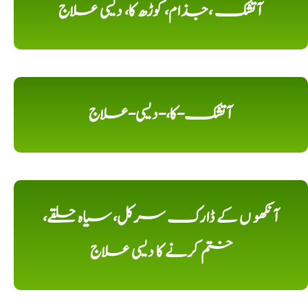
آتشک ،جذام، کوڑھ کا، دیسی علاج
آتشک-کا،-دیسی-علاج
آنکھو ں کے ڈارک سرکل، سیاہ حلقے،
ختم کرنے کا دیسی علاج