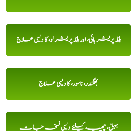
بلڈ پریشر ہائی، اور بلڈ پریشر لو، کا دیسی علاج
بھگندر، ناسور، کا دیسی علاج
بہق، چھیپ، کیلئے دیسی نسخہ جات