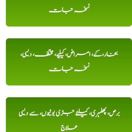
نسخہ جات
بخار،کے، امراض، کیلیے، مختلف، دیسی،
نسخہ جات
برص، پھلہری، کیلئے جڑی بوٹیوں، سے دیسی
علاج