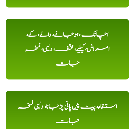
اچانک ،ہوجانے، والے، کے،
امراض، کیلیے، مختلف، دیسی، نسخہ
جات
استسقاء، پیٹ پیں پانی پڑجانا، دیسی نسخہ
جات