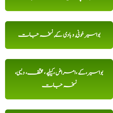
بواسیر خونی, و بادی کے, نسخہ جات
بواسیر،کے ،امراض ،کیلیے ، مختلف، دیسی،
نسخہ جات