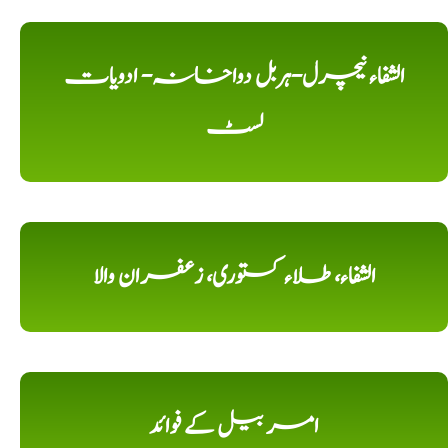
الشفاء نیچرل-ہربل دواخانہ- ادویات
لسٹ
الشفاء، طلاء کستوری، زعفران والا
امر بیل کے فوائد