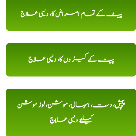
پیٹ کے تمام امراض کا، دیسی علاج
پیٹ کے کیڑ وں کا، دیسی علاج
پیچش، دست، اسہال، موشن، لوز موشن
کیلئے دیسی علاج