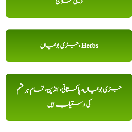
دیسی علاج
جڑی بوٹیاں، Herbs
جڑی بوٹیاں، پاکستانی، انڈین، تمام ہر قسم
کی دستیاب ہیں