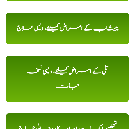
پیشاب کے امراض کیلئے، دیسی علاج
تلی کے امراض کیلئے، دیسی نسخہ
جات