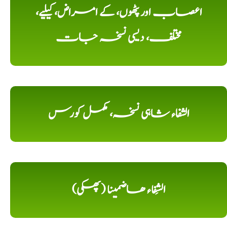
اعصاب اور پٹھوں، کے امراض، کیلیے،
مختلف، دیسی نسخہ جات
الشفاء شاہی نسخہ، مکمل کورس
الشِفاء ھاضمینا (پھکی)