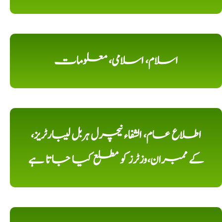
اسلام، اسلامی، معلومات
اطلاع عام، الشفاء نیچرل ہربل لیبارٹریز،
کے ممبران،وزٹرز کو مطلع کیا جاتا ہے