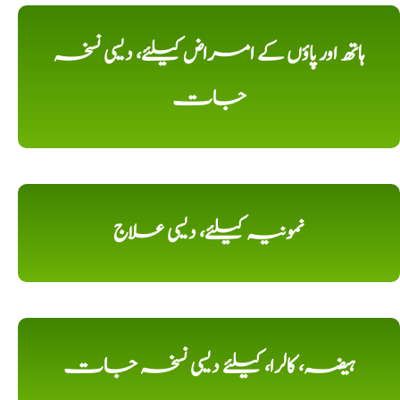
ہاتھ اور پاؤں کے امراض کیلئے، دیسی نسخہ
جات
نمونیہ کیلئے، دیسی علاج
ہیضہ، کالرا، کیلئے دیسی نسخہ جات