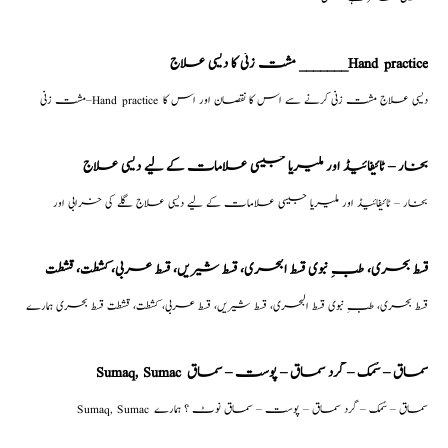
مشت زنی کا دیسی علاج _______Hand practice
مشت زنی–Hand practice دیسی علاج مشت زنی کرنے سے اس کا نقصان اور اس کا
بخار – ٹائیفائیڈ اور ملیریا جیسی علامات کے لیے دیسی علاج
بخار – ٹائیفائیڈ اور ملیریا جیسی علامات کے لیے دیسی علاج گلے کی خرابی اور
قسط بحری، طبِ نبوی قسط البحری، قسط شیریں، قسط عربی، كشطت، قشطت
قسط بحری، طبِ نبوی قسط البحری، قسط شیریں، قسط عربی، كشطت، قشطت قسط بحری ہمارے
Sumaq, Sumac سماق – سُمک – گرد سماق – پوست – سماق
Sumaq, Sumac سماق – سُمک – گرد سماق – پوست – سماق نوٹ ؟ ہمارے