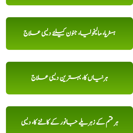
ہسٹریا، مالیخولیا، جنون کیلئے دیسی علاج
ہرنیاں کا، بہترین دیسی علاج
ہر قسم کے زہریلے جانور کے کاٹنے کا، دیسی