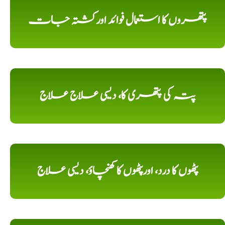
پتھروں کا استعمال فوائد اورکشتہ جات
پتہ کی پتھری کا، دیسی علاج علاج
پٹھوں کا درد، اورپٹھوں کا کھنچاؤ، دیسی علاج