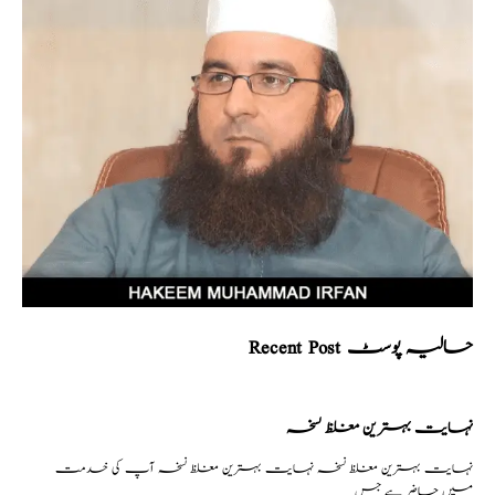
Recent Post حالیہ پوسٹ
نہایت بہترین مغلظ نسخہ
نہایت بہترین مغلظ نسخہ نہایت بہترین مغلظ نسخہ آپ کی خدمت
میں حاضر ہے جس