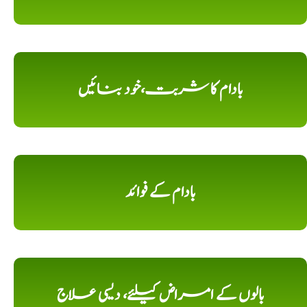
بادام کا شربت،خود بنائیں
بادام کے فوائد
بالوں کے امراض کیلئے، دیسی علاج