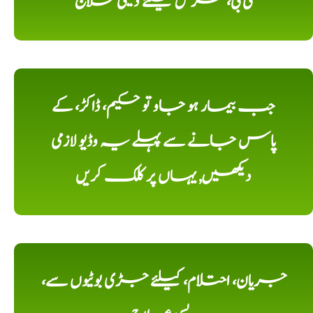
ٹی بی، مرض کیلئے دیسی علاج
جب بیمار ہو جاو تو حکیم، ڈاکڑ، کے
پاس جانے سے پہلے یہ وڈیو لازمی
دیکھیں, یہاں پر کلک کریں
جریان، احتلام، کیلئے جڑی بوٹیوں سے،