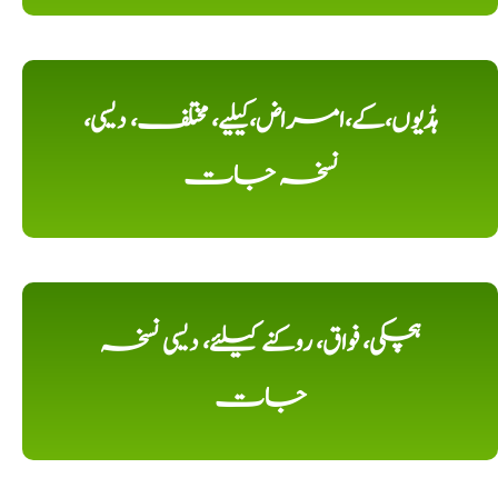
ہڈیوں،کے،امراض،کیلیے، مختلف، دیسی،
نسخہ جات
ہچکی، فواق، روکنے کیلئے، دیسی نسخہ
جات