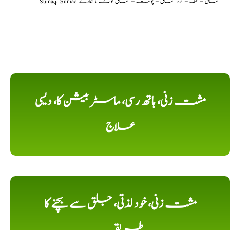
Sumaq, Sumac سماق – سُمک – گرد سماق – پوست – سماق نوٹ ؟ ہمارے
مشت زنی، ہاتھ رسی، ماسٹر بیشن کا، دیسی
علاج
مشت زنی، خود لذتی، جلق سے بچنے کا
طریقہ