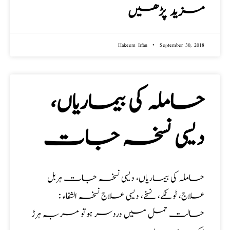
مزید پڑھیں
Hakeem Irfan
September 30, 2018
حاملہ کی بیماریاں،
دیسی نسخہ جات
حاملہ کی بیماریاں، دیسی نسخہ جات ہربل
علاج، ٹوٹکے، نسخے، دیسی علاج نسخہ الشفاء :
حالت حمل میں دردسر ہوتو مربہ ہرڑ