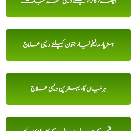
ہیضہ، کالرا، کیلئے دیسی نسخہ جات
ہسٹریا، مالیخولیا، جنون کیلئے دیسی علاج
ہرنیاں کا، بہترین دیسی علاج