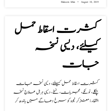
Hakeem Irfan
August 10, 2019
کثرت اسقاط حمل
کیلئے، دیسی نسخہ
جات
کثرت اسقاط حمل کیلئے، دیسی نسخہ جات
چٹکلے، ٹوٹکے، مجربات، نسخے، دیسی ہربل علاج نسخہ
الشفاء : مغزکر نجوہ کو سرخ دھاگے میں باندھ کر