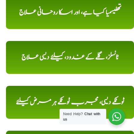
تھلیسمیا کیا ہے، اور اسکا روحانی علاج
ٹانسلز، گلے کے غدود، کیلئے دیسی علاج
ٹوٹکے دیسی، مجرب ٹوٹکے ہر مرض کیلئے
Need Help?
Chat with
us