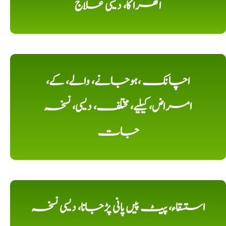
اٹھرا کا، دیسی علاج
اچانک ،ہوجانے، والے، کے،
امراض، کیلیے، مختلف، دیسی، نسخہ
جات
استسقاء، پیٹ پیں پانی پڑجانا، دیسی نسخہ