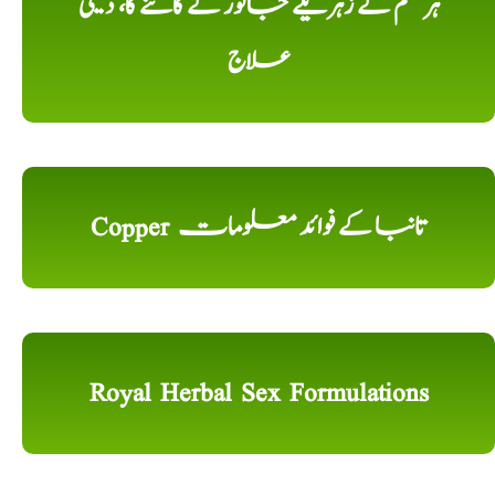
ہر قسم کے زہریلے جانور کے کاٹنے کا، دیسی
علاج
Copper تانبا کے فوائد معلومات
Royal Herbal Sex Formulations