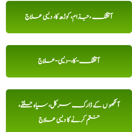
آتشک ،جذام، کوڑھ کا، دیسی علاج
آتشک-کا،-دیسی-علاج
آنکھو ں کے ڈارک سرکل، سیاہ حلقے،
ختم کرنے کا دیسی علاج