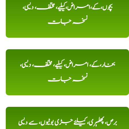
بچوں،کے،امراض،کیلیے، مختلف، دیسی،
نسخہ جات
بخار،کے، امراض، کیلیے، مختلف، دیسی،
نسخہ جات
برص، پھلہری، کیلئے جڑی بوٹیوں، سے دیسی