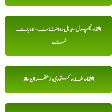
الشفاء نیچرل-ہربل دواخانہ- ادویات
لسٹ
الشفاء، طلاء کستوری، زعفران والا