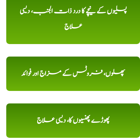
پسلیوں کے نیچے کا درد ذات الجنب، دیسی
علاج
پھلوں، فروٹس کے مزاج اور فوائد
پھوڑے پھنسیوں کا، دیسی علاج