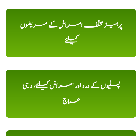
پرہیز مختلف امراض کے مریضوں
کیلئے
پسلیوں کے درد اور امراض کیلئے، دیسی
علاج