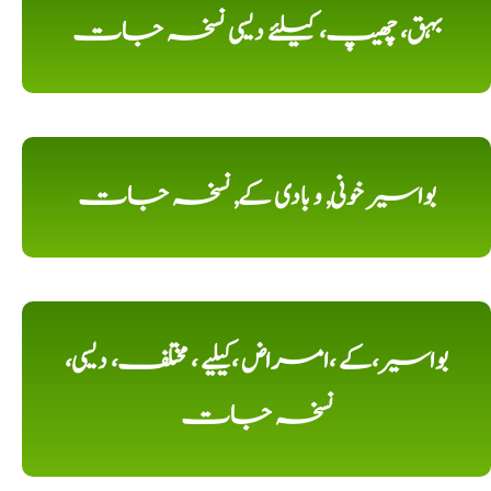
بہق، چھیپ، کیلئے دیسی نسخہ جات
بواسیر خونی, و بادی کے, نسخہ جات
بواسیر،کے ،امراض ،کیلیے ، مختلف، دیسی،
نسخہ جات