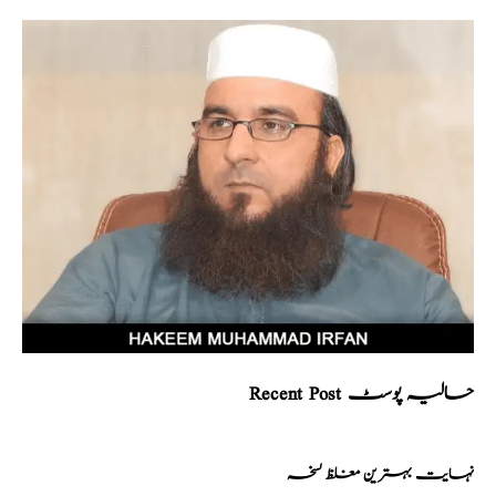
Recent Post حالیہ پوسٹ
نہایت بہترین مغلظ نسخہ