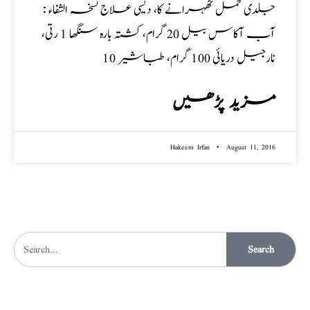
جلدی حمل ٹھہرانے کا، دیسی علاج نسخہ الشفاء :
آب آکاس بیل 20 گرام، کشتہ بارہ سنگھا 1 رتی،
نارجیل دریائی 100 گرام، طباشیر 10
مزید پڑھیں
Hakeem Irfan
August 11, 2016
Search