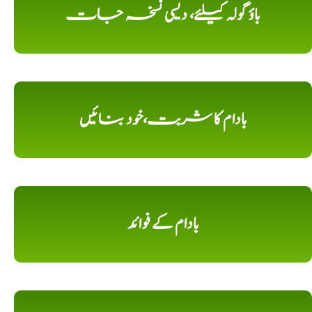
باؤ گولہ کیلئے، دیسی نسخہ جات
بادام کا شربت،خود بنائیں
بادام کے فوائد