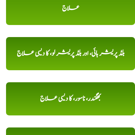
علاج
بلڈ پریشر ہائی، اور بلڈ پریشر لو، کا دیسی علاج
بھگندر، ناسور، کا دیسی علاج