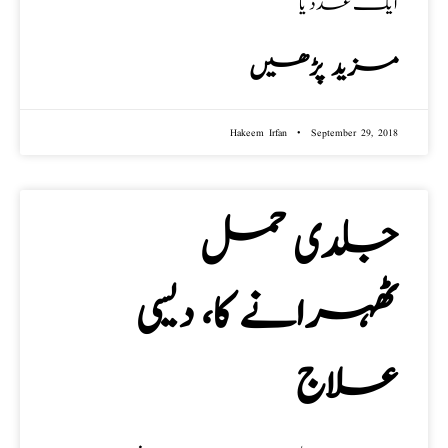
ایک عدد یا
مزید پڑھیں
Hakeem Irfan
September 29, 2018
جلدی حمل
ٹھہرانے کا، دیسی
علاج