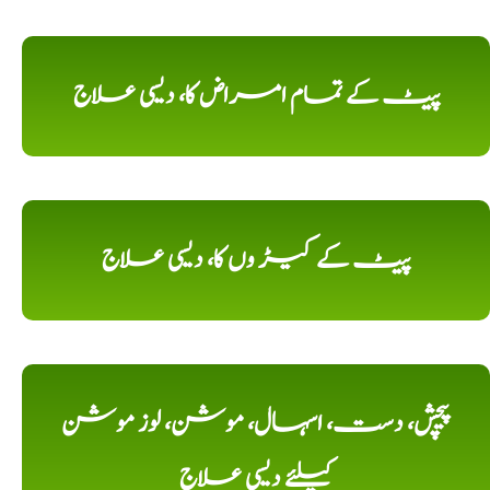
پیٹ کے تمام امراض کا، دیسی علاج
پیٹ کے کیڑ وں کا، دیسی علاج
پیچش، دست، اسہال، موشن، لوز موشن
کیلئے دیسی علاج