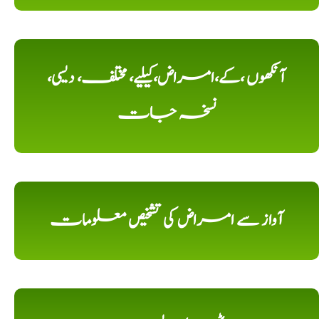
آنکھوں ،کے،امراض،کیلیے، مختلف، دیسی،
نسخہ جات
آواز سے امراض کی تشخیص معلومات