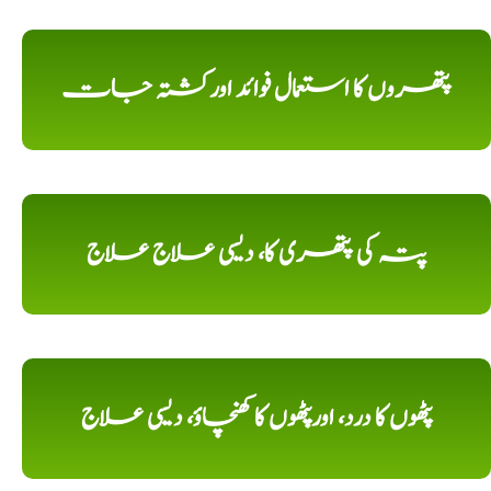
پتھروں کا استعمال فوائد اورکشتہ جات
پتہ کی پتھری کا، دیسی علاج علاج
پٹھوں کا درد، اورپٹھوں کا کھنچاؤ، دیسی علاج