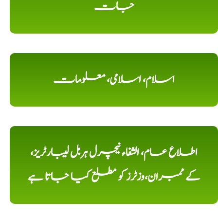
جات
اسلام، اسلامی، معلومات
اطلاع عام، الشفاء نیچرل ہربل لیبارٹریز،
کے ممبران،وزٹرز کو مطلع کیا جاتا ہے