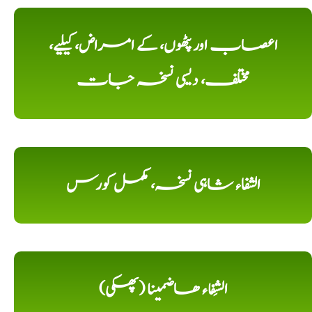
اعصاب اور پٹھوں، کے امراض، کیلیے،
مختلف، دیسی نسخہ جات
الشفاء شاہی نسخہ، مکمل کورس
الشِفاء ھاضمینا (پھکی)