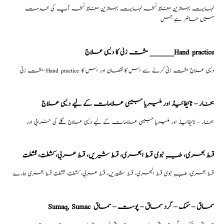
نہایت بہترین مغلظ نسخہ نہایت بہترین مغلظ نسخہ آپ کی خدمت
میں حاضر ہے جس
مشت زنی کا دیسی علاج _______Hand practice
مشت زنی–Hand practice دیسی علاج مشت زنی کرنے سے اس کا نقصان اور اس کا
بخار – ٹائیفائیڈ اور ملیریا جیسی علامات کے لیے دیسی علاج
بخار – ٹائیفائیڈ اور ملیریا جیسی علامات کے لیے دیسی علاج گلے کی خرابی اور
قسط بحری، طبِ نبوی قسط البحری، قسط شیریں، قسط عربی، كشطت، قشطت
قسط بحری، طبِ نبوی قسط البحری، قسط شیریں، قسط عربی، كشطت، قشطت قسط بحری ہمارے
Sumaq, Sumac سماق – سُمک – گرد سماق – پوست – سماق