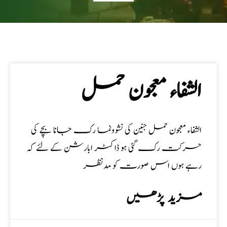
الشفاء معجون حمل
الشفاء معجون حمل جنین کی نشوونما رک جانا بچے کی
حرکت رک گئی ہو ڈاکٹر ابارشن کے لئے کہ
رہے ہوں اس صورت کو مدنظر
مزید پڑھیں