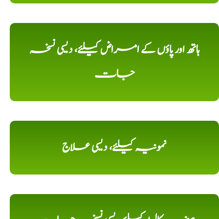
ہاتھ اور پاؤں کے امراض کیلئے، دیسی نسخہ
جات
نمونیہ کیلئے، دیسی علاج