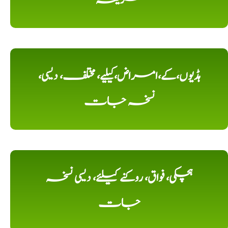
ہڈیوں،کے،امراض،کیلیے، مختلف، دیسی،
نسخہ جات
ہچکی، فواق، روکنے کیلئے، دیسی نسخہ
جات