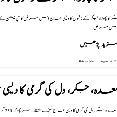
گر کا پھوڑا، جگر کے زخموں کا دیسی علاج اس مرض کا آپریشن 
س مرض
زید پڑھیں
Hakeem Irfan
August 10, 20
عدہ، جگر، دل کی گرمی کا دیس
رام ترکیب تیاری :