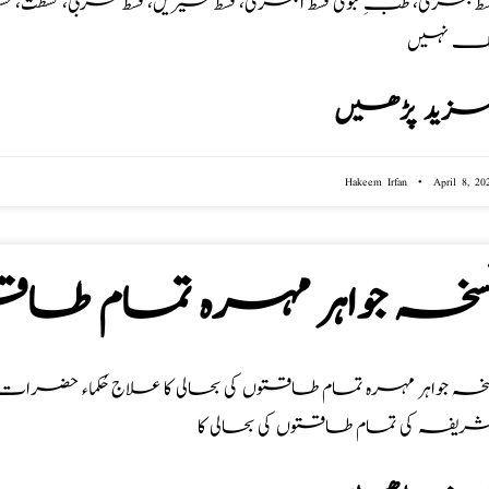
زید پڑھیں
Hakeem Irfan
April 8, 20
سخہ جواہر مہرہ تمام طاقت
سخہ جواہر مہرہ تمام طاقتوں کی بحالی کا علاج حُکماء حضرات
ریفہ کی تمام طاقتوں کی بحالی کا