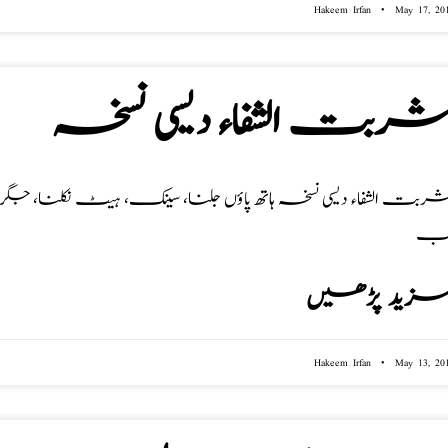
Hakeem Irfan
May 17, 20
ربت الشفاء دیسی نسخہ
ربت الشفاء دیسی نسخہ ہاتھ پاؤں جلنا، سینک، ہیٹ نکلنا، جگر کی
ب
زید پڑھیں
Hakeem Irfan
May 13, 20