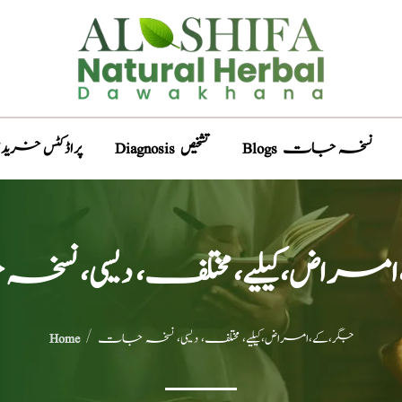
Blogs نسخہ جات
Diagnosis تشخیص
Products پراڈکٹس خری
مراض،کیلیے، مختلف، دیسی، ن
/ جگر،کے،امراض،کیلیے، مختلف، دیسی، نسخہ جات
Home