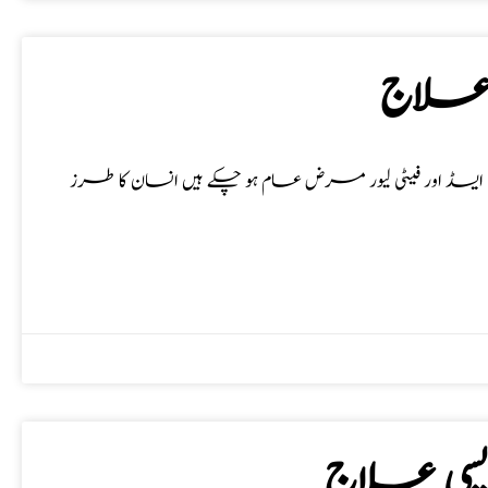
 علاج
ک ایسڈ اور فیٹی لیور مرض عام ہو چکے ہیں انسان کا طرز
دیسی علاج