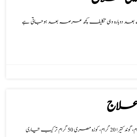
کے بعد دوبارہ وہی تکلیف کچھ عرصہ بعد ہوجاتی ہے
ی علاج