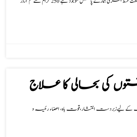
قسط بحری، طبِ نبوی قسط البحری، قسط شیریں، قسط عربی، كشطت، قشطت قسط بحری ہمارے پاس موجود ہے 250 گرام سے کم آرڈر
وں کی بحالی کا علاج
 کے لیےزبردست انتشار،قوت باہ، اعضاء رئیسہ و