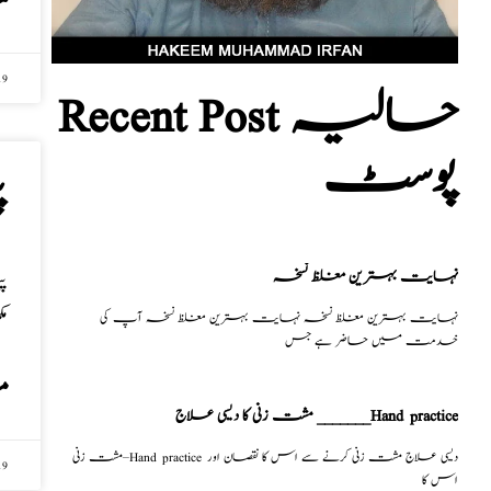
م
19
Recent Post حالیہ
پوسٹ
پ
نہایت بہترین مغلظ نسخہ
پ
نہایت بہترین مغلظ نسخہ نہایت بہترین مغلظ نسخہ آپ کی
م
خدمت میں حاضر ہے جس
م
مشت زنی کا دیسی علاج _______Hand practice
مشت زنی–Hand practice دیسی علاج مشت زنی کرنے سے اس کا نقصان اور
19
اس کا