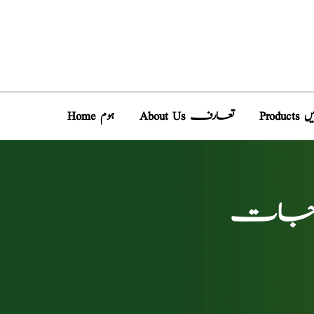
دیں
About Us تعارف
Home ہوم
سخہ جات