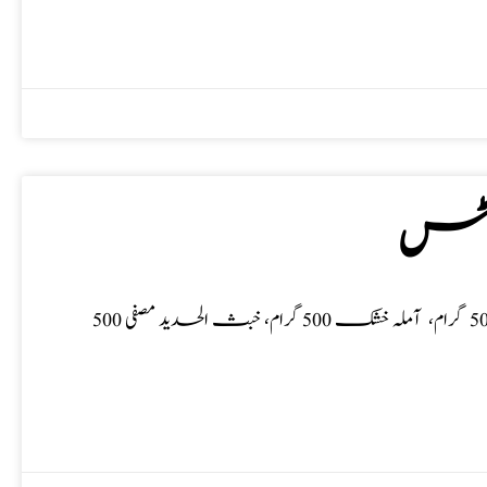
ائٹس
دیسی علاج، جگر، معدہ، ہیپاٹائٹس نسخہ الشفاء : ہریڑ 500 گرام، بہیڑہ 500 گرام، آملہ خشک 500 گرام، خبث الحدید مصفی 500