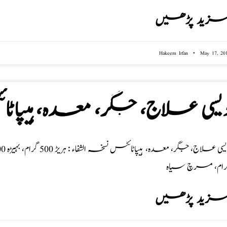
زید پڑھیں
Hakeem Irfan
May 17, 20
یسی علاج، جگر، معدہ، ہیپاٹ
رام، مرچ سیاہ
زید پڑھیں