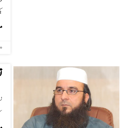
م
20
ن
ن
ش