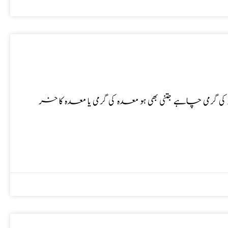
 گرمی چاہے جتنی بھی ہو معدہ کی گرمی یا معدہ کا خر