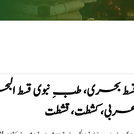
سط بحری، طبِ نبوی قسط البح
ربی، كشطت، قشطت