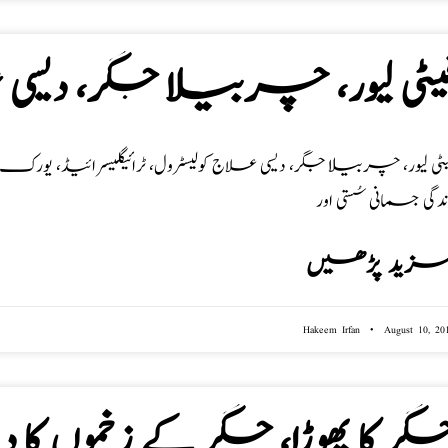
یٹی لیور، چربیلا جگر، دیسی
یٹی لیور، چربیلا جگر، دیسی علاج کولیسٹرول، ٹرائیگلیسرائیڈ، یور
دگی جسمانی سُستی اور
زید پڑھیں
Hakeem Irfan
August 10, 20
گر کا پھوڑا، جگر کے زخموں کا 