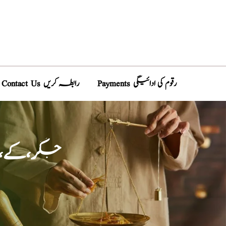
Payments رقوم کی ادائیگی
Contact Us رابطہ کریں
جگر،کے،ا