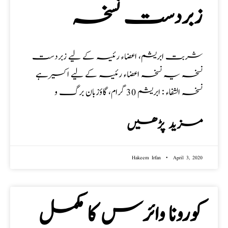
زبردست نسخہ
شربت ابریشم، اعضاء رئیسہ کے لیے زبردست
نسخہ یہ نسخہ اعضاء رئیسہ کے لیے اکسیر ہے
نسخہ الشفاء : ابریشم 30 گرام، گاؤزبان برگ و
مزید پڑھیں
Hakeem Irfan
April 3, 2020
کورونا وائرس کا مکمل