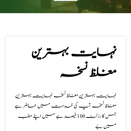
نہایت بہترین
مغلظ نسخہ
نہایت بہترین مغلظ نسخہ نہایت بہترین
مغلظ نسخہ آپ کی خدمت میں حاضر ہے
جس کا رزلٹ 100 فیصد ہے میں اپنے مطب
میں بے