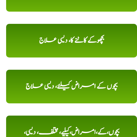
بچھوکے کاٹنے کا، دیسی علاج
بچوں کے امراض کیلئے، دیسی علاج
بچوں،کے،امراض،کیلیے، مختلف، دیسی،