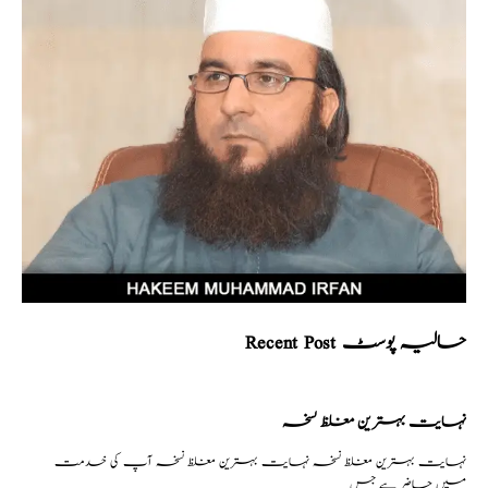
Recent Post حالیہ پوسٹ
نہایت بہترین مغلظ نسخہ
نہایت بہترین مغلظ نسخہ نہایت بہترین مغلظ نسخہ آپ کی خدمت
میں حاضر ہے جس