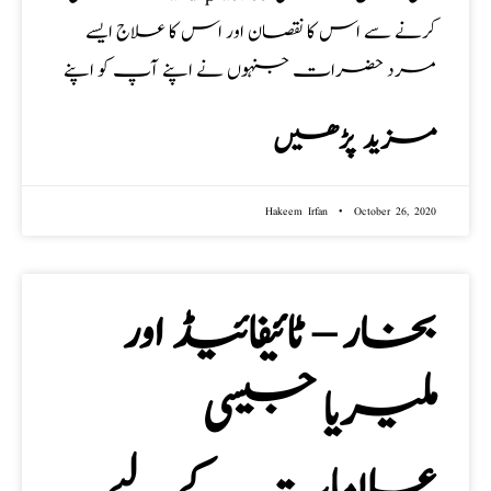
کرنے سے اس کا نقصان اور اس کا علاج ایسے
مرد حضرات جنہوں نے اپنے آپ کو اپنے
مزید پڑھیں
Hakeem Irfan
October 26, 2020
بخار – ٹائیفائیڈ اور
ملیریا جیسی
علامات کے لیے