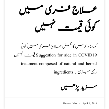
علاج فری میں
کوئی قیمت نہیں
کورونا وائرس کا مکمل علاج فری میں کوئی
قیمت نہیں Suggestion for aide in COVID19
treatment composed of natural and herbal
ingredients . دیسی جڑی
مزید پڑھیں
Hakeem Irfan
April 1, 2020