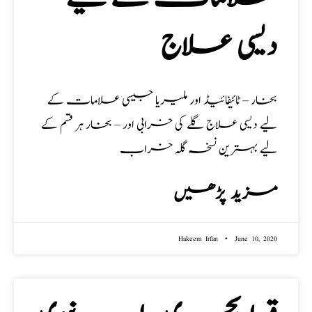
دیسی علاج
بخار – ٹائیفائیڈ اور ملیریا جیسی علامات کے
لیے دیسی علاج گلے کی خرابی اور – بخار ہر قسم کے
لیے بہترین نسخہ گلہ خراب
مزید پڑھیں
Hakeem Irfan
June 10, 2020