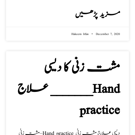
مزید پڑھیں
Hakeem Irfan
December 7, 2020
مشت زنی کا دیسی
علاج _______Hand
practice
مشت زنی–Hand practice دیسی علاج مشت زنی