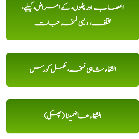
اعصاب اور پٹھوں، کے امراض، کیلیے،
مختلف، دیسی نسخہ جات
الشفاء شاہی نسخہ، مکمل کورس
الشِفاء ھاضمینا (پھکی)