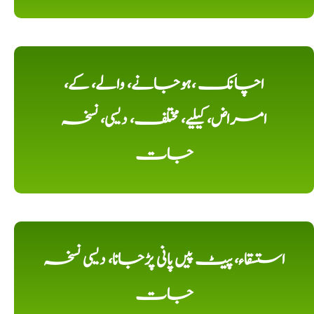
اچانک ،ہوجانے، والے، کے،
امراض، کیلیے، مختلف، دیسی، نسخہ
جات
استسقاء، پیٹ پیں پانی پڑجانا، دیسی نسخہ
جات