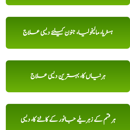
ہسٹریا، مالیخولیا، جنون کیلئے دیسی علاج
ہرنیاں کا، بہترین دیسی علاج
ہر قسم کے زہریلے جانور کے کاٹنے کا، دیسی