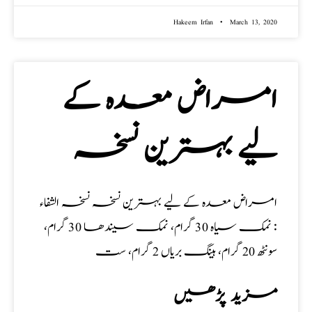
Hakeem Irfan
March 13, 2020
امراض معدہ کے
لیے بہترین نسخہ
امراض معدہ کے لیے بہترین نسخہ نسخہ الشفاء
: نمک سیاہ 30 گرام، نمک سیندھا 30 گرام،
سونٹھ 20 گرام، ہینگ بریاں 2 گرام، ست
مزید پڑھیں