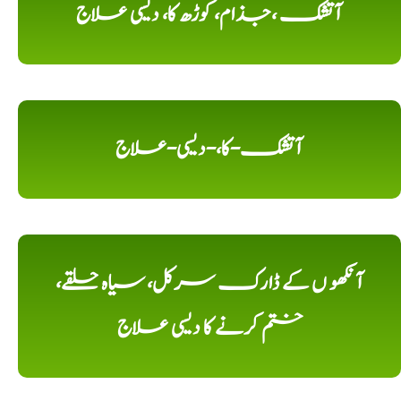
آتشک ،جذام، کوڑھ کا، دیسی علاج
آتشک-کا،-دیسی-علاج
آنکھو ں کے ڈارک سرکل، سیاہ حلقے،
ختم کرنے کا دیسی علاج