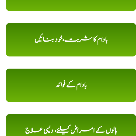
بادام کا شربت،خود بنائیں
بادام کے فوائد
بالوں کے امراض کیلئے، دیسی علاج