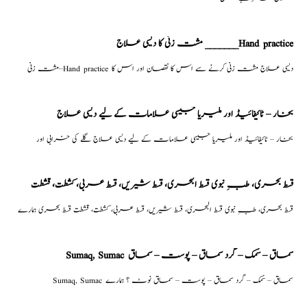
مشت زنی کا دیسی علاج _______Hand practice
مشت زنی–Hand practice دیسی علاج مشت زنی کرنے سے اس کا نقصان اور اس کا
بخار – ٹائیفائیڈ اور ملیریا جیسی علامات کے لیے دیسی علاج
بخار – ٹائیفائیڈ اور ملیریا جیسی علامات کے لیے دیسی علاج گلے کی خرابی اور
قسط بحری، طبِ نبوی قسط البحری، قسط شیریں، قسط عربی، كشطت، قشطت
قسط بحری، طبِ نبوی قسط البحری، قسط شیریں، قسط عربی، كشطت، قشطت قسط بحری ہمارے
Sumaq, Sumac سماق – سُمک – گرد سماق – پوست – سماق
Sumaq, Sumac سماق – سُمک – گرد سماق – پوست – سماق نوٹ ؟ ہمارے