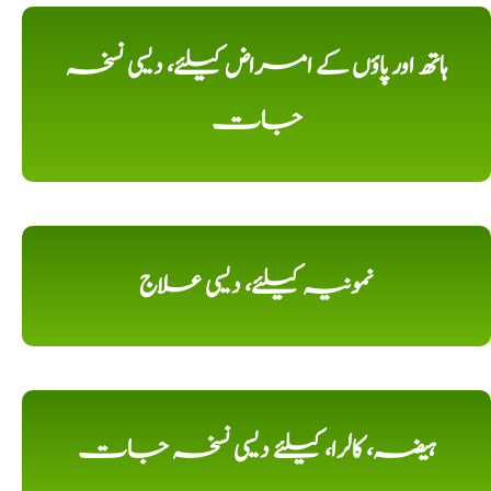
ہاتھ اور پاؤں کے امراض کیلئے، دیسی نسخہ
جات
نمونیہ کیلئے، دیسی علاج
ہیضہ، کالرا، کیلئے دیسی نسخہ جات