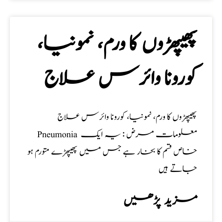
پھیپھڑوں کا ورم، نمونیا،
کورونا وائرس علاج
پھیپھڑوں کا ورم، نمونیا، کورونا وائرس علاج
Pneumonia معلومات مرض : یہ ایک
خاص قسم کا بخار ہے جس میں پھیپھڑے متورم ہو
جاتے ہیں
مزید پڑھیں