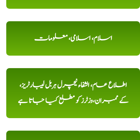
اسلام، اسلامی، معلومات
اطلاع عام، الشفاء نیچرل ہربل لیبارٹریز،
کے ممبران،وزٹرز کو مطلع کیا جاتا ہے