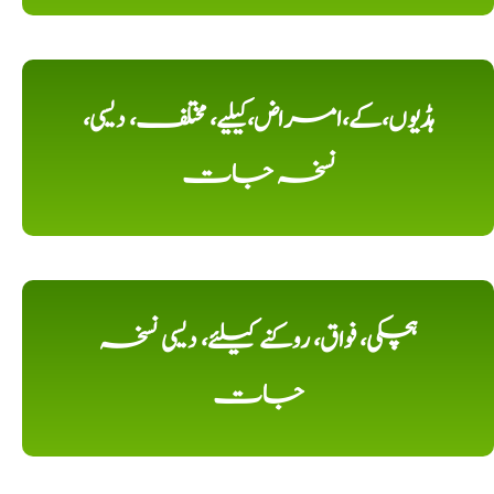
ہڈیوں،کے،امراض،کیلیے، مختلف، دیسی،
نسخہ جات
ہچکی، فواق، روکنے کیلئے، دیسی نسخہ
جات