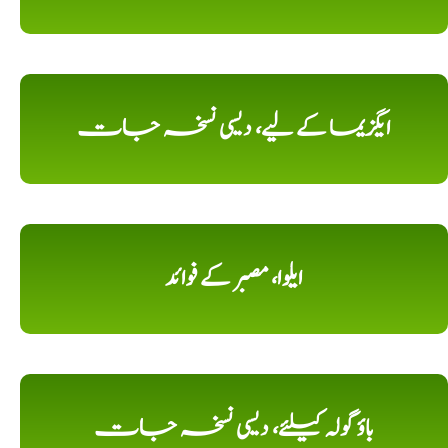
ایگزیما کے لیے، دیسی نسخہ جات
ایلوا، مصبر کے فوائد
باؤ گولہ کیلئے، دیسی نسخہ جات