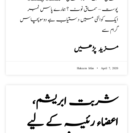
پوست – سماق نوٹ ؟ ہمارے پاس نمبر
ایک کوالٹی میں دستیاب ہے دوسوپچاس
گرام سے
مزید پڑھیں
Hakeem Irfan
April 7, 2020
شربت ابریشم،
اعضاء رئیسہ کے لیے