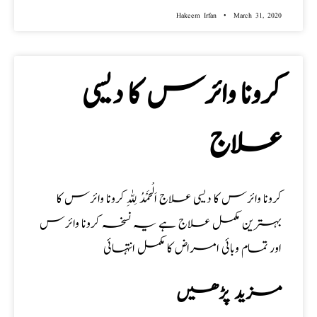
Hakeem Irfan
March 31, 2020
کرونا وائرس کا دیسی
علاج
کرونا وائرس کا دیسی علاج اَلْحَمْدُ لِلّٰہِ کرونا وائرس کا
بہترین مکمل علاج ہے یہ نسخہ کرونا وائرس
اور تمام وبائی امراض کا مکمل انتہائی
مزید پڑھیں