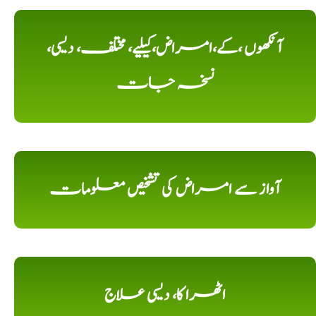
آنکھوں ،کے،امراض،کیلیے، مختلف، دیسی،
نسخہ جات
آواز سے امراض کی تشخیص معلومات
اٹھرا کا، دیسی علاج