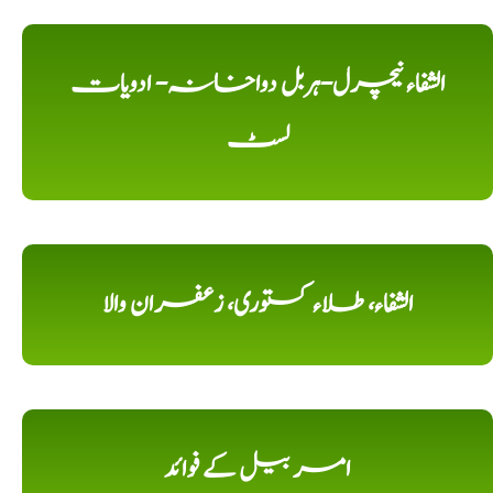
الشفاء نیچرل-ہربل دواخانہ- ادویات
لسٹ
الشفاء، طلاء کستوری، زعفران والا
امر بیل کے فوائد