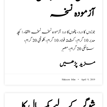
آزمودہ نسخہ
جوڑوں کا درد، پٹھوں‌کا درد آزمودہ نسخہ نسخہ الشفاء : کچلہ
مدبر 10 گرام، کشتہ فولاد 10 گرام، کلونجی 20 گرام،
سنامکی 20 گرام، مصبر
مزید پڑھیں
Hakeem Irfan
April 9, 2019
شوگرکے لیے کمال کا