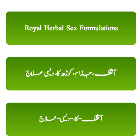
Royal Herbal Sex Formulations
آتشک ،جذام، کوڑھ کا، دیسی علاج
آتشک-کا،-دیسی-علاج