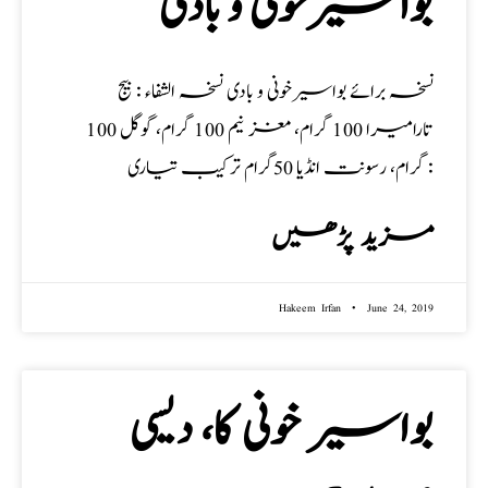
بواسیرخونی و بادی
نسخہ برائے بواسیرخونی و بادی نسخہ الشفاء : بیج
تارامیرا 100 گرام، مغز نیم 100 گرام، گوگل 100
گرام، رسونت انڈیا 50گرام ترکیب تیاری :
مزید پڑھیں
Hakeem Irfan
June 24, 2019
بواسیر خونی کا، دیسی