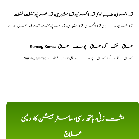
قسط بحری، طبِ نبوی قسط البحری، قسط شیریں، قسط عربی، كشطت، قشطت
قسط بحری، طبِ نبوی قسط البحری، قسط شیریں، قسط عربی، كشطت، قشطت قسط بحری ہمارے
Sumaq, Sumac سماق – سُمک – گرد سماق – پوست – سماق
Sumaq, Sumac سماق – سُمک – گرد سماق – پوست – سماق نوٹ ؟ ہمارے
مشت زنی، ہاتھ رسی، ماسٹر بیشن کا، دیسی
علاج