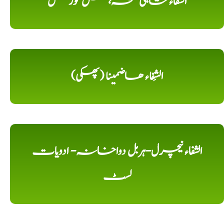
الشفاء شاہی نسخہ، مکمل کورس
الشِفاء ھاضمینا (پھکی)
الشفاء نیچرل-ہربل دواخانہ- ادویات
لسٹ