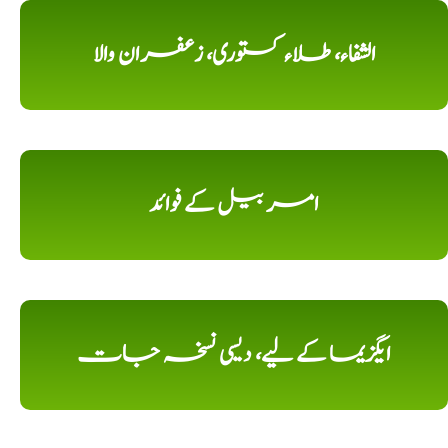
الشفاء، طلاء کستوری، زعفران والا
امر بیل کے فوائد
ایگزیما کے لیے، دیسی نسخہ جات