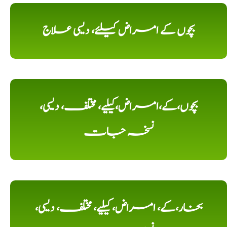
بچوں کے امراض کیلئے، دیسی علاج
بچوں،کے،امراض،کیلیے، مختلف، دیسی،
نسخہ جات
بخار،کے، امراض، کیلیے، مختلف، دیسی،