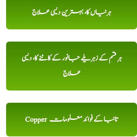
ہرنیاں کا، بہترین دیسی علاج
ہر قسم کے زہریلے جانور کے کاٹنے کا، دیسی
علاج
Copper تانبا کے فوائد معلومات