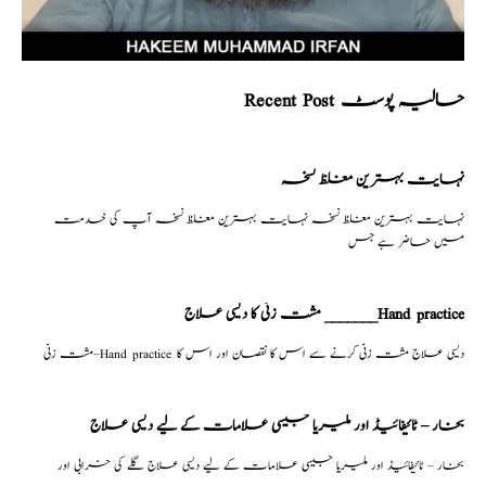
Recent Post حالیہ پوسٹ
نہایت بہترین مغلظ نسخہ
نہایت بہترین مغلظ نسخہ نہایت بہترین مغلظ نسخہ آپ کی خدمت
میں حاضر ہے جس
مشت زنی کا دیسی علاج _______Hand practice
مشت زنی–Hand practice دیسی علاج مشت زنی کرنے سے اس کا نقصان اور اس کا
بخار – ٹائیفائیڈ اور ملیریا جیسی علامات کے لیے دیسی علاج
بخار – ٹائیفائیڈ اور ملیریا جیسی علامات کے لیے دیسی علاج گلے کی خرابی اور