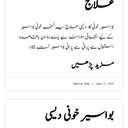
علاج
بواسیر خونی کا، دیسی علاج یہ نسخہ خونی بواسیر
کے لیے انتہائی سودمند ہے پندرہ دن باقاعدہ
استعمال سے پرانی سے پرانی بواسیر نست نابود
مزید پڑھیں
Hakeem Irfan
June 12, 2019
بواسیر خونی دیسی