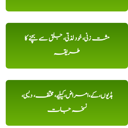
مشت زنی، خود لذتی، جلق سے بچنے کا
طریقہ
ہڈیوں،کے،امراض،کیلیے، مختلف، دیسی،
نسخہ جات