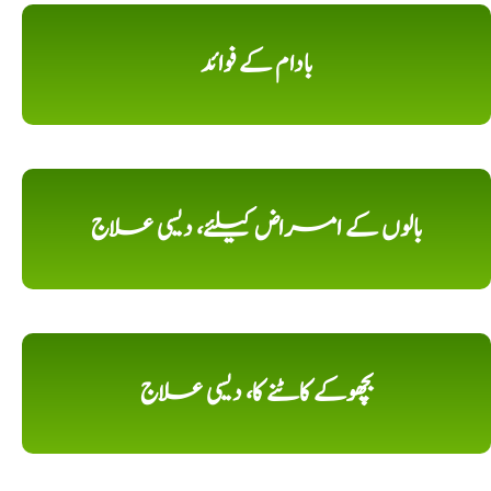
بادام کے فوائد
بالوں کے امراض کیلئے، دیسی علاج
بچھوکے کاٹنے کا، دیسی علاج