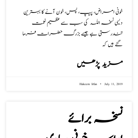
خونی امراض، پیپ، پس، خون آنے کا بہترین
دیسی نسخہ اللہ کی سب سے عظیم نعمت
تندرستی ہے جیسے بزرگ حضرات فرما
گئے ہیں کہ
مزید پڑھیں
Hakeem Irfan
July 11, 2019
نسخہ برائے