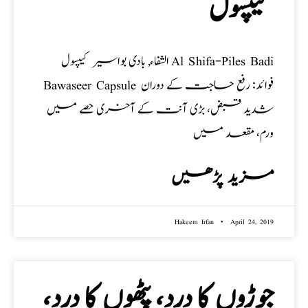
کیپسول
الشفاء, بادی بواسیر کیپسول Al Shifa-Piles Badi
Bawaseer Capsule فوائد: رفع حاجت کے دوران
شدید قبض، بڑی آنت کے آخری حصے میں
ورم، مقعد میں
مزید پڑھیں
Hakeem Irfan
April 24, 2019
جوڑوں کا درد، پٹھوں‌ کا درد،