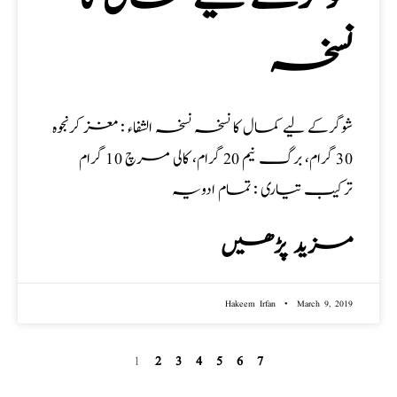
نسخہ
شوگرکے لیے کمال کا نسخہ نسخہ الشفاء : مغز کرنجوہ
30 گرام، برگ نیم 20 گرام، کالی مرچ 10 گرام
ترکیب تیاری : تمام ادویہ
مزید پڑھیں
Hakeem Irfan
March 9, 2019
1
2
3
4
5
6
7