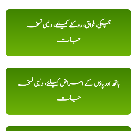
ہچکی، فواق، روکنے کیلئے، دیسی نسخہ
جات
ہاتھ اور پاؤں کے امراض کیلئے، دیسی نسخہ
جات