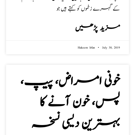
کے گہرے زخموں کو کہتے ہیں جو
مزید پڑھیں
Hakeem Irfan
July 30, 2019
خونی امراض، پیپ،
پس، خون آنے کا
بہترین دیسی نسخہ