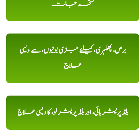
نسخہ جات
برص، پھلہری، کیلئے جڑی بوٹیوں، سے دیسی
علاج
بلڈ پریشر ہائی، اور بلڈ پریشر لو، کا دیسی علاج