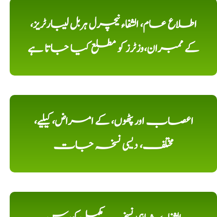
اطلاع عام، الشفاء نیچرل ہربل لیبارٹریز،
کے ممبران،وزٹرز کو مطلع کیا جاتا ہے
اعصاب اور پٹھوں، کے امراض، کیلیے،
مختلف، دیسی نسخہ جات