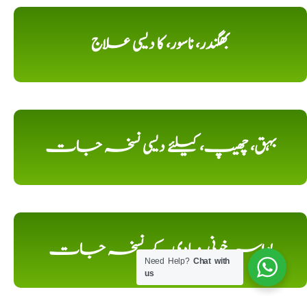
بھگندر، ناسور، کا دیسی علاج
بہق، چھیپ، کیلئے دیسی نسخہ جات
بواسیر خونی, و بادی کے, نسخہ جات
Need Help?
Chat with
us