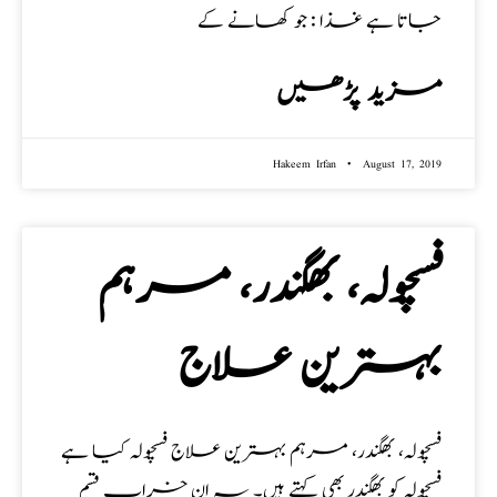
جاتا ہے غذا : جو کھانے کے
مزید پڑھیں
Hakeem Irfan
August 17, 2019
فسچولہ، بھگندر، مرہم
بہترین علاج
فسچولہ، بھگندر، مرہم بہترین علاج فسچولہ کیا ہے
فسچولہ کو بھگندر بھی کہتے ہیں۔ یہ ان خراب قسم