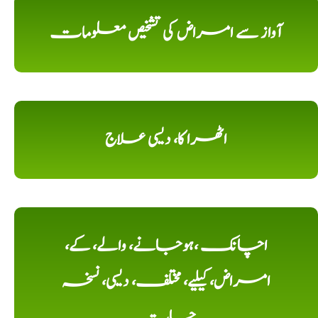
آواز سے امراض کی تشخیص معلومات
اٹھرا کا، دیسی علاج
اچانک ،ہوجانے، والے، کے،
امراض، کیلیے، مختلف، دیسی، نسخہ
جات