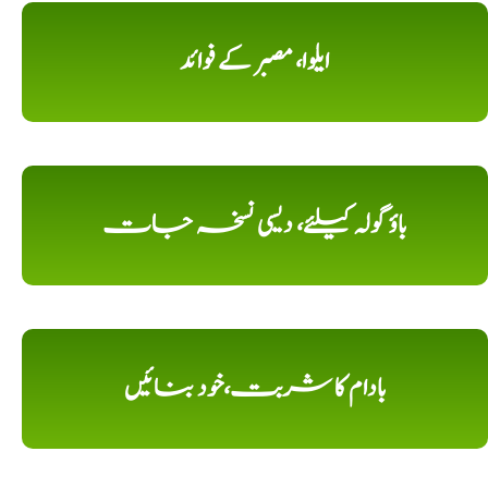
ایلوا، مصبر کے فوائد
باؤ گولہ کیلئے، دیسی نسخہ جات
بادام کا شربت،خود بنائیں