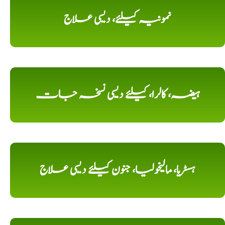
نمونیہ کیلئے، دیسی علاج
ہیضہ، کالرا، کیلئے دیسی نسخہ جات
ہسٹریا، مالیخولیا، جنون کیلئے دیسی علاج