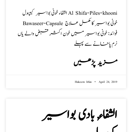
الشفاء خونی بواسیر کیپسول Al Shifa-Piles-khooni
Bawaseer-Capsule خونی بواسیر کا مکمل علاج
فوائد: خونی بواسیر میں خون اکثر قبض والے یاں
نرم پاخانے سے پہلے
مزید پڑھیں
Hakeem Irfan
April 24, 2019
الشفاء, بادی بواسیر