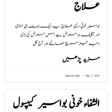
علاج
بواسیر خونی دیسی علاج یہ ایک بہت ہی موذی
اور تکلیف دہ مرض ہے اس مرض کی بڑی
وجہ تیز مرچ مصالحے اور آج کل
مزید پڑھیں
Hakeem Irfan
May 7, 2019
الشفاء خونی بواسیر کیپسول