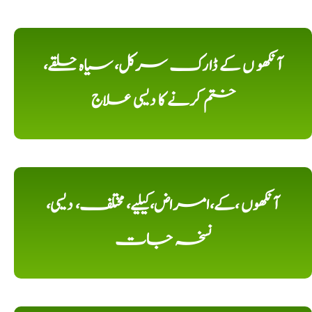
آنکھو ں کے ڈارک سرکل، سیاہ حلقے،
ختم کرنے کا دیسی علاج
آنکھوں ،کے،امراض،کیلیے، مختلف، دیسی،
نسخہ جات