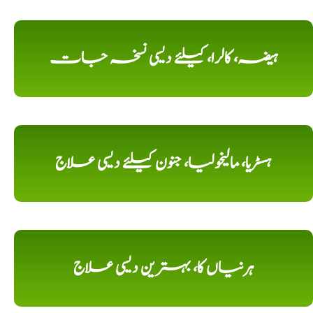
ہیضہ، کالرا، کیلئے دیسی نسخہ جات
ہسٹریا، مالیخولیا، جنون کیلئے دیسی علاج
ہرنیاں کا، بہترین دیسی علاج