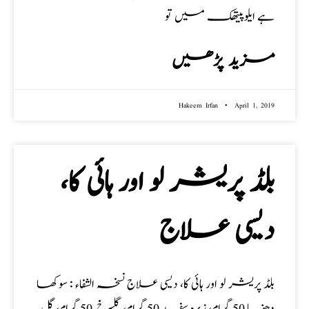
ہے ایلوپیتھک میں تو
مزید پڑھیں
Hakeem Irfan
April 1, 2019
بلڈ پرىشر لو اور ہائى کا،
دیسی علاج
بلڈ پرىشر لو اور ہائى کا، دیسی علاج نسخہ الشفاء : سوکھا
دھنیا 50 گرام، زىرہ سفىد 50 گرام، گلسرخ 50 گرام، گل