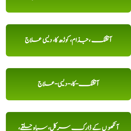
آتشک ،جذام، کوڑھ کا، دیسی علاج
آتشک-کا،-دیسی-علاج
آنکھو ں کے ڈارک سرکل، سیاہ حلقے،