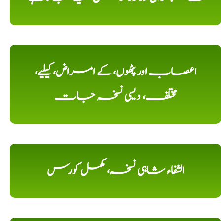
اعصاب اور پٹھوں، کے امراض، کیلیے،
مختلف، دیسی نسخہ جات
الشفاء شاہی نسخہ، مکمل کورس