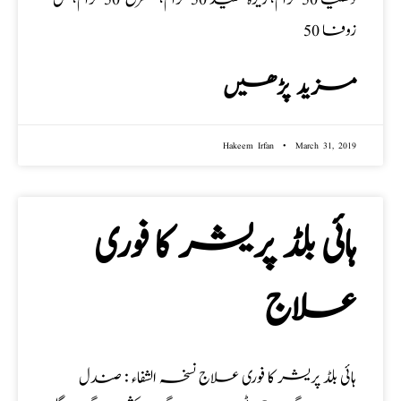
زوفا 50
مزید پڑھیں
Hakeem Irfan
March 31, 2019
ہائی بلڈ پریشر کا فوری
علاج
ہائی بلڈ پریشر کا فوری علاج نسخہ الشفاء : صندل