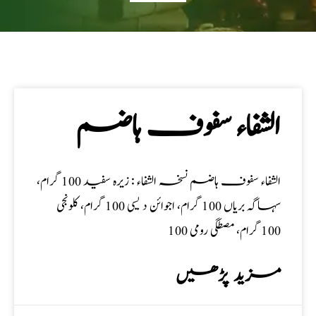
الشفاء سفوف ہاضم
الشفاء سفوف ہاضم نسخہ الشفاء : زیرہ سفید 100 گرام،
سہاگہ بریاں 100 گرام، اجوائن د یسی 100 گرام، کلونجی
100 گرام، مصطگی رومی 100
مزید پڑھیں