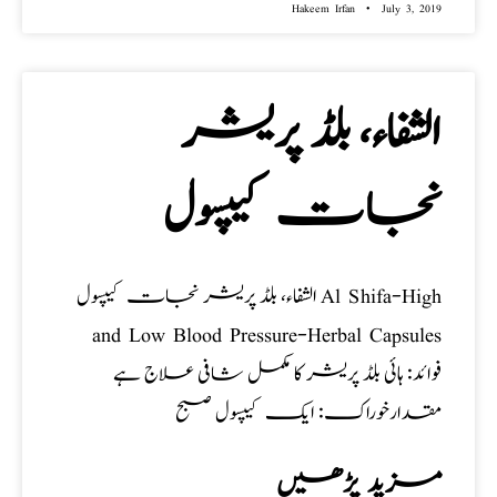
Hakeem Irfan
July 3, 2019
الشفاء، بلڈ پریشر
نجات کیپسول
الشفاء، بلڈ پریشر نجات کیپسول Al Shifa-High
and Low Blood Pressure-Herbal Capsules
فوائد: ہائی بلڈ پریشر کا مکمل شافی علاج ہے
مقدارخوراک: ایک کیپسول صبح
مزید پڑھیں