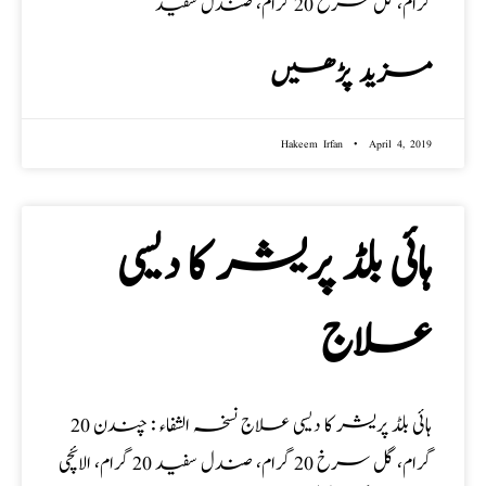
گرام، گل سرخ 20 گرام، صندل سفید
مزید پڑھیں
Hakeem Irfan
April 4, 2019
ہائی بلڈ پریشر کا دیسی
علاج
ہائی بلڈ پریشر کا دیسی علاج نسخہ الشفاء : چندن 20
گرام، گل سرخ 20 گرام، صندل سفید 20 گرام، الائچی