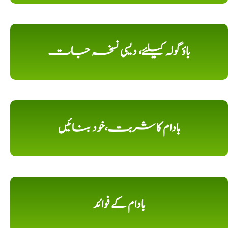
باؤ گولہ کیلئے، دیسی نسخہ جات
بادام کا شربت،خود بنائیں
بادام کے فوائد