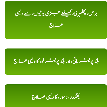
برص، پھلہری، کیلئے جڑی بوٹیوں، سے دیسی
علاج
بلڈ پریشر ہائی، اور بلڈ پریشر لو، کا دیسی علاج
بھگندر، ناسور، کا دیسی علاج