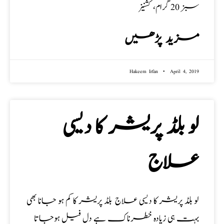
سبز 20 گرام، کشنیز
مزید پڑھیں
Hakeem Irfan
April 4, 2019
لو بلڈ پریشر کا دیسی
علاج
لو بلڈ پریشر کا دیسی علاج بلڈ پریشر کا کم ہو جانا بھی
بہت ہی زیادہ خطرناک ہے دل فیل ہوجاتا