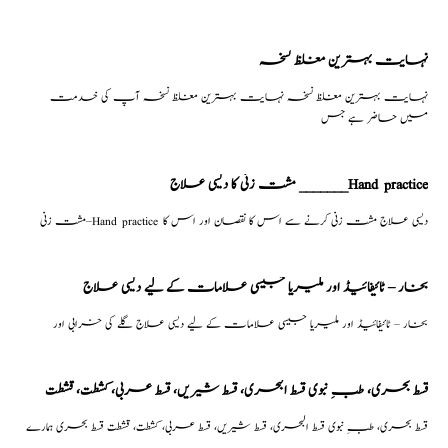
نہایت بہترین مغلظ نسخہ
نہایت بہترین مغلظ نسخہ نہایت بہترین مغلظ نسخہ آپ کی خدمت
میں حاضر ہے جس
مشت زنی کا دیسی علاج _______Hand practice
مشت زنی–Hand practice دیسی علاج مشت زنی کرنے سے اس کا نقصان اور اس کا
بخار – ٹائیفائیڈ اور ملیریا جیسی علامات کے لیے دیسی علاج
بخار – ٹائیفائیڈ اور ملیریا جیسی علامات کے لیے دیسی علاج گلے کی خرابی اور
قسط بحری، طبِ نبوی قسط البحری، قسط شیریں، قسط عربی، كشطت، قشطت
قسط بحری، طبِ نبوی قسط البحری، قسط شیریں، قسط عربی، كشطت، قشطت قسط بحری ہمارے