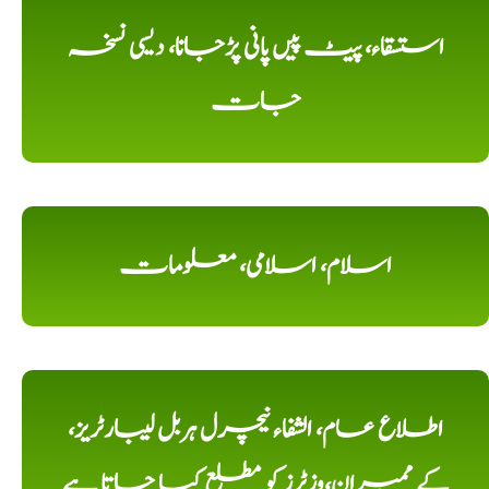
استسقاء، پیٹ پیں پانی پڑجانا، دیسی نسخہ
جات
اسلام، اسلامی، معلومات
اطلاع عام، الشفاء نیچرل ہربل لیبارٹریز،
کے ممبران،وزٹرز کو مطلع کیا جاتا ہے