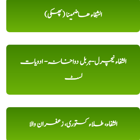
الشِفاء ھاضمینا (پھکی)
الشفاء نیچرل-ہربل دواخانہ- ادویات
لسٹ
الشفاء، طلاء کستوری، زعفران والا