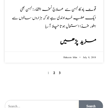
قوت باہ کا،لہسن سے علاج نسخہ الشفاء : لہسن بھی
ایک عطیہ خداوندی ہے جوکہ ہزاروں سالوں سے
بطور غذا استعمال ہوتا چلا آ رہا
مزید پڑھیں
Hakeem Irfan
July 8, 2018
1
2
3
Search