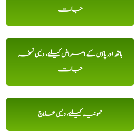
جات
ہاتھ اور پاؤں کے امراض کیلئے، دیسی نسخہ
جات
نمونیہ کیلئے، دیسی علاج