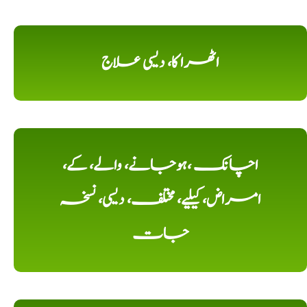
اٹھرا کا، دیسی علاج
اچانک ،ہوجانے، والے، کے،
امراض، کیلیے، مختلف، دیسی، نسخہ
جات