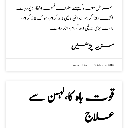
امراض معدہ کیلئے سفوف نسخہ الشفاء : پودینہ
خشک 20 گرام، اجوائن دیسی 20 گرام، سونف 20 گرام،
دانہ بڑی الائچی 20 گرام، انار دانہ
مزید پڑھیں
Hakeem Irfan
October 6, 2018
قوت باہ کا،لہسن سے
علاج