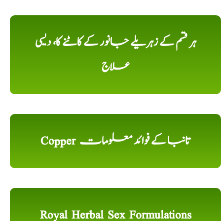
ہر قسم کے زہریلے جانور کے کاٹنے کا، دیسی
علاج
Copper تانبا کے فوائد معلومات
Royal Herbal Sex Formulations