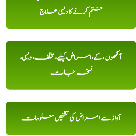
ختم کرنے کا دیسی علاج
آنکھوں ،کے،امراض،کیلیے، مختلف، دیسی،
نسخہ جات
آواز سے امراض کی تشخیص معلومات