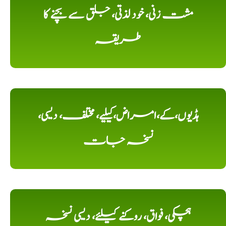
مشت زنی، خود لذتی، جلق سے بچنے کا
طریقہ
ہڈیوں،کے،امراض،کیلیے، مختلف، دیسی،
نسخہ جات
ہچکی، فواق، روکنے کیلئے، دیسی نسخہ