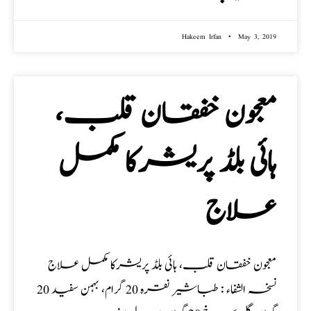
Hakeem Irfan
May 3, 2019
معجون خفقان قلب،
ہائی بلڈ پریشرکا مکمل
علاج
معجون خفقان قلب، ہائی بلڈ پریشرکا مکمل علاج
نسخہ الشفاء : طباشیر نقرہ 20 گرام، بہمن سفید 20