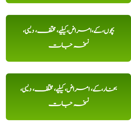
بچوں،کے،امراض،کیلیے، مختلف، دیسی،
نسخہ جات
بخار،کے، امراض، کیلیے، مختلف، دیسی،
نسخہ جات