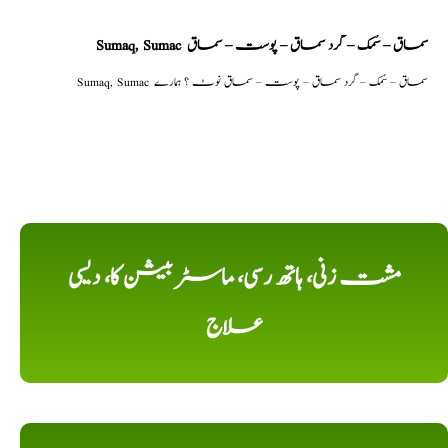
Sumaq, Sumac سماق – سُمک – گرد سماق – پوست – سماق
Sumaq, Sumac سماق – سُمک – گرد سماق – پوست – سماق نوٹ ؟ ہمارے
مشت زنی، ہاتھ رسی، ماسٹر بیشن کا، دیسی
علاج