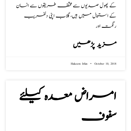
کے پھول صدیوں سے مختلف طریقوں سے انسان
کے استعمال میں ہیں، گلاب اپنی دلفریب
رنگت اور
مزید پڑھیں
Hakeem Irfan
October 10, 2018
امراض معدہ کیلئے
سفوف