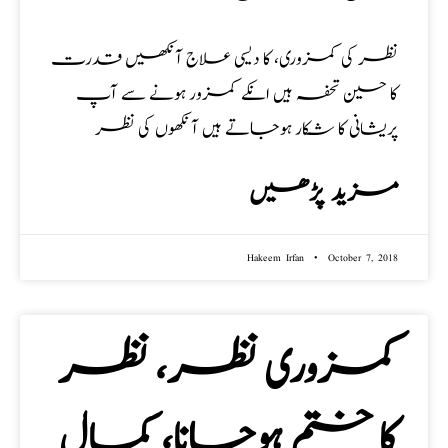
نظر کی کمزوری، کا دیسی علاج آنکھیں قدرت
کا حسین تحفہ ہیں انکے کمزور ہونے سے آپ
پریشانی کا شکار ہوجاتے ہیں آنکھوں کی نظر
مزید پڑھیں
Hakeem Irfan
October 7, 2018
کمزوری نظر، نظر
کا ختم ہوجانا، کمال