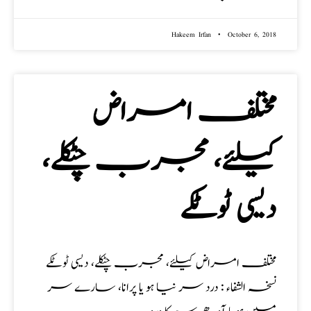
Hakeem Irfan
October 6, 2018
مختلف امراض
کیلئے، مجرب چٹکلے،
دیسی ٹوٹکے
مختلف امراض کیلئے، مجرب چٹکلے، دیسی ٹوٹکے
نسخہ الشفاء : درد سر نیا ہو یا پرانا، سارے سر