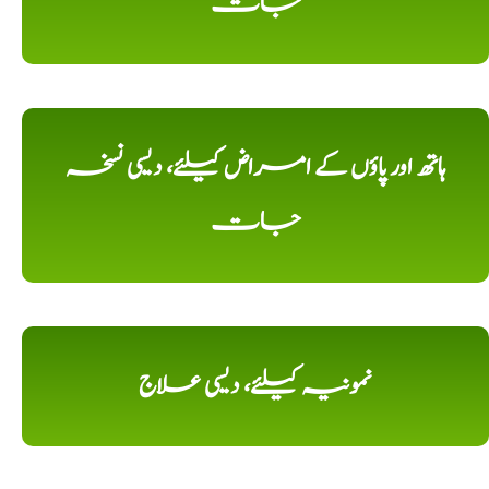
جات
ہاتھ اور پاؤں کے امراض کیلئے، دیسی نسخہ
جات
نمونیہ کیلئے، دیسی علاج