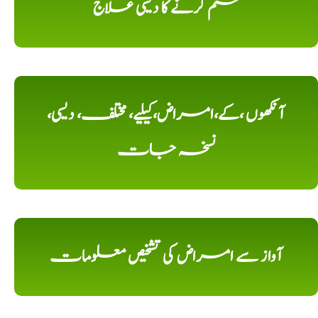
ختم کرنے کا دیسی علاج
آنکھوں ،کے،امراض،کیلیے، مختلف، دیسی،
نسخہ جات
آواز سے امراض کی تشخیص معلومات