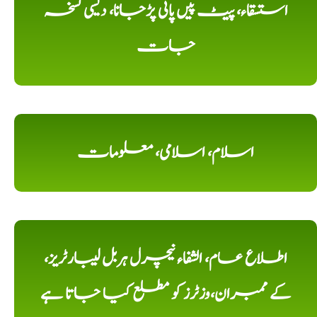
استسقاء، پیٹ پیں پانی پڑجانا، دیسی نسخہ
جات
اسلام، اسلامی، معلومات
اطلاع عام، الشفاء نیچرل ہربل لیبارٹریز،
کے ممبران،وزٹرز کو مطلع کیا جاتا ہے