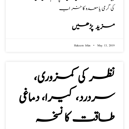
کی گرمی یا معدہ کا خر اب
مزید پڑھیں
Hakeem Irfan
May 13, 2019
نظر کی کمزوری،
سردرد، کیرا، دماغی
طاقت کا نسخہ