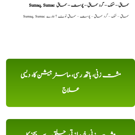
Sumaq, Sumac سماق – سُمک – گرد سماق – پوست – سماق
Sumaq, Sumac سماق – سُمک – گرد سماق – پوست – سماق نوٹ ؟ ہمارے
مشت زنی، ہاتھ رسی، ماسٹر بیشن کا، دیسی
علاج