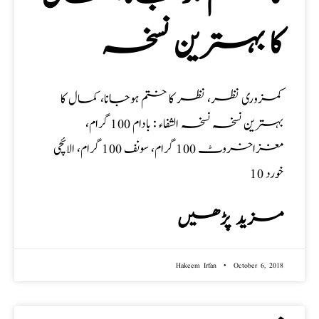
کا بہترین نسخہ
کمزوری نظر، نظر کا ختم ہوجانا، کمال کا
بہترین نسخہ نسخہ الشفاء : بادام 100 گرام،
مغزاخروٹ 100 گرام، سونف 100 گرام، الائچی
خورد 10
مزید پڑھیں
Hakeem Irfan
October 6, 2018