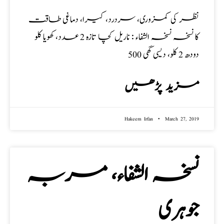
نظر کی کمزوری، سردرد، کیرا، دماغی طاقت
کا نسخہ نسخہ الشفاء : ناریل کچا تازہ 2 عدد، کھویا کلو
دودھ 2 کلو، دیسی گھی 500
مزید پڑھیں
Hakeem Irfan
March 27, 2019
نسخہ الشفاء، مربہ
جوہری