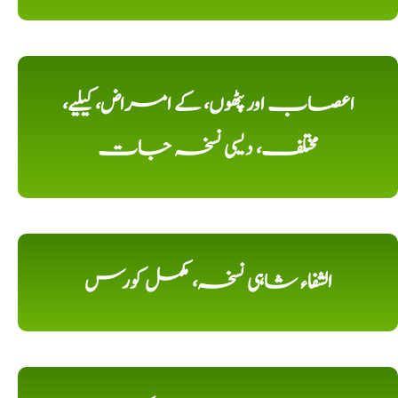
اعصاب اور پٹھوں، کے امراض، کیلیے،
مختلف، دیسی نسخہ جات
الشفاء شاہی نسخہ، مکمل کورس