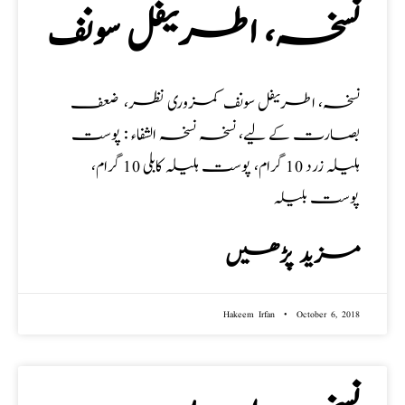
نسخہ، اطریفل سونف
نسخہ، اطریفل سونف کمزوری نظر، ضعف
بصارت کے لیے، نسخہ نسخہ الشفاء : پوست
ہلیلہ زرد 10 گرام، پوست ہلیلہ کابلی 10 گرام،
پوست بلیلہ
مزید پڑھیں
Hakeem Irfan
October 6, 2018