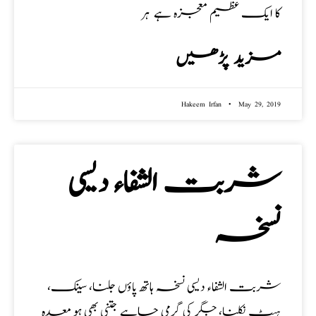
کا ایک عظیم معجزہ ہے ہر
مزید پڑھیں
Hakeem Irfan
May 29, 2019
شربت الشفاء دیسی
نسخہ
شربت الشفاء دیسی نسخہ ہاتھ پاؤں جلنا، سینک،
ہیٹ نکلنا، جگر کی گرمی چاہے جتنی بھی ہو معدہ