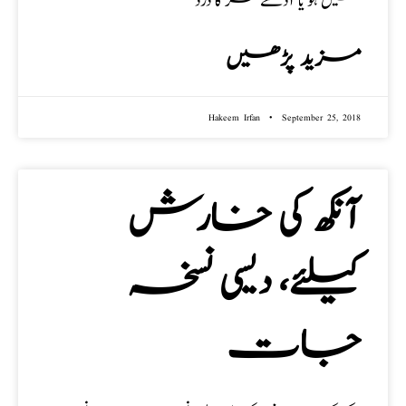
میں ہو یا آدھے سر کا درد
مزید پڑھیں
Hakeem Irfan
September 25, 2018
آنکھ کی خارش
کیلئے، دیسی نسخہ
جات