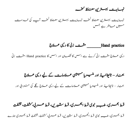
نہایت بہترین مغلظ نسخہ
نہایت بہترین مغلظ نسخہ نہایت بہترین مغلظ نسخہ آپ کی خدمت
میں حاضر ہے جس
مشت زنی کا دیسی علاج _______Hand practice
مشت زنی–Hand practice دیسی علاج مشت زنی کرنے سے اس کا نقصان اور اس کا
بخار – ٹائیفائیڈ اور ملیریا جیسی علامات کے لیے دیسی علاج
بخار – ٹائیفائیڈ اور ملیریا جیسی علامات کے لیے دیسی علاج گلے کی خرابی اور
قسط بحری، طبِ نبوی قسط البحری، قسط شیریں، قسط عربی، كشطت، قشطت
قسط بحری، طبِ نبوی قسط البحری، قسط شیریں، قسط عربی، كشطت، قشطت قسط بحری ہمارے