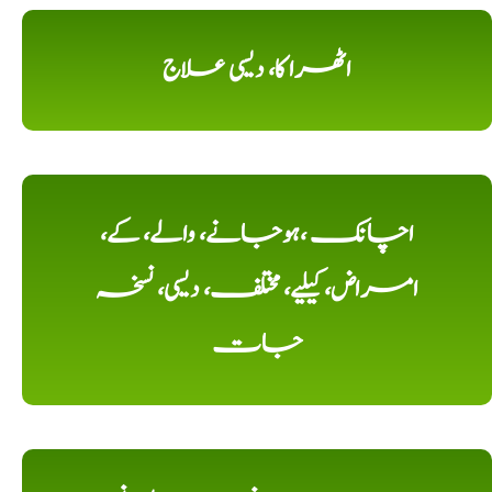
اٹھرا کا، دیسی علاج
اچانک ،ہوجانے، والے، کے،
امراض، کیلیے، مختلف، دیسی، نسخہ
جات