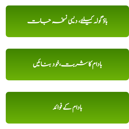
باؤ گولہ کیلئے، دیسی نسخہ جات
بادام کا شربت،خود بنائیں
بادام کے فوائد