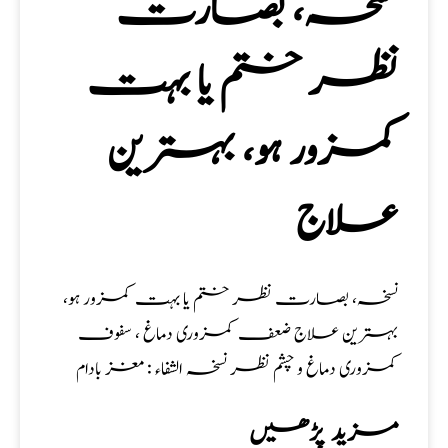
نسخہ، بصارت
نظر ختم یا بہت
کمزور ہو، بہترین
علاج
نسخہ، بصارت نظر ختم یا بہت کمزور ہو،
بہترین علاج ضعف کمزوری دماغ ، سفوف
کمزوری دماغ و چشم نظر نسخہ الشفاء : مغز بادام
مزید پڑھیں