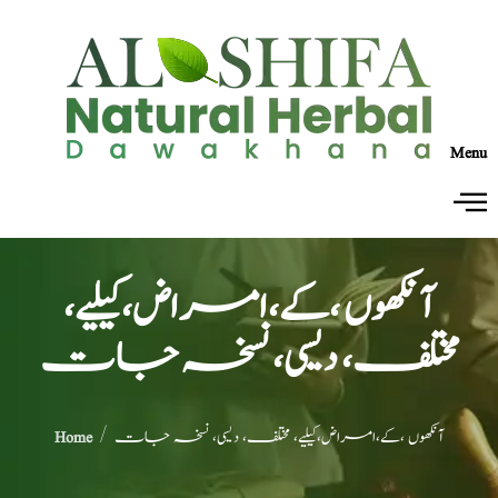
Menu
آنکھوں ،کے،امراض،کیلیے،
مختلف، دیسی، نسخہ جات
/ آنکھوں ،کے،امراض،کیلیے، مختلف، دیسی، نسخہ جات
Home