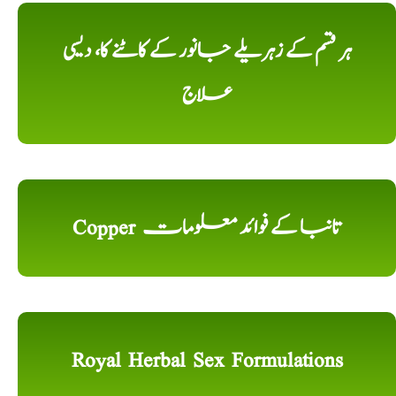
ہر قسم کے زہریلے جانور کے کاٹنے کا، دیسی
علاج
Copper تانبا کے فوائد معلومات
Royal Herbal Sex Formulations