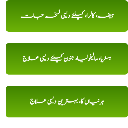
ہیضہ، کالرا، کیلئے دیسی نسخہ جات
ہسٹریا، مالیخولیا، جنون کیلئے دیسی علاج
ہرنیاں کا، بہترین دیسی علاج