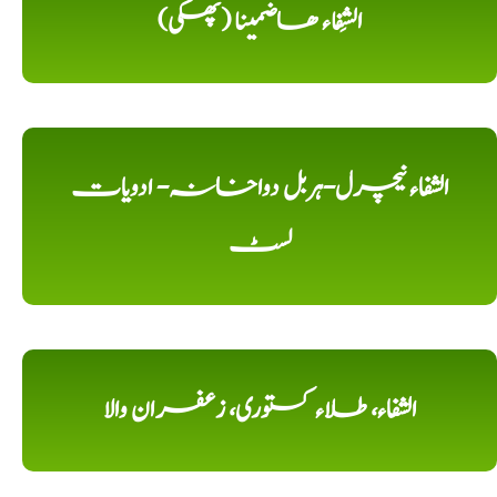
الشِفاء ھاضمینا (پھکی)
الشفاء نیچرل-ہربل دواخانہ- ادویات
لسٹ
الشفاء، طلاء کستوری، زعفران والا