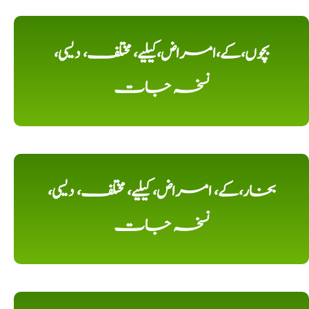
بچوں،کے،امراض،کیلیے، مختلف، دیسی،
نسخہ جات
بخار،کے، امراض، کیلیے، مختلف، دیسی،
نسخہ جات