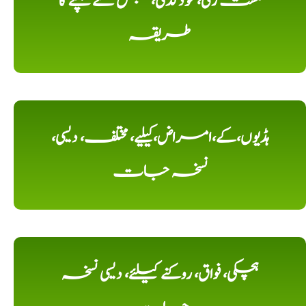
مشت زنی، خود لذتی، جلق سے بچنے کا
طریقہ
ہڈیوں،کے،امراض،کیلیے، مختلف، دیسی،
نسخہ جات
ہچکی، فواق، روکنے کیلئے، دیسی نسخہ