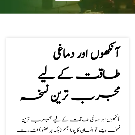
آنکھوں اور دماغی
طاقت کے لیے
مجرب ترین نسخہ
آنکھوں اور دماغی طاقت کے لیے مجرب ترین
نسخہ ویسے تو انسان کا پورا جسم (بلکہ ہر عضو) قدرت