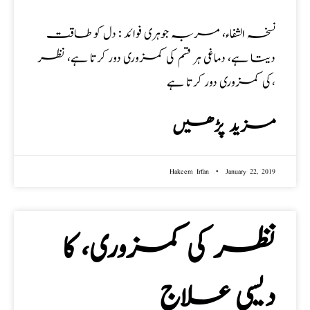
نسخہ الشفاء، مربہ جوہری فوائد : دل کو طاقت
دیتا ہے، دماغی ہر قسم کی کمزوری دور کرتا ہے، نظر
کی کمزوری دور کرتا ہے،
مزید پڑھیں
Hakeem Irfan
January 22, 2019
نظر کی کمزوری، کا
دیسی علاج