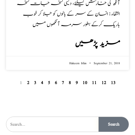
آنکھ کی خارش کیلئے، دیسی نسخہ جات نسخہ
الشفاء : انسان کے سر کے بالوں کو جلا کر خوب
باریک کرکے بطور سرمہ آنکھوں میں
مزید پڑھیں
Hakeem Irfan
September 21, 2018
1
2
3
4
5
6
7
8
9
10
11
12
13
Search