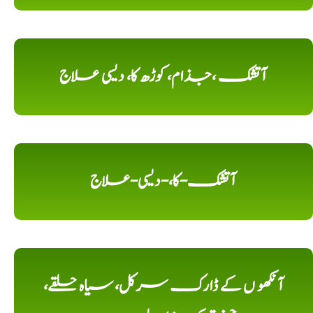
آتشک ،جذام، کوڑھ کا، دیسی علاج
آتشک-کا،-دیسی-علاج
آنکھو ں کے ڈارک سرکل، سیاہ حلقے،