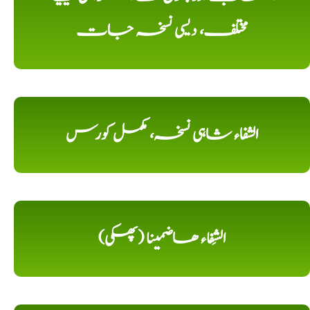
مختلف، دیسی نسخہ جات
الشفاء شاہی نسخہ، مکمل کورس
الشِفاء ھاضمینا (پھکی)