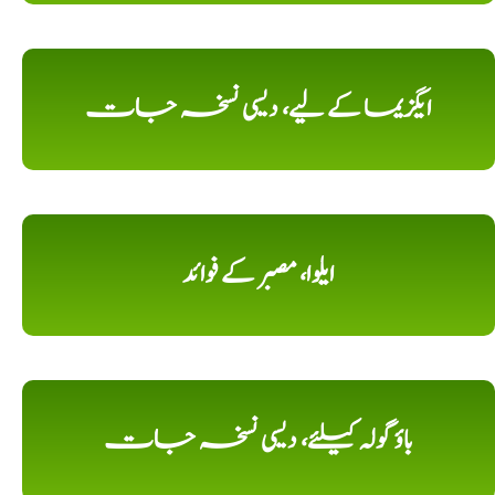
ایگزیما کے لیے، دیسی نسخہ جات
ایلوا، مصبر کے فوائد
باؤ گولہ کیلئے، دیسی نسخہ جات