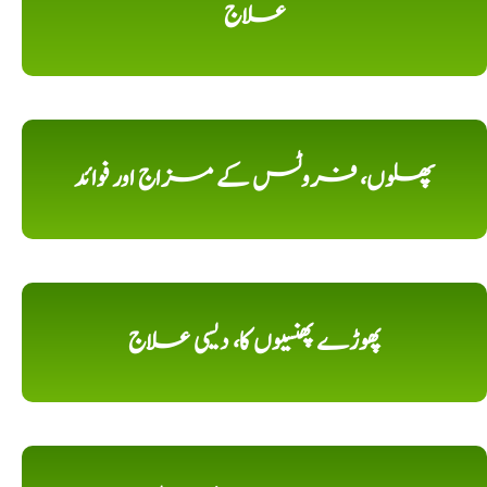
علاج
پھلوں، فروٹس کے مزاج اور فوائد
پھوڑے پھنسیوں کا، دیسی علاج