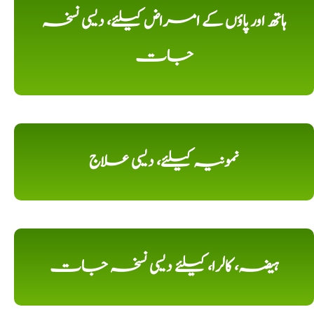
ہاتھ اور پاؤں کے امراض کیلئے، دیسی نسخہ
جات
نمونیہ کیلئے، دیسی علاج
ہیضہ، کالرا، کیلئے دیسی نسخہ جات