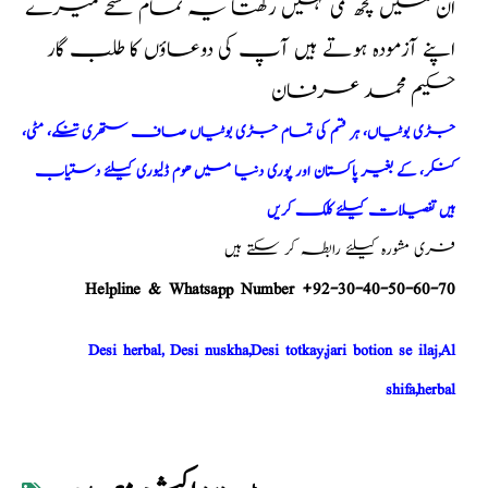
ان میں کچھ کمی نہیں رکھتا یہ تمام نسخے میرے
اپنے آزمودہ ہوتے ہیں آپ کی دوعاؤں کا طلب گار
حکیم محمد عرفان
جڑی بوٹیاں، ہر قسم کی تمام جڑی بوٹیاں صاف ستھری تنکے، مٹی،
کنکر، کے بغیر پاکستان اور پوری دنیا میں ھوم ڈلیوری کیلئے دستیاب
ہیں تفصیلات کیلئے کلک کریں
فری مشورہ کیلئے رابطہ کر سکتے ہیں
Helpline & Whatsapp Number +92-30-40-50-60-70
Desi herbal, Desi nuskha,Desi totkay,jari botion se ilaj,Al
shifa,herbal