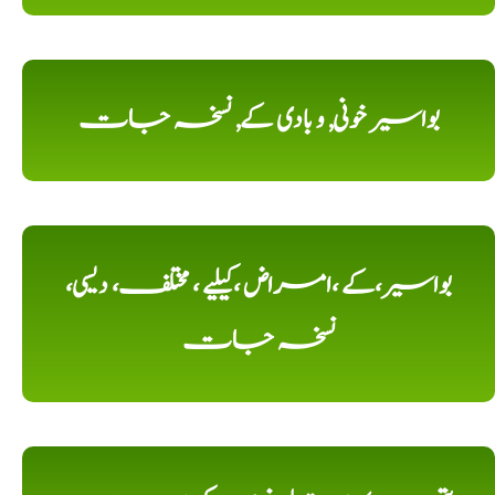
بواسیر خونی, و بادی کے, نسخہ جات
بواسیر،کے ،امراض ،کیلیے ، مختلف، دیسی،
نسخہ جات