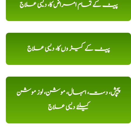
پیٹ کے تمام امراض کا، دیسی علاج
پیٹ کے کیڑ وں کا، دیسی علاج
پیچش، دست، اسہال، موشن، لوز موشن
کیلئے دیسی علاج