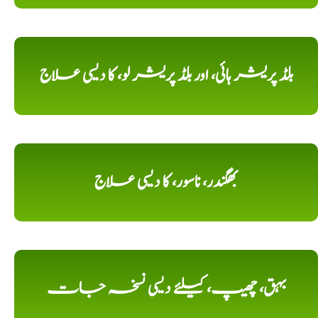
بلڈ پریشر ہائی، اور بلڈ پریشر لو، کا دیسی علاج
بھگندر، ناسور، کا دیسی علاج
بہق، چھیپ، کیلئے دیسی نسخہ جات