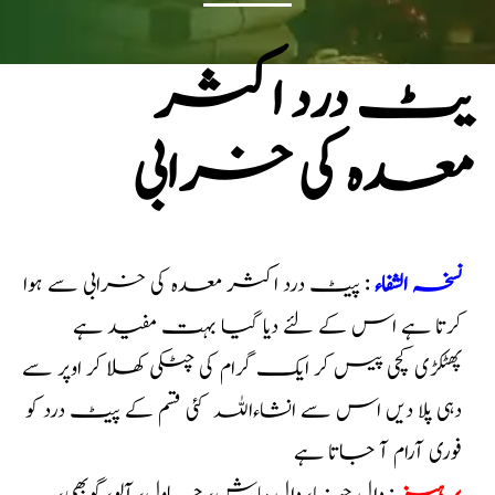
یٹ درد اکثر
معدہ کی خرابی
نسخہ الشفاء
: پیٹ درد اکثر معدہ کی خرابی سے ہوا
کرتا ہے اس کے لئے دیا گیا بہت مفید ہے
پھٹکڑی کچی پیس کر ایک گرام کی چٹکی کھلا کر اوپر سے
دہی پلا دیں اس سے انشاءاللہ کئی قسم کے پیٹ درد کو
فوری آرام آ جاتا ہے