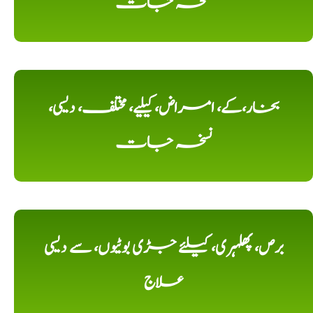
نسخہ جات
بخار،کے، امراض، کیلیے، مختلف، دیسی،
نسخہ جات
برص، پھلہری، کیلئے جڑی بوٹیوں، سے دیسی
علاج