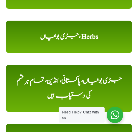
جڑی بوٹیاں، Herbs
جڑی بوٹیاں، پاکستانی، انڈین، تمام ہر قسم
کی دستیاب ہیں
Need Help?
Chat with
us