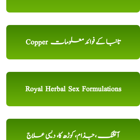
Copper تانبا کے فوائد معلومات
Royal Herbal Sex Formulations
آتشک ،جذام، کوڑھ کا، دیسی علاج