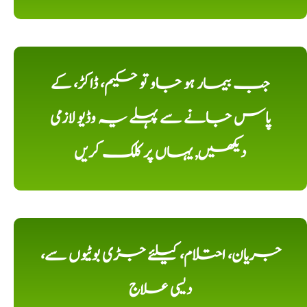
جب بیمار ہو جاو تو حکیم، ڈاکڑ، کے
پاس جانے سے پہلے یہ وڈیو لازمی
دیکھیں, یہاں پر کلک کریں
جریان، احتلام، کیلئے جڑی بوٹیوں سے،
دیسی علاج