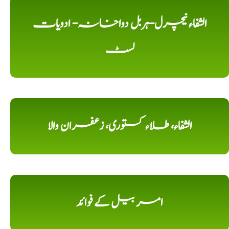
الشفاء نیچرل-ہربل دواخانہ- ادویات
لسٹ
الشفاء، طلاء کستوری، زعفران والا
امر بیل کے فوائد