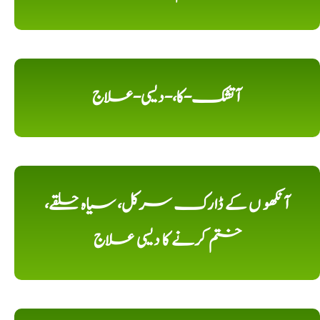
آتشک-کا،-دیسی-علاج
آنکھو ں کے ڈارک سرکل، سیاہ حلقے،
ختم کرنے کا دیسی علاج