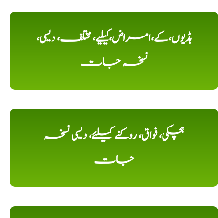
ہڈیوں،کے،امراض،کیلیے، مختلف، دیسی،
نسخہ جات
ہچکی، فواق، روکنے کیلئے، دیسی نسخہ
جات