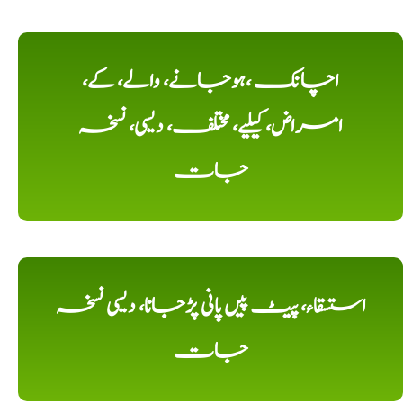
اچانک ،ہوجانے، والے، کے،
امراض، کیلیے، مختلف، دیسی، نسخہ
جات
استسقاء، پیٹ پیں پانی پڑجانا، دیسی نسخہ
جات