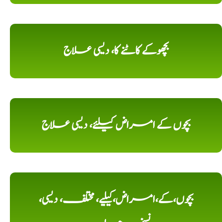
بچھوکے کاٹنے کا، دیسی علاج
بچوں کے امراض کیلئے، دیسی علاج
بچوں،کے،امراض،کیلیے، مختلف، دیسی،