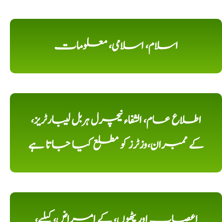
اسلام، اسلامی، معلومات
اطلاع عام، الشفاء نیچرل ہربل لیبارٹریز،
کے ممبران،وزٹرز کو مطلع کیا جاتا ہے
اعصاب اور پٹھوں، کے امراض، کیلیے،