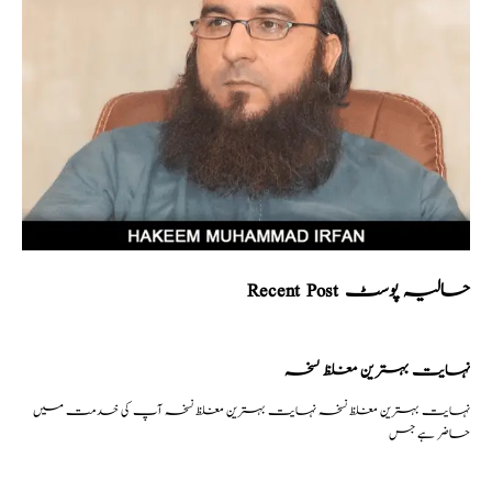
Recent Post حالیہ پوسٹ
نہایت بہترین مغلظ نسخہ
نہایت بہترین مغلظ نسخہ نہایت بہترین مغلظ نسخہ آپ کی خدمت میں
حاضر ہے جس