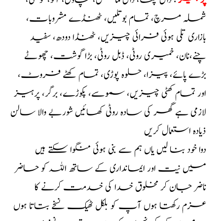
پر ہیز
: دال چنا، دال ماش، چاول، آلو، گوبھی،
شملہ مرچ، تمام بوتلیں، ٹھنڈے مشروبات،
بازاری تلی ہوئی فرائی چیزیں، ٹھنڈا دودھ، سفید
چنے،نان، خمیری روٹی، ڈبل روٹی، بڑا گوشت، چھوٹے
بڑے پائے، پیزا، حلوہ پوڑی، تمام کھٹے فروٹ،
اور تمام کھٹی چیزیں، سموسے، پکوڑے، برگر، پرہیز
لازمی ہے گھر کی سادہ روٹی کھائیں شوربے والا سالن
ذیادہ استعمال کریں
دوا خود بنا لیں یاں ہم سے بنی ہوئی منگوا سکتے ہیں
میں نیت اور ایمانداری کے ساتھ اللہ کو حاضر
ناضر جان کر مخلوق خدا کی خدمت کرنے کا
عزم رکھتا ہوں آپ کو بلکل ٹھیک نسخے بتاتا ہوں