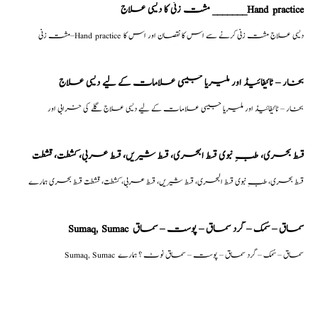
مشت زنی کا دیسی علاج _______Hand practice
مشت زنی–Hand practice دیسی علاج مشت زنی کرنے سے اس کا نقصان اور اس کا
بخار – ٹائیفائیڈ اور ملیریا جیسی علامات کے لیے دیسی علاج
بخار – ٹائیفائیڈ اور ملیریا جیسی علامات کے لیے دیسی علاج گلے کی خرابی اور
قسط بحری، طبِ نبوی قسط البحری، قسط شیریں، قسط عربی، كشطت، قشطت
قسط بحری، طبِ نبوی قسط البحری، قسط شیریں، قسط عربی، كشطت، قشطت قسط بحری ہمارے
Sumaq, Sumac سماق – سُمک – گرد سماق – پوست – سماق
Sumaq, Sumac سماق – سُمک – گرد سماق – پوست – سماق نوٹ ؟ ہمارے