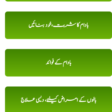
بادام کا شربت،خود بنائیں
بادام کے فوائد
بالوں کے امراض کیلئے، دیسی علاج