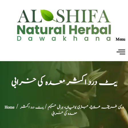
Menu
یٹ درد اکثر معدہ کی خرابی
دیسی طریقہ علاج، جڑی بوٹیاں، ہربل حکیم
/ یٹ درد اکثر
/
Home
معدہ کی خرابی