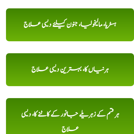
ہسٹریا، مالیخولیا، جنون کیلئے دیسی علاج
ہرنیاں کا، بہترین دیسی علاج
ہر قسم کے زہریلے جانور کے کاٹنے کا، دیسی
علاج