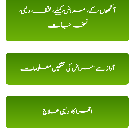
آنکھوں ،کے،امراض،کیلیے، مختلف، دیسی،
نسخہ جات
آواز سے امراض کی تشخیص معلومات
اٹھرا کا، دیسی علاج