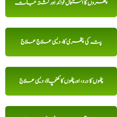
پتھروں کا استعمال فوائد اورکشتہ جات
پتہ کی پتھری کا، دیسی علاج علاج
پٹھوں کا درد، اورپٹھوں کا کھنچاؤ، دیسی علاج