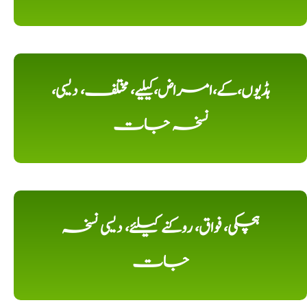
ہڈیوں،کے،امراض،کیلیے، مختلف، دیسی،
نسخہ جات
ہچکی، فواق، روکنے کیلئے، دیسی نسخہ
جات