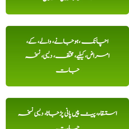
اچانک ،ہوجانے، والے، کے،
امراض، کیلیے، مختلف، دیسی، نسخہ
جات
استسقاء، پیٹ پیں پانی پڑجانا، دیسی نسخہ
جات