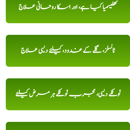
تھلیسمیا کیا ہے، اور اسکا روحانی علاج
ٹانسلز، گلے کے غدود، کیلئے دیسی علاج
ٹوٹکے دیسی، مجرب ٹوٹکے ہر مرض کیلئے