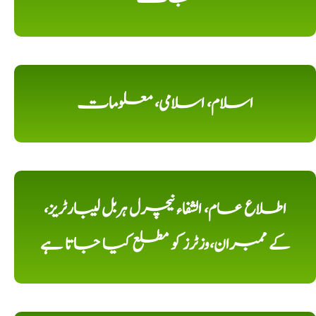
اسلام، اسلامی، معلومات
اطلاع عام، الشفاء نیچرل ہربل لیبارٹریز،
کے ممبران،وزٹرز کو مطلع کیا جاتا ہے