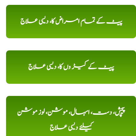
پیٹ کے تمام امراض کا، دیسی علاج
پیٹ کے کیڑ وں کا، دیسی علاج
پیچش، دست، اسہال، موشن، لوز موشن
کیلئے دیسی علاج