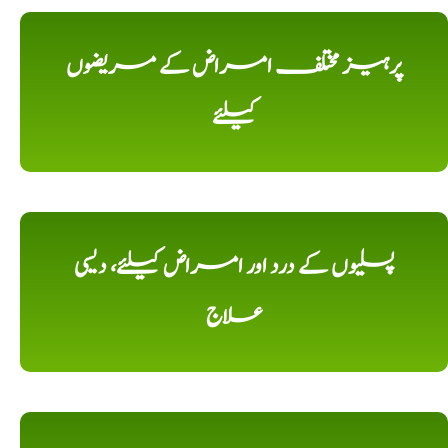
پرہیز مختلف امراض کے مریضوں
کیلئے
پسلیوں کے درد اور امراض کیلئے، دیسی
علاج