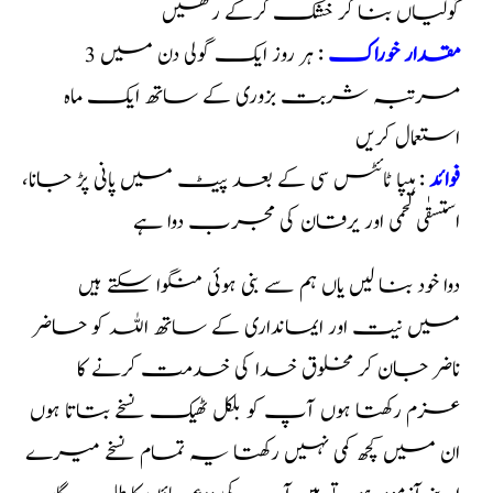
گولیاں بنا کر خشک کرکے رکھیں
مقدار خوراک
: ہر روز ایک گولی دن میں 3
مرتبہ شربت بزوری کے ساتھ ایک ماہ
استعمال کریں
فوائد
: ہیپا ٹائٹس سی کے بعد پیٹ میں پانی پڑ جانا،
استسقٰی لحمی اور یرقان کی مجرب دوا ہے
دوا خود بنا لیں یاں ہم سے بنی ہوئی منگوا سکتے ہیں
میں نیت اور ایمانداری کے ساتھ اللہ کو حاضر
ناضر جان کر مخلوق خدا کی خدمت کرنے کا
عزم رکھتا ہوں آپ کو بلکل ٹھیک نسخے بتاتا ہوں
ان میں کچھ کمی نہیں رکھتا یہ تمام نسخے میرے