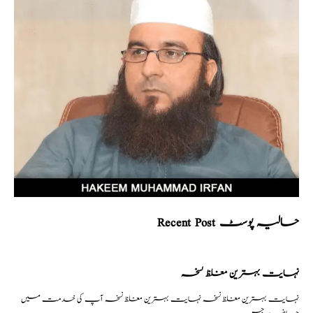
Recent Post حالیہ پوسٹ
نہایت بہترین مغلظ نسخہ
نہایت بہترین مغلظ نسخہ نہایت بہترین مغلظ نسخہ آپ کی خدمت میں