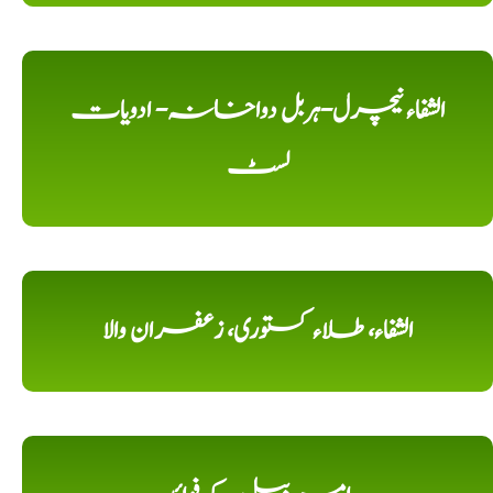
الشفاء نیچرل-ہربل دواخانہ- ادویات
لسٹ
الشفاء، طلاء کستوری، زعفران والا