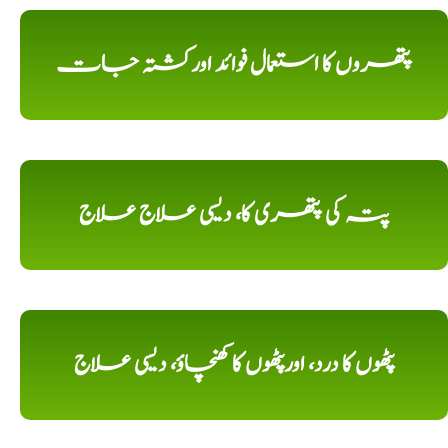
پتھروں کا استعمال فوائد اورکشتہ جات
پتہ کی پتھری کا، دیسی علاج علاج
پٹھوں کا درد، اورپٹھوں کا کھنچاؤ، دیسی علاج