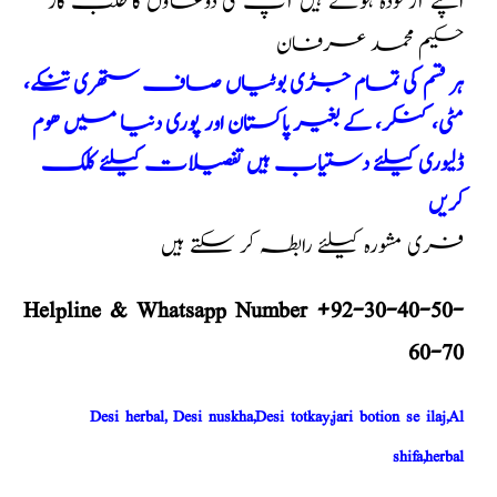
اپنے آزمودہ ہوتے ہیں آپ کی دوعاؤں کا طلب گار
حکیم محمد عرفان
ہر قسم کی تمام جڑی بوٹیاں صاف ستھری تنکے،
مٹی، کنکر، کے بغیر پاکستان اور پوری دنیا میں ھوم
ڈلیوری کیلئے دستیاب ہیں تفصیلات کیلئے کلک
کریں
فری مشورہ کیلئے رابطہ کر سکتے ہیں
Helpline & Whatsapp Number +92-30-40-50-
60-70
Desi herbal, Desi nuskha,Desi totkay,jari botion se ilaj,Al
shifa,herbal