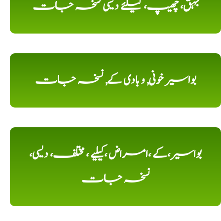
بہق، چھیپ، کیلئے دیسی نسخہ جات
بواسیر خونی, و بادی کے, نسخہ جات
بواسیر،کے ،امراض ،کیلیے ، مختلف، دیسی،
نسخہ جات