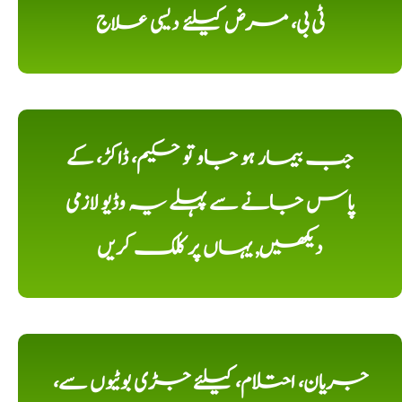
ٹی بی، مرض کیلئے دیسی علاج
جب بیمار ہو جاو تو حکیم، ڈاکڑ، کے
پاس جانے سے پہلے یہ وڈیو لازمی
دیکھیں, یہاں پر کلک کریں
جریان، احتلام، کیلئے جڑی بوٹیوں سے،