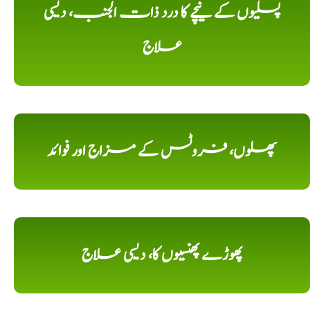
پسلیوں کے نیچے کا درد ذات الجنب، دیسی
علاج
پھلوں، فروٹس کے مزاج اور فوائد
پھوڑے پھنسیوں کا، دیسی علاج