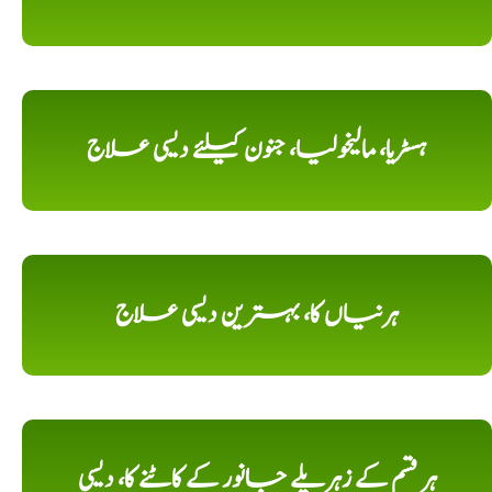
ہسٹریا، مالیخولیا، جنون کیلئے دیسی علاج
ہرنیاں کا، بہترین دیسی علاج
ہر قسم کے زہریلے جانور کے کاٹنے کا، دیسی