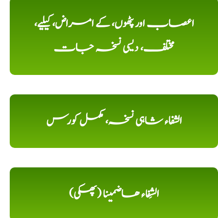
اعصاب اور پٹھوں، کے امراض، کیلیے،
مختلف، دیسی نسخہ جات
الشفاء شاہی نسخہ، مکمل کورس
الشِفاء ھاضمینا (پھکی)