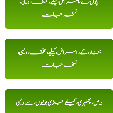
بچوں،کے،امراض،کیلیے، مختلف، دیسی،
نسخہ جات
بخار،کے، امراض، کیلیے، مختلف، دیسی،
نسخہ جات
برص، پھلہری، کیلئے جڑی بوٹیوں، سے دیسی