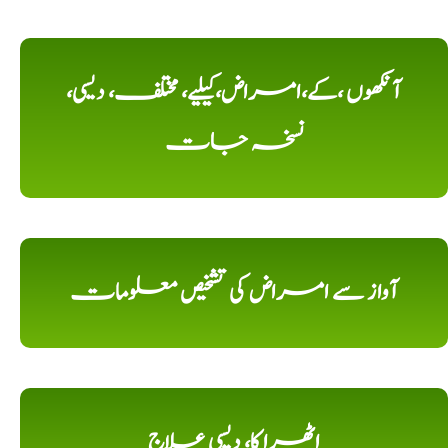
آنکھوں ،کے،امراض،کیلیے، مختلف، دیسی،
نسخہ جات
آواز سے امراض کی تشخیص معلومات
اٹھرا کا، دیسی علاج