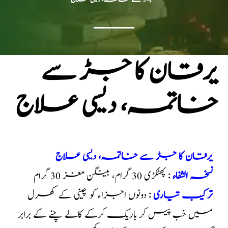
یرقان کا جڑ سے
خاتمہ، دیسی علاج
یرقان کا جڑ سے خاتمہ، دیسی علاج
نسخہ الشفاء
: پھٹکڑی 30 گرام، بینگن مغز 30 گرام
ترکیب تیاری
: دونوں اجزاء کو چینی کے کھرل
میں خب پیس کر باریک کرکے کالے چنے کے برابر