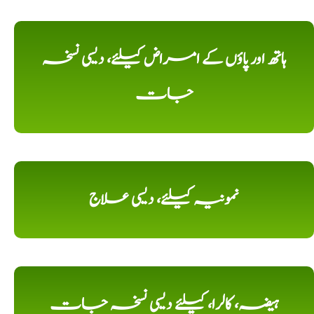
ہاتھ اور پاؤں کے امراض کیلئے، دیسی نسخہ
جات
نمونیہ کیلئے، دیسی علاج
ہیضہ، کالرا، کیلئے دیسی نسخہ جات