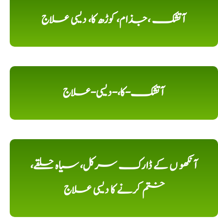
آتشک ،جذام، کوڑھ کا، دیسی علاج
آتشک-کا،-دیسی-علاج
آنکھو ں کے ڈارک سرکل، سیاہ حلقے،
ختم کرنے کا دیسی علاج