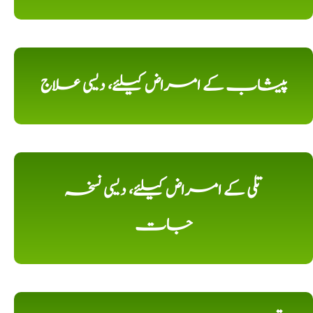
پیشاب کے امراض کیلئے، دیسی علاج
تلی کے امراض کیلئے، دیسی نسخہ
جات