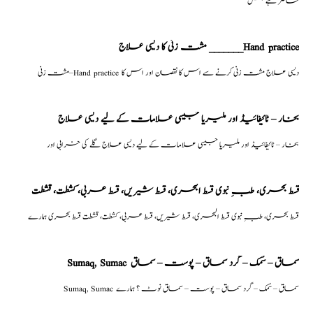
حاضر ہے جس
مشت زنی کا دیسی علاج _______Hand practice
مشت زنی–Hand practice دیسی علاج مشت زنی کرنے سے اس کا نقصان اور اس کا
بخار – ٹائیفائیڈ اور ملیریا جیسی علامات کے لیے دیسی علاج
بخار – ٹائیفائیڈ اور ملیریا جیسی علامات کے لیے دیسی علاج گلے کی خرابی اور
قسط بحری، طبِ نبوی قسط البحری، قسط شیریں، قسط عربی، كشطت، قشطت
قسط بحری، طبِ نبوی قسط البحری، قسط شیریں، قسط عربی، كشطت، قشطت قسط بحری ہمارے
Sumaq, Sumac سماق – سُمک – گرد سماق – پوست – سماق
Sumaq, Sumac سماق – سُمک – گرد سماق – پوست – سماق نوٹ ؟ ہمارے