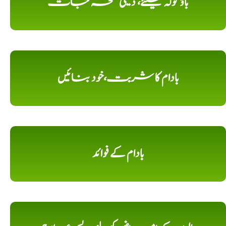
باؤ گولہ کیلئے، دیسی نسخہ جات
بادام کا شربت،خود بنائیں
بادام کے فوائد