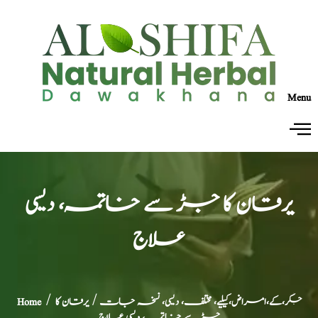
Menu
یرقان کا جڑ سے خاتمہ، دیسی
علاج
جگر،کے،امراض،کیلیے، مختلف، دیسی، نسخہ جات
/ یرقان کا
/
Home
جڑ سے خاتمہ، دیسی علاج