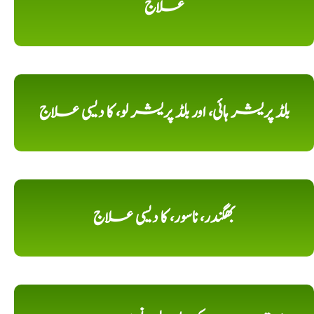
علاج
بلڈ پریشر ہائی، اور بلڈ پریشر لو، کا دیسی علاج
بھگندر، ناسور، کا دیسی علاج