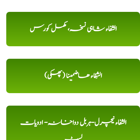
الشفاء شاہی نسخہ، مکمل کورس
الشِفاء ھاضمینا (پھکی)
الشفاء نیچرل-ہربل دواخانہ- ادویات
لسٹ