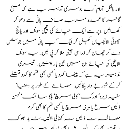
اور بالکل آرام کرے دوسری تدبیر یہ ہے کہ صبح
گاجر کا عمدہ مربہ صاف پانی سے دھو کر
کھالیں اوپر سے ایک چائے کی چمچی سونف اور پانچ
چھوٹی الائچیاں کچل کر ایک کپ پانی میں جوش
دے کر چھان کر ذرا سی چینی ملا کر پی لیں۔ یہ سونف
الائچی کی چائے دن میں تین بار پئیں۔ تیسری
تدبیر یہ ہے کہ پیٹھا کدو یا کسی بھی قسم کا کدو قتلے
کرکے شوربے دار پکائیں۔ مصالحے کے طور پر دھنیا‘
سفید زیرہ‘ ادرک‘ کالی مرچ‘ ہلکا سا نمک‘ لہسن
ڈالیں سرخ یا ہری مرچ یا کسی قسم کا بھی گرم
مصالحہ نہ ڈالیں نہ کھٹائی ڈالیں۔شدید بھوک