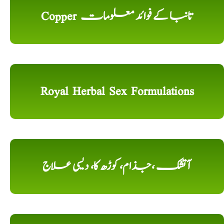
Copper تانبا کے فوائد معلومات
Royal Herbal Sex Formulations
آتشک ،جذام، کوڑھ کا، دیسی علاج