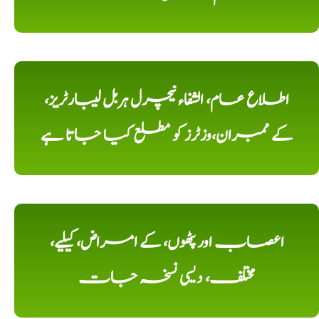
اطلاع عام، الشفاء نیچرل ہربل لیبارٹریز،
کے ممبران،وزٹرز کو مطلع کیا جاتا ہے
اعصاب اور پٹھوں، کے امراض، کیلیے،
مختلف، دیسی نسخہ جات