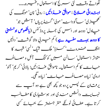
لگواتے وقت نئی سرنج کا استعمال وغیرہ۔۔۔
ابتدائی علاج
:
موافق غذائیں
: روٹی‘ نان‘ مونگ کی
کھچڑی‘ ساگودانہ‘ مولی‘ گنڈیریاں‘ آش جو‘
چاول‘ دودھ اور اس کی جملہ پروڈکٹس (
بالخصوص اونٹنی
کا دودھ بہت مفید ہے
) کم چربی والا گوشت‘ دالیں
خشک فروٹ‘ کسٹرڈ‘ ملک شیک‘ لسی‘ شہد کا
متواتر استعمال‘ سالن میں کوکنگ آئل و مصالحہ
جات کا کم استعمال۔ ناموافق غذائیں: بالائی‘ کریم‘ آلو‘
اروی‘ زیادہ مصالحہ جات‘ زیادہ گھی۔
یرقان کے پس پردہ جو کچھ بھی ہے وہ آپ سے
نہایت دانش مندی اور ہوشیاری کا مطالبہ
کرتا ہے۔ عطائی ٹوٹکے منتر جنتر کے بجائے کسی