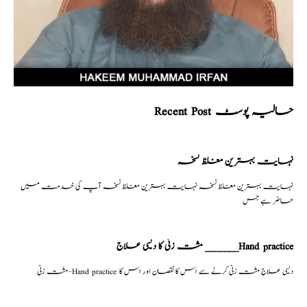
Recent Post حالیہ پوسٹ
نہایت بہترین مغلظ نسخہ
نہایت بہترین مغلظ نسخہ نہایت بہترین مغلظ نسخہ آپ کی خدمت میں
حاضر ہے جس
مشت زنی کا دیسی علاج _______Hand practice
مشت زنی–Hand practice دیسی علاج مشت زنی کرنے سے اس کا نقصان اور اس کا