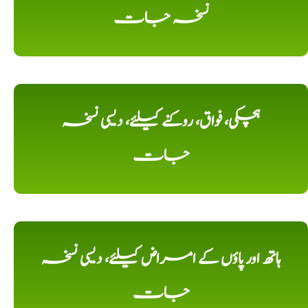
نسخہ جات
ہچکی، فواق، روکنے کیلئے، دیسی نسخہ
جات
ہاتھ اور پاؤں کے امراض کیلئے، دیسی نسخہ
جات