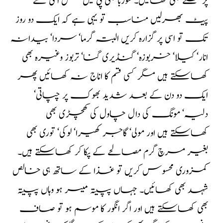
پر قتلے بھی کھالیں۔ شوربا بھی پی لیں بس اسی سے
پیٹ بھرلیں مناسب تو یہی ہے کہ ایک دو روز
تک تو اسی پر گزارہ کریں البتہ گرما‘ سردا‘ بیدانہ
انار‘ کیلا‘ خربوزہ‘ گنڈیری گنا‘ تربوز وغیرہ بھی
کھاسکتے ہیں مگر کسی قسم کا اناج نہ کھائیں پھر
ایک دو دن کے بعد شدید بھوک پر چپاتی‘
دلیہ‘ مونگ کی دال چاول کی کھچڑی بھی
کھاسکتے ہیں اور مولی‘ گاجر کھیرا‘ لوکی‘ توری بھی
بغیر مرچ گرم مصالحے کے پکا کر کھاسکتے ہیں۔
کمزوری محسوس کریں تو غذا کے ساتھ ہی خالص
شہد بھی کھائیں۔ جہاں پپیتہ میسر ہو وہاں پپیتہ
بھی کھاسکتے ہیں اور اگر انگور کا موسم ہو تو صاف