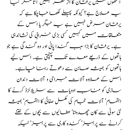
آنکھوں میں یرقان کا اثر نظر نہیں آتا مگر کیا
یہ علاج ہے؟ کیونکہ پہلے لکھا جاچکا ہے کہ
یرقان مرض نہیں ہے یہ جگر یا اس کے
متعلقات میں کہیں کسی بڑی خرابی کی نشاندہی
ہے۔ یرقان کا بڑا سبب گندا پانی اور وہ گندگی ہے جو
ہاتھوں کے ذریعے معدے تک پہنچتی ہے۔ اس لیے
ہاتھوں کو ہمیشہ صابن سے دھوتے رہنا چاہے۔
اس کے علاوہ آلات جراحی و آلات دندان
سازی کو مناسب ادویات سے سٹریلائزڈ کرنے کا
اہتمام‘ آلات حجام کی مکمل صفائی کا اہتمام‘ ہمیشہ
نئی سوئی سے کان چھدوانا‘ عطائیوں سے بچوں کے ختنے
کرانے سے پرہیز‘ کندہ کاری سے پرہیز‘ ٹیکہ