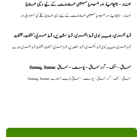
بخار – ٹائیفائیڈ اور ملیریا جیسی علامات کے لیے دیسی علاج
بخار – ٹائیفائیڈ اور ملیریا جیسی علامات کے لیے دیسی علاج گلے کی خرابی اور
قسط بحری، طبِ نبوی قسط البحری، قسط شیریں، قسط عربی، كشطت، قشطت
قسط بحری، طبِ نبوی قسط البحری، قسط شیریں، قسط عربی، كشطت، قشطت قسط بحری ہمارے
Sumaq, Sumac سماق – سُمک – گرد سماق – پوست – سماق
Sumaq, Sumac سماق – سُمک – گرد سماق – پوست – سماق نوٹ ؟ ہمارے