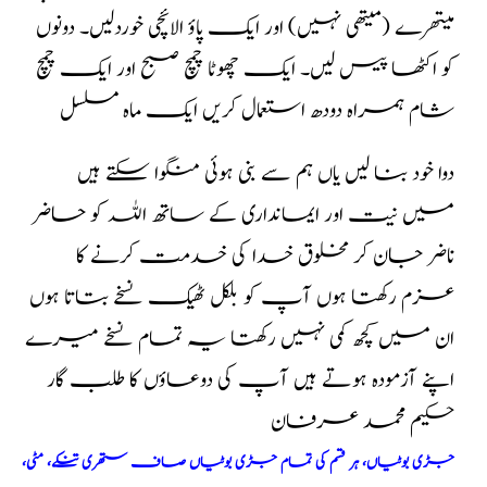
میتھرے (میتھی نہیں) اور ایک پاؤ الائچی خوردلیں۔ دونوں
کو اکٹھا پیس لیں۔ ایک چھوٹا چمچ صبح اور ایک چمچ
شام ہمراہ دودھ استعمال کری
ایک ماہ مسلسل
دوا خود بنا لیں یاں ہم سے بنی ہوئی منگوا سکتے ہیں
میں نیت اور ایمانداری کے ساتھ اللہ کو حاضر
ناضر جان کر مخلوق خدا کی خدمت کرنے کا
عزم رکھتا ہوں آپ کو بلکل ٹھیک نسخے بتاتا ہوں
ان میں کچھ کمی نہیں رکھتا یہ تمام نسخے میرے
اپنے آزمودہ ہوتے ہیں آپ کی دوعاؤں کا طلب گار
حکیم محمد عرفان
جڑی بوٹیاں، ہر قسم کی تمام جڑی بوٹیاں صاف ستھری تنکے، مٹی،