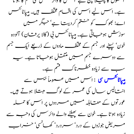
آنکھوں کا پیلا پن ہے‘ اس کا وائر س کئی قسم کا ہوتا
ہے۔ اس لیے اس کی اقسام مختلف ہیں۔ ہیپاٹائٹس
اے: بھوک کو ختم کردیتا ہے‘ جگر میں
سوزش ہوجاتی ہے۔ ہیپاٹائٹس بی (کالا یرقان) آلودہ
خون‘ پسینے اور جسم کے مختلف مادوں کے ذریعے ایک جسم
سے دوسرے جسم میں منتقل ہوجاتا ہے۔ یہ
سب سے زیادہ خطرناک قسم ہے۔
ہیپاٹائٹس سی
: اس میں عموماً بیس سے
انتالیس سال کی عمر کے لوگ مبتلا ہوتے ہیں۔
عورتوں کے مقابلہ میں مردوں پر اس کا حملہ
زیادہ ہوتا ہے۔ خون سے پھیلنے والے وائرس کی وجہ سے
مریض جوڑوں کے درد‘ سردرد‘ کھانسی‘ خراب