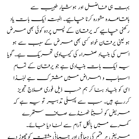
بہت ہی فاضل اور ہوشیار طبیب سے
باقاعدہ مشورہ کرنا چاہیے۔ البتہ ایک بات یاد
رکھنی چاہیے کہ یرقان کے پس پردہ کوئی بھی مرض
ہو یعنی یرقان خواہ کسی بھی مرض کے سبب سے ہو
اس کی بنیاد صفراء کی کیمیاوی تحریک ہے۔ گویا
یہ ایک بات بنیادی ہے جو یرقان کے تمام
اسباب و امراض میں مشترک ہے لہٰذا
اسی کو بنیاد بنا کر ہم حسب ذیل فوری علاج تجویز
کررہے ہیں۔ سب سے پہلی تدبیر تو یہ ہے کہ
مریض کو نسبتاً ٹھنڈے صاف ستھرے
کمرے میں بالکل آرام سے لٹا دیا جائے۔
مریض ہر قسم کی دماغی اور جسمانی مشقت کوچھوڑ دے