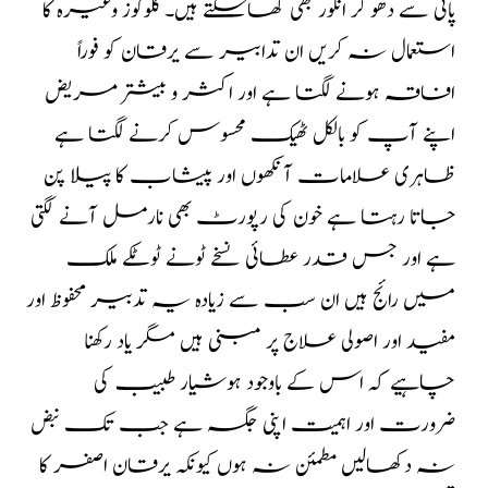
پانی سے دھو کر انگور بھی کھاسکتے ہیں۔ گلوکوز وغیرہ کا
استعمال نہ کریں ان تدابیر سے یرقان کو فوراً
افاقہ ہونے لگتا ہے اور اکثر و بیشتر مریض
اپنے آپ کو بالکل ٹھیک محسوس کرنے لگتا ہے
ظاہری علامات آنکھوں اور پیشاب کا پیلا پن
جاتا رہتا ہے خون کی رپورٹ بھی نارمل آنے لگتی
ہے اور جس قدر عطائی نسخے ٹونے ٹوٹکے ملک
میں رائج ہیں ان سب سے زیادہ یہ تدبیر محفوظ اور
مفید اور اصولی علاج پر مبنی ہیں مگر یاد رکھنا
چاہیے کہ اس کے باوجود ہوشیار طبیب کی
ضرورت اور اہمیت اپنی جگہ ہے جب تک نبض
نہ دکھالیں مطمئن نہ ہوں کیونکہ یرقان اصفر کا