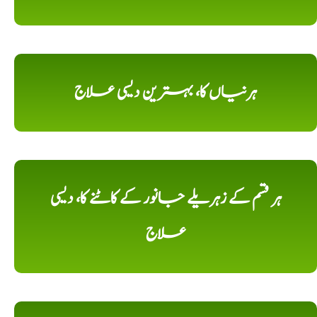
ہرنیاں کا، بہترین دیسی علاج
ہر قسم کے زہریلے جانور کے کاٹنے کا، دیسی
علاج