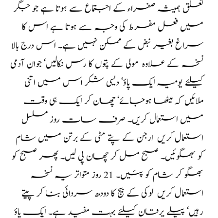
تعلق ہمیشہ صفراء کے اجتماع سے ہوتا ہے جو جگر
میں فعل مفرط کی وجہ سے ہوتا ہے اس کا
سراغ بغیر نبض کے ممکن نہیں ہے۔ اس درج بالا
نسخہ کے علاوہ مولی کے پتوں کا رس نکالیں‘ جوان آدمی
کیلئے یومیہ ایک پاؤ‘ دیسی شکر اس میں اتنی
ملائیں کہ میٹھا ہوجائے‘ چھان کر ایک ہی وقت
میں استعمال کریں۔ صرف سات روز مسلسل
استعمال کریں ارجن کے پتے مٹی کے برتن میں شام
کو بھگوئیں۔ صبح مل کر چھان پی لیں۔ پھر صبح کو
بھگو کر شام کو پئیں۔ 21 روز متواتر یہ نسخہ
استعمال کریں لوکی کے بیج کا دودھ سردائی بنا کر پیتے
رہیں‘ پیلے یرقان کیلئے بہت مفید ہے۔ ایک پاؤ