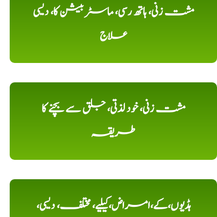
مشت زنی، ہاتھ رسی، ماسٹر بیشن کا، دیسی
علاج
مشت زنی، خود لذتی، جلق سے بچنے کا
طریقہ
ہڈیوں،کے،امراض،کیلیے، مختلف، دیسی،