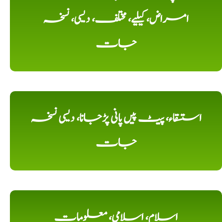
امراض، کیلیے، مختلف، دیسی، نسخہ
جات
استسقاء، پیٹ پیں پانی پڑجانا، دیسی نسخہ
جات
اسلام، اسلامی، معلومات