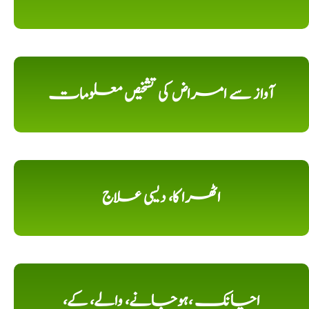
آواز سے امراض کی تشخیص معلومات
اٹھرا کا، دیسی علاج
اچانک ،ہوجانے، والے، کے،