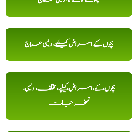
بچھوکے کاٹنے کا، دیسی علاج
بچوں کے امراض کیلئے، دیسی علاج
بچوں،کے،امراض،کیلیے، مختلف، دیسی،
نسخہ جات