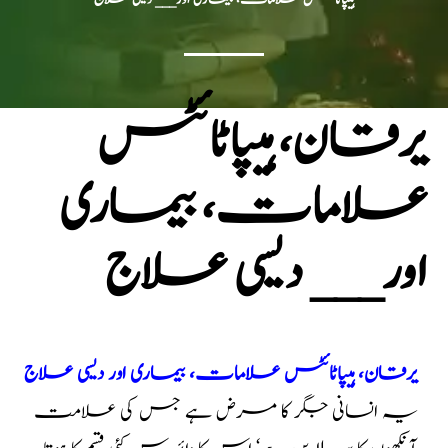
یرقان، ہیپاٹائٹس
علامات، بیماری
اور___ دیسی علاج
یرقان، ہیپاٹائٹس علامات، بیماری اور دیسی علاج
یہ انسانی جگر کا مرض ہے جس کی علامت