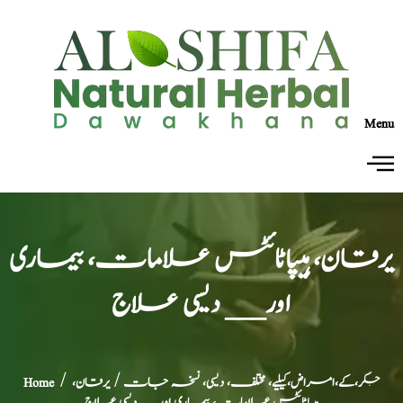
Menu
یرقان، ہیپاٹائٹس علامات، بیماری
اور___ دیسی علاج
جگر،کے،امراض،کیلیے، مختلف، دیسی، نسخہ جات
/ یرقان،
/
Home
ہیپاٹائٹس علامات، بیماری اور___ دیسی علاج