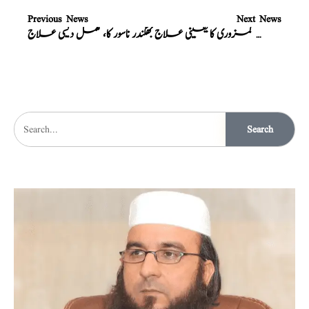
Previous News
Next News
نامردی، مردانہ کمزوری کا یقینی علاج
بھگندر ناسور کا، مکمل دیسی علاج
Search