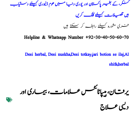
کنکر، کے بغیر پاکستان اور پوری دنیا میں ھوم ڈلیوری کیلئے دستیاب
ہیں تفصیلات کیلئے کلک کریں
فری مشورہ کیلئے رابطہ کر سکتے ہیں
Helpline & Whatsapp Number +92-30-40-50-60-70
Desi herbal, Desi nuskha,Desi totkay,jari botion se ilaj,Al
shifa,herbal
یرقان، ہیپاٹائٹس علامات، بیماری اور
دیسی علاج