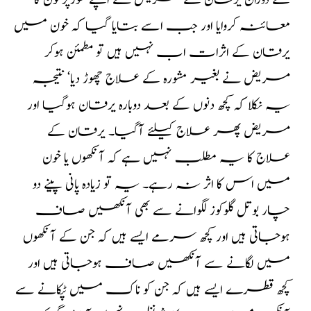
کے دوران یرقان کے مریض نے اپنے طورپرخون کا
معائنہ کروایا اور جب اسے بتایا گیا کہ خون میں
یرقان کے اثرات اب نہیں ہیں تو مطمئن ہوکر
مریض نے بغیر مشورہ کے علاج چھوڑ دیا‘ نتیجہ
یہ نکلا کہ کچھ دنوں کے بعد دوبارہ یرقان ہوگیا اور
مریض پھر علاج کیلئے آگیا۔ یرقان کے
علاج کا یہ مطلب نہیں ہے کہ آنکھوں یا خون
میں اس کا اثر نہ رہے۔ یہ تو زیادہ پانی پینے دو
چار بوتل گلوکوز لگوانے سے بھی آنکھیں صاف
ہوجاتی ہیں اور کچھ سرمے ایسے ہیں کہ جن کے آنکھوں
میں لگانے سے آنکھیں صاف ہوجاتی ہیں اور
کچھ قطرے ایسے ہیں کہ جن کو ناک میں ٹپکانے سے