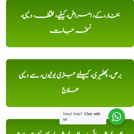
بخار،کے، امراض، کیلیے، مختلف، دیسی،
نسخہ جات
برص، پھلہری، کیلئے جڑی بوٹیوں، سے دیسی
علاج
Need Help?
Chat with
us