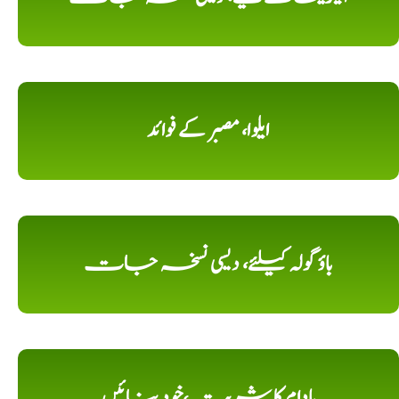
ایلوا، مصبر کے فوائد
باؤ گولہ کیلئے، دیسی نسخہ جات
بادام کا شربت،خود بنائیں