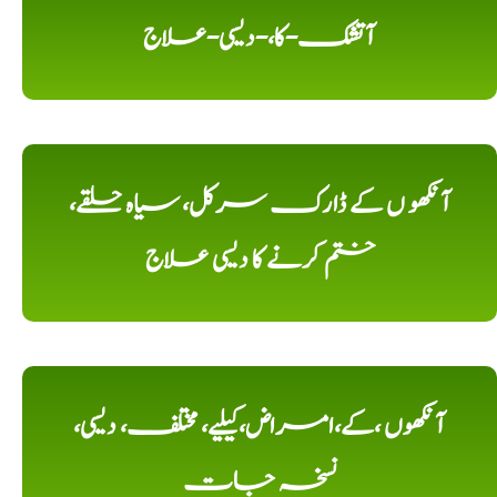
آتشک-کا،-دیسی-علاج
آنکھو ں کے ڈارک سرکل، سیاہ حلقے،
ختم کرنے کا دیسی علاج
آنکھوں ،کے،امراض،کیلیے، مختلف، دیسی،
نسخہ جات