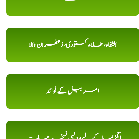
الشفاء، طلاء کستوری، زعفران والا
امر بیل کے فوائد
ایگزیما کے لیے، دیسی نسخہ جات