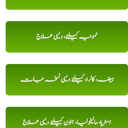
نمونیہ کیلئے، دیسی علاج
ہیضہ، کالرا، کیلئے دیسی نسخہ جات
ہسٹریا، مالیخولیا، جنون کیلئے دیسی علاج