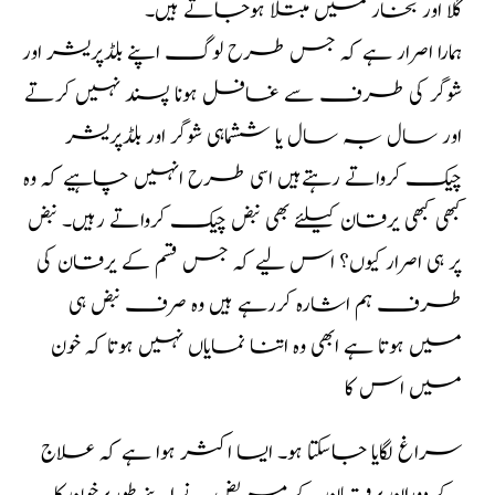
گلا اور بخار میں مبتلا ہوجاتے ہیں۔
ہمارا اصرار ہے کہ جس طرح لوگ اپنے بلڈپریشر اور
شوگر کی طرف سے غافل ہونا پسند نہیں کرتے
اور سال بہ سال یا ششماہی شوگر اور بلڈپریشر
چیک کرواتے رہتےہیں اسی طرح انہیں چاہیے کہ وہ
کبھی کبھی یرقان کیلئے بھی نبض چیک کرواتے رہیں۔ نبض
پر ہی اصرار کیوں؟ اس لیے کہ جس قسم کے یرقان کی
طرف ہم اشارہ کررہے ہیں وہ صرف نبض ہی
میں ہوتا ہے ابھی وہ اتنا نمایاں نہیں ہوتا کہ خون
میں اس کا
سراغ لگایا جاسکتا ہو۔ ایسا اکثر ہوا ہے کہ علاج