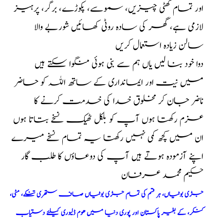
اور تمام کھٹی چیزیں، سموسے، پکوڑے، برگر، پرہیز
لازمی ہے، گھر کی سادہ روٹی کھائیں شوربے والا
سالن زیادہ استعمال کریں
دوا خود بنا لیں یاں ہم سے بنی ہوئی منگوا سکتے ہیں
میں نیت اور ایمانداری کے ساتھ اللہ کو حاضر
ناضر جان کر مخلوق خدا کی خدمت کرنے کا
عزم رکھتا ہوں آپ کو بلکل ٹھیک نسخے بتاتا ہوں
ان میں کچھ کمی نہیں رکھتا یہ تمام نسخے میرے
اپنے آزمودہ ہوتے ہیں آپ کی دوعاؤں کا طلب گار
حکیم محمد عرفان
جڑی بوٹیاں، ہر قسم کی تمام جڑی بوٹیاں صاف ستھری تنکے، مٹی،
کنکر، کے بغیر پاکستان اور پوری دنیا میں ھوم ڈلیوری کیلئے دستیاب