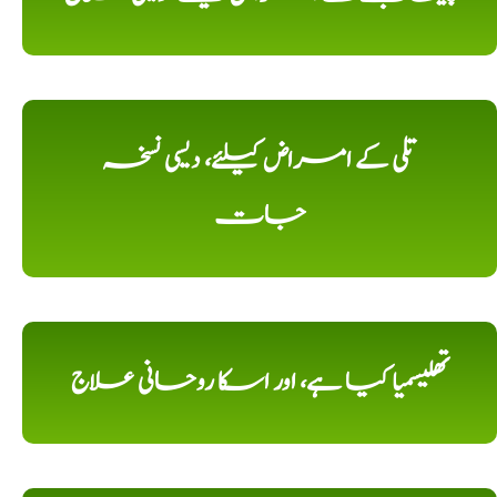
تلی کے امراض کیلئے، دیسی نسخہ
جات
تھلیسمیا کیا ہے، اور اسکا روحانی علاج