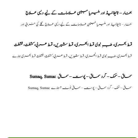
بخار – ٹائیفائیڈ اور ملیریا جیسی علامات کے لیے دیسی علاج
بخار – ٹائیفائیڈ اور ملیریا جیسی علامات کے لیے دیسی علاج گلے کی خرابی اور
قسط بحری، طبِ نبوی قسط البحری، قسط شیریں، قسط عربی، كشطت، قشطت
قسط بحری، طبِ نبوی قسط البحری، قسط شیریں، قسط عربی، كشطت، قشطت قسط بحری ہمارے
Sumaq, Sumac سماق – سُمک – گرد سماق – پوست – سماق
Sumaq, Sumac سماق – سُمک – گرد سماق – پوست – سماق نوٹ ؟ ہمارے