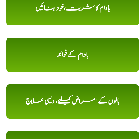
بادام کا شربت،خود بنائیں
بادام کے فوائد
بالوں کے امراض کیلئے، دیسی علاج