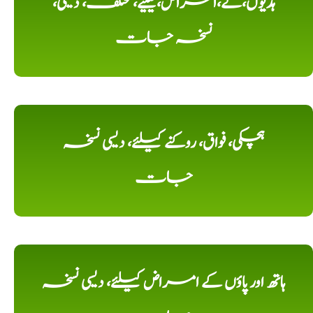
ہڈیوں،کے،امراض،کیلیے، مختلف، دیسی،
نسخہ جات
ہچکی، فواق، روکنے کیلئے، دیسی نسخہ
جات
ہاتھ اور پاؤں کے امراض کیلئے، دیسی نسخہ