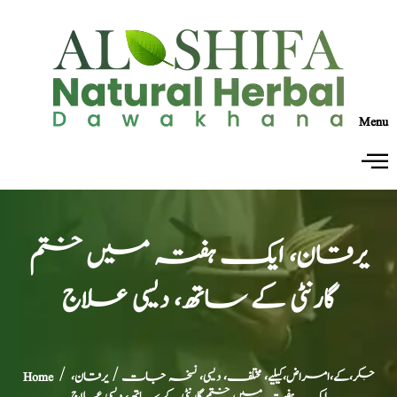
Menu
یرقان، ایک ہفتہ میں ختم
گارنٹی کے ساتھ، دیسی علاج
جگر،کے،امراض،کیلیے، مختلف، دیسی، نسخہ جات
/ یرقان،
/
Home
ایک ہفتہ میں ختم گارنٹی کے ساتھ، دیسی علاج