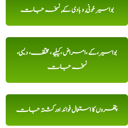
بواسیر خونی, و بادی کے, نسخہ جات
بواسیر،کے ،امراض ،کیلیے ، مختلف، دیسی،
نسخہ جات
پتھروں کا استعمال فوائد اورکشتہ جات