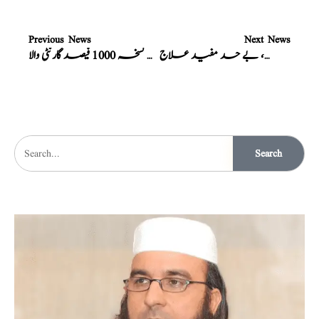
Previous News
Next News
ہر قسم کے یرقان کیلئے، بے حد مفید علاج
یرقان، کالا یرقان، جادوئی نسخہ 1000 فیصد گارنٹی والا
Search