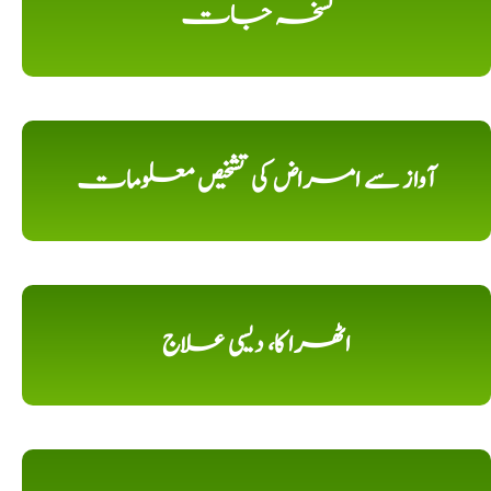
نسخہ جات
آواز سے امراض کی تشخیص معلومات
اٹھرا کا، دیسی علاج