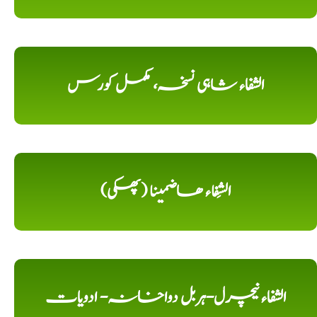
الشفاء شاہی نسخہ، مکمل کورس
الشِفاء ھاضمینا (پھکی)
الشفاء نیچرل-ہربل دواخانہ- ادویات