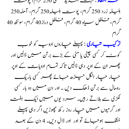
نسخہ الشفاء
: خبث الحدید مصفٰی 250 گرام، پوست
ہلیلہ زرد 250 گرام، پوست بلیلہ250 گرام، آملہ250
گرام، فلفل سیاہ 40 گرام، فلفل دراز40 گرام، سونٹھ 40
گرام
ترکیب تیاری
: پہلے چاروں ادویہ کو خوب
کوٹ کر کسی چینی یا مٹی کے بڑے برتن میں ڈالیں اور
پھر ان کے اوپر دہی ڈالیں تاکہ تمام ادویات کے اوپر
چار چار انگل چڑھ جائے پھر کسی باریک
رومال سے برتن ڈھک دیں ۔ اور دن میں دو بار کسی
لکڑی سے ہلاتے رہیں۔ سرد یوں میں ایک ہفتہ
اور گرمیوں میں چار روز رکھ چھوڑیں اگر دہی پہلے
خشک ہوجائے تو اور اور ڈال دیں۔ 4 دن کے بعد