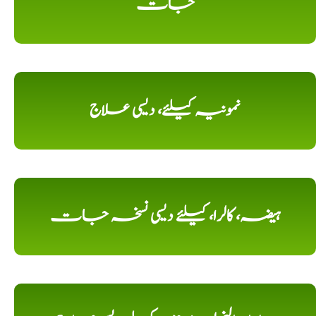
جات
نمونیہ کیلئے، دیسی علاج
ہیضہ، کالرا، کیلئے دیسی نسخہ جات