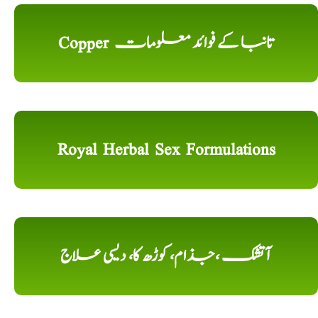
Copper تانبا کے فوائد معلومات
Royal Herbal Sex Formulations
آتشک ،جذام، کوڑھ کا، دیسی علاج