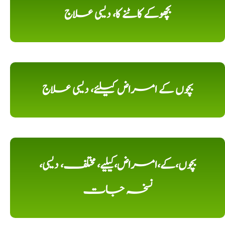
بچھوکے کاٹنے کا، دیسی علاج
بچوں کے امراض کیلئے، دیسی علاج
بچوں،کے،امراض،کیلیے، مختلف، دیسی،
نسخہ جات