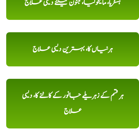
ہسٹریا، مالیخولیا، جنون کیلئے دیسی علاج
ہرنیاں کا، بہترین دیسی علاج
ہر قسم کے زہریلے جانور کے کاٹنے کا، دیسی
علاج