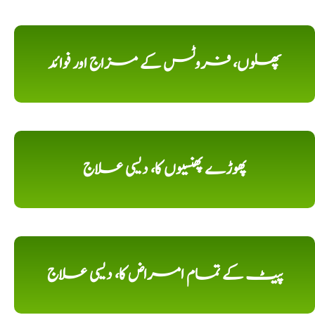
پھلوں، فروٹس کے مزاج اور فوائد
پھوڑے پھنسیوں کا، دیسی علاج
پیٹ کے تمام امراض کا، دیسی علاج