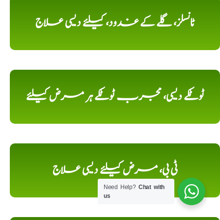
ٹانسلز، گلے کے غدود، کیلئے دیسی علاج
ٹوٹکے دیسی، مجرب ٹوٹکے ہر مرض کیلئے
ٹی بی، مرض کیلئے دیسی علاج
Need Help?
Chat with
us