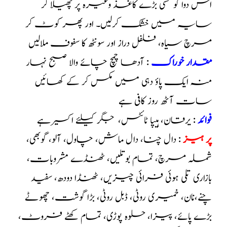
اس دوا کو کسی بڑے کاغذ وغیرہ پر پھیلا کر
سایہ میں خشک کرلیں۔ اور پھر کوٹ کر
مرچ سیاہ، فلفل دراز اور سونٹھ کا سفوف ملالیں
مقدار خوراک
: آدھا چمچ چائے والا صبح نہار
منہ ایک پاؤ دہی میں مکس کر کے کھائیں
سات آٹھ روز کافی ہے
فوائد
: یرقان، ہیپا ٹائٹس، جگر کیلئے اکسیر
ہے
پر ہیز
: دال چنا، دال ماش، چاول، آلو، گوبھی،
شملہ مرچ، تمام بوتلیں، ٹھنڈے مشروبات،
بازاری تلی ہوئی فرائی چیزیں، ٹھنڈا دودھ، سفید
چنے،نان، خمیری روٹی، ڈبل روٹی، بڑا گوشت، چھوٹے
بڑے پائے، پیزا، حلوہ پوڑی، تمام کھٹے فروٹ،