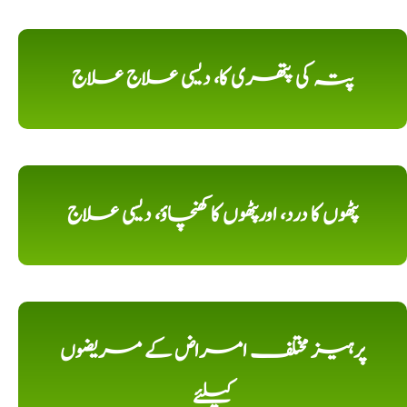
پتہ کی پتھری کا، دیسی علاج علاج
پٹھوں کا درد، اورپٹھوں کا کھنچاؤ، دیسی علاج
پرہیز مختلف امراض کے مریضوں
کیلئے