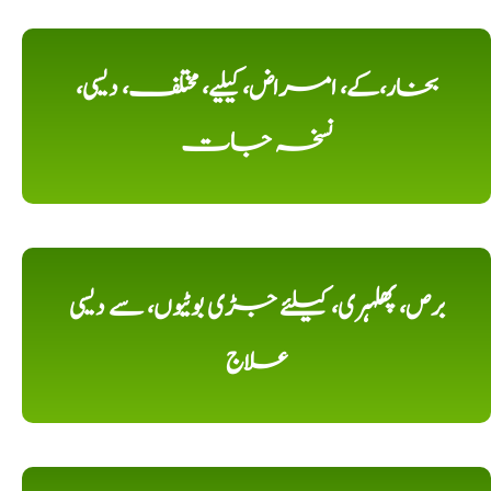
بخار،کے، امراض، کیلیے، مختلف، دیسی،
نسخہ جات
برص، پھلہری، کیلئے جڑی بوٹیوں، سے دیسی
علاج