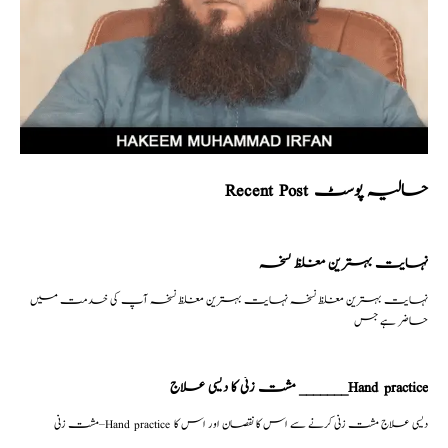
Recent Post حالیہ پوسٹ
نہایت بہترین مغلظ نسخہ
نہایت بہترین مغلظ نسخہ نہایت بہترین مغلظ نسخہ آپ کی خدمت میں
حاضر ہے جس
مشت زنی کا دیسی علاج _______Hand practice
مشت زنی–Hand practice دیسی علاج مشت زنی کرنے سے اس کا نقصان اور اس کا