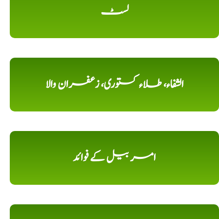
لسٹ
الشفاء، طلاء کستوری، زعفران والا
امر بیل کے فوائد