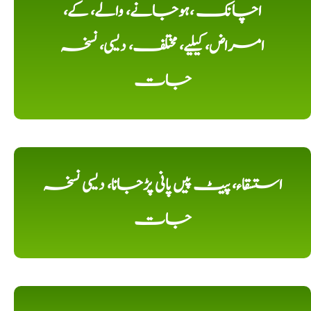
اچانک ،ہوجانے، والے، کے،
امراض، کیلیے، مختلف، دیسی، نسخہ
جات
استسقاء، پیٹ پیں پانی پڑجانا، دیسی نسخہ
جات