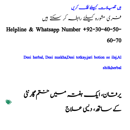
ہیں تفصیلات کیلئے کلک کریں
فری مشورہ کیلئے رابطہ کر سکتے ہیں
Helpline & Whatsapp Number +92-30-40-50-
60-70
Desi herbal, Desi nuskha,Desi totkay,jari botion se ilaj,Al
shifa,herbal
یرقان، ایک ہفتہ میں ختم گارنٹی
کے ساتھ، دیسی علاج