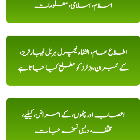
اسلام، اسلامی، معلومات
اطلاع عام، الشفاء نیچرل ہربل لیبارٹریز،
کے ممبران،وزٹرز کو مطلع کیا جاتا ہے
اعصاب اور پٹھوں، کے امراض، کیلیے،
مختلف، دیسی نسخہ جات