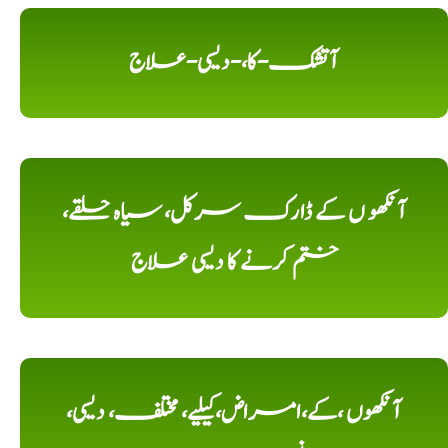
آتشک-کا،-دیسی-علاج
آنکھو ں کے ڈارک سرکل، سیاہ حلقے،
ختم کرنے کا دیسی علاج
آنکھوں ،کے،امراض،کیلیے، مختلف، دیسی،