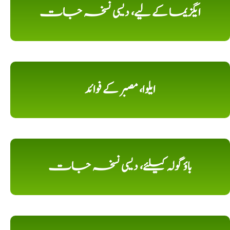
ایگزیما کے لیے، دیسی نسخہ جات
ایلوا، مصبر کے فوائد
باؤ گولہ کیلئے، دیسی نسخہ جات