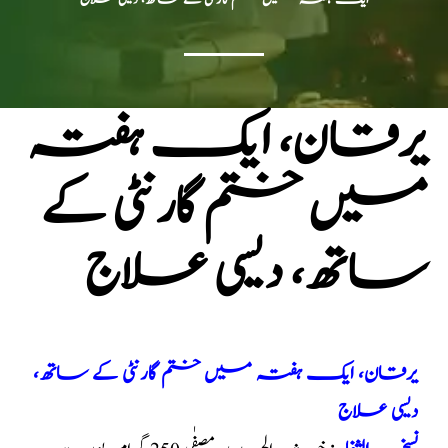
یرقان، ایک ہفتہ
میں ختم گارنٹی کے
ساتھ، دیسی علاج
یرقان، ایک ہفتہ میں ختم گارنٹی کے ساتھ،
دیسی علاج