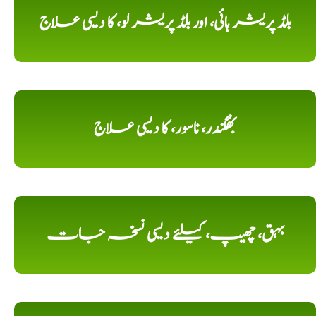
بلڈ پریشر ہائی، اور بلڈ پریشر لو، کا دیسی علاج
بھگندر، ناسور، کا دیسی علاج
بہق، چھیپ، کیلئے دیسی نسخہ جات