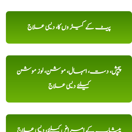
پیٹ کے کیڑ وں کا، دیسی علاج
پیچش، دست، اسہال، موشن، لوز موشن
کیلئے دیسی علاج
پیشاب کے امراض کیلئے، دیسی علاج