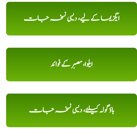
ایگزیما کے لیے، دیسی نسخہ جات
ایلوا، مصبر کے فوائد
باؤ گولہ کیلئے، دیسی نسخہ جات