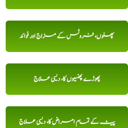
پھلوں، فروٹس کے مزاج اور فوائد
پھوڑے پھنسیوں کا، دیسی علاج
پیٹ کے تمام امراض کا، دیسی علاج