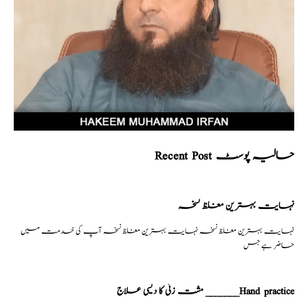
Recent Post حالیہ پوسٹ
نہایت بہترین مغلظ نسخہ
نہایت بہترین مغلظ نسخہ نہایت بہترین مغلظ نسخہ آپ کی خدمت میں
حاضر ہے جس
مشت زنی کا دیسی علاج _______Hand practice