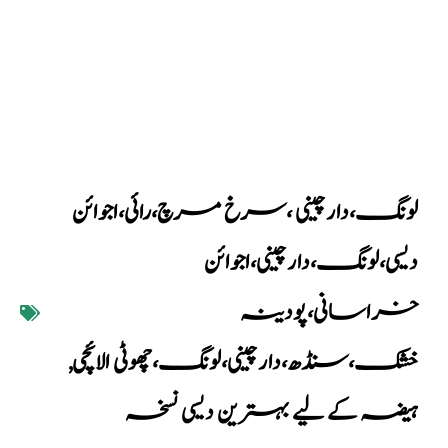
لونگ،دارچینی ،سرخ مرچ،رائی،اجوائن
دیسی،لونگ،دارچینی،اجوائن
خراسانی،پودینہ
خشک،سنڈھ،دارچینی،لونگ،چھوٹی الائچی
,
ہیضہ کے لیے بہترین دیسی نسخہ