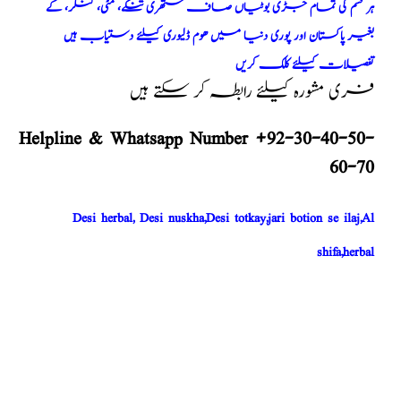
ہر قسم کی تمام جڑی بوٹیاں صاف ستھری تنکے، مٹی، کنکر، کے
بغیر پاکستان اور پوری دنیا میں ھوم ڈلیوری کیلئے دستیاب ہیں
تفصیلات کیلئے کلک کریں
فری مشورہ کیلئے رابطہ کر سکتے ہیں
Helpline & Whatsapp Number +92-30-40-50-
60-70
Desi herbal, Desi nuskha,Desi totkay,jari botion se ilaj,Al
shifa,herbal