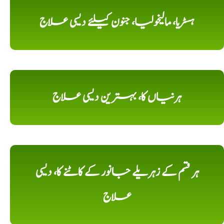
ہسٹریا، مالیخولیا، جنون کیلئے دیسی علاج
ہرنیاں کا، بہترین دیسی علاج
ہر قسم کے زہریلے جانور کے کاٹنے کا، دیسی
علاج