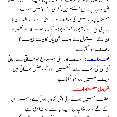
پھل صفائی کا ناقص انتظام، گندا پانی یہ اس مر
ض کا سبب بن سکتے ہیں، گرمی کے اس موسم
میں پیاس کی شدت رہتی ہے، اور انسان بار
بار پانی پیتا ہے، تربوز، خربوزہ، گرما، سردا، اور کھیرا
ان کے استعمال کے بعد بھی پانی کا پینا ہیضہ کا
باعث ہو سکتا ہے
علامات
: دست اور الٹی شروع ہوجاتی ہے، پانی
کی کمی کی وجہ سے آنکھیں اندر کو دھنس جاتی ہیں
پیٹ میں درد ہو سکتا ہے
ضروری معلومات
ہیضہ میں ہونے والی الٹی کڑوی ہوتی ہے، مریض
کے لیے بطور پہچان یہ بات بتا دی ہے