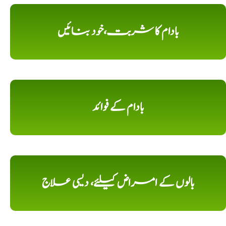
بادام کا شربت،خود بنائیں
بادام کے فوائد
بالوں کے امراض کیلئے، دیسی علاج