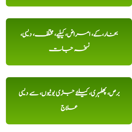
بخار،کے، امراض، کیلیے، مختلف، دیسی،
نسخہ جات
برص، پھلہری، کیلئے جڑی بوٹیوں، سے دیسی
علاج