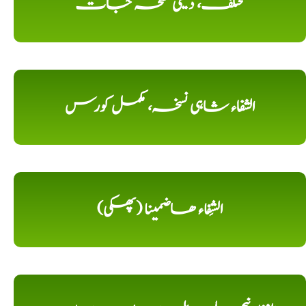
مختلف، دیسی نسخہ جات
الشفاء شاہی نسخہ، مکمل کورس
الشِفاء ھاضمینا (پھکی)