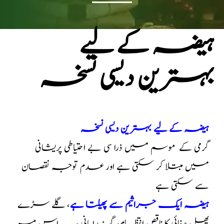
ہیضہ کے لیے
بہترین دیسی نسخہ
ہیضہ کے لیے بہترین دیسی نسخہ
گرمی کے موسم میں ذرا سی بے احتیاطی پریشانی
میں مبتلا کر سکتی ہے اور عدم توجہ نقصان
سے سکتی ہے
ہیضہ ایک جراثیم سے پھیلتا ہے
، گلے سڑے