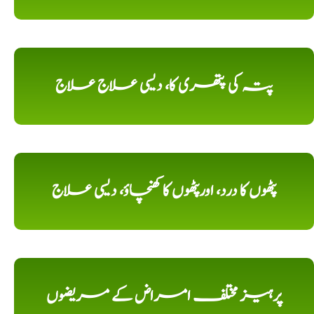
پتہ کی پتھری کا، دیسی علاج علاج
پٹھوں کا درد، اورپٹھوں کا کھنچاؤ، دیسی علاج
پرہیز مختلف امراض کے مریضوں