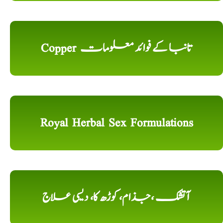
Copper تانبا کے فوائد معلومات
Royal Herbal Sex Formulations
آتشک ،جذام، کوڑھ کا، دیسی علاج