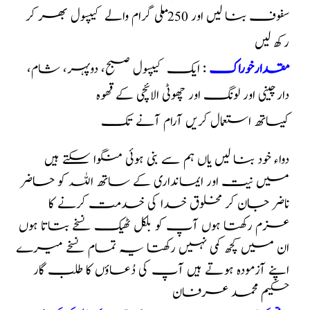
سفوف بنا لیں اور 250 ملی گرام والے کیپسول بھر کر
رکھ لیں
مقدارخوراک
: ایک کیپسول صبح، دوپہر، شام،
دارچینی اور لونگ اور چھوٹی الائچی کے قھوہ
کیساتھ استعمال کریں آرام آنے تک
دواء خود بنا لیں یاں ہم سے بنی ہوئی منگوا سکتے ہیں
میں نیت اور ایمانداری کے ساتھ اللہ کو حاضر
ناضر جان کر مخلوق خدا کی خدمت کرنے کا
عزم رکھتا ہوں آپ کو بلکل ٹھیک نسخے بتاتا ہوں
ان میں کچھ کمی نہیں رکھتا یہ تمام نسخے میرے
اپنے آزمودہ ہوتے ہیں آپ کی دُعاؤں کا طلب گار
حکیم محمد عرفان