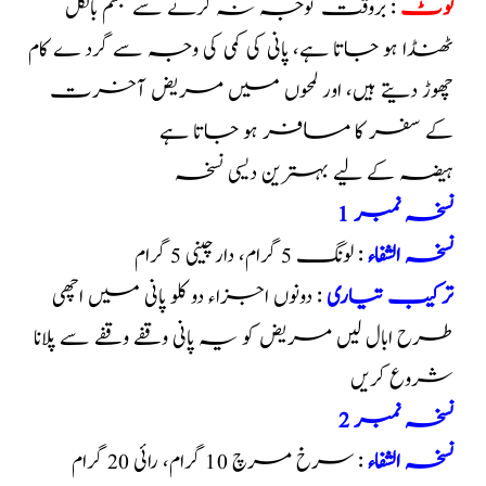
نوٹ
: بروقت توجہ نہ کرنے سے جسم بالکل
ٹھنڈا ہو جاتا ہے، پانی کی کمی کی وجہ سے گرد ے کام
چھوڑ دیتے ہیں، اور لمحوں میں مریض آخرت
کے سفر کا مسافر ہو جاتا ہے
ہیضہ کے لیے بہترین دیسی نسخہ
نسخہ نمبر 1
نسخہ الشفاء
: لونگ 5 گرام، دارچینی 5 گرام
ترکیب تیاری
: دونوں اجزاء دو کلو پانی میں اچھی
طرح ابال لیں مریض کو یہ پانی وقفے وقفے سے پلانا
شروع کریں
نسخہ نمبر 2
نسخہ الشفاء
: سرخ مرچ 10 گرام، رائی 20 گرام