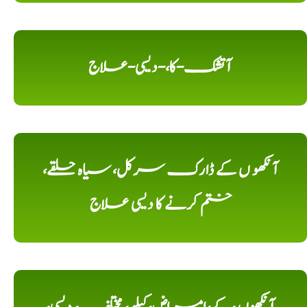
آتشک-کا،-دیسی-علاج
آنکھو ں کے ڈارک سرکل، سیاہ حلقے،
ختم کرنے کا دیسی علاج