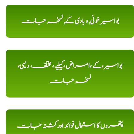
بواسیر خونی, و بادی کے, نسخہ جات
بواسیر،کے ،امراض ،کیلیے ، مختلف، دیسی،
نسخہ جات
پتھروں کا استعمال فوائد اورکشتہ جات