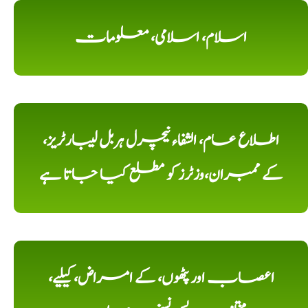
اسلام، اسلامی، معلومات
اطلاع عام، الشفاء نیچرل ہربل لیبارٹریز،
کے ممبران،وزٹرز کو مطلع کیا جاتا ہے
اعصاب اور پٹھوں، کے امراض، کیلیے،