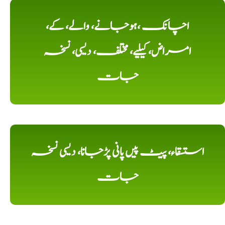
اچانک ،ہوجانے، والے، کے،
امراض، کیلیے، مختلف، دیسی، نسخہ
جات
استسقاء، پیٹ پیں پانی پڑجانا، دیسی نسخہ
جات