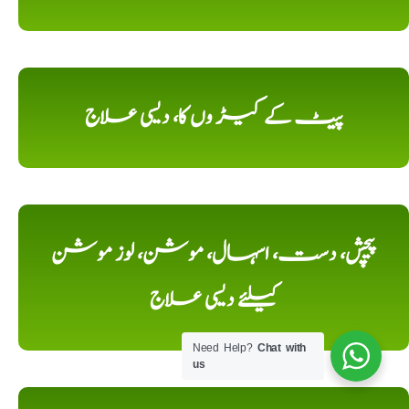
پیٹ کے کیڑ وں کا، دیسی علاج
پیچش، دست، اسہال، موشن، لوز موشن
کیلئے دیسی علاج
Need Help?
Chat with
us