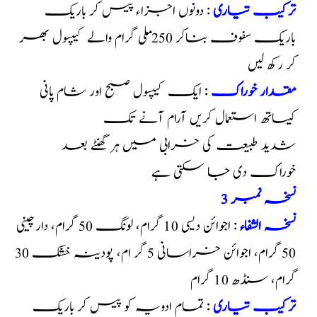
ترکیب تیاری
: دونوں اجزاء پیس کر باریک
باریک سفوف بناکر 250 ملی گرام والے کیپسول بھر
کر رکھ لیں
مقدار خوراک
: ایک کیپسول صبح اور شام پانی
کیساتھ استعمال کریں آرام آنے تک
شدید طبیعت کی خرابی میں ہر گھنٹے بعد
خوراک دی جا سکتی ہے
نسخہ نمبر 3
نسخہ الشفاء
: اجوائن دیسی 10 گرام، لونگ 50 گرام، دارچینی
50 گرام، اجوائن خراسانی 5 گر ام، پودینہ خشک 30
گرام، سنڈھ 10 گرام
ترکیب تیاری
: تمام ادویہ کو پیس کر باریک