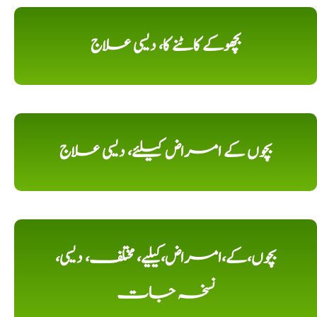
بچھوکے کاٹنے کا، دیسی علاج
بچوں کے امراض کیلئے، دیسی علاج
بچوں،کے،امراض،کیلیے، مختلف، دیسی،
نسخہ جات