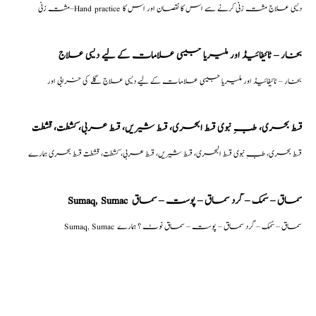
مشت زنی–Hand practice دیسی علاج مشت زنی کرنے سے اس کا نقصان اور اس کا
بخار – ٹائیفائیڈ اور ملیریا جیسی علامات کے لیے دیسی علاج
بخار – ٹائیفائیڈ اور ملیریا جیسی علامات کے لیے دیسی علاج گلے کی خرابی اور
قسط بحری، طبِ نبوی قسط البحری، قسط شیریں، قسط عربی، كشطت، قشطت
قسط بحری، طبِ نبوی قسط البحری، قسط شیریں، قسط عربی، كشطت، قشطت قسط بحری ہمارے
Sumaq, Sumac سماق – سُمک – گرد سماق – پوست – سماق
Sumaq, Sumac سماق – سُمک – گرد سماق – پوست – سماق نوٹ ؟ ہمارے