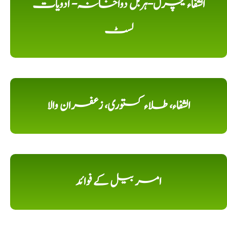
الشفاء نیچرل-ہربل دواخانہ- ادویات
لسٹ
الشفاء، طلاء کستوری، زعفران والا
امر بیل کے فوائد