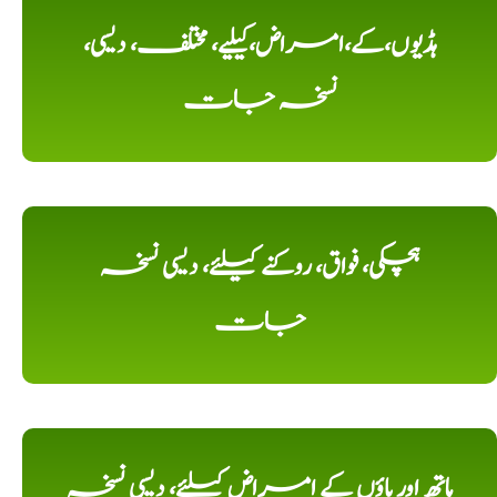
ہڈیوں،کے،امراض،کیلیے، مختلف، دیسی،
نسخہ جات
ہچکی، فواق، روکنے کیلئے، دیسی نسخہ
جات
ہاتھ اور پاؤں کے امراض کیلئے، دیسی نسخہ