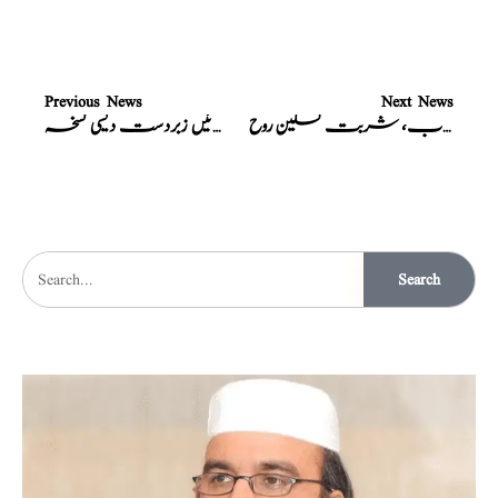
Previous News
Next News
الشفاء مشروب، شربت تسکین روح
مردانہ ٹائمنگ بڑھائیں زبردست دیسی نسخہ
Search