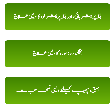
بلڈ پریشر ہائی، اور بلڈ پریشر لو، کا دیسی علاج
بھگندر، ناسور، کا دیسی علاج
بہق، چھیپ، کیلئے دیسی نسخہ جات