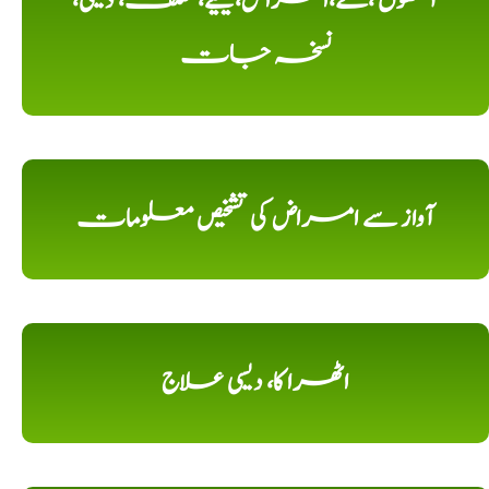
آنکھوں ،کے،امراض،کیلیے، مختلف، دیسی،
نسخہ جات
آواز سے امراض کی تشخیص معلومات
اٹھرا کا، دیسی علاج