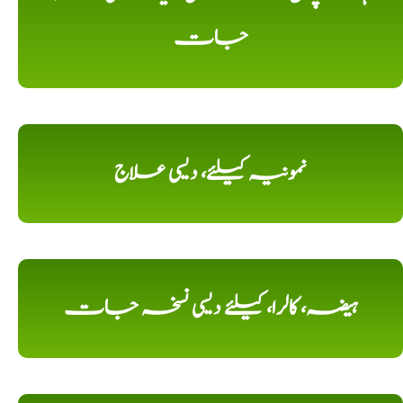
جات
نمونیہ کیلئے، دیسی علاج
ہیضہ، کالرا، کیلئے دیسی نسخہ جات