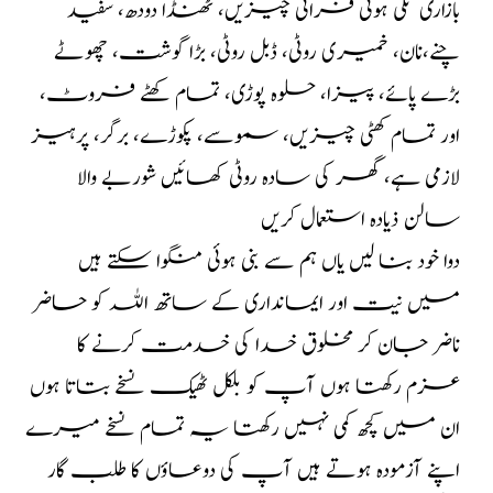
بازاری تلی ہوئی فرائی چیزیں، ٹھنڈا دودھ، سفید
چنے،نان، خمیری روٹی، ڈبل روٹی، بڑا گوشت، چھوٹے
بڑے پائے، پیزا، حلوہ پوڑی، تمام کھٹے فروٹ،
اور تمام کھٹی چیزیں، سموسے، پکوڑے، برگر، پرہیز
لازمی ہے، گھر کی سادہ روٹی کھائیں شوربے والا
سالن ذیادہ استعمال کریں
دوا خود بنا لیں یاں ہم سے بنی ہوئی منگوا سکتے ہیں
میں نیت اور ایمانداری کے ساتھ اللہ کو حاضر
ناضر جان کر مخلوق خدا کی خدمت کرنے کا
عزم رکھتا ہوں آپ کو بلکل ٹھیک نسخے بتاتا ہوں
ان میں کچھ کمی نہیں رکھتا یہ تمام نسخے میرے
اپنے آزمودہ ہوتے ہیں آپ کی دوعاؤں کا طلب گار