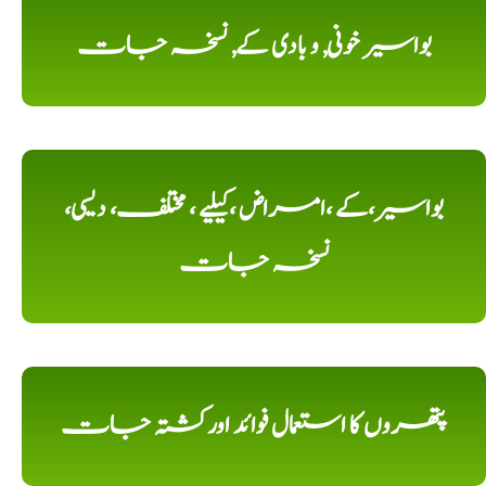
بواسیر خونی, و بادی کے, نسخہ جات
بواسیر،کے ،امراض ،کیلیے ، مختلف، دیسی،
نسخہ جات
پتھروں کا استعمال فوائد اورکشتہ جات