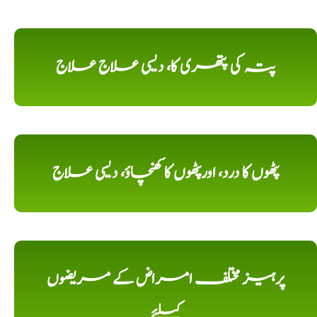
پتہ کی پتھری کا، دیسی علاج علاج
پٹھوں کا درد، اورپٹھوں کا کھنچاؤ، دیسی علاج
پرہیز مختلف امراض کے مریضوں
کیلئے