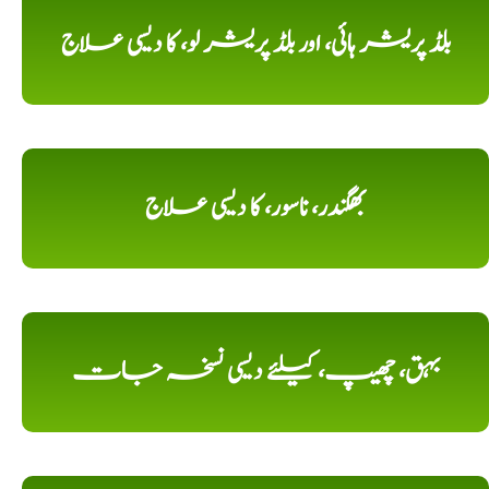
بلڈ پریشر ہائی، اور بلڈ پریشر لو، کا دیسی علاج
بھگندر، ناسور، کا دیسی علاج
بہق، چھیپ، کیلئے دیسی نسخہ جات