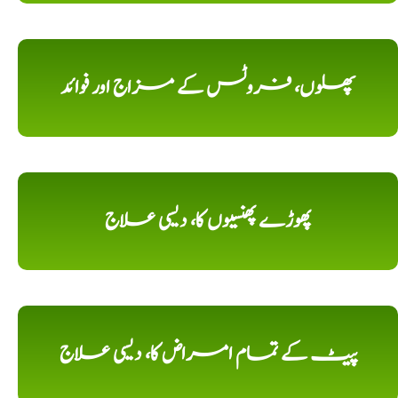
پھلوں، فروٹس کے مزاج اور فوائد
پھوڑے پھنسیوں کا، دیسی علاج
پیٹ کے تمام امراض کا، دیسی علاج