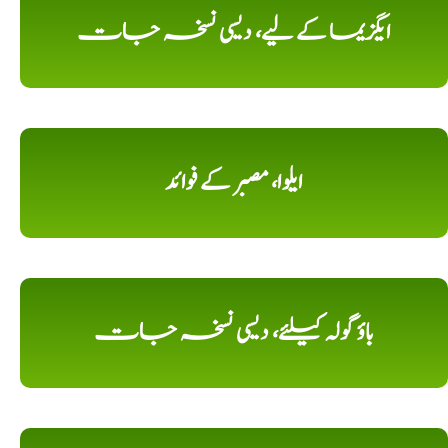
ایگزیما کے لیے، دیسی نسخہ جات
ایلوا، مصبر کے فوائد
باؤ گولہ کیلئے، دیسی نسخہ جات