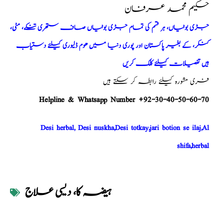
حکیم محمد عرفان
جڑی بوٹیاں، ہر قسم کی تمام جڑی بوٹیاں صاف ستھری تنکے، مٹی،
کنکر، کے بغیر پاکستان اور پوری دنیا میں ھوم ڈلیوری کیلئے دستیاب
ہیں تفصیلات کیلئے کلک کریں
فری مشورہ کیلئے رابطہ کر سکتے ہیں
Helpline & Whatsapp Number +92-30-40-50-60-70
Desi herbal, Desi nuskha,Desi totkay,jari botion se ilaj,Al
shifa,herbal
ہیضہ کا، دیسی علاج