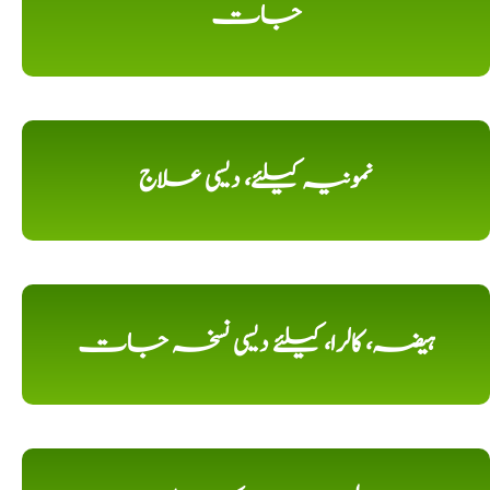
جات
نمونیہ کیلئے، دیسی علاج
ہیضہ، کالرا، کیلئے دیسی نسخہ جات