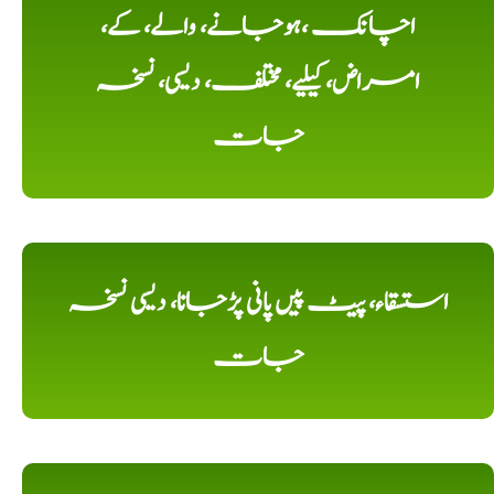
اچانک ،ہوجانے، والے، کے،
امراض، کیلیے، مختلف، دیسی، نسخہ
جات
استسقاء، پیٹ پیں پانی پڑجانا، دیسی نسخہ
جات