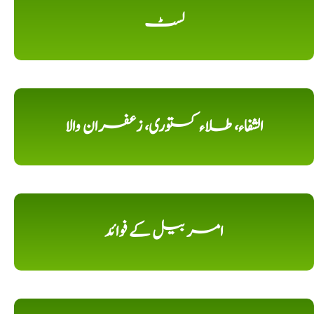
لسٹ
الشفاء، طلاء کستوری، زعفران والا
امر بیل کے فوائد