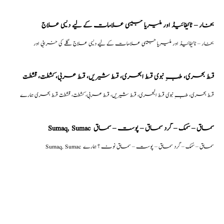
بخار – ٹائیفائیڈ اور ملیریا جیسی علامات کے لیے دیسی علاج
بخار – ٹائیفائیڈ اور ملیریا جیسی علامات کے لیے دیسی علاج گلے کی خرابی اور
قسط بحری، طبِ نبوی قسط البحری، قسط شیریں، قسط عربی، كشطت، قشطت
قسط بحری، طبِ نبوی قسط البحری، قسط شیریں، قسط عربی، كشطت، قشطت قسط بحری ہمارے
Sumaq, Sumac سماق – سُمک – گرد سماق – پوست – سماق
Sumaq, Sumac سماق – سُمک – گرد سماق – پوست – سماق نوٹ ؟ ہمارے