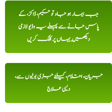
جب بیمار ہو جاو تو حکیم، ڈاکڑ، کے
پاس جانے سے پہلے یہ وڈیو لازمی
دیکھیں, یہاں پر کلک کریں
جریان، احتلام، کیلئے جڑی بوٹیوں سے،
دیسی علاج