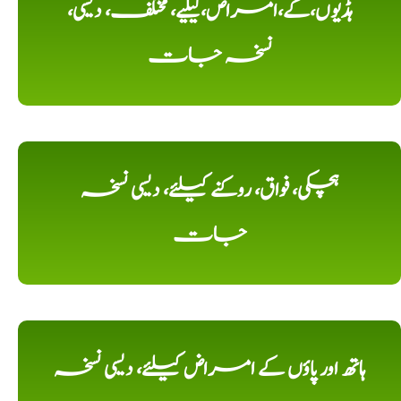
ہڈیوں،کے،امراض،کیلیے، مختلف، دیسی،
نسخہ جات
ہچکی، فواق، روکنے کیلئے، دیسی نسخہ
جات
ہاتھ اور پاؤں کے امراض کیلئے، دیسی نسخہ