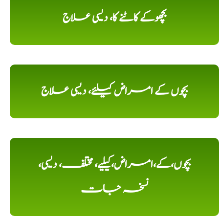
بچھوکے کاٹنے کا، دیسی علاج
بچوں کے امراض کیلئے، دیسی علاج
بچوں،کے،امراض،کیلیے، مختلف، دیسی،
نسخہ جات