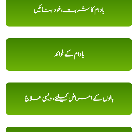
بادام کا شربت،خود بنائیں
بادام کے فوائد
بالوں کے امراض کیلئے، دیسی علاج