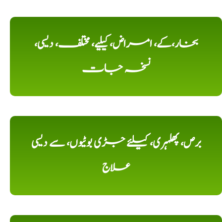
بخار،کے، امراض، کیلیے، مختلف، دیسی،
نسخہ جات
برص، پھلہری، کیلئے جڑی بوٹیوں، سے دیسی
علاج