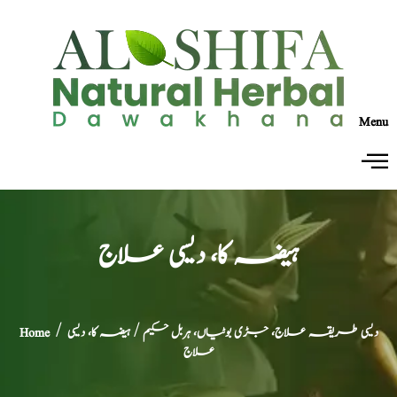
Menu
ہیضہ کا، دیسی علاج
دیسی طریقہ علاج، جڑی بوٹیاں، ہربل حکیم
/ ہیضہ کا، دیسی
/
Home
علاج