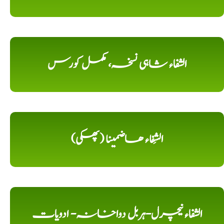
الشفاء شاہی نسخہ، مکمل کورس
الشِفاء ھاضمینا (پھکی)
الشفاء نیچرل-ہربل دواخانہ- ادویات