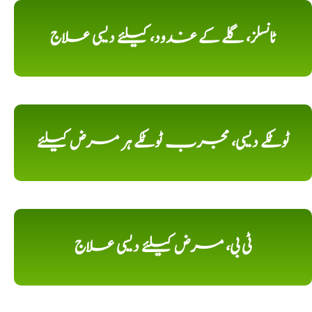
ٹانسلز، گلے کے غدود، کیلئے دیسی علاج
ٹوٹکے دیسی، مجرب ٹوٹکے ہر مرض کیلئے
ٹی بی، مرض کیلئے دیسی علاج