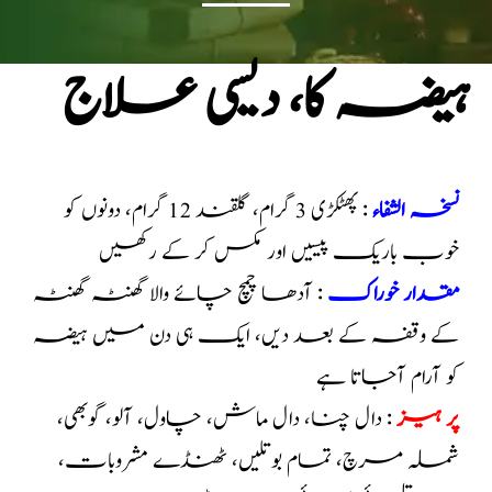
ہیضہ کا، دیسی علاج
نسخہ الشفاء
: پھٹکڑی 3 گرام، گلقند 12 گرام، دونوں کو
خوب باریک پیسیں اور مکس کر کے رکھیں
مقدار خوراک
: آدھا چمچ چائے والا گھنٹہ گھنٹہ
کے وقفہ کے بعد دیں، ایک ہی دن میں ہیضہ
کو آرام آجاتا ہے
پر ہیز
: دال چنا، دال ماش، چاول، آلو، گوبھی،
شملہ مرچ، تمام بوتلیں، ٹھنڈے مشروبات،