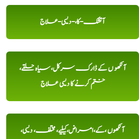
آتشک-کا،-دیسی-علاج
آنکھو ں کے ڈارک سرکل، سیاہ حلقے،
ختم کرنے کا دیسی علاج
آنکھوں ،کے،امراض،کیلیے، مختلف، دیسی،