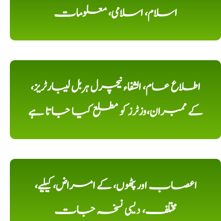
اسلام، اسلامی، معلومات
اطلاع عام، الشفاء نیچرل ہربل لیبارٹریز،
کے ممبران،وزٹرز کو مطلع کیا جاتا ہے
اعصاب اور پٹھوں، کے امراض، کیلیے،
مختلف، دیسی نسخہ جات