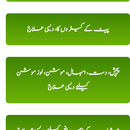
پیٹ کے کیڑ وں کا، دیسی علاج
پیچش، دست، اسہال، موشن، لوز موشن
کیلئے دیسی علاج