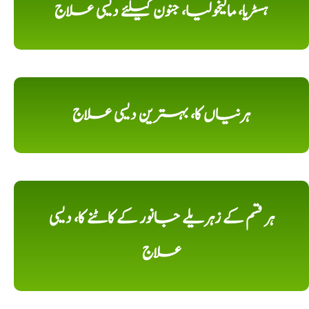
ہسٹریا، مالیخولیا، جنون کیلئے دیسی علاج
ہرنیاں کا، بہترین دیسی علاج
ہر قسم کے زہریلے جانور کے کاٹنے کا، دیسی
علاج