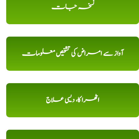
نسخہ جات
آواز سے امراض کی تشخیص معلومات
اٹھرا کا، دیسی علاج