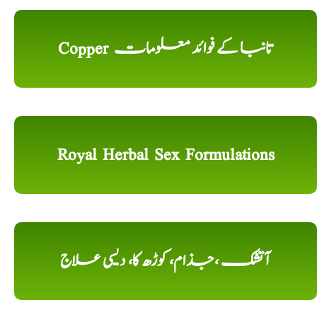
Copper تانبا کے فوائد معلومات
Royal Herbal Sex Formulations
آتشک ،جذام، کوڑھ کا، دیسی علاج