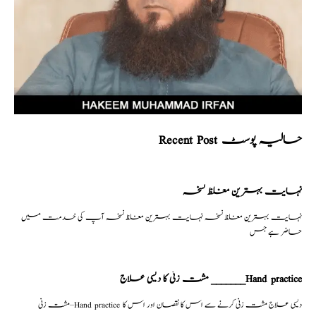
Recent Post حالیہ پوسٹ
نہایت بہترین مغلظ نسخہ
نہایت بہترین مغلظ نسخہ نہایت بہترین مغلظ نسخہ آپ کی خدمت میں
حاضر ہے جس
مشت زنی کا دیسی علاج _______Hand practice
مشت زنی–Hand practice دیسی علاج مشت زنی کرنے سے اس کا نقصان اور اس کا