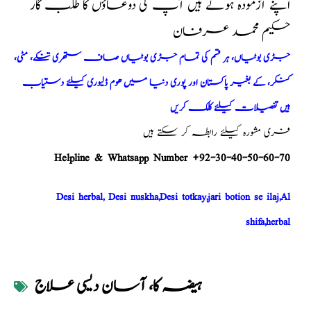
اپنے آزمودہ ہوتے ہیں آپ کی دوعاؤں کا طلب گار
حکیم محمد عرفان
جڑی بوٹیاں، ہر قسم کی تمام جڑی بوٹیاں صاف ستھری تنکے، مٹی،
کنکر، کے بغیر پاکستان اور پوری دنیا میں ھوم ڈلیوری کیلئے دستیاب
ہیں تفصیلات کیلئے کلک کریں
فری مشورہ کیلئے رابطہ کر سکتے ہیں
Helpline & Whatsapp Number +92-30-40-50-60-70
Desi herbal, Desi nuskha,Desi totkay,jari botion se ilaj,Al
shifa,herbal
ہیضہ کا، آسان دیسی علاج