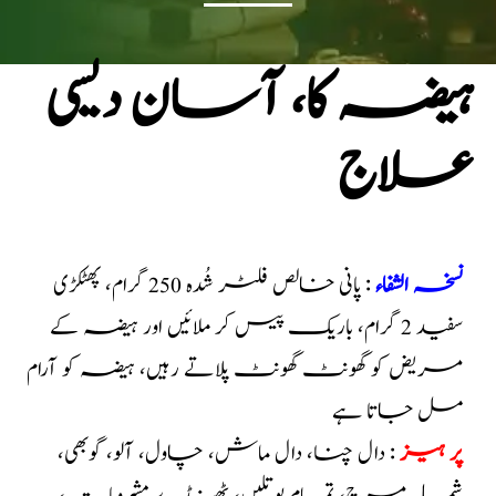
ہیضہ کا، آسان دیسی
علاج
نسخہ الشفاء
: پانی خالص فلٹر شُدہ 250 گرام، پھٹکڑی
سفید 2 گرام، باریک پیس کر ملائیں اور ہیضہ کے
مریض کو گھونٹ گھونٹ پلاتے رہیں، ہیضہ کو آرام
مل جاتا ہے
پر ہیز
: دال چنا، دال ماش، چاول، آلو، گوبھی،