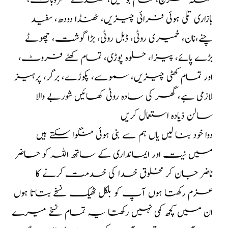
شملہ مرچ، تمام بوتلیں، ٹھنڈے مشروبات،
بازاری تلی ہوئی فرائی چیزیں، ٹھنڈا دودھ، سفید
چنے،نان، خمیری روٹی، ڈبل روٹی، بڑا گوشت، چھوٹے
بڑے پائے، پیزا، حلوہ پوڑی، تمام کھٹے فروٹ،
اور تمام کھٹی چیزیں، سموسے، پکوڑے، برگر، پرہیز
لازمی ہے، گھر کی سادہ روٹی کھائیں شوربے والا
سالن ذیادہ استعمال کریں
دوا خود بنا لیں یاں ہم سے بنی ہوئی منگوا سکتے ہیں
میں نیت اور ایمانداری کے ساتھ اللہ کو حاضر
ناضر جان کر مخلوق خدا کی خدمت کرنے کا
عزم رکھتا ہوں آپ کو بلکل ٹھیک نسخے بتاتا ہوں
ان میں کچھ کمی نہیں رکھتا یہ تمام نسخے میرے