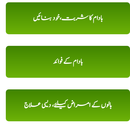
بادام کا شربت،خود بنائیں
بادام کے فوائد
بالوں کے امراض کیلئے، دیسی علاج