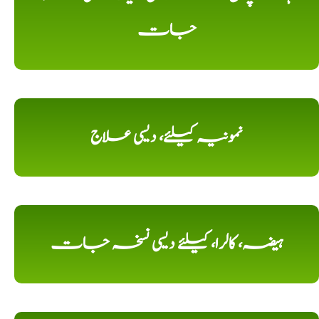
جات
نمونیہ کیلئے، دیسی علاج
ہیضہ، کالرا، کیلئے دیسی نسخہ جات