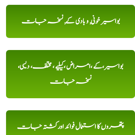
بواسیر خونی, و بادی کے, نسخہ جات
بواسیر،کے ،امراض ،کیلیے ، مختلف، دیسی،
نسخہ جات
پتھروں کا استعمال فوائد اورکشتہ جات