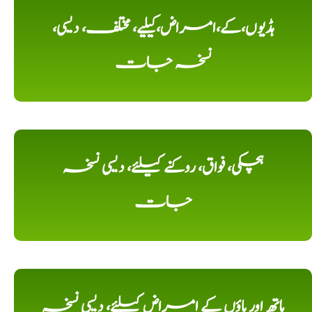
ہڈیوں،کے،امراض،کیلیے، مختلف، دیسی،
نسخہ جات
ہچکی، فواق، روکنے کیلئے، دیسی نسخہ
جات
ہاتھ اور پاؤں کے امراض کیلئے، دیسی نسخہ