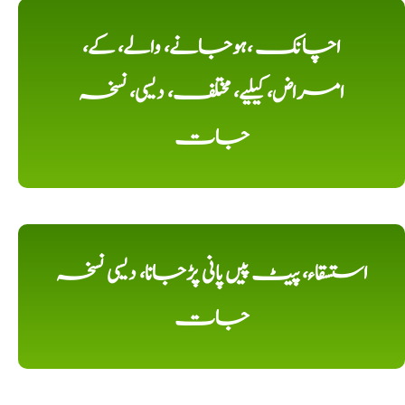
اچانک ،ہوجانے، والے، کے،
امراض، کیلیے، مختلف، دیسی، نسخہ
جات
استسقاء، پیٹ پیں پانی پڑجانا، دیسی نسخہ
جات