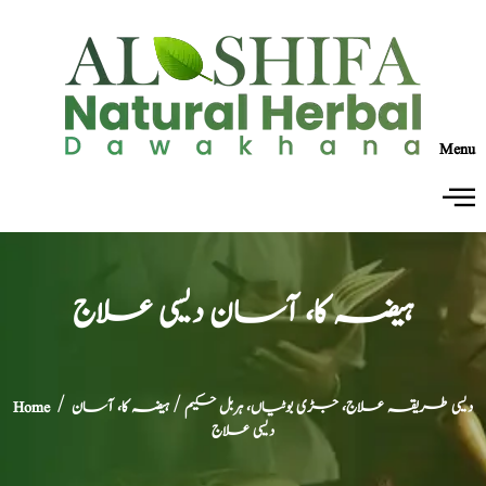
Menu
ہیضہ کا، آسان دیسی علاج
دیسی طریقہ علاج، جڑی بوٹیاں، ہربل حکیم
/ ہیضہ کا، آسان
/
Home
دیسی علاج