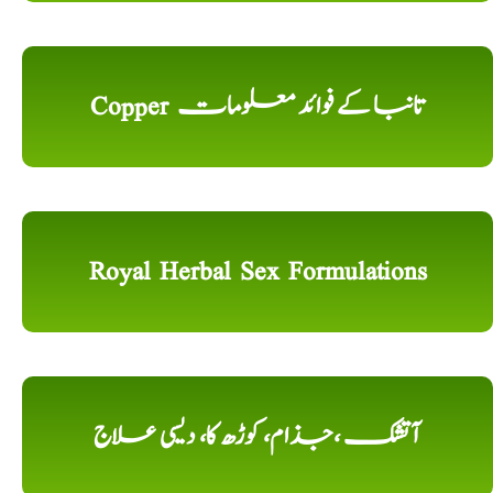
Copper تانبا کے فوائد معلومات
Royal Herbal Sex Formulations
آتشک ،جذام، کوڑھ کا، دیسی علاج