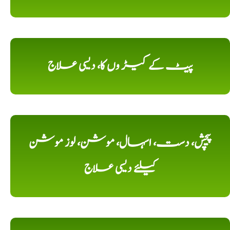
پیٹ کے کیڑ وں کا، دیسی علاج
پیچش، دست، اسہال، موشن، لوز موشن
کیلئے دیسی علاج