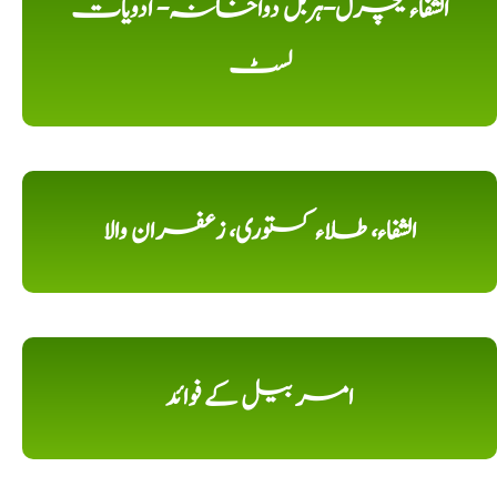
الشفاء نیچرل-ہربل دواخانہ- ادویات
لسٹ
الشفاء، طلاء کستوری، زعفران والا
امر بیل کے فوائد