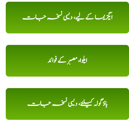
ایگزیما کے لیے، دیسی نسخہ جات
ایلوا، مصبر کے فوائد
باؤ گولہ کیلئے، دیسی نسخہ جات