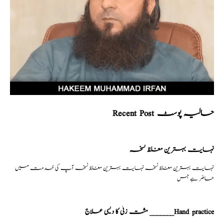
Recent Post حالیہ پوسٹ
نہایت بہترین مغلظ نسخہ
نہایت بہترین مغلظ نسخہ نہایت بہترین مغلظ نسخہ آپ کی خدمت میں
حاضر ہے جس
مشت زنی کا دیسی علاج _______Hand practice