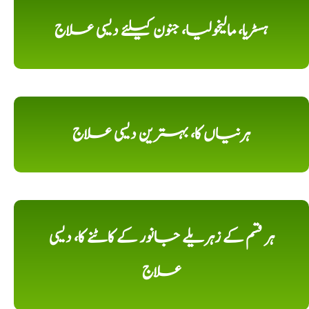
ہسٹریا، مالیخولیا، جنون کیلئے دیسی علاج
ہرنیاں کا، بہترین دیسی علاج
ہر قسم کے زہریلے جانور کے کاٹنے کا، دیسی
علاج