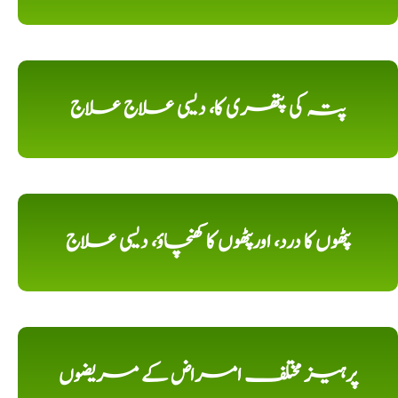
پتہ کی پتھری کا، دیسی علاج علاج
پٹھوں کا درد، اورپٹھوں کا کھنچاؤ، دیسی علاج
پرہیز مختلف امراض کے مریضوں