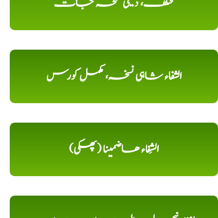
مختلف، دیسی نسخہ جات
الشفاء شاہی نسخہ، مکمل کورس
الشِفاء ھاضمینا (پھکی)