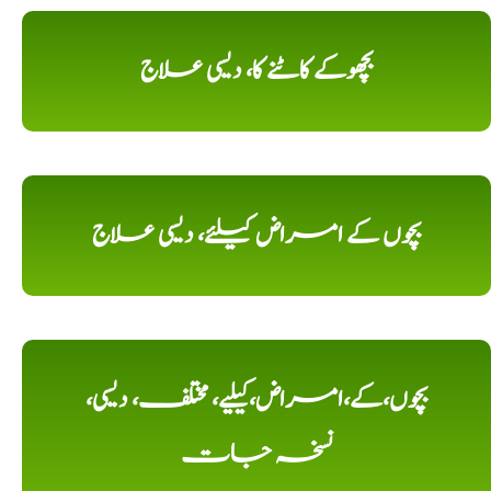
بچھوکے کاٹنے کا، دیسی علاج
بچوں کے امراض کیلئے، دیسی علاج
بچوں،کے،امراض،کیلیے، مختلف، دیسی،
نسخہ جات