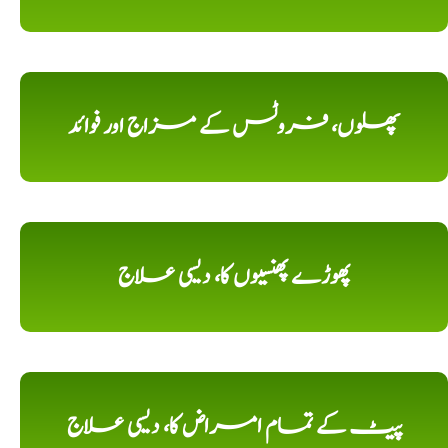
پھلوں، فروٹس کے مزاج اور فوائد
پھوڑے پھنسیوں کا، دیسی علاج
پیٹ کے تمام امراض کا، دیسی علاج