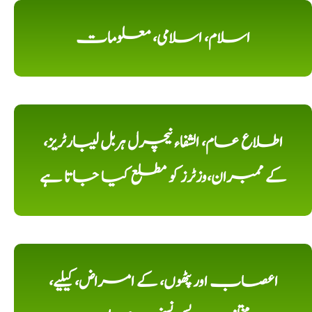
اسلام، اسلامی، معلومات
اطلاع عام، الشفاء نیچرل ہربل لیبارٹریز،
کے ممبران،وزٹرز کو مطلع کیا جاتا ہے
اعصاب اور پٹھوں، کے امراض، کیلیے،