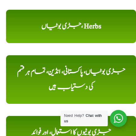
جڑی بوٹیاں، Herbs
جڑی بوٹیاں، پاکستانی، انڈین، تمام ہر قسم
کی دستیاب ہیں
Need Help?
Chat with
us
جڑی بوٹیوں کا استعمال، اور فوائد