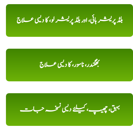
بلڈ پریشر ہائی، اور بلڈ پریشر لو، کا دیسی علاج
بھگندر، ناسور، کا دیسی علاج
بہق، چھیپ، کیلئے دیسی نسخہ جات