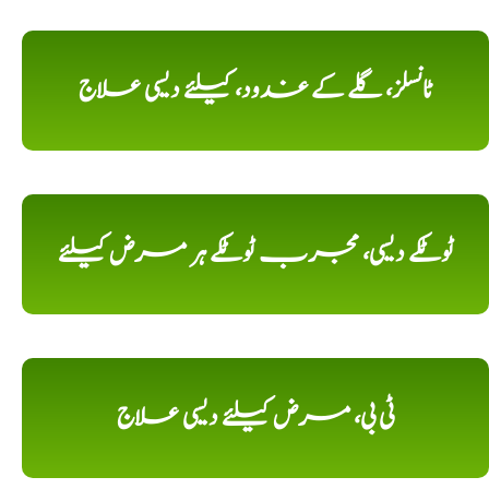
ٹانسلز، گلے کے غدود، کیلئے دیسی علاج
ٹوٹکے دیسی، مجرب ٹوٹکے ہر مرض کیلئے
ٹی بی، مرض کیلئے دیسی علاج