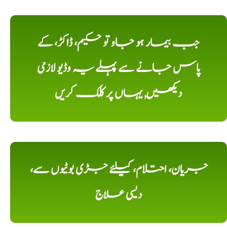
جب بیمار ہو جاو تو حکیم، ڈاکڑ، کے
پاس جانے سے پہلے یہ وڈیو لازمی
دیکھیں, یہاں پر کلک کریں
جریان، احتلام، کیلئے جڑی بوٹیوں سے،
دیسی علاج