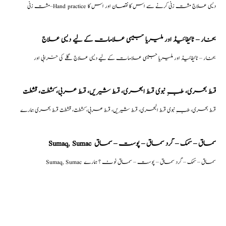
مشت زنی–Hand practice دیسی علاج مشت زنی کرنے سے اس کا نقصان اور اس کا
بخار – ٹائیفائیڈ اور ملیریا جیسی علامات کے لیے دیسی علاج
بخار – ٹائیفائیڈ اور ملیریا جیسی علامات کے لیے دیسی علاج گلے کی خرابی اور
قسط بحری، طبِ نبوی قسط البحری، قسط شیریں، قسط عربی، كشطت، قشطت
قسط بحری، طبِ نبوی قسط البحری، قسط شیریں، قسط عربی، كشطت، قشطت قسط بحری ہمارے
Sumaq, Sumac سماق – سُمک – گرد سماق – پوست – سماق
Sumaq, Sumac سماق – سُمک – گرد سماق – پوست – سماق نوٹ ؟ ہمارے