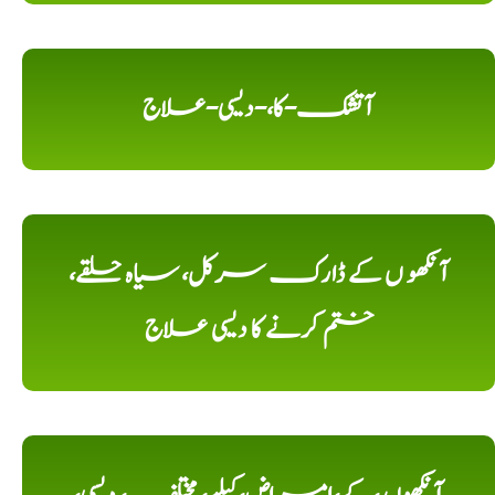
آتشک-کا،-دیسی-علاج
آنکھو ں کے ڈارک سرکل، سیاہ حلقے،
ختم کرنے کا دیسی علاج