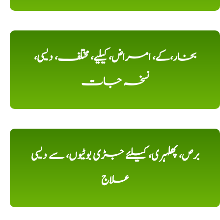
بخار،کے، امراض، کیلیے، مختلف، دیسی،
نسخہ جات
برص، پھلہری، کیلئے جڑی بوٹیوں، سے دیسی
علاج