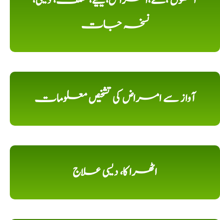
آنکھوں ،کے،امراض،کیلیے، مختلف، دیسی،
نسخہ جات
آواز سے امراض کی تشخیص معلومات
اٹھرا کا، دیسی علاج