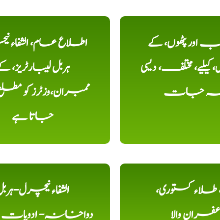
اور پٹھوں، کے
اطلاع عام، الشفاء ن
یلیے، مختلف، دیسی
ہربل لیبارٹریز، ک
خہ جات
ممبران،وزٹرز کو مطل
جاتا ہے
ء، طلاء کستوری،
الشفاء نیچرل-ہرب
عفران والا
دواخانہ- ادویات