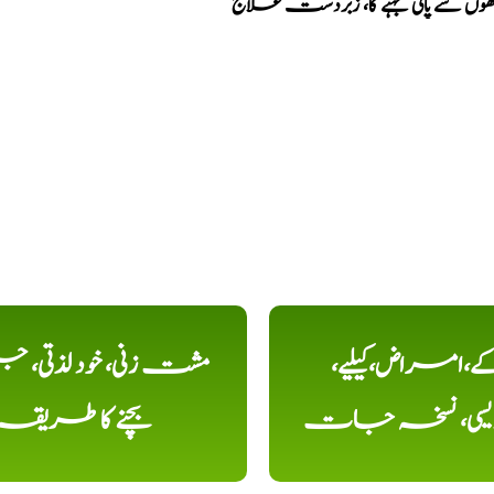
ھوں سے پانی بہنے کا، زبردست علاج
کے،امراض،کیلیے،
مشت زنی، خود لذتی، ج
دیسی، نسخہ جات
بچنے کا طریقہ