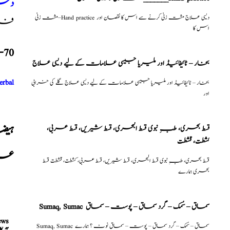
دست
مشت زنی–Hand practice دیسی علاج مشت زنی کرنے سے اس کا نقصان اور
فری 
اس کا
-70
بخار – ٹائیفائیڈ اور ملیریا جیسی علامات کے لیے دیسی علاج
erbal
بخار – ٹائیفائیڈ اور ملیریا جیسی علامات کے لیے دیسی علاج گلے کی خرابی
اور
ہیض
قسط بحری، طبِ نبوی قسط البحری، قسط شیریں، قسط عربی،
كشطت، قشطت
عل
قسط بحری، طبِ نبوی قسط البحری، قسط شیریں، قسط عربی، كشطت، قشطت قسط
بحری ہمارے
Sumaq, Sumac سماق – سُمک – گرد سماق – پوست – سماق
ews
Sumaq, Sumac سماق – سُمک – گرد سماق – پوست – سماق نوٹ ؟ ہمارے