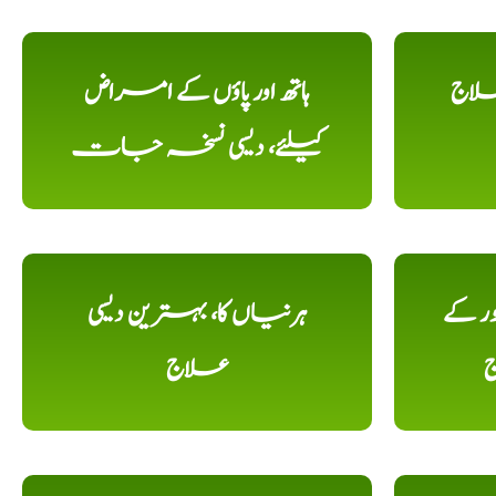
علاج
ہاتھ اور پاؤں کے امراض
کیلئے، دیسی نسخہ جات
ور کے
ہرنیاں کا، بہترین دیسی
ج
علاج