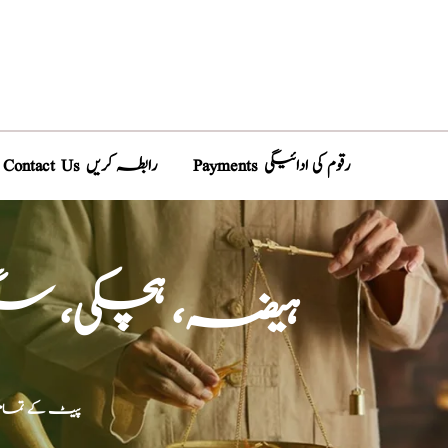
Payments رقوم کی ادائیگی
Contact Us رابطہ کریں
ہیضہ، ہچکی، سنگ
پیٹ کے تمام 