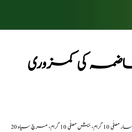
ھاضمہ کی کمزوری
: منسل مصفٰی 10 گرام، پارہ مصفٰی 10 گرام، گندھک آملہ سار مصفٰی 10 گرام، بیش مصفٰی 10 گرام، مرچ سیاہ 20