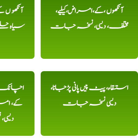
آنکھوں ،کے،امراض،کیلیے،
آنکھو ں
مختلف، دیسی، نسخہ جات
سیاہ حلقے
استسقاء، پیٹ پیں پانی پڑجانا،
اچانک ،
دیسی نسخہ جات
کے، امرا
دیسی