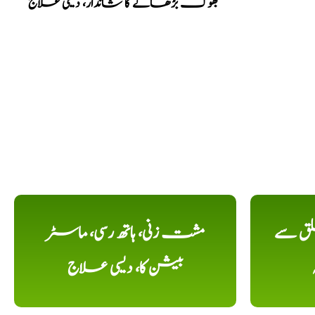
بھوک بڑھانے کا شاندار، دیسی علاج
لق سے
مشت زنی، ہاتھ رسی، ماسٹر
بیشن کا، دیسی علاج