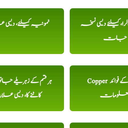
را، کیلئے دیسی نسخہ
نمونیہ کیلئے، دیسی 
جات
Copper تانبا کے فوائد
ہر قسم کے زہریلے جان
علومات
کاٹنے کا، دیسی علا