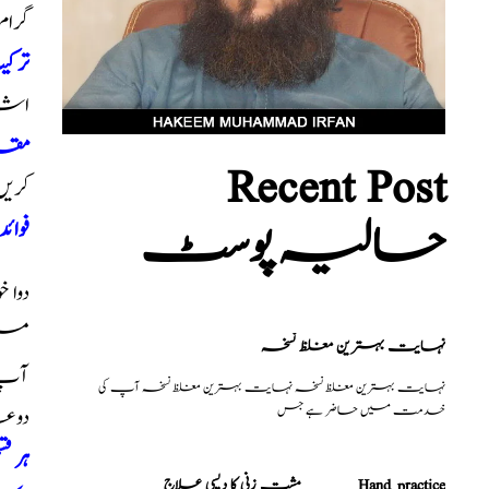
گرام
ترک
اشیا
مقد
Recent Post
کریں
حالیہ پوسٹ
فوائد
دوا 
میں
نہایت بہترین مغلظ نسخہ
آپ ک
نہایت بہترین مغلظ نسخہ نہایت بہترین مغلظ نسخہ آپ کی
خدمت میں حاضر ہے جس
دوع
ہر ق
مشت زنی کا دیسی علاج _______Hand practice