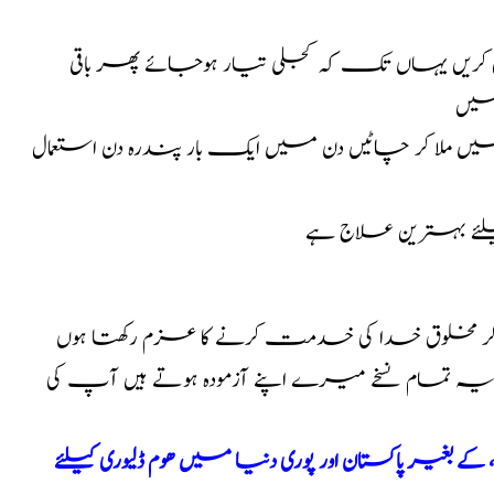
 کریں یہاں تک کہ کجلی تیار ہوجائے پھر باقی
کھیں
 ملا کر چاٹیں دن میں ایک بار پندرہ دن استعمال
لئے بہترین علاج ہے
کر مخلوق خدا کی خدمت کرنے کا عزم رکھتا ہوں
ا یہ تمام نسخے میرے اپنے آزمودہ ہوتے ہیں آپ کی
بغیر پاکستان اور پوری دنیا میں ھوم ڈلیوری کیلئے