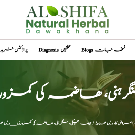
Blogs نسخہ جات
Diagnosis تشخیص
Products پراڈکٹس خری
رہنی، ھاضمہ کی کمزور
امراض کا، دیسی علاج
/ ہیضہ، ہچکی، سنگرہنی، ھاضمہ کی کمزوری ___دیسی ع