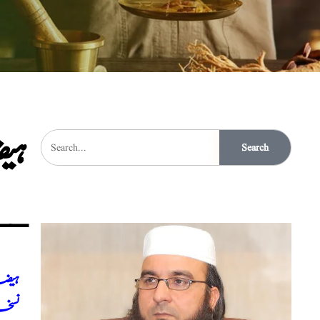
ہی
Search
__
ہیض
نسخہ