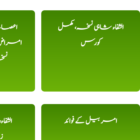
الشفاء شاہی نسخہ، مکمل
اعصاب 
کورس
امراض، ک
نس
امر بیل کے فوائد
الشفا
ز