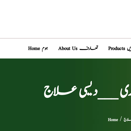
دیں
About Us تعارف
Home ہوم
ی ___دیسی علاج
لاج
/
Home