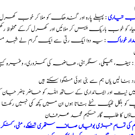
یب تیاری
: پہلے پارہ اور گندھک کو ملا کر خوب کھرل
ء کو خوب باریک پیس کر ملائیں اور کھرل کرکے محفوظ ر
ار خوراک
: یہ دوا ایک رتی سے ایک گرام لے شہد میں
: ہیضہ، ہچکی، سنگرہنی، ھاضمہ کی کمزوری، وغیرہ کی
خود بنا لیں یاں ہم سے بنی ہوئی منگوا سکتے ہیں
 نیت اور ایمانداری کے ساتھ اللہ کو حاضر ناضر جان 
و بلکل ٹھیک نسخے بتاتا ہوں ان میں کچھ کمی نہیں رکھت
اؤں کا طلب گار حکیم محمد عرفان
سم کی تمام جڑی بوٹیاں صاف ستھری تنکے، مٹی، کنکر، کے 