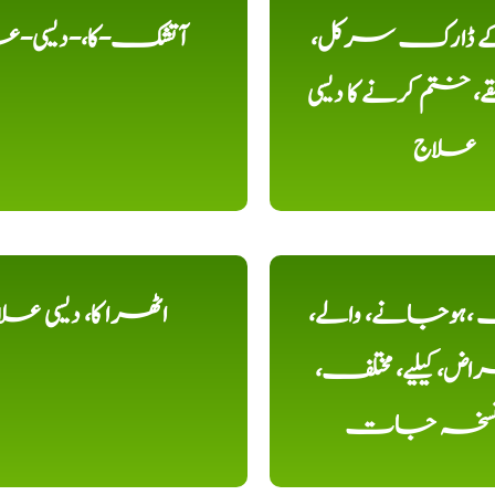
 کے ڈارک سرکل،
آتشک-کا،-دیسی-ع
، ختم کرنے کا دیسی
علاج
ہوجانے، والے،
اٹھرا کا، دیسی عل
ض، کیلیے، مختلف،
، نسخہ جات