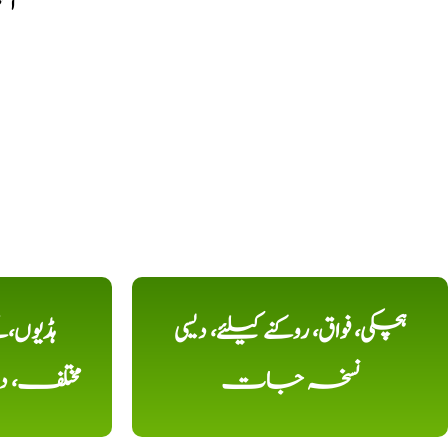
آنک
ہچکی، فواق، روکنے کیلئے، دیسی
ہڈیوں،
نسخہ جات
مختلف، 