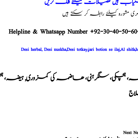
یاب ہیں تفصیلات کیلئے کلک کریں
مشورہ کیلئے رابطہ کر سکتے ہیں
Helpline & Whatsapp Number +92-30-40-50-60
Desi herbal, Desi nuskha,Desi totkay,jari botion se ilaj,Al shifa,h
ہ، ہچکی، سنگرہنی، ھاضمہ کی کمزوری
,
ہیضہ، ہچ
اج
Next N