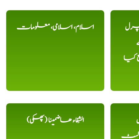
یچرل
اسلام، اسلامی، معلومات
ے
ع کیا
ل
الشِفاء ھاضمینا (پھکی)
 لسٹ