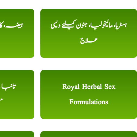
ہسٹریا، مالیخولیا، جنون کیلئے دیسی
ہیضہ، کال
علاج
Royal Herbal Sex
Formulations
م