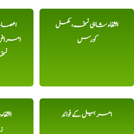
الشفاء شاہی نسخہ، مکمل
اعصاب 
کورس
امراض، ک
نس
امر بیل کے فوائد
الشفا
ز