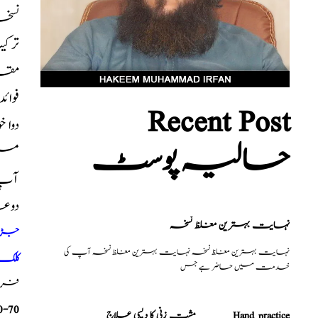
نسخہ الشفا
ترکی
مقد
فوائ
Recent Post
دوا 
حالیہ پوسٹ
میں
آپ ک
دوع
نہایت بہترین مغلظ نسخہ
جڑی ب
نہایت بہترین مغلظ نسخہ نہایت بہترین مغلظ نسخہ آپ کی
کلک 
خدمت میں حاضر ہے جس
فری م
0-70
مشت زنی کا دیسی علاج _______Hand practice