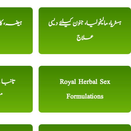
ہسٹریا، مالیخولیا، جنون کیلئے دیسی
ہیضہ، کال
علاج
Royal Herbal Sex
Formulations
م