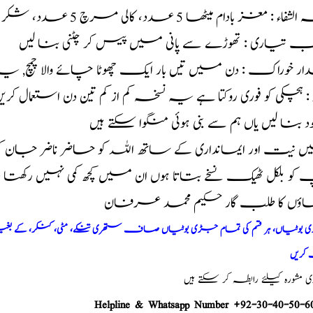
ء : مغز بادام میٹھا 5 عدد، کالی مرچ 5 عدد، شکر 1 بڑا چمچ کھانے والا
ب تیاری : تھوڑے سے پانی میں پیس کر چٹنی بنا لیں
ار خوراک : دن میں تیں بار ایک چھوٹا چائے والا چمچ
د : ہچکی کو فوری روکتا ہے یہ نسخہ کم از کم تین دن استعمال کری
خود بنا لیں یاں ہم سے بنی ہوئی منگوا سکتے ہیں
 نیت اور ایمانداری کے ساتھ اللہ کو حاضر ناضر جان 
و بلکل ٹھیک نسخے بتاتا ہوں ان میں کچھ کمی نہیں رکھت
اؤں کا طلب گار حکیم محمد عرفان
وٹیاں، ہر قسم کی تمام جڑی بوٹیاں صاف ستھری تنکے، مٹی، کنکر، کے بغیر پ
کریں
شورہ کیلئے رابطہ کر سکتے ہیں
Helpline & Whatsapp Number +92-30-40-50-6