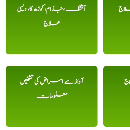
لاج
آتشک ،جذام، کوڑھ کا، دیسی
علاج
اج
آواز سے امراض کی تشخیص
معلومات