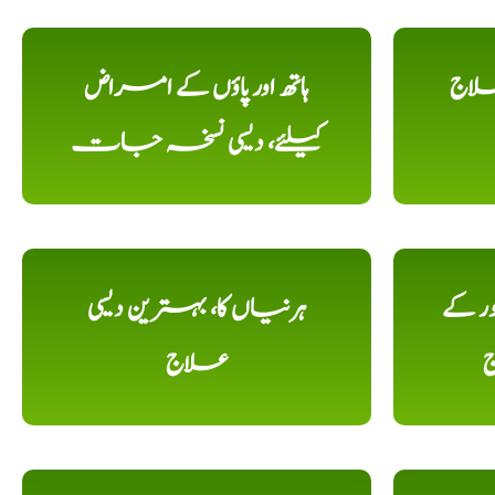
علاج
ہاتھ اور پاؤں کے امراض
کیلئے، دیسی نسخہ جات
ور کے
ہرنیاں کا، بہترین دیسی
ج
علاج