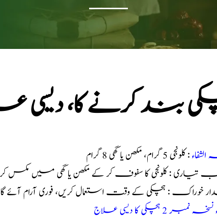
کی بند کرنے کا، دیسی ع
 الشفاء
: کلونجی 5 گرام، مکھن یا گھی 8 گرام
ب تیاری : کلونجی کا سفوف کر کے مکھن یا گھی میں مکس کر 
ر خوراک : ہچکی کے وقت استعمال کریں، فوری آرام آئے گ
سخہ نمبر 2 ہچکی کا دیسی علاج