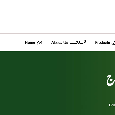
دیں
About Us تعارف
Home ہوم
ج
Ho