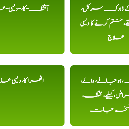
 کے ڈارک سرکل،
آتشک-کا،-دیسی-ع
، ختم کرنے کا دیسی
علاج
ہوجانے، والے،
اٹھرا کا، دیسی عل
ض، کیلیے، مختلف،
، نسخہ جات