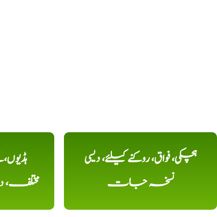
ہچکی، فواق، روکنے کیلئے، دیسی
ہڈیوں،
نسخہ جات
مختلف، 