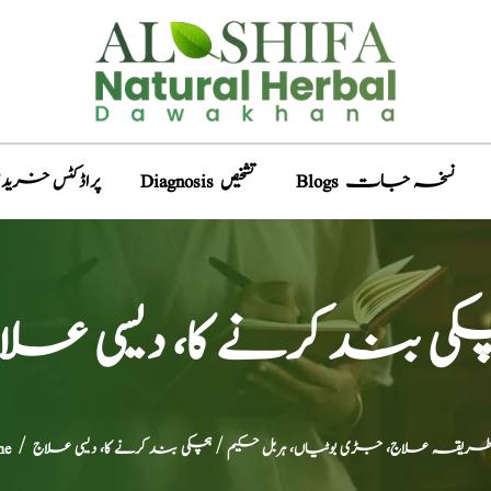
Blogs نسخہ جات
Diagnosis تشخیص
Products پراڈکٹس خری
کی بند کرنے کا، دیسی علا
 طریقہ علاج، جڑی بوٹیاں، ہربل حکیم
/ ہچکی بند کرنے کا، دیسی علاج
/
me