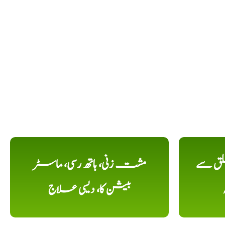
لق سے
مشت زنی، ہاتھ رسی، ماسٹر
بیشن کا، دیسی علاج