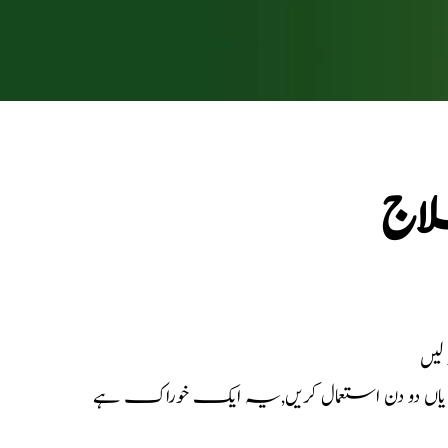
لاج
لیں
ا یاں دو دن استعمال کریں,یہ ایک خوراک ہے