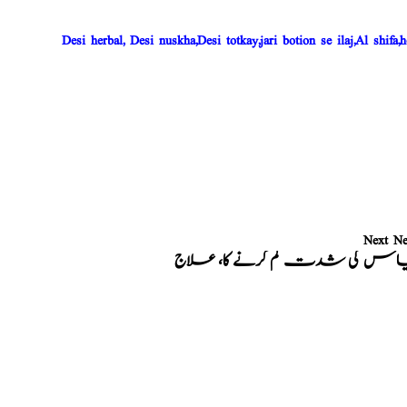
Desi herbal, Desi nuskha,Desi totkay,jari botion se ilaj,Al shifa,h
Next N
اس کی شدت کم کرنے کا، علاج