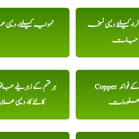
را، کیلئے دیسی نسخہ
نمونیہ کیلئے، دیسی 
جات
Copper تانبا کے فوائد
ہر قسم کے زہریلے جان
علومات
کاٹنے کا، دیسی علا