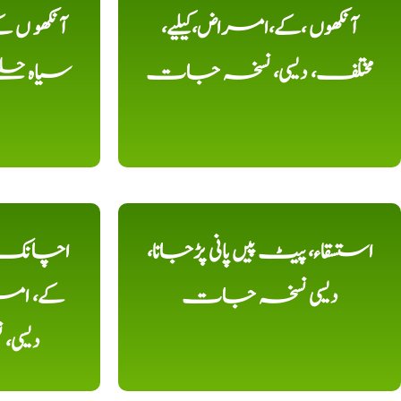
آنکھوں ،کے،امراض،کیلیے،
آنکھو ں
مختلف، دیسی، نسخہ جات
سیاہ حلقے
استسقاء، پیٹ پیں پانی پڑجانا،
اچانک ،
دیسی نسخہ جات
کے، امرا
دیسی