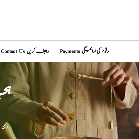
Payments رقوم کی ادائیگی
Contact Us رابطہ کریں
ہچ
دیسی