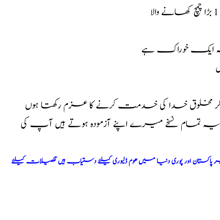
, یہ ایک خوراک ہے
ں
کر مخلوق خدا کی خدمت کرنے کا عزم رکھتا ہوں
ا یہ تمام نسخے میرے اپنے آزمودہ ہوتے ہیں آپ کی
اکستان اور پوری دنیا میں ھوم ڈلیوری کیلئے دستیاب ہیں تفصیلات کیلئے