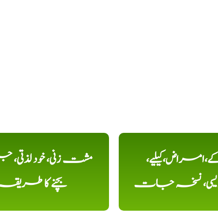
کے،امراض،کیلیے،
مشت زنی، خود لذتی، ج
دیسی، نسخہ جات
بچنے کا طریقہ