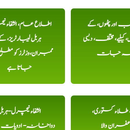
اور پٹھوں، کے
اطلاع عام، الشفاء ن
یلیے، مختلف، دیسی
ہربل لیبارٹریز، ک
خہ جات
ممبران،وزٹرز کو مطل
جاتا ہے
ء، طلاء کستوری،
الشفاء نیچرل-ہرب
عفران والا
دواخانہ- ادویات