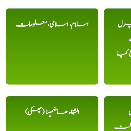
یچرل
اسلام، اسلامی، معلومات
ے
ع کیا
ل
الشِفاء ھاضمینا (پھکی)
 لسٹ