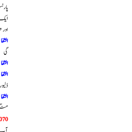
ایک
اور 
الشف
گی
الشف
الشف
ڈلی
الشف
منگو
070
آپ 