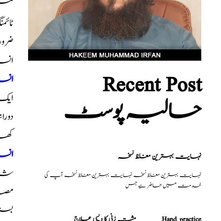
میں 
ٹائ
ضرور
انسانی دماغ 
Recent Post
انسا
حالیہ پوسٹ
دورا
کھان
انسا
نہایت بہترین مغلظ نسخہ
شادی
نہایت بہترین مغلظ نسخہ نہایت بہترین مغلظ نسخہ آپ کی
خدمت میں حاضر ہے جس
مصا
بستر
مشت زنی کا دیسی علاج _______Hand practice