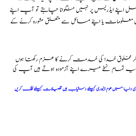
پارسل اپنے ایڈریس پر نہیں منگوانا چاہتے تو آپ اپنے
کی معلومات یا اپنے مسائل سے متعلق مشورہ کرنے کے
کر مخلوق خدا کی خدمت کرنے کا عزم رکھتا ہوں
ا یہ تمام نسخے میرے اپنے آزمودہ ہوتے ہیں آپ کی
ری دنیا میں ھوم ڈلیوری کیلئے دستیاب ہیں تفصیلات کیلئے کلک کریں