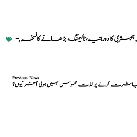
,
ہمبستری کا دورانیہ،ٹائیمنگ، بڑھانے کانسخہ
,
-
Previous News