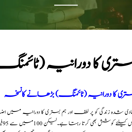
بستری کا دورانیہ (ٹائم
ستری کا دورانیہ (ٹائمنگ) بڑھانے کانسخہ
 شدہ زندگی کو پر لطف اور ہم بستری کا دورانیہ میں اض
اس