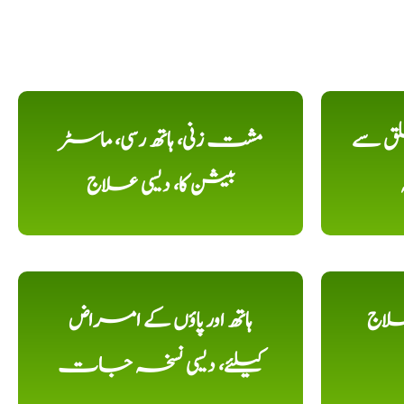
لق سے
مشت زنی، ہاتھ رسی، ماسٹر
بیشن کا، دیسی علاج
علاج
ہاتھ اور پاؤں کے امراض
کیلئے، دیسی نسخہ جات