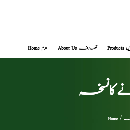
دیں
About Us تعارف
Home ہوم
نے کانسخہ
سخہ
/
Home