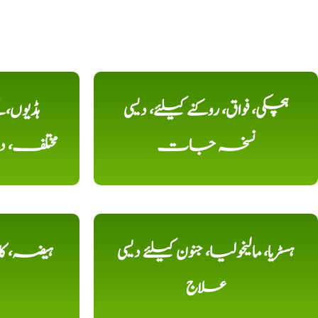
ہچکی، فواق، روکنے کیلئے، دیسی
ہڈیوں،
نسخہ جات
مختلف، 
ہسٹریا، مالیخولیا، جنون کیلئے دیسی
ہیضہ، کال
علاج