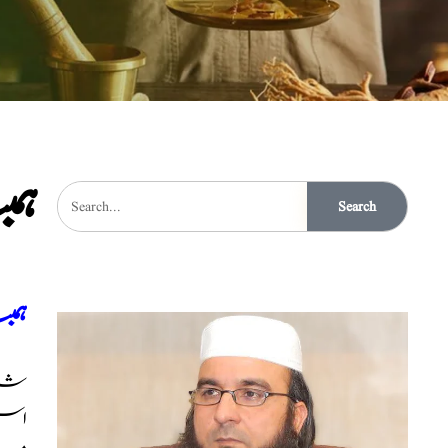
ہم
Search
ہمب
شادی