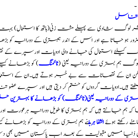
۔
 تناسل
ر لوگ شادی سے پہلے مشت زنی(ہاتھ کا استعمال) بہت ز
ر ہو جاتا ہے اور اس کے اندر ہمبستری کے دورانیہ کو 
منگ کیلئے استعمال کی جانے والی ادویات اورسپرے کے
لوگ ہم بستری کے دورانیہ یعنی (
ٹائمنگ
) کو بڑھانے کیلئ
ن ان کے نقصانات سے بے خبر ہوتے ہیں۔ان کے استعم
تے ہیں۔ادویات گردوں کو ختم کر دیتی ہیں اور سپرے عضو ت
بستری کے دورانیہ یعنی(ٹائمنگ) کو بڑھانے کا بہترین 
 کہ ہم جانتے ہیں کہ ہم بستری کا طویل دورانیہ ہرعورت او
ے رکھتے ہوئے
الشفا ہربل
نے ہم بستری کے دورانیہ کو بڑھانے ک
ی دُنیا میں مقبولیت کے بعد اب پاکستان میں بھی د