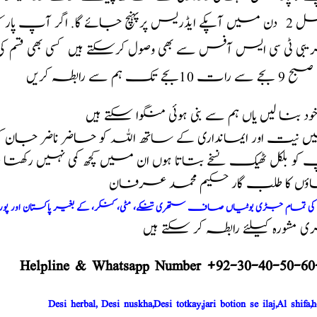
پارسل 2 دن میں آپکے ایڈریس پرپہنچ جائے گا. اگر آپ 
ی ٹی سی ایس آفس سے بھی وصول کرسکتے ہیں کسی بھی قسم 
ات 10بجے تک ہم سے رابطہ کریں
 خود بنا لیں یاں ہم سے بنی ہوئی منگوا سکتے ہیں
 نیت اور ایمانداری کے ساتھ اللہ کو حاضر ناضر جان 
و بلکل ٹھیک نسخے بتاتا ہوں ان میں کچھ کمی نہیں رکھت
اؤں کا طلب گار حکیم محمد عرفان
م کی تمام جڑی بوٹیاں صاف ستھری تنکے، مٹی، کنکر، کے بغیر پاکستان اور پو
مشورہ کیلئے رابطہ کر سکتے ہیں
Helpline & Whatsapp Number +92-30-40-50-60
Desi herbal, Desi nuskha,Desi totkay,jari botion se ilaj,Al shifa,h