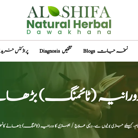
Blogs نسخہ جات
Diagnosis تشخیص
Products پراڈکٹس خری
 دورانیہ (ٹائمنگ) بڑھا
، کیلئے جڑی بوٹیوں سے، دیسی علاج
/ ہمبستری کا دورانیہ (ٹائمنگ) بڑھانے کان