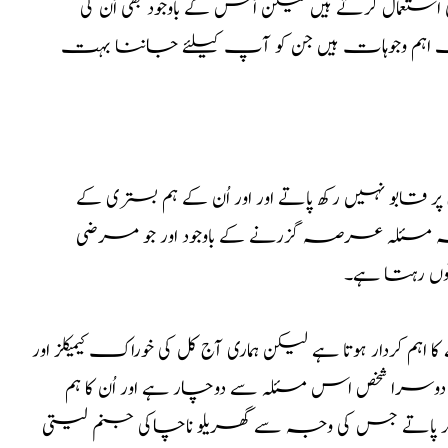
عمال کرتے ہیں لیکن اُس کے باوجود بھی اُن کی
ہم وجوہات ہیں جن کو آپ کیلئے جاننا بہت
اپنے دماغ پر قابو نہیں رکھ پاتے اور اور اُن کے ہم بستری کے
یہ مسئلہ عرصہ گزرنے کے باوجود اور جو مرضی
توں رہتا ہے۔
ردار ہوتا ہے لیکن ہماری آج کل کی خوراک کیمیکلز اور
شخص اس مسئلہ سے دوچار ہے اور اُن کا ہم
ہیں کر پاتے جس کی وجہ سے گھریلو ناچاکی جنم لیتی