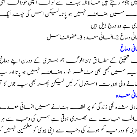
ناکام رہتے ہیں حالانکہ بہت سے لوگ اچھی خوراک بھی است
منگ میں اضافہ نہیں ہو پاتا۔لیکن اس کی چند ایک ا
ی ہے وہ درج ذیل ہیں
2۔انسانی معدہ 3۔عضوتناسل
نی دماغ
ایک تحقیق کے مطابق 57%لوگ ہم بستری کے دوران 
نیہ میں کبھی بھی خاطر خواہ اضافہ نہیں ہو پاتا اور 
ے والی ادویات استعمال کر لیں لیکن پھر بھی یہ جوں کا 
نی معدہ
 شدہ نجی زندگی کو پر لطف بنانے میں انسانی معدے کا اہم ک
لحہ جات سے بھری ہوتی ہے جس کی وجہ سے ہر دوسرا 
ی کا دورانیہ کم ہونے کی وجہ سے اپنی بیوی کو مطمئین ن