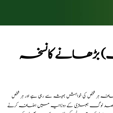
نگ) بڑھانے کانسخہ
افہ ہر شخص کی خواہش ہمیشہ سے رہی ہے اور ہر شخص
 کیلئے کوشش بھی کرتا رہتا ہے۔لیکن 100میں سے 95فیصد لوگ ہمبستری کے دوزانیہ میں اضافہ کرنے