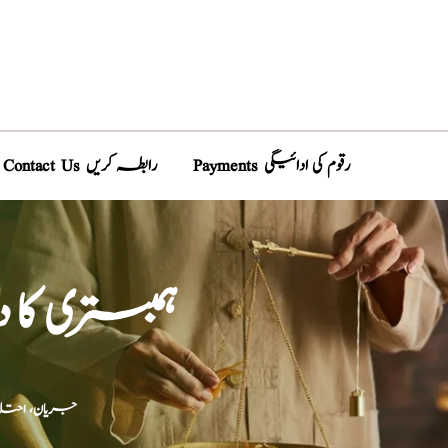
Payments رقوم کی ادائیگی
Contact Us رابطہ کریں
ہمبستری کا
جریان، احتلام