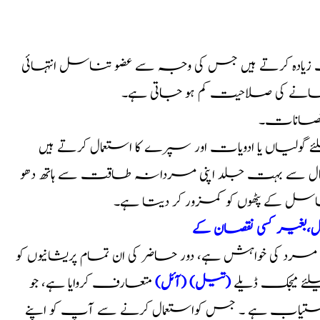
یادہ کرتے ہیں جس کی وجہ سے عضو تناسل انتہائی
بڑھانے کی صلاحیت کم ہو جاتی ہے۔
 نقصانات۔
ے گولیاں یا ادویات اور سپرے کا استعمال کرتے ہیں
ال سے بہت جلد اپنی مردانہ طاقت سے ہاتھ دھو
ناسل کے پٹھوں کو کمزور کر دیتا ہے۔
حل،بغیر کسی نقصان کے
ر مرد کی خواہش ہے، دور حاضر کی ان تمام پریشانیوں کو
یلئے میجک ڈیلے
(تیل) (آئل)
متعارف کروایا ہے، جو
ستیاب ہے ۔ جس کواستعمال کرنے سے آپ کو اپنے