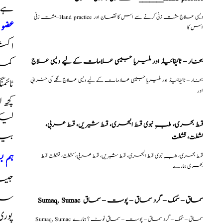
ہے 
مشت زنی–Hand practice دیسی علاج مشت زنی کرنے سے اس کا نقصان اور
عضو
اس کا
اکث
بخار – ٹائیفائیڈ اور ملیریا جیسی علامات کے لیے دیسی علاج
کمزو
بخار – ٹائیفائیڈ اور ملیریا جیسی علامات کے لیے دیسی علاج گلے کی خرابی
ٹائ
اور
کچھ 
لیک
قسط بحری، طبِ نبوی قسط البحری، قسط شیریں، قسط عربی،
كشطت، قشطت
بیٹھ
قسط بحری، طبِ نبوی قسط البحری، قسط شیریں، قسط عربی، كشطت، قشطت قسط
ہم 
بحری ہمارے
جیسا
سامن
Sumaq, Sumac سماق – سُمک – گرد سماق – پوست – سماق
پور
Sumaq, Sumac سماق – سُمک – گرد سماق – پوست – سماق نوٹ ؟ ہمارے