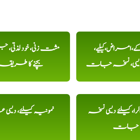
کے،امراض،کیلیے،
مشت زنی، خود لذتی، ج
دیسی، نسخہ جات
بچنے کا طریقہ
را، کیلئے دیسی نسخہ
نمونیہ کیلئے، دیسی 
جات