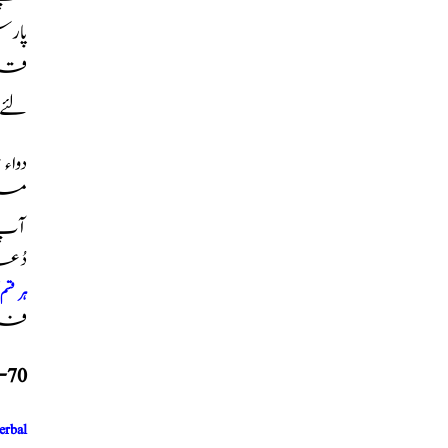
قریب
لئے صبح 9 بجے سے ر
دواء
میں
آپ ک
دُع
ہر قس
فری 
-70
erbal