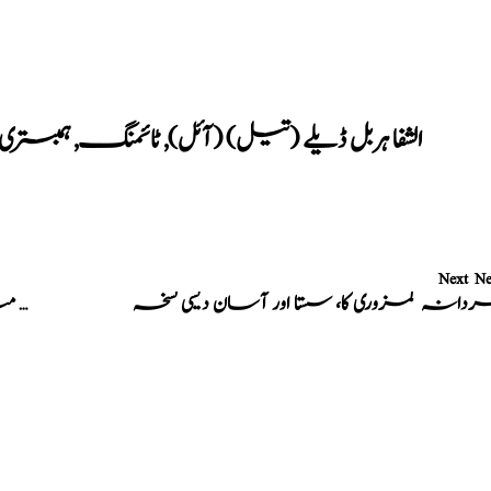
الشفا ہربل ڈیلے (تیل) (آئل)
,
ٹائمنگ
,
ہمبستری
Next N
انہ کمزوری کا، سستا اور آسان دیسی نسخہ
بیوی سے مباشرت کرنے پر لذت محسوس نہیں ہوتی آخر کیوں؟