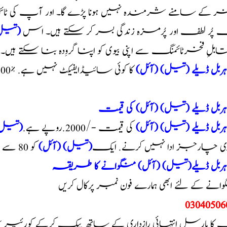
 پُر لطف اور پُرمزہ زندگی بسر کر سکتے ہیں۔ اس
(تیل)
قابلِ فخرٹائمنگ سے اپنی بیوی کو اپنا گروِدہ بنا سکتے ہیں۔
ا ہربل ڈیلے (تیل) (آئل)
ا ہربل ڈیلے (تیل) (آئل) کی قیمت
ا ہربل ڈیلے (تیل) (آئل)
کی قیمت -/2000.روپے ہے.
(تیل)
وری چارجز ادا نہیں کرنے. ایک
(تیل) (آئل)
کو 80 سے 100 بار استعمال کیا جاسکتا ہے
ا ہربل ڈیلے(تیل) (آئل) منگوانے کا طریقہ
انے کے لئے ابھی ہمارے فون نمبر پرکال کریں
03040506
کا پارسل انتہائی رازداری کے ساتھ پیک کرکے کورئی