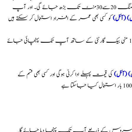
پارٹنر کے سامنے شرمندہ نہیں ہونا پڑے گا۔ اور آپ کی ٹائمنگ 20سے30منٹ تک بڑھ جائے گی۔ اور آپ
 (آئل)
کو کسی بھی عمر کے افراد استعمال کر سکتے ہیں
کا کوئی سائیڈایفیکٹ نہیں ہے. %100 منی بیک گارنٹی کے ساتھ آپ تک پہنچائی جائے
 (آئل)
کی قیمت پہلے ادا کرنی ہوگی اور کسی بھی قسم کے
ر سروس کے ذریعے آپ تک پہنچا دیا جائے گا.