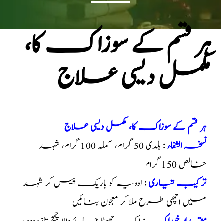
ہر قسم کے سوزاک کا،
مکمل دیسی علاج
ہر قسم کے سوزاک کا، مکمل دیسی علاج
نسخہ الشفاء
: ہلدی 50 گرام، آملہ 100 گرام، شہد
خالص 150 گرام
ترکیب تیاری
: ادویہ کو باریک پیس کر شہد
میں اچھی طرح ملا کر معجون بنائیں