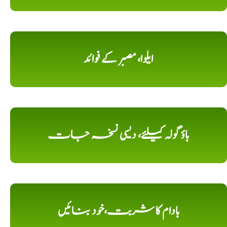
ایلوا، مصبر کے فوائد
باؤ گولہ کیلئے، دیسی نسخہ جات
بادام کا شربت،خود بنائیں