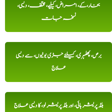
بخار،کے، امراض، کیلیے، مختلف، دیسی،
نسخہ جات
برص، پھلہری، کیلئے جڑی بوٹیوں، سے دیسی
علاج
بلڈ پریشر ہائی، اور بلڈ پریشر لو، کا دیسی علاج