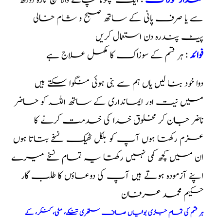
مقدار خوراک
: ایک چھوٹا چائے والا چمچ تازہ دودھ
سے یا صرف پانی کے ساتھ صبح و شام خالی
پیٹ پندرہ دن استعمال کریں
فوائد
: ہر قسم کے سوزاک کا مکمل علاج ہے
دوا خود بنا لیں یاں ہم سے بنی ہوئی منگوا سکتے ہیں
میں نیت اور ایمانداری کے ساتھ اللہ کو حاضر
ناضر جان کر مخلوق خدا کی خدمت کرنے کا
عزم رکھتا ہوں آپ کو بلکل ٹھیک نسخے بتاتا ہوں
ان میں کچھ کمی نہیں رکھتا یہ تمام نسخے میرے
اپنے آزمودہ ہوتے ہیں آپ کی دوعاؤں کا طلب گار
حکیم محمد عرفان
ہر قسم کی تمام جڑی بوٹیاں صاف ستھری تنکے، مٹی، کنکر، کے