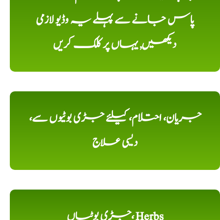
پاس جانے سے پہلے یہ وڈیو لازمی
دیکھیں, یہاں پر کلک کریں
جریان، احتلام، کیلئے جڑی بوٹیوں سے،
دیسی علاج
جڑی بوٹیاں، Herbs