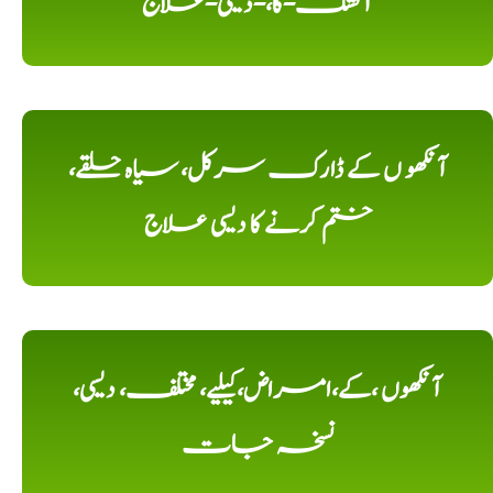
آتشک-کا،-دیسی-علاج
آنکھو ں کے ڈارک سرکل، سیاہ حلقے،
ختم کرنے کا دیسی علاج
آنکھوں ،کے،امراض،کیلیے، مختلف، دیسی،
نسخہ جات