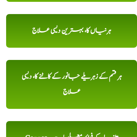
ہرنیاں کا، بہترین دیسی علاج
ہر قسم کے زہریلے جانور کے کاٹنے کا، دیسی
علاج