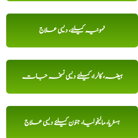
نمونیہ کیلئے، دیسی علاج
ہیضہ، کالرا، کیلئے دیسی نسخہ جات
ہسٹریا، مالیخولیا، جنون کیلئے دیسی علاج