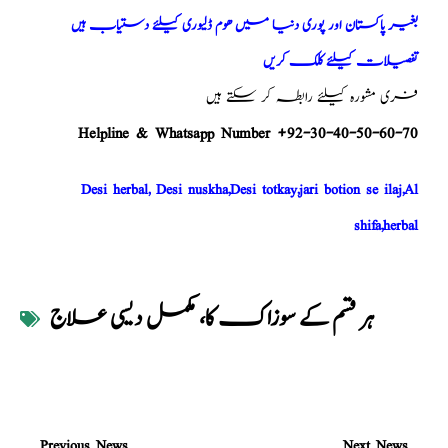
بغیر پاکستان اور پوری دنیا میں ھوم ڈلیوری کیلئے دستیاب ہیں
تفصیلات کیلئے کلک کریں
فری مشورہ کیلئے رابطہ کر سکتے ہیں
Helpline & Whatsapp Number +92-30-40-50-60-70
Desi herbal, Desi nuskha,Desi totkay,jari botion se ilaj,Al
shifa,herbal
ہر قسم کے سوزاک کا، مکمل دیسی علاج
Previous News
Next News