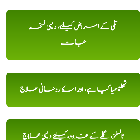
تلی کے امراض کیلئے، دیسی نسخہ
جات
تھلیسمیا کیا ہے، اور اسکا روحانی علاج
ٹانسلز، گلے کے غدود، کیلئے دیسی علاج