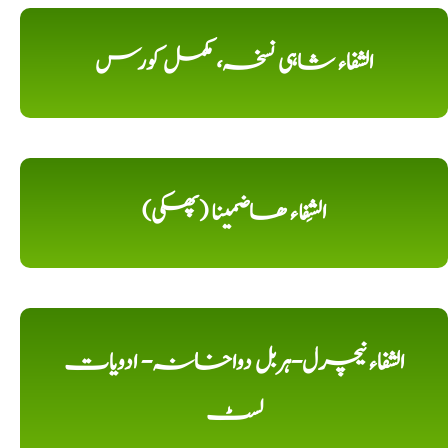
الشفاء شاہی نسخہ، مکمل کورس
الشِفاء ھاضمینا (پھکی)
الشفاء نیچرل-ہربل دواخانہ- ادویات
لسٹ