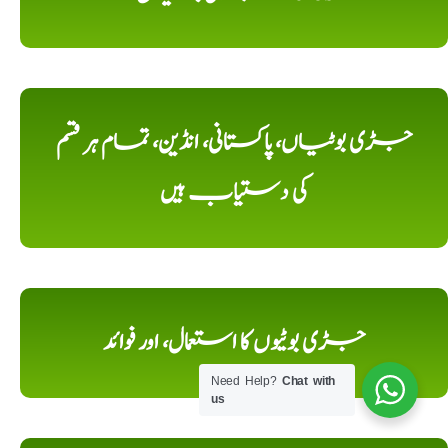
جڑی بوٹیاں، پاکستانی، انڈین، تمام ہر قسم
کی دستیاب ہیں
جڑی بوٹیوں کا استعمال، اور فوائد
Need Help?
Chat with
us