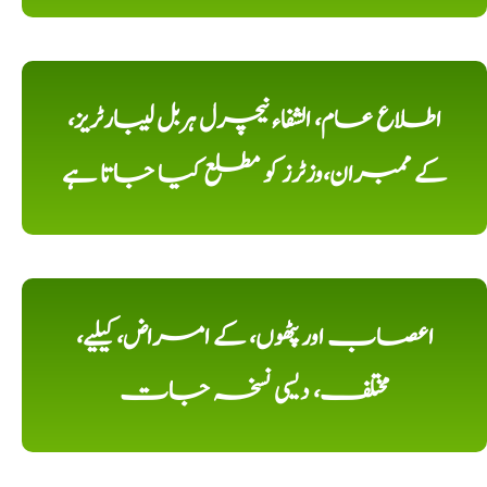
اطلاع عام، الشفاء نیچرل ہربل لیبارٹریز،
کے ممبران،وزٹرز کو مطلع کیا جاتا ہے
اعصاب اور پٹھوں، کے امراض، کیلیے،
مختلف، دیسی نسخہ جات