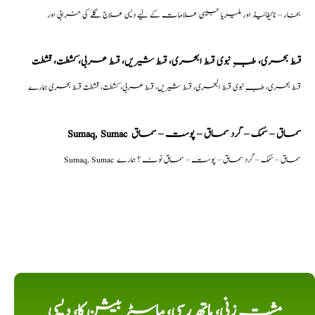
بخار – ٹائیفائیڈ اور ملیریا جیسی علامات کے لیے دیسی علاج گلے کی خرابی اور
قسط بحری، طبِ نبوی قسط البحری، قسط شیریں، قسط عربی، كشطت، قشطت
قسط بحری، طبِ نبوی قسط البحری، قسط شیریں، قسط عربی، كشطت، قشطت قسط بحری ہمارے
Sumaq, Sumac سماق – سُمک – گرد سماق – پوست – سماق
Sumaq, Sumac سماق – سُمک – گرد سماق – پوست – سماق نوٹ ؟ ہمارے
مشت زنی، ہاتھ رسی، ماسٹر بیشن کا، دیسی