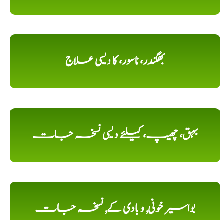
بھگندر، ناسور، کا دیسی علاج
بہق، چھیپ، کیلئے دیسی نسخہ جات
بواسیر خونی, و بادی کے, نسخہ جات