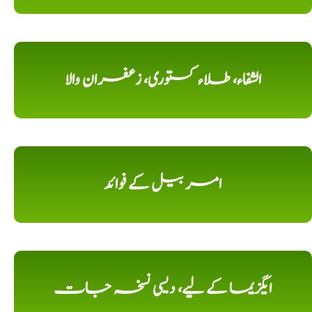
الشفاء، طلاء کستوری، زعفران والا
امر بیل کے فوائد
ایگزیما کے لیے، دیسی نسخہ جات