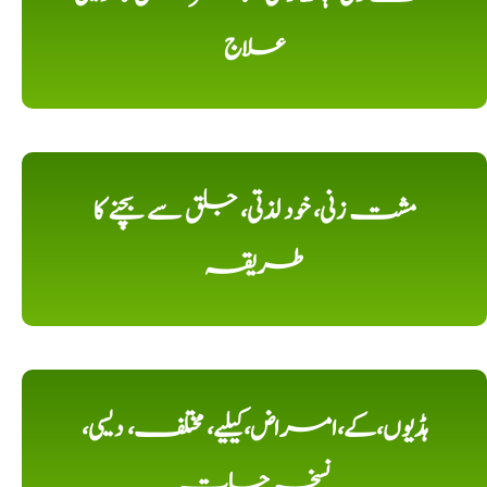
علاج
مشت زنی، خود لذتی، جلق سے بچنے کا
طریقہ
ہڈیوں،کے،امراض،کیلیے، مختلف، دیسی،
نسخہ جات