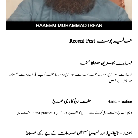
Recent Post حالیہ پوسٹ
نہایت بہترین مغلظ نسخہ
نہایت بہترین مغلظ نسخہ نہایت بہترین مغلظ نسخہ آپ کی خدمت میں
حاضر ہے جس
مشت زنی کا دیسی علاج _______Hand practice
مشت زنی–Hand practice دیسی علاج مشت زنی کرنے سے اس کا نقصان اور اس کا
بخار – ٹائیفائیڈ اور ملیریا جیسی علامات کے لیے دیسی علاج