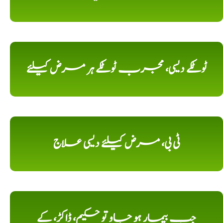
ٹوٹکے دیسی، مجرب ٹوٹکے ہر مرض کیلئے
ٹی بی، مرض کیلئے دیسی علاج
جب بیمار ہو جاو تو حکیم، ڈاکڑ، کے