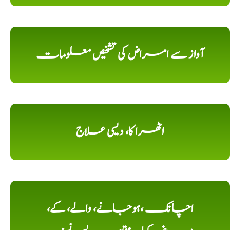
آواز سے امراض کی تشخیص معلومات
اٹھرا کا، دیسی علاج
اچانک ،ہوجانے، والے، کے،