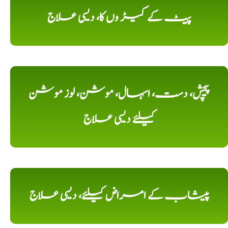
پیٹ کے کیڑ وں کا، دیسی علاج
پیچش، دست، اسہال، موشن، لوز موشن
کیلئے دیسی علاج
پیشاب کے امراض کیلئے، دیسی علاج