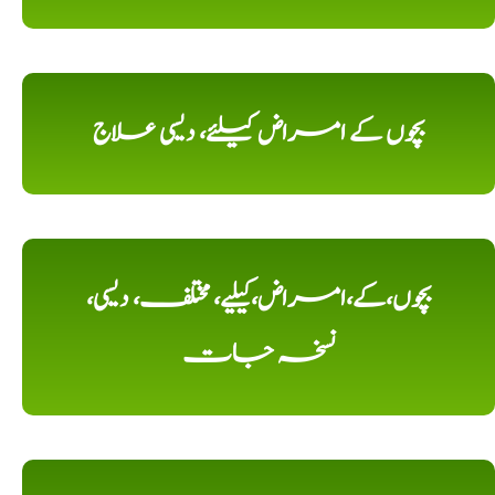
بچوں کے امراض کیلئے، دیسی علاج
بچوں،کے،امراض،کیلیے، مختلف، دیسی،
نسخہ جات