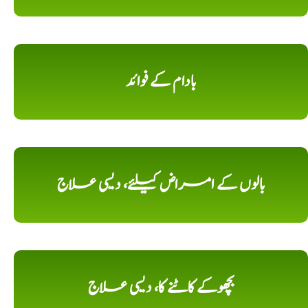
بادام کے فوائد
بالوں کے امراض کیلئے، دیسی علاج
بچھوکے کاٹنے کا، دیسی علاج