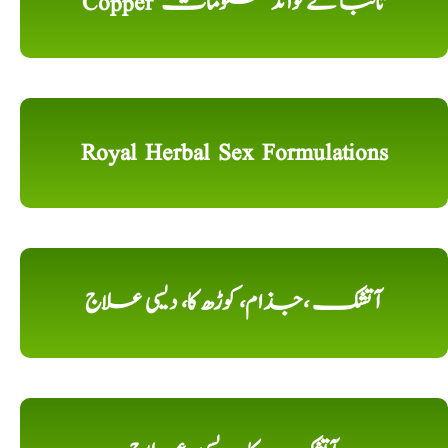
Copper تانبا کے فوائد معلومات
Royal Herbal Sex Formulations
آتشک ،جذام، کوڑھ کا، دیسی علاج