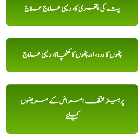
پتہ کی پتھری کا، دیسی علاج علاج
پٹھوں کا درد، اورپٹھوں کا کھنچاؤ، دیسی علاج
پرہیز مختلف امراض کے مریضوں
کیلئے