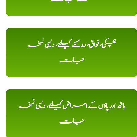
ہچکی، فواق، روکنے کیلئے، دیسی نسخہ
جات
ہاتھ اور پاؤں کے امراض کیلئے، دیسی نسخہ
جات