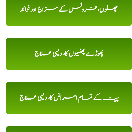
پھلوں، فروٹس کے مزاج اور فوائد
پھوڑے پھنسیوں کا، دیسی علاج
پیٹ کے تمام امراض کا، دیسی علاج