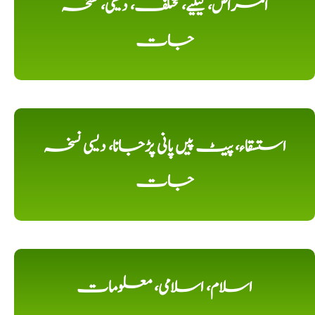
امراض، کیلیے، مختلف، دیسی، نسخہ
جات
استسقاء، پیٹ پیں پانی پڑجانا، دیسی نسخہ
جات
اسلام، اسلامی، معلومات