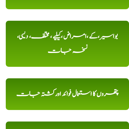
بواسیر،کے ،امراض ،کیلیے ، مختلف، دیسی،
نسخہ جات
پتھروں کا استعمال فوائد اورکشتہ جات