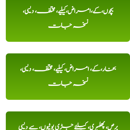
بچوں،کے،امراض،کیلیے، مختلف، دیسی،
نسخہ جات
بخار،کے، امراض، کیلیے، مختلف، دیسی،
نسخہ جات
برص، پھلہری، کیلئے جڑی بوٹیوں، سے دیسی