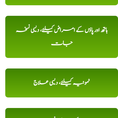
ہاتھ اور پاؤں کے امراض کیلئے، دیسی نسخہ
جات
نمونیہ کیلئے، دیسی علاج