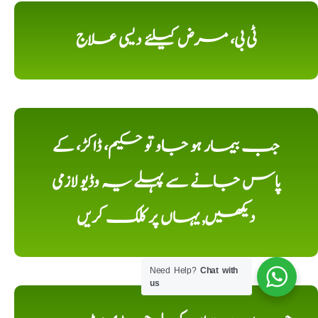
ٹی بی، مرض کیلئے دیسی علاج
جب بیمار ہو جاو تو حکیم، ڈاکڑ، کے
پاس جانے سے پہلے یہ وڈیو لازمی
دیکھیں, یہاں پر کلک کریں
Need Help?
Chat with
us