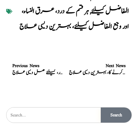
المفاضل کیلئے
,
ہر قسم کے درد، عرق النساء،
اور وجع المفاضل کیلئے، بہترین دیسی علاج
Previous News
Next News
دوا مہزل، موٹاپا کم کرنے کا، بہترین دیسی علاج
نزلہ، زکام، بخار، کیلئے مکمل دیسی علاج
Search