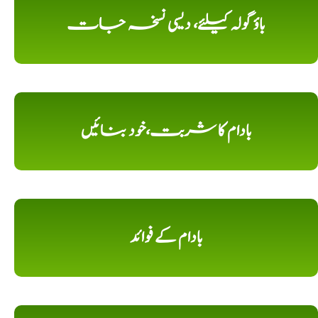
باؤ گولہ کیلئے، دیسی نسخہ جات
بادام کا شربت،خود بنائیں
بادام کے فوائد