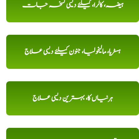
ہیضہ، کالرا، کیلئے دیسی نسخہ جات
ہسٹریا، مالیخولیا، جنون کیلئے دیسی علاج
ہرنیاں کا، بہترین دیسی علاج