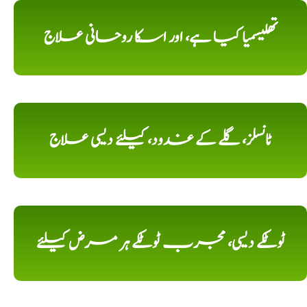
تھلیسمیا کیا ہے، اور اسکا روحانی علاج
ٹانسلز، گلے کے غدود، کیلئے دیسی علاج
ٹوٹکے دیسی، مجرب ٹوٹکے ہر مرض کیلئے