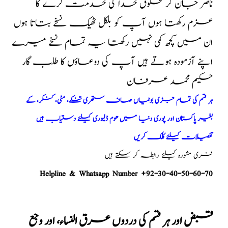
ناضر جان کر مخلوق خدا کی خدمت کرنے کا
عزم رکھتا ہوں آپ کو بلکل ٹھیک نسخے بتاتا ہوں
ان میں کچھ کمی نہیں رکھتا یہ تمام نسخے میرے
اپنے آزمودہ ہوتے ہیں آپ کی دوعاؤں کا طلب گار
حکیم محمد عرفان
ہر قسم کی تمام جڑی بوٹیاں صاف ستھری تنکے، مٹی، کنکر، کے
بغیر پاکستان اور پوری دنیا میں ھوم ڈلیوری کیلئے دستیاب ہیں
تفصیلات کیلئے کلک کریں
فری مشورہ کیلئے رابطہ کر سکتے ہیں
Helpline & Whatsapp Number +92-30-40-50-60-70
قبض اور ہر قسم کی دردوں عرق النساء، اور وجع