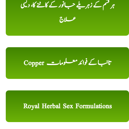
ہر قسم کے زہریلے جانور کے کاٹنے کا، دیسی
علاج
Copper تانبا کے فوائد معلومات
Royal Herbal Sex Formulations