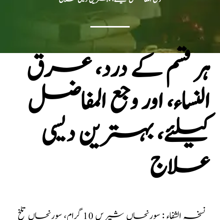
ہر قسم کے درد، عرق
النساء، اور وجع المفاضل
کیلئے، بہترین دیسی
علاج
نسخہ الشفاء : سورنجاں شیریں 10 گرام، سورنجاں تلخ