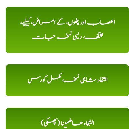
اعصاب اور پٹھوں، کے امراض، کیلیے،
مختلف، دیسی نسخہ جات
الشفاء شاہی نسخہ، مکمل کورس
الشِفاء ھاضمینا (پھکی)