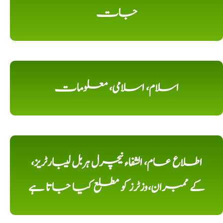
جات
اسلام، اسلامی، معلومات
اطلاع عام، الشفاء نیچرل ہربل لیبارٹریز،
کے ممبران،وزٹرز کو مطلع کیا جاتا ہے