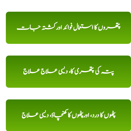
پتھروں کا استعمال فوائد اورکشتہ جات
پتہ کی پتھری کا، دیسی علاج علاج
پٹھوں کا درد، اورپٹھوں کا کھنچاؤ، دیسی علاج