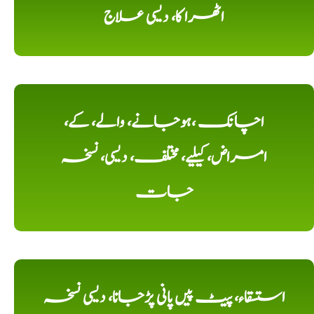
اٹھرا کا، دیسی علاج
اچانک ،ہوجانے، والے، کے،
امراض، کیلیے، مختلف، دیسی، نسخہ
جات
استسقاء، پیٹ پیں پانی پڑجانا، دیسی نسخہ