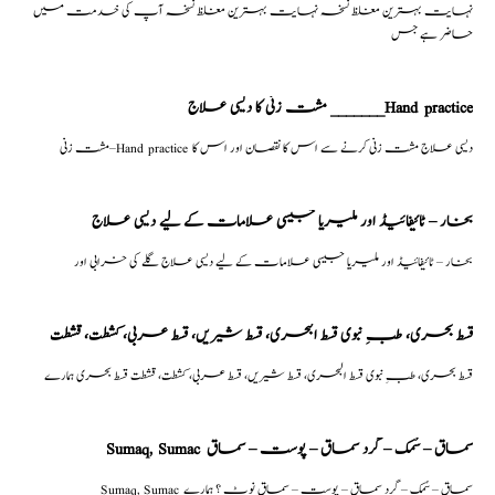
نہایت بہترین مغلظ نسخہ نہایت بہترین مغلظ نسخہ آپ کی خدمت میں
حاضر ہے جس
مشت زنی کا دیسی علاج _______Hand practice
مشت زنی–Hand practice دیسی علاج مشت زنی کرنے سے اس کا نقصان اور اس کا
بخار – ٹائیفائیڈ اور ملیریا جیسی علامات کے لیے دیسی علاج
بخار – ٹائیفائیڈ اور ملیریا جیسی علامات کے لیے دیسی علاج گلے کی خرابی اور
قسط بحری، طبِ نبوی قسط البحری، قسط شیریں، قسط عربی، كشطت، قشطت
قسط بحری، طبِ نبوی قسط البحری، قسط شیریں، قسط عربی، كشطت، قشطت قسط بحری ہمارے
Sumaq, Sumac سماق – سُمک – گرد سماق – پوست – سماق
Sumaq, Sumac سماق – سُمک – گرد سماق – پوست – سماق نوٹ ؟ ہمارے