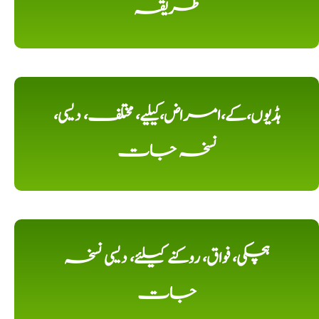
طریقہ
ہڈیوں،کے،امراض،کیلیے، مختلف، دیسی،
نسخہ جات
ہچکی، فواق، روکنے کیلئے، دیسی نسخہ
جات