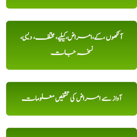
آنکھوں ،کے،امراض،کیلیے، مختلف، دیسی،
نسخہ جات
آواز سے امراض کی تشخیص معلومات