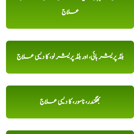
علاج
بلڈ پریشر ہائی، اور بلڈ پریشر لو، کا دیسی علاج
بھگندر، ناسور، کا دیسی علاج