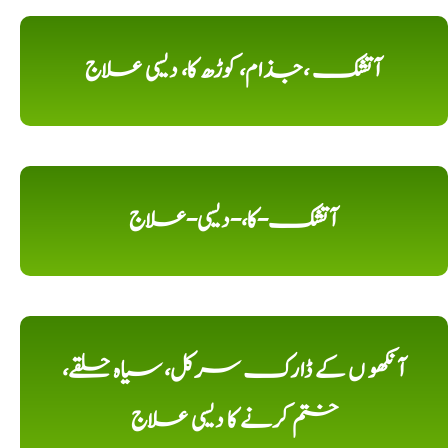
آتشک ،جذام، کوڑھ کا، دیسی علاج
آتشک-کا،-دیسی-علاج
آنکھو ں کے ڈارک سرکل، سیاہ حلقے،
ختم کرنے کا دیسی علاج