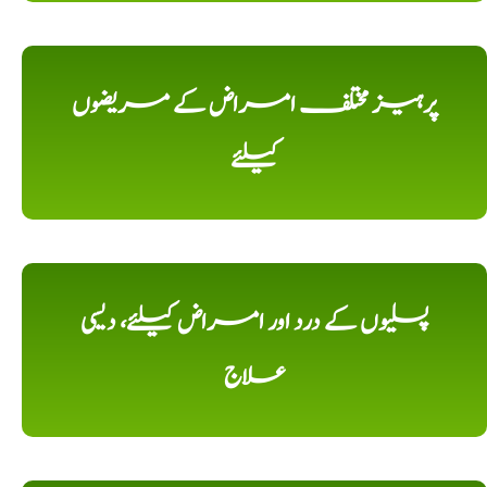
پرہیز مختلف امراض کے مریضوں
کیلئے
پسلیوں کے درد اور امراض کیلئے، دیسی
علاج