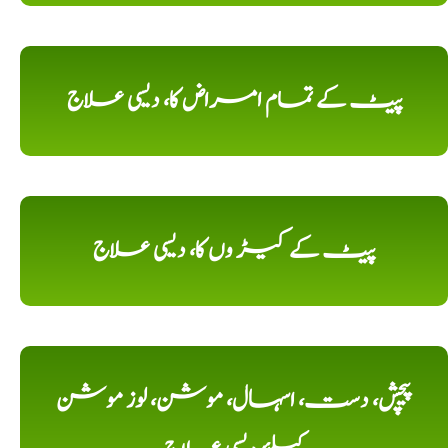
پیٹ کے تمام امراض کا، دیسی علاج
پیٹ کے کیڑ وں کا، دیسی علاج
پیچش، دست، اسہال، موشن، لوز موشن