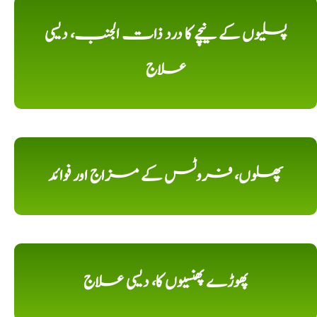
پسلیوں کے نیچے کا درد ذات الجنب، دیسی
علاج
پھلوں، فروٹس کے مزاج اور فوائد
پھوڑے پھنسیوں کا، دیسی علاج