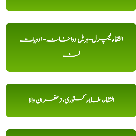
الشفاء نیچرل-ہربل دواخانہ- ادویات
لسٹ
الشفاء، طلاء کستوری، زعفران والا