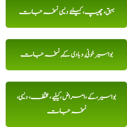
بہق، چھیپ، کیلئے دیسی نسخہ جات
بواسیر خونی, و بادی کے, نسخہ جات
بواسیر،کے ،امراض ،کیلیے ، مختلف، دیسی،
نسخہ جات