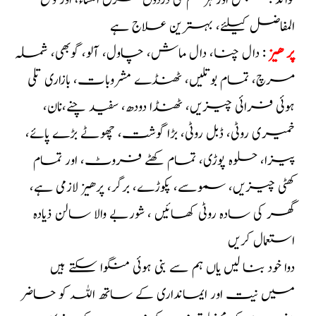
فوائد : قبض اور ہر قسم کی دردوں عرق النساء، اور وجع
المفاضل کیلئے، بہترین علاج ہے
پر ھیز
: دال چنا، دال ماش، چاول، آلو، گوبھی، شملہ
مرچ، تمام بوتلیں، ٹھنڈے مشروبات، بازاری تلی
ہوئی فرائی چیزیں، ٹھنڈا دودھ، سفید چنے،نان،
خمیری روٹی، ڈبل روٹی، بڑا گوشت، چھوٹے بڑے پائے،
پیزا، حلوہ پوڑی، تمام کھٹے فروٹ، اور تمام
کھٹی چیزیں، سموسے، پکوڑے، برگر، پرھیز لازمی ہے،
گھر کی سادہ روٹی کھائیں ، شوربے والا سالن ذیادہ
استعمال کریں
دوا خود بنا لیں یاں ہم سے بنی ہوئی منگوا سکتے ہیں
میں نیت اور ایمانداری کے ساتھ اللہ کو حاضر