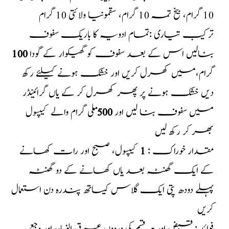
10 گرام، بیخ تمہ 10 گرام، سقمونیا ولائتی 10 گرام
ترکیب تیاری :تمام ادویہ کا باریک سفوف
بنالیں اس کے بعد سفوف کو گھیکوار کے گودا
100
گرام،میں کھرل کریں اور خشک ہونے کیلئے رکھ
دیں خشک ہونے پر پھر کھرل کر کے یاں گرائینڈر
میں سفوف بنا لیں اور
500
ملی گرام والے کیپسول
بھر کر رکھ لیں
مقدار خوراک :
1
کیپسول، صبح اور رات کھانے
کے ایک گھنٹہ بعد یاں کھانے کے دو گھنٹہ
پہلے دودھ پتی ایک گلاس کیساتھ پندرہ دن استعمال
کریں