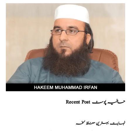
Recent Post حالیہ پوسٹ
نہایت بہترین مغلظ نسخہ