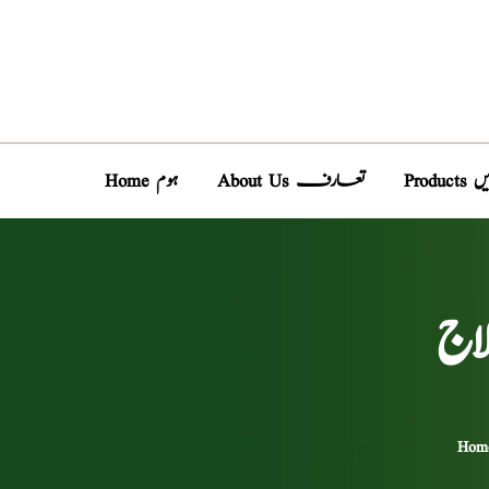
دیں
About Us تعارف
Home ہوم
اج
Hom