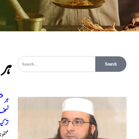
ہر
Search
ہر ق
نسخہ
ترک
محفو