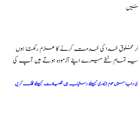
پئیں
کر مخلوق خدا کی خدمت کرنے کا عزم رکھتا ہوں
ا یہ تمام نسخے میرے اپنے آزمودہ ہوتے ہیں آپ کی
ری دنیا میں ھوم ڈلیوری کیلئے دستیاب ہیں تفصیلات کیلئے کلک کریں