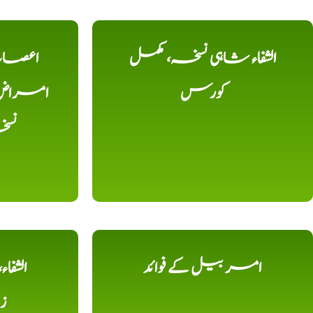
الشفاء شاہی نسخہ، مکمل
اعصاب 
کورس
امراض، ک
نس
امر بیل کے فوائد
الشفا
ز