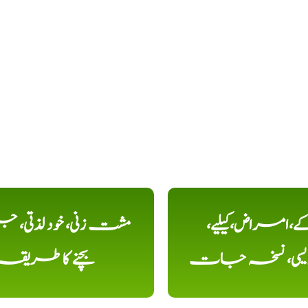
کے،امراض،کیلیے،
مشت زنی، خود لذتی، ج
دیسی، نسخہ جات
بچنے کا طریقہ