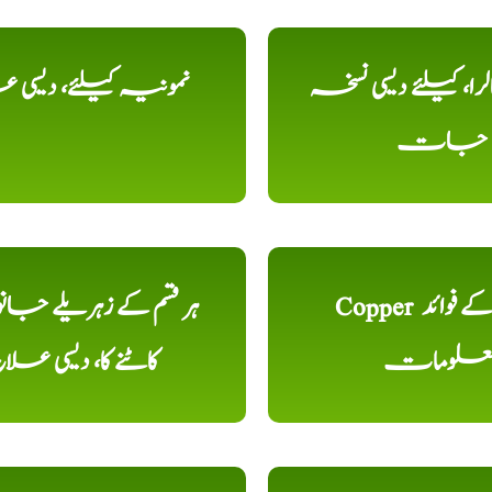
را، کیلئے دیسی نسخہ
نمونیہ کیلئے، دیسی 
جات
Copper تانبا کے فوائد
ہر قسم کے زہریلے جان
علومات
کاٹنے کا، دیسی علا