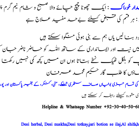
ار خوراک
: ایک چھوٹا چمچ چائے والا صبح و شام نیم گرم 
: ہر قسم کی قبض کیلئے بےحد مفید علاج ہے
خود بنا لیں یاں ہم سے بنی ہوئی منگوا سکتے ہیں
 نیت اور ایمانداری کے ساتھ اللہ کو حاضر ناضر جان 
و بلکل ٹھیک نسخے بتاتا ہوں ان میں کچھ کمی نہیں رکھت
اؤں کا طلب گار حکیم محمد عرفان
م کی تمام جڑی بوٹیاں صاف ستھری تنکے، مٹی، کنکر، کے بغیر پاکستان اور پو
شورہ کیلئے رابطہ کر سکتے ہیں
Helpline & Whatsapp Number +92-30-40-50-6
Desi herbal, Desi nuskha,Desi totkay,jari botion se ilaj,Al shifa,h