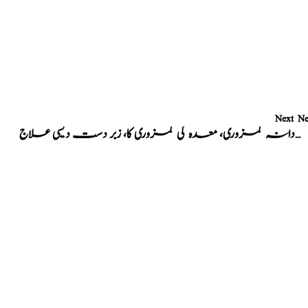
Next N
مردانہ کمزوری، معدہ کی کمزوری کا، زبر دست دیسی علاج