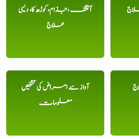
لاج
آتشک ،جذام، کوڑھ کا، دیسی
علاج
اج
آواز سے امراض کی تشخیص
معلومات