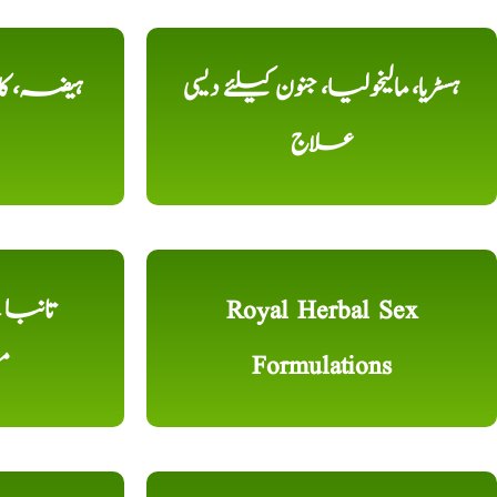
ہسٹریا، مالیخولیا، جنون کیلئے دیسی
ہیضہ، کال
علاج
Royal Herbal Sex
Formulations
م