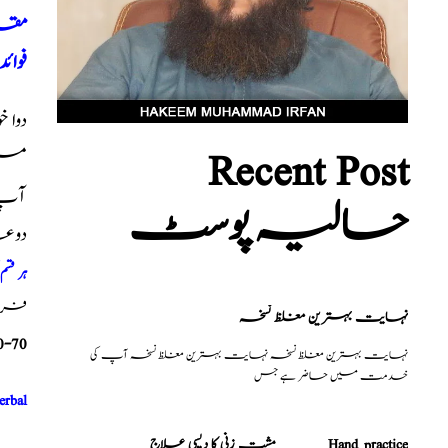
مقد
فوائد
دوا 
Recent Post
میں
آپ ک
حالیہ پوسٹ
دوع
ہر قس
فری م
نہایت بہترین مغلظ نسخہ
0-70
نہایت بہترین مغلظ نسخہ نہایت بہترین مغلظ نسخہ آپ کی
خدمت میں حاضر ہے جس
erbal
مشت زنی کا دیسی علاج _______Hand practice