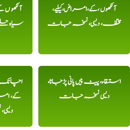
آنکھوں ،کے،امراض،کیلیے،
آنکھو ں
مختلف، دیسی، نسخہ جات
سیاہ حلقے
استسقاء، پیٹ پیں پانی پڑجانا،
اچانک ،
دیسی نسخہ جات
کے، امرا
دیسی