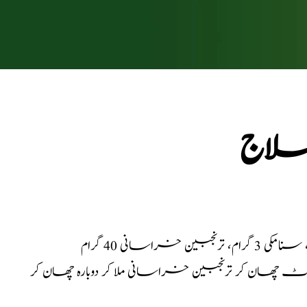
 علاج
گھوٹ چھان کر ترنجبین خراسانی ملا کر دوبارہ چھان کر