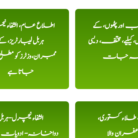
اور پٹھوں، کے
اطلاع عام، الشفاء ن
یلیے، مختلف، دیسی
ہربل لیبارٹریز، ک
خہ جات
ممبران،وزٹرز کو مطل
جاتا ہے
ء، طلاء کستوری،
الشفاء نیچرل-ہرب
عفران والا
دواخانہ- ادویات