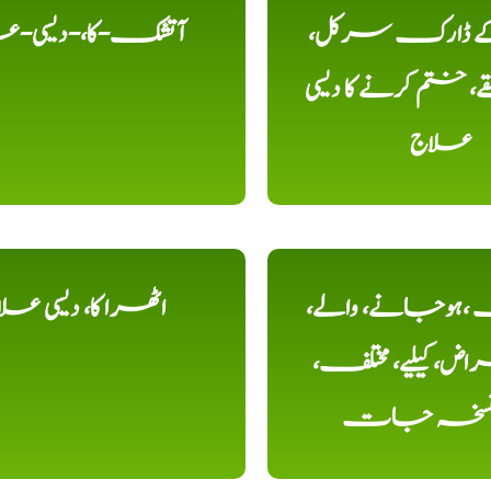
 کے ڈارک سرکل،
آتشک-کا،-دیسی-ع
، ختم کرنے کا دیسی
علاج
ہوجانے، والے،
اٹھرا کا، دیسی عل
ض، کیلیے، مختلف،
، نسخہ جات