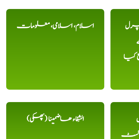
یچرل
اسلام، اسلامی، معلومات
ے
ع کیا
ل
الشِفاء ھاضمینا (پھکی)
 لسٹ