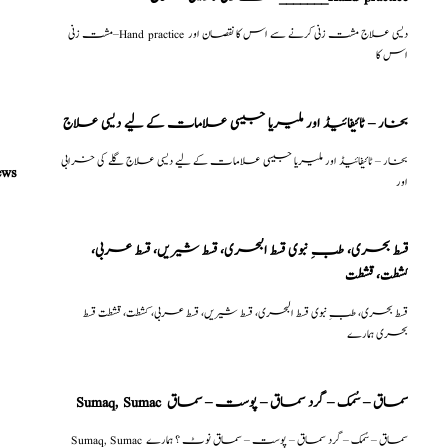
مشت زنی–Hand practice دیسی علاج مشت زنی کرنے سے اس کا نقصان اور
اس کا
بخار – ٹائیفائیڈ اور ملیریا جیسی علامات کے لیے دیسی علاج
بخار – ٹائیفائیڈ اور ملیریا جیسی علامات کے لیے دیسی علاج گلے کی خرابی
ews
اور
قسط بحری، طبِ نبوی قسط البحری، قسط شیریں، قسط عربی،
كشطت، قشطت
قسط بحری، طبِ نبوی قسط البحری، قسط شیریں، قسط عربی، كشطت، قشطت قسط
بحری ہمارے
Sumaq, Sumac سماق – سُمک – گرد سماق – پوست – سماق
Sumaq, Sumac سماق – سُمک – گرد سماق – پوست – سماق نوٹ ؟ ہمارے