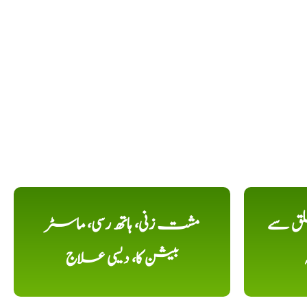
لق سے
مشت زنی، ہاتھ رسی، ماسٹر
بیشن کا، دیسی علاج