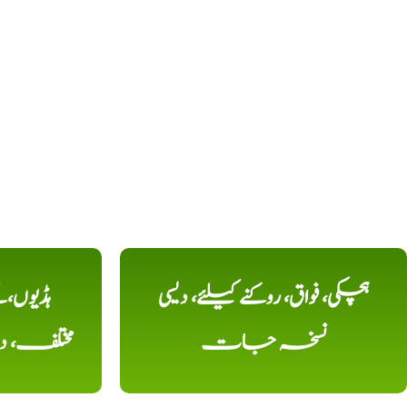
ہچکی، فواق، روکنے کیلئے، دیسی
ہڈیوں،
نسخہ جات
مختلف، 