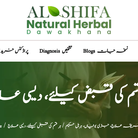
Blogs نسخہ جات
Diagnosis تشخیص
Products پراڈکٹس خری
قسم کی قبض کیلئے، دیسی عل
طریقہ علاج، جڑی بوٹیاں، ہربل حکیم
/ ہر قسم کی قبض کیلئے، دیسی علاج
/
e