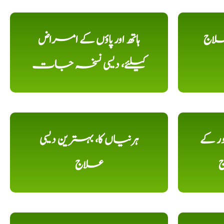
علاج
ہاتھ اور پاؤں کے امراض
کیلئے، دیسی نسخہ جات
ور کے
ہرنیاں کا، بہترین دیسی
ج
علاج