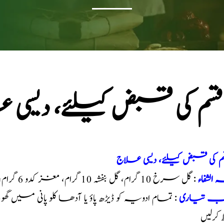
 قسم کی قبض کیلئے، دیسی
سم کی قبض کیلئے، دیسی علاج
 الشفاء
: گل سرخ 10 گرام، گل بنفشہ 10 گرام، مغز کدو 6 گرام، سنامکی 3 گرام، ترنجبین خراسانی 40 گرام
یب تیاری
: تمام ادویہ کو ڈیڑھ پاؤ یا آدھا کلو پانی میں 
ظ کرلیں