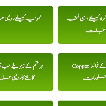
را، کیلئے دیسی نسخہ
نمونیہ کیلئے، دیسی 
جات
Copper تانبا کے فوائد
ہر قسم کے زہریلے جان
علومات
کاٹنے کا، دیسی علا