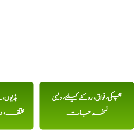
ہچکی، فواق، روکنے کیلئے، دیسی
ہڈیوں،
نسخہ جات
مختلف، 