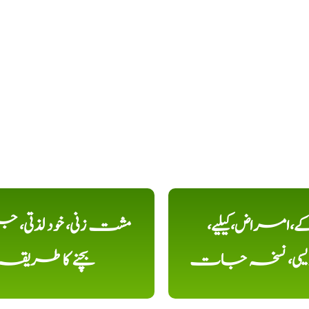
کے،امراض،کیلیے،
مشت زنی، خود لذتی، ج
دیسی، نسخہ جات
بچنے کا طریقہ