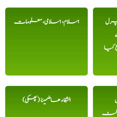
یچرل
اسلام، اسلامی، معلومات
ے
ع کیا
ل
الشِفاء ھاضمینا (پھکی)
 لسٹ