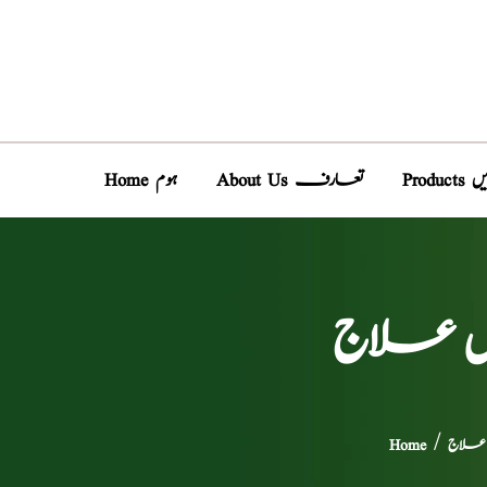
دیں
About Us تعارف
Home ہوم
مل علاج
 علاج
/
Home