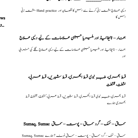
مشت زنی–Hand practice دیسی علاج مشت زنی کرنے سے اس کا نقصان اور
اس کا
ews
بندش حیض، اعصابی دردیں، نزلہ زکام، بوڑھوں میں پیشاب کی ذیادتی، مکمل دیسی علاج
بخار – ٹائیفائیڈ اور ملیریا جیسی علامات کے لیے دیسی علاج
بخار – ٹائیفائیڈ اور ملیریا جیسی علامات کے لیے دیسی علاج گلے کی خرابی
اور
قسط بحری، طبِ نبوی قسط البحری، قسط شیریں، قسط عربی،
كشطت، قشطت
قسط بحری، طبِ نبوی قسط البحری، قسط شیریں، قسط عربی، كشطت، قشطت قسط
بحری ہمارے
Sumaq, Sumac سماق – سُمک – گرد سماق – پوست – سماق
Sumaq, Sumac سماق – سُمک – گرد سماق – پوست – سماق نوٹ ؟ ہمارے