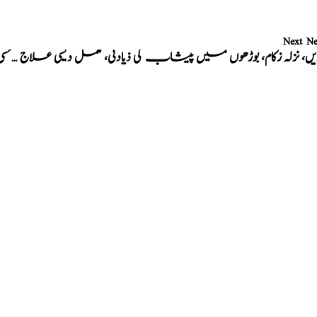
Next N
کھانسی، نزلہ، دمہ، زکام اور مقوی قلب، بہت ہی زبردست علاج