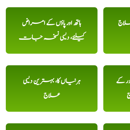
علاج
ہاتھ اور پاؤں کے امراض
کیلئے، دیسی نسخہ جات
ور کے
ہرنیاں کا، بہترین دیسی
ج
علاج