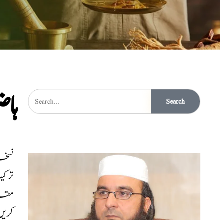
ہا
Search
نسخہ الش
ترک
مقد
کریں