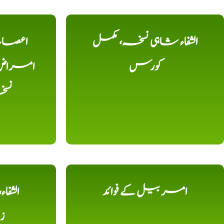
الشفاء شاہی نسخہ، مکمل
اعصاب 
کورس
امراض، ک
نس
امر بیل کے فوائد
الشفا
ز