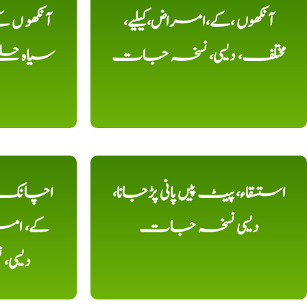
آنکھوں ،کے،امراض،کیلیے،
آنکھو ں
مختلف، دیسی، نسخہ جات
سیاہ حلقے
استسقاء، پیٹ پیں پانی پڑجانا،
اچانک ،
دیسی نسخہ جات
کے، امرا
دیسی