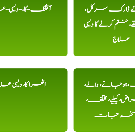
 کے ڈارک سرکل،
آتشک-کا،-دیسی-ع
، ختم کرنے کا دیسی
علاج
ہوجانے، والے،
اٹھرا کا، دیسی عل
ض، کیلیے، مختلف،
، نسخہ جات