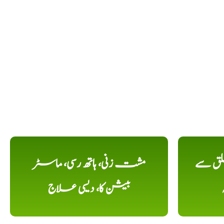
لق سے
مشت زنی، ہاتھ رسی، ماسٹر
بیشن کا، دیسی علاج