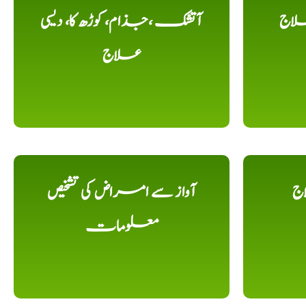
لاج
آتشک ،جذام، کوڑھ کا، دیسی
علاج
اج
آواز سے امراض کی تشخیص
معلومات