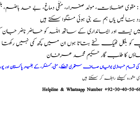
د : مقوی عضلات، مولد صفراء، منقٰی دماغ، بے حد ہاضم، ب
خود بنا لیں یاں ہم سے بنی ہوئی منگوا سکتے ہیں
 نیت اور ایمانداری کے ساتھ اللہ کو حاضر ناضر جان 
و بلکل ٹھیک نسخے بتاتا ہوں ان میں کچھ کمی نہیں رکھت
اؤں کا طلب گار حکیم محمد عرفان
م کی تمام جڑی بوٹیاں صاف ستھری تنکے، مٹی، کنکر، کے بغیر پاکستان اور پو
شورہ کیلئے رابطہ کر سکتے ہیں
Helpline & Whatsapp Number +92-30-40-50-6