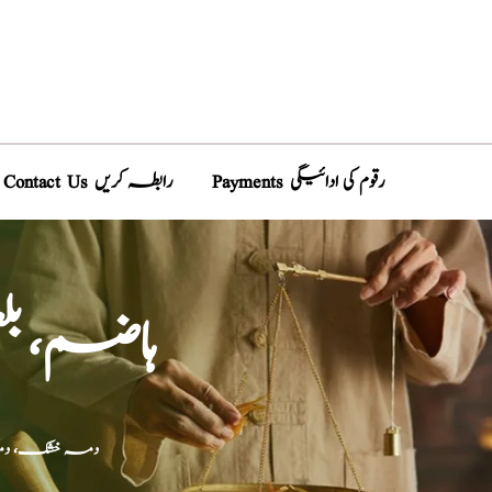
Payments رقوم کی ادائیگی
Contact Us رابطہ کریں
ہاضم، بل
دمہ خشک، دمہ ب