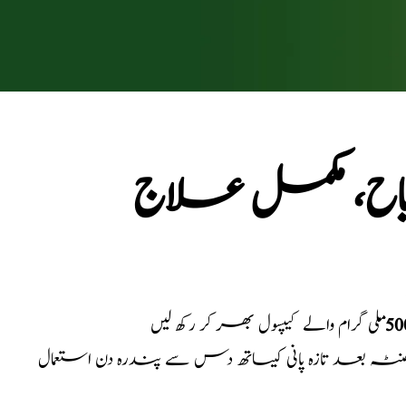
یاح، مکمل علاج
50
ملی گرام والے کیپسول بھر کر رکھ لیں
ہ بعد تازہ پانی کیساتھ دس سے پندرہ دن استعمال