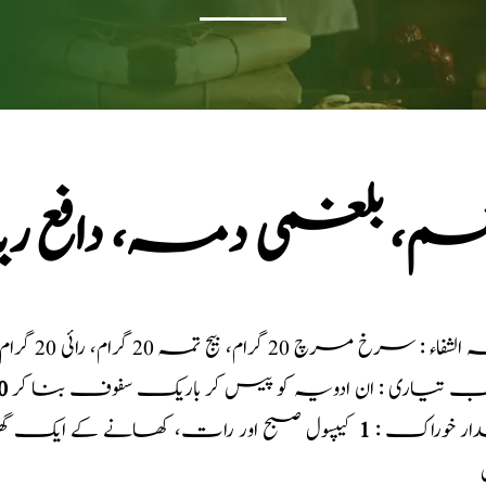
ضم، بلغمی دمہ، دافع ر
فاء : سرخ مرچ 20 گرام، بیج تمہ 20 گرام، رائی 20 گرام
یب تیاری : ان ادویہ کو پیس کر باریک سفوف بنا کر
0
ار خوراک :
1
کیپسول صبح اور رات، کھانے کے ایک گھنٹ