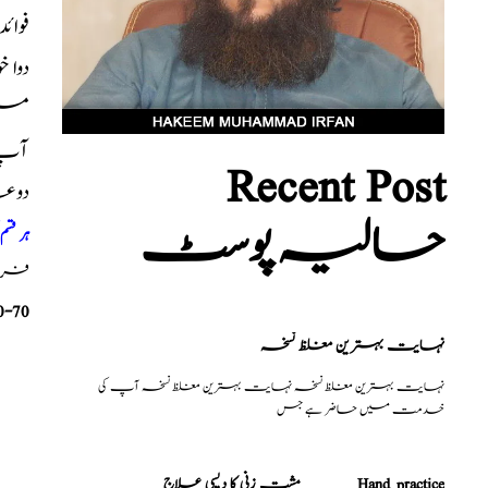
فوائ
دوا 
میں
آپ ک
Recent Post
دوع
حالیہ پوسٹ
ہر قس
فری م
0-70
نہایت بہترین مغلظ نسخہ
نہایت بہترین مغلظ نسخہ نہایت بہترین مغلظ نسخہ آپ کی
خدمت میں حاضر ہے جس
مشت زنی کا دیسی علاج _______Hand practice