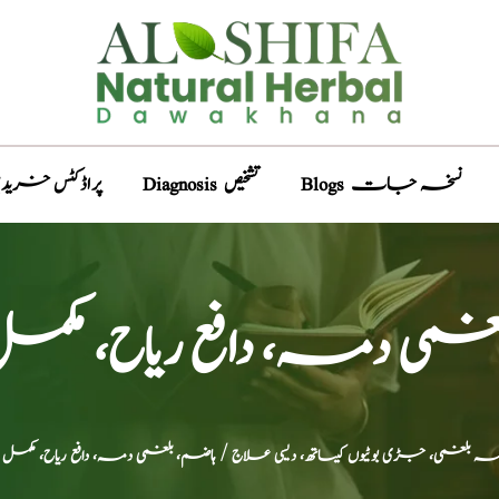
Blogs نسخہ جات
Diagnosis تشخیص
Products پراڈکٹس خری
غمی دمہ، دافع ریاح، مک
لغمی، جڑی بوٹیوں کیساتھ، دیسی علاج
/ ہاضم، بلغمی دمہ، دافع ریاح، مکمل