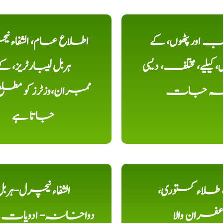
اور پٹھوں، کے
اطلاع عام، الشفاء ن
یلیے، مختلف، دیسی
ہربل لیبارٹریز، ک
خہ جات
ممبران،وزٹرز کو مطل
جاتا ہے
ء، طلاء کستوری،
الشفاء نیچرل-ہرب
عفران والا
دواخانہ- ادویات