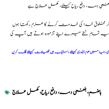
لغمی دمہ، دافع ریاح کیلئے، مکمل علاج ہے
کر مخلوق خدا کی خدمت کرنے کا عزم رکھتا ہوں
ا یہ تمام نسخے میرے اپنے آزمودہ ہوتے ہیں آپ کی
ری دنیا میں ھوم ڈلیوری کیلئے دستیاب ہیں تفصیلات کیلئے کلک کریں
ہاضم، بلغمی دمہ، دافع ریاح، مکمل علاج