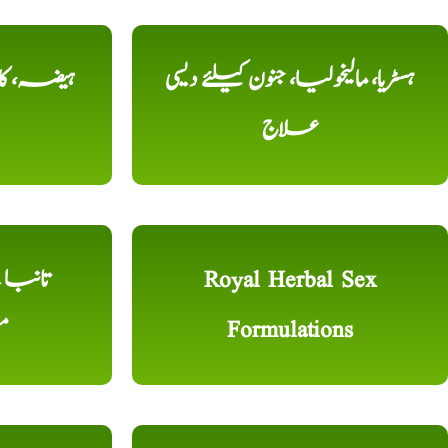
ہسٹریا، مالیخولیا، جنون کیلئے دیسی
ہیضہ، کال
علاج
Royal Herbal Sex
Formulations
م