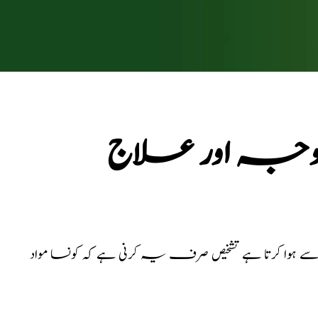
کی وجہ اور علاج
ے سے ہوا کرتا ہے تشخیص صرف یہ کرنی ہے کہ کونسا مواد