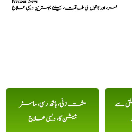
Previous News
کمر، اور ٹانگوں کی طاقت، کیلئے بہترین دیسی علاج
لق سے
مشت زنی، ہاتھ رسی، ماسٹر
بیشن کا، دیسی علاج