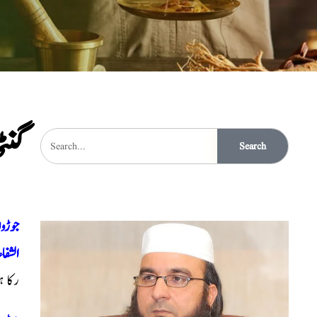
گن
Search
جوڑو
الشفاء
رکا 