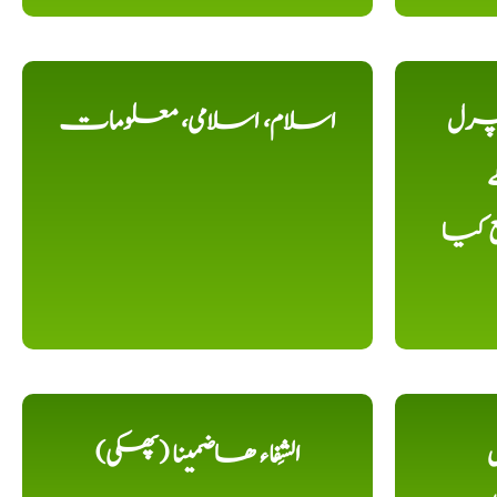
یچرل
اسلام، اسلامی، معلومات
ے
ع کیا
ل
الشِفاء ھاضمینا (پھکی)