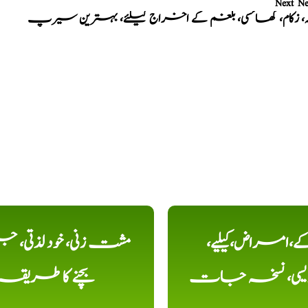
Next N
ہ، زکام، کھانسی، بلغم کے اخراج کیلئے، بہترین سیرپ
کے،امراض،کیلیے،
مشت زنی، خود لذتی، ج
دیسی، نسخہ جات
بچنے کا طریقہ