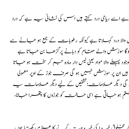
ا ہے اسے ریاحی درد کہتے ہیں اس کی نشانی یہ ہے کہ درد
ش والا درد کہلاتا ہے کیونکہ رطوبات کے جمع ہو جانے سے
گا سوزش والے مقام کو دبانے پرگڑھا بن جاتا ہے
 پہلے والا مواد یعنی لیس دار مادہ جم کر سخت ہو جاتا
ان پر سوزش نہیں ہو گی صرف جوڑ کے اوپر معمولی
گے گی د یگر علامات:تشخیص کے لیے دیگر علامات یہ
و جاتی ہے اسی حالت کو جوڑوں کا پتھرا جانا،
کر مخلوق خدا کی خدمت کرنے کا عزم رکھتا ہوں