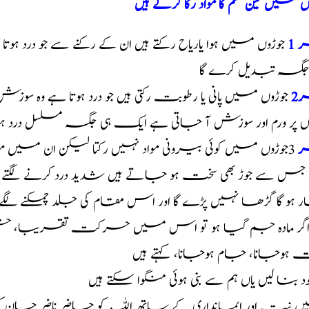
ں میں تین قسم کا مواد رکا کرتے ہیں
 1
جوڑوں میں ہوا یاریاح رکتے ہیں ان کے رکنے سے جو درد ہوت
 جگہ تبدیل کرے گا
2
جوڑوں میں پانی یا رطوبت رکتی ہیں جو درد ہوتا ہے وہ سوز
ں پر ورم اور سوزش آ جاتی ہے ایک ہی جگہ مسلسل درد ہو
ر
3جوڑوں میں کوئی بیرونی مواد نہیں رکتا لیکن ان میں موجود
س سے جوڑ بھی سخت ہو جاتے ہیں شدید درد کرنے لگتے ہیں 
ر ہو گا گڑھا نہیں پڑے گا اور اس مقام کی جلد چمکنے ل
 اگر مادہ جم گیا ہو تو اس میں حرکت تقریبا، ختم ہ
ہوجانا، جام ہوجانا، کہتے ہیں
خود بنا لیں یاں ہم سے بنی ہوئی منگوا سکتے ہیں
 نیت اور ایمانداری کے ساتھ اللہ کو حاضر ناضر جان 