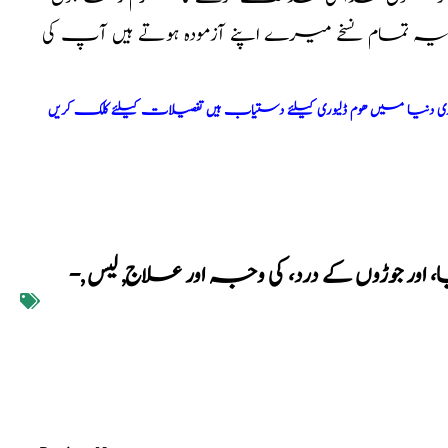
ا یہ تمام نسخے میرے اپنے آزمودہ ہوتے ہیں آپ کی
ری دنیا میں ھوم ڈلیوری کیلئے دستیاب ہیں تفصیلات کیلئے کلک کریں
ا، اور جوڑوں کے درد، کی وجہ اور علاج
,
لیس
,
-