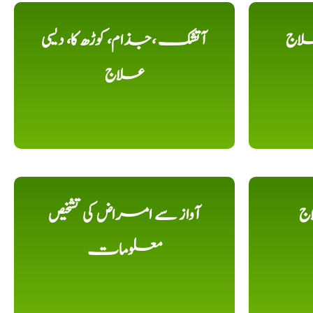
لاج
آتشک ،جذام، کوڑھ کا، دیسی
علاج
اج
آواز سے امراض کی تشخیص
معلومات