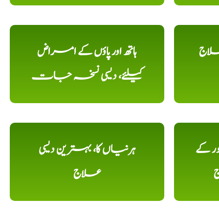
علاج
ہاتھ اور پاؤں کے امراض
کیلئے، دیسی نسخہ جات
ور کے
ہرنیاں کا، بہترین دیسی
ج
علاج