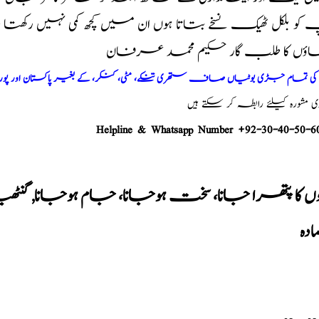
و بلکل ٹھیک نسخے بتاتا ہوں ان میں کچھ کمی نہیں رکھت
اؤں کا طلب گار حکیم محمد عرفان
م کی تمام جڑی بوٹیاں صاف ستھری تنکے، مٹی، کنکر، کے بغیر پاکستان اور پو
شورہ کیلئے رابطہ کر سکتے ہیں
Helpline & Whatsapp Number +92-30-40-50-6
وں کا پتھرا جانا، سخت ہوجانا، جام ہوجانا
,
گنٹھی
مادہ