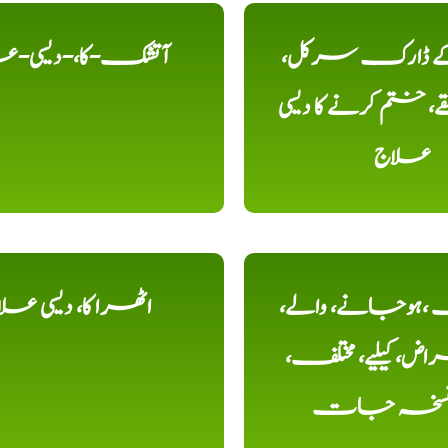
 کے ڈارک سرکل،
آتشک-کا،-دیسی-ع
، ختم کرنے کا دیسی
علاج
ہوجانے، والے،
اٹھرا کا، دیسی عل
ض، کیلیے، مختلف،
، نسخہ جات