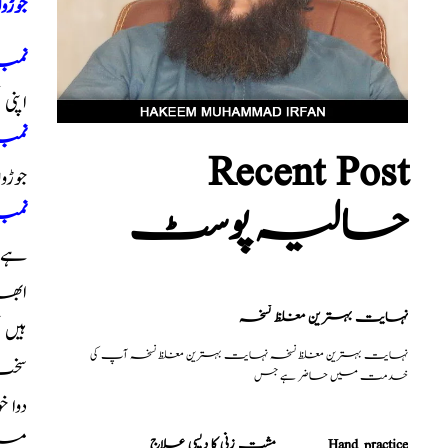
جوڑو
نمبر
اپنی
نمبر
Recent Post
جوڑو
حالیہ پوسٹ
نمب
ہے ج
ابھا
نہایت بہترین مغلظ نسخہ
ہیں
نہایت بہترین مغلظ نسخہ نہایت بہترین مغلظ نسخہ آپ کی
سخت 
خدمت میں حاضر ہے جس
دوا 
میں
مشت زنی کا دیسی علاج _______Hand practice