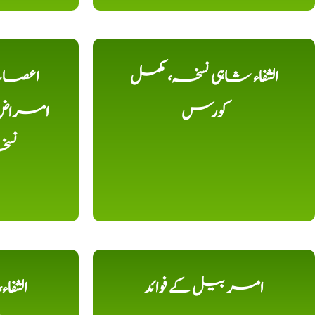
الشفاء شاہی نسخہ، مکمل
اعصاب 
کورس
امراض، ک
نس
امر بیل کے فوائد
الشفا