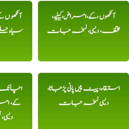
آنکھوں ،کے،امراض،کیلیے،
آنکھو ں
مختلف، دیسی، نسخہ جات
سیاہ حلقے
استسقاء، پیٹ پیں پانی پڑجانا،
اچانک ،
دیسی نسخہ جات
کے، امرا
دیسی