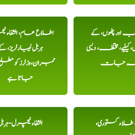
اور پٹھوں، کے
اطلاع عام، الشفاء ن
یلیے، مختلف، دیسی
ہربل لیبارٹریز، ک
خہ جات
ممبران،وزٹرز کو مطل
جاتا ہے
ء، طلاء کستوری،
الشفاء نیچرل-ہرب