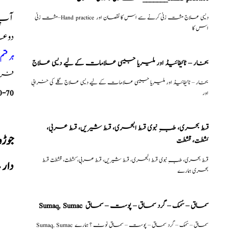
آپ ک
مشت زنی–Hand practice دیسی علاج مشت زنی کرنے سے اس کا نقصان اور
اس کا
دوع
ہر قس
بخار – ٹائیفائیڈ اور ملیریا جیسی علامات کے لیے دیسی علاج
فری م
بخار – ٹائیفائیڈ اور ملیریا جیسی علامات کے لیے دیسی علاج گلے کی خرابی
0-70
اور
قسط بحری، طبِ نبوی قسط البحری، قسط شیریں، قسط عربی،
جوڑ
كشطت، قشطت
قسط بحری، طبِ نبوی قسط البحری، قسط شیریں، قسط عربی، كشطت، قشطت قسط
دار 
بحری ہمارے
Sumaq, Sumac سماق – سُمک – گرد سماق – پوست – سماق
Sumaq, Sumac سماق – سُمک – گرد سماق – پوست – سماق نوٹ ؟ ہمارے