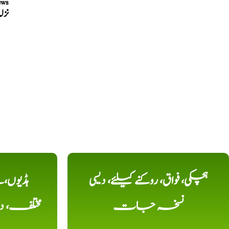
ews
نزل
ہچکی، فواق، روکنے کیلئے، دیسی
ہڈیوں،
نسخہ جات
مختلف، 