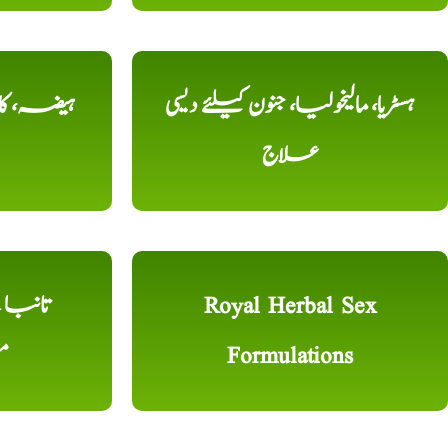
ہسٹریا، مالیخولیا، جنون کیلئے دیسی
ہیضہ، کال
علاج
Royal Herbal Sex
Formulations
م