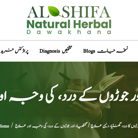
Blogs نسخہ جات
Diagnosis تشخیص
Products پراڈکٹس خری
اور جوڑوں کے درد، کی وجہ ا
ڑوں کا درد، گھنٹیا، دیسی علاج
/ گنٹھیا، اور جوڑوں کے درد، کی وجہ اور علاج
/
Home