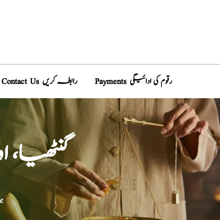
Payments رقوم کی ادائیگی
Contact Us رابطہ کریں
گنٹھیا، 
جو