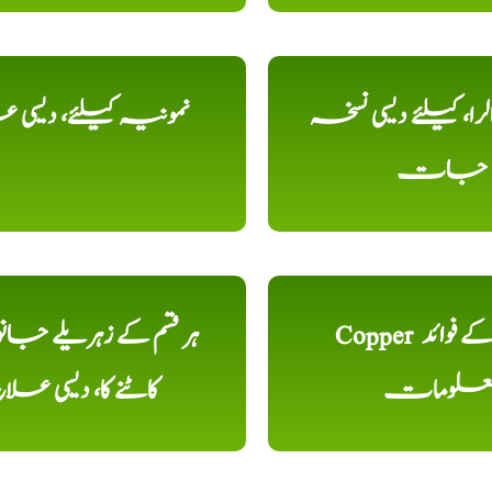
را، کیلئے دیسی نسخہ
نمونیہ کیلئے، دیسی 
جات
Copper تانبا کے فوائد
ہر قسم کے زہریلے جان
علومات
کاٹنے کا، دیسی علا