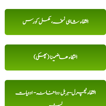
الشفاء شاہی نسخہ، مکمل کورس
الشِفاء ھاضمینا (پھکی)
الشفاء نیچرل-ہربل دواخانہ- ادویات
لسٹ