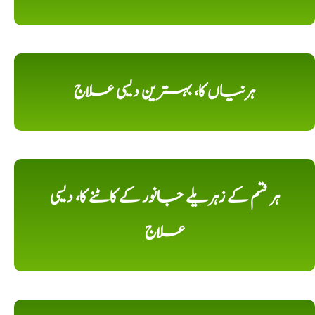
ہرنیاں کا، بہترین دیسی علاج
ہر قسم کے زہریلے جانور کے کاٹنے کا، دیسی
علاج