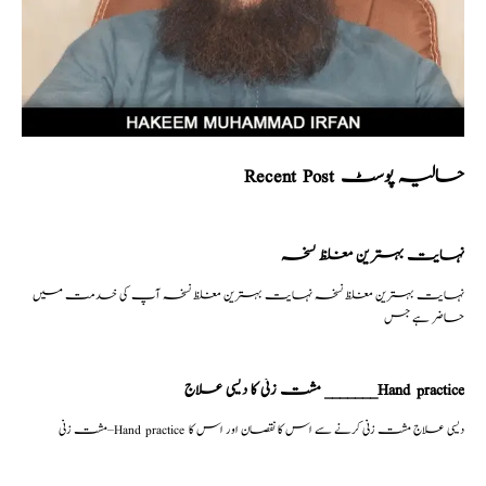
Recent Post حالیہ پوسٹ
نہایت بہترین مغلظ نسخہ
نہایت بہترین مغلظ نسخہ نہایت بہترین مغلظ نسخہ آپ کی خدمت میں
حاضر ہے جس
مشت زنی کا دیسی علاج _______Hand practice
مشت زنی–Hand practice دیسی علاج مشت زنی کرنے سے اس کا نقصان اور اس کا