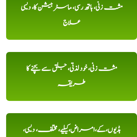
مشت زنی، ہاتھ رسی، ماسٹر بیشن کا، دیسی
علاج
مشت زنی، خود لذتی، جلق سے بچنے کا
طریقہ
ہڈیوں،کے،امراض،کیلیے، مختلف، دیسی،