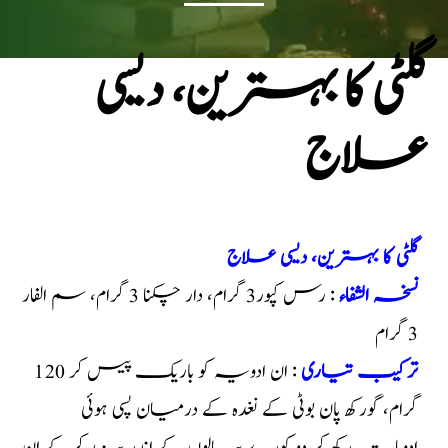
گلٹی کا بہترین، دیسی
علاج
گلٹی کا بہترین، دیسی علاج
نسخہ الشفاء
: رس کپور3 گرام، دار چکنا 3 گرام، سم الفار
3 گرام
ترکیب تیاری
: ان ادویہ کو باریک پیس کر 120
گرام، گورکھ پان بوٹی کے نغدہ کے درمیان پسی ہوئی