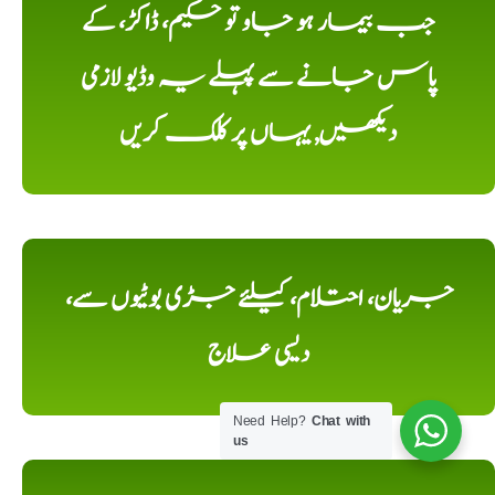
جب بیمار ہو جاو تو حکیم، ڈاکڑ، کے
پاس جانے سے پہلے یہ وڈیو لازمی
دیکھیں, یہاں پر کلک کریں
جریان، احتلام، کیلئے جڑی بوٹیوں سے،
دیسی علاج
Need Help?
Chat with
us