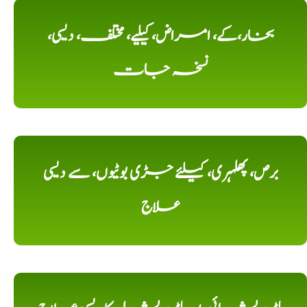
بخار،کے، امراض، کیلیے، مختلف، دیسی،
نسخہ جات
برص، پھلہری، کیلئے جڑی بوٹیوں، سے دیسی
علاج