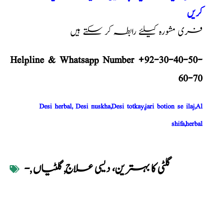
کریں
فری مشورہ کیلئے رابطہ کر سکتے ہیں
Helpline & Whatsapp Number +92-30-40-50-
60-70
Desi herbal, Desi nuskha,Desi totkay,jari botion se ilaj,Al
shifa,herbal
گلٹی کا بہترین، دیسی علاج
,
گلٹیاں
,
-