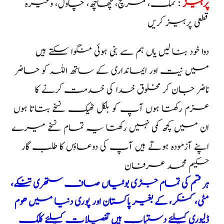
پرہیز
: نمک، مرچ، چھاچھ، چاول، وغیرہ
قطعی پرہیز کریں
دوا خود بنا لیں یاں ہم سے بنی ہوئی منگوا سکتے ہیں
میں نیت اور ایمانداری کے ساتھ اللہ کو حاضر
ناضر جان کر مخلوق خدا کی خدمت کرنے کا
عزم رکھتا ہوں آپ کو بلکل ٹھیک نسخے بتاتا ہوں
ان میں کچھ کمی نہیں رکھتا یہ تمام نسخے میرے
اپنے آزمودہ ہوتے ہیں آپ کی دوعاؤں کا طلب گار
حکیم محمد عرفان
ہر قسم کی تمام جڑی بوٹیاں صاف ستھری تنکے،
مٹی، کنکر، کے بغیر پاکستان اور پوری دنیا میں ھوم
ڈلیوری کیلئے دستیاب ہیں تفصیلات کیلئے کلک