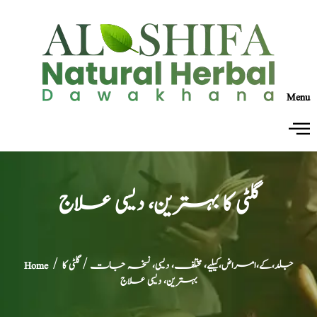
Menu
گلٹی کا بہترین، دیسی علاج
جلد،کے،امراض،کیلیے، مختلف، دیسی، نسخہ جات
/ گلٹی کا
/
Home
بہترین، دیسی علاج