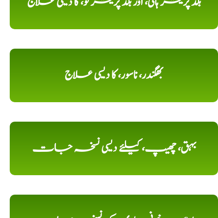
بلڈ پریشر ہائی، اور بلڈ پریشر لو، کا دیسی علاج
بھگندر، ناسور، کا دیسی علاج
بہق، چھیپ، کیلئے دیسی نسخہ جات