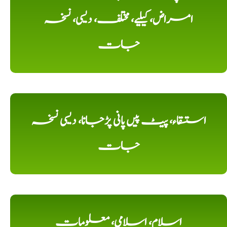
امراض، کیلیے، مختلف، دیسی، نسخہ
جات
استسقاء، پیٹ پیں پانی پڑجانا، دیسی نسخہ
جات
اسلام، اسلامی، معلومات