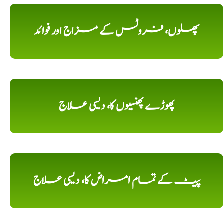
پھلوں، فروٹس کے مزاج اور فوائد
پھوڑے پھنسیوں کا، دیسی علاج
پیٹ کے تمام امراض کا، دیسی علاج