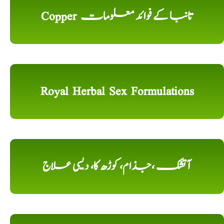
Copper تانبا کے فوائد معلومات
Royal Herbal Sex Formulations
آتشک ،جذام، کوڑھ کا، دیسی علاج