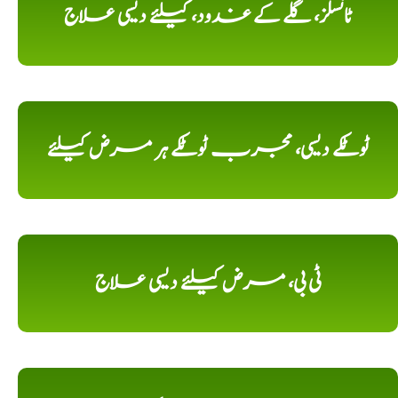
ٹانسلز، گلے کے غدود، کیلئے دیسی علاج
ٹوٹکے دیسی، مجرب ٹوٹکے ہر مرض کیلئے
ٹی بی، مرض کیلئے دیسی علاج