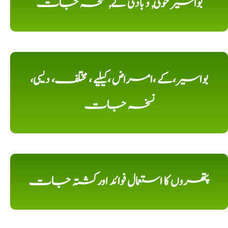
بواسیر خونی, و بادی کے, نسخہ جات
بواسیر،کے ،امراض ،کیلیے ، مختلف، دیسی،
نسخہ جات
پتھروں کا استعمال فوائد اورکشتہ جات