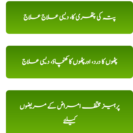
پتہ کی پتھری کا، دیسی علاج علاج
پٹھوں کا درد، اورپٹھوں کا کھنچاؤ، دیسی علاج
پرہیز مختلف امراض کے مریضوں
کیلئے