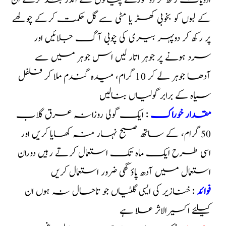
ادویات رکھ کر دو کورے پیالوں کے اندر بند کرکے ان
کے لبوں کو بخوبی کھڑ یا مٹی سے گل حکمت کرکے چولھے
پر رکھ کر دوپہر بیری کی چوبی آگ جلائیں اور
سرد ہونے پر جوہر اتار لیں اس جوہر میں سے
آدھا جوہر لے کر 10 گرام، میدہ گندم ملا کر فلفل
سیاہ کے برابر گولیاں بنالیں
مقدار خوراک
: ایک گولی روزانہ عرق گلاب
50 گرام، کے ساتھ صبح نہار منہ کھایا کریں اور
اسی طرح ایک ماہ تک استعمال کرتے رہیں دوران
استعمال میں آدھ پاؤ گھی ضرور استعمال کریں
فوائد
: خنازیر کی ایسی گلٹیاں جو تاحال نہ ہوں ان
کیلئے اکسیر الاثر علا ہے