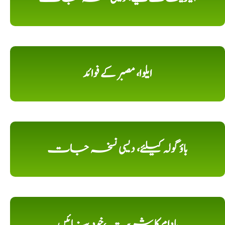
ایلوا، مصبر کے فوائد
باؤ گولہ کیلئے، دیسی نسخہ جات
بادام کا شربت،خود بنائیں