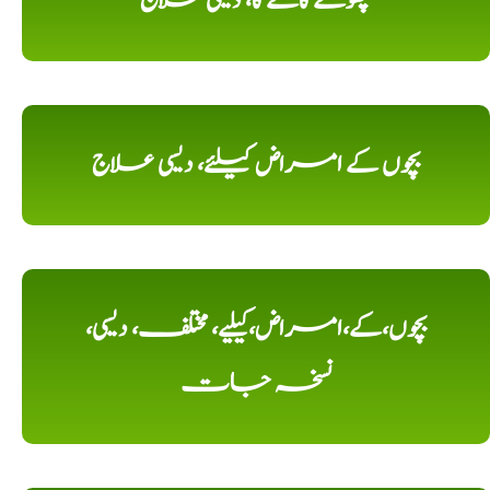
بچھوکے کاٹنے کا، دیسی علاج
بچوں کے امراض کیلئے، دیسی علاج
بچوں،کے،امراض،کیلیے، مختلف، دیسی،
نسخہ جات