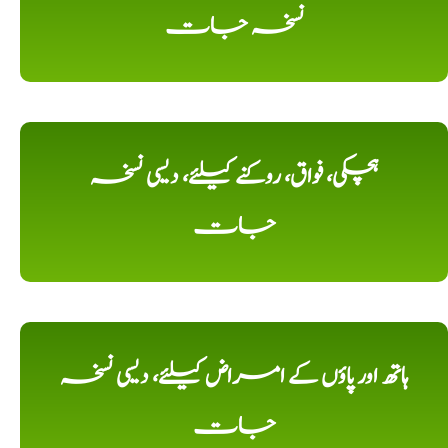
نسخہ جات
ہچکی، فواق، روکنے کیلئے، دیسی نسخہ
جات
ہاتھ اور پاؤں کے امراض کیلئے، دیسی نسخہ
جات