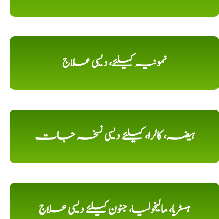
نمونیہ کیلئے، دیسی علاج
ہیضہ، کالرا، کیلئے دیسی نسخہ جات
ہسٹریا، مالیخولیا، جنون کیلئے دیسی علاج