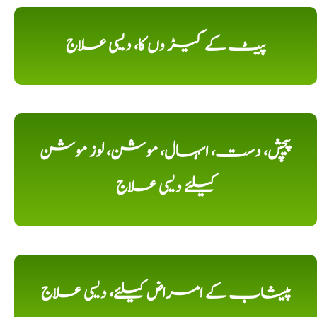
پیٹ کے کیڑ وں کا، دیسی علاج
پیچش، دست، اسہال، موشن، لوز موشن
کیلئے دیسی علاج
پیشاب کے امراض کیلئے، دیسی علاج