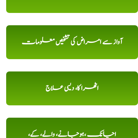
آواز سے امراض کی تشخیص معلومات
اٹھرا کا، دیسی علاج
اچانک ،ہوجانے، والے، کے،