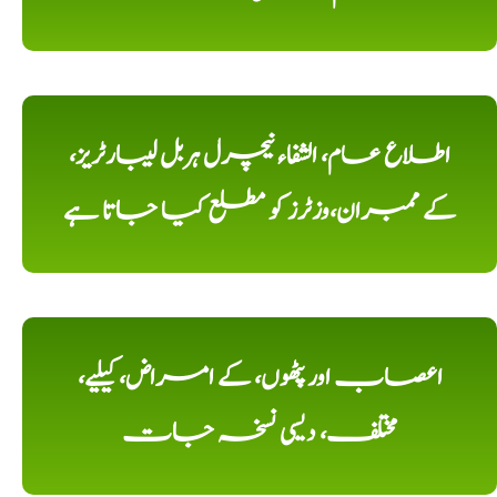
اطلاع عام، الشفاء نیچرل ہربل لیبارٹریز،
کے ممبران،وزٹرز کو مطلع کیا جاتا ہے
اعصاب اور پٹھوں، کے امراض، کیلیے،
مختلف، دیسی نسخہ جات