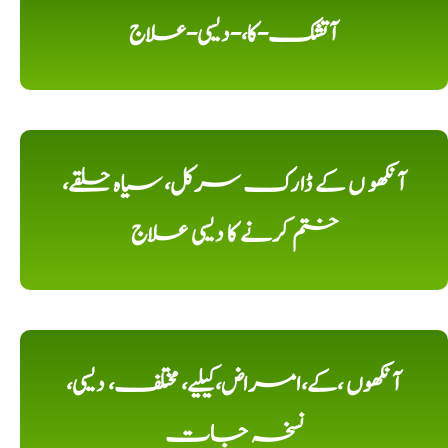
آتشک-کا،-دیسی-علاج
آنکھو ں کے ڈارک سرکل، سیاہ حلقے،
ختم کرنے کا دیسی علاج
آنکھوں ،کے،امراض،کیلیے، مختلف، دیسی،
نسخہ جات