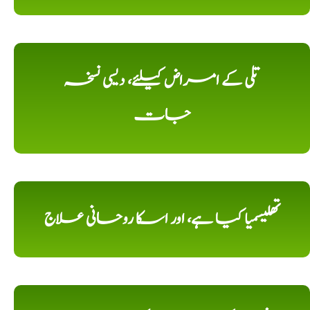
تلی کے امراض کیلئے، دیسی نسخہ
جات
تھلیسمیا کیا ہے، اور اسکا روحانی علاج