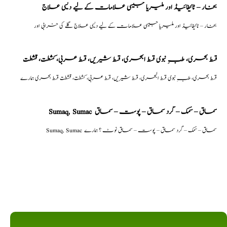
بخار – ٹائیفائیڈ اور ملیریا جیسی علامات کے لیے دیسی علاج
بخار – ٹائیفائیڈ اور ملیریا جیسی علامات کے لیے دیسی علاج گلے کی خرابی اور
قسط بحری، طبِ نبوی قسط البحری، قسط شیریں، قسط عربی، كشطت، قشطت
قسط بحری، طبِ نبوی قسط البحری، قسط شیریں، قسط عربی، كشطت، قشطت قسط بحری ہمارے
Sumaq, Sumac سماق – سُمک – گرد سماق – پوست – سماق
Sumaq, Sumac سماق – سُمک – گرد سماق – پوست – سماق نوٹ ؟ ہمارے