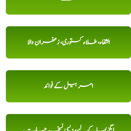
الشفاء، طلاء کستوری، زعفران والا
امر بیل کے فوائد
ایگزیما کے لیے، دیسی نسخہ جات