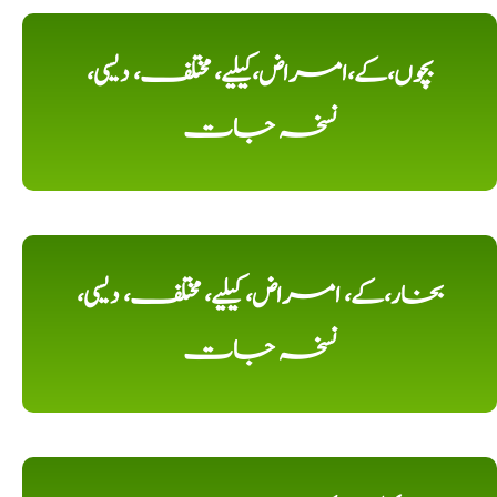
بچوں،کے،امراض،کیلیے، مختلف، دیسی،
نسخہ جات
بخار،کے، امراض، کیلیے، مختلف، دیسی،
نسخہ جات