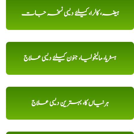
ہیضہ، کالرا، کیلئے دیسی نسخہ جات
ہسٹریا، مالیخولیا، جنون کیلئے دیسی علاج
ہرنیاں کا، بہترین دیسی علاج