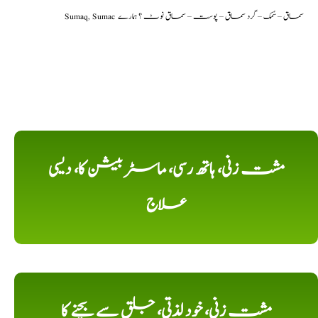
Sumaq, Sumac سماق – سُمک – گرد سماق – پوست – سماق نوٹ ؟ ہمارے
مشت زنی، ہاتھ رسی، ماسٹر بیشن کا، دیسی
علاج
مشت زنی، خود لذتی، جلق سے بچنے کا