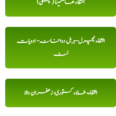
الشِفاء ھاضمینا (پھکی)
الشفاء نیچرل-ہربل دواخانہ- ادویات
لسٹ
الشفاء، طلاء کستوری، زعفران والا