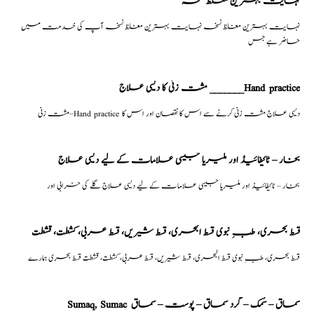
نہایت بہترین مغلظ نسخہ
نہایت بہترین مغلظ نسخہ نہایت بہترین مغلظ نسخہ آپ کی خدمت میں
حاضر ہے جس
مشت زنی کا دیسی علاج _______Hand practice
مشت زنی–Hand practice دیسی علاج مشت زنی کرنے سے اس کا نقصان اور اس کا
بخار – ٹائیفائیڈ اور ملیریا جیسی علامات کے لیے دیسی علاج
بخار – ٹائیفائیڈ اور ملیریا جیسی علامات کے لیے دیسی علاج گلے کی خرابی اور
قسط بحری، طبِ نبوی قسط البحری، قسط شیریں، قسط عربی، كشطت، قشطت
قسط بحری، طبِ نبوی قسط البحری، قسط شیریں، قسط عربی، كشطت، قشطت قسط بحری ہمارے
Sumaq, Sumac سماق – سُمک – گرد سماق – پوست – سماق