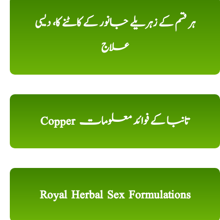
ہر قسم کے زہریلے جانور کے کاٹنے کا، دیسی
علاج
Copper تانبا کے فوائد معلومات
Royal Herbal Sex Formulations