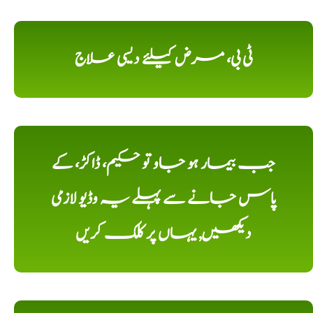
ٹی بی، مرض کیلئے دیسی علاج
جب بیمار ہو جاو تو حکیم، ڈاکڑ، کے
پاس جانے سے پہلے یہ وڈیو لازمی
دیکھیں, یہاں پر کلک کریں