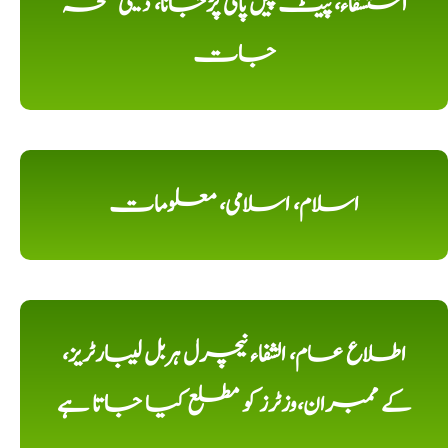
استسقاء، پیٹ پیں پانی پڑجانا، دیسی نسخہ
جات
اسلام، اسلامی، معلومات
اطلاع عام، الشفاء نیچرل ہربل لیبارٹریز،
کے ممبران،وزٹرز کو مطلع کیا جاتا ہے