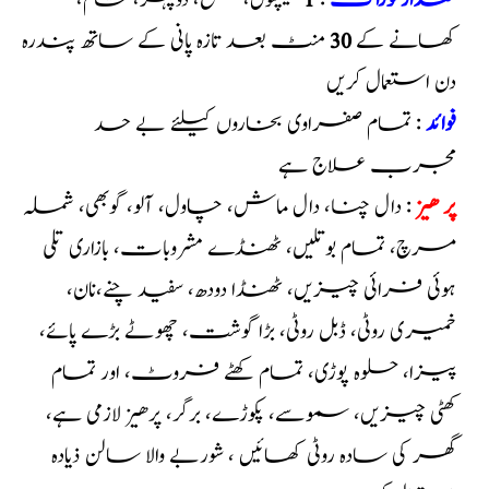
مقدارخوراک
:
1
کیپسول، صبح، دوپہر، شام،
کھانے کے
30
منٹ بعد تازہ پانی کے ساتھ پندرہ
دن استعمال کریں
فوائد
: تمام صفراوی بخاروں کیلئے بے حد
مجرب علاج ہے
پر ھیز
: دال چنا، دال ماش، چاول، آلو، گوبھی، شملہ
مرچ، تمام بوتلیں، ٹھنڈے مشروبات، بازاری تلی
ہوئی فرائی چیزیں، ٹھنڈا دودھ، سفید چنے،نان،
خمیری روٹی، ڈبل روٹی، بڑا گوشت، چھوٹے بڑے پائے،
پیزا، حلوہ پوڑی، تمام کھٹے فروٹ، اور تمام
کھٹی چیزیں، سموسے، پکوڑے، برگر، پرھیز لازمی ہے،
گھر کی سادہ روٹی کھائیں ، شوربے والا سالن ذیادہ