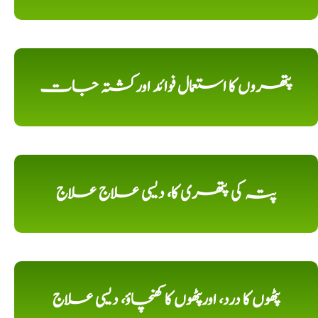
پتھروں کا استعمال فوائد اورکشتہ جات
پتہ کی پتھری کا، دیسی علاج علاج
پٹھوں کا درد، اورپٹھوں کا کھنچاؤ، دیسی علاج