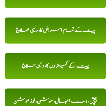
پیٹ کے تمام امراض کا، دیسی علاج
پیٹ کے کیڑ وں کا، دیسی علاج
پیچش، دست، اسہال، موشن، لوز موشن