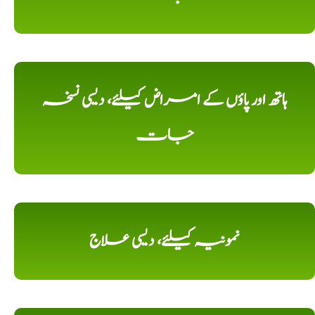
ہاتھ اور پاؤں کے امراض کیلئے، دیسی نسخہ
جات
نمونیہ کیلئے، دیسی علاج