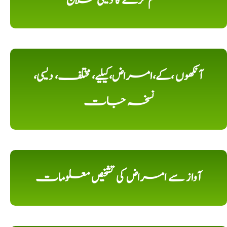
ختم کرنے کا دیسی علاج
آنکھوں ،کے،امراض،کیلیے، مختلف، دیسی،
نسخہ جات
آواز سے امراض کی تشخیص معلومات