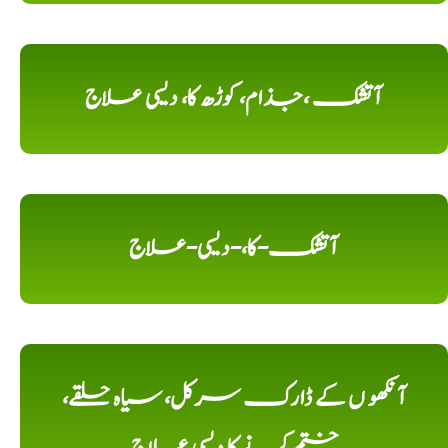
آتشک ،جذام، کوڑھ کا، دیسی علاج
آتشک-کا،-دیسی-علاج
آنکھو ں کے ڈارک سرکل، سیاہ حلقے،