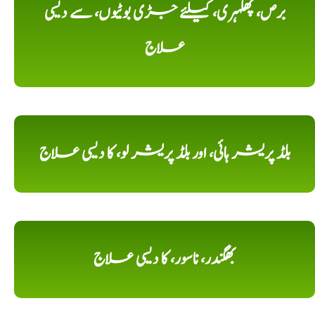
برص، پھلہری، کیلئے جڑی بوٹیوں، سے دیسی
علاج
بلڈ پریشر ہائی، اور بلڈ پریشر لو، کا دیسی علاج
بھگندر، ناسور، کا دیسی علاج