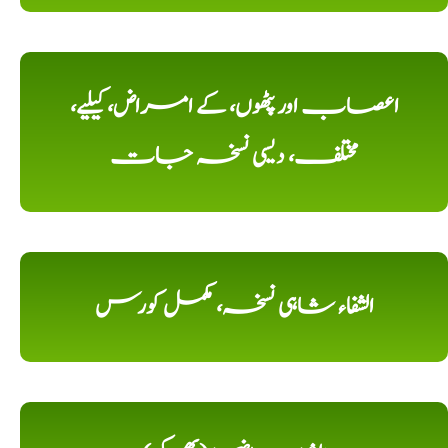
اعصاب اور پٹھوں، کے امراض، کیلیے،
مختلف، دیسی نسخہ جات
الشفاء شاہی نسخہ، مکمل کورس