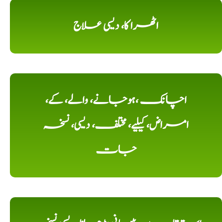
اٹھرا کا، دیسی علاج
اچانک ،ہوجانے، والے، کے،
امراض، کیلیے، مختلف، دیسی، نسخہ
جات