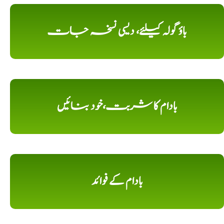
باؤ گولہ کیلئے، دیسی نسخہ جات
بادام کا شربت،خود بنائیں
بادام کے فوائد