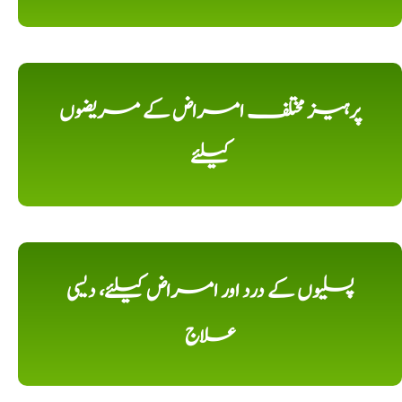
پرہیز مختلف امراض کے مریضوں
کیلئے
پسلیوں کے درد اور امراض کیلئے، دیسی
علاج