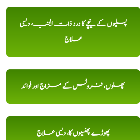
پسلیوں کے نیچے کا درد ذات الجنب، دیسی
علاج
پھلوں، فروٹس کے مزاج اور فوائد
پھوڑے پھنسیوں کا، دیسی علاج