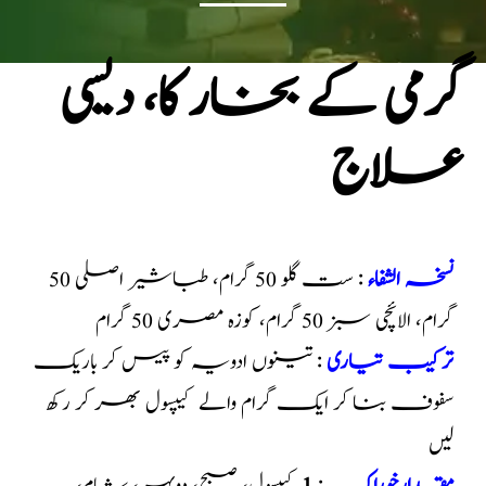
گرمی کے بخار کا، دیسی
علاج
نسخہ الشفاء
: ست گلو 50 گرام، طباشیر اصلی 50
گرام، الائچی سبز 50 گرام، کوزہ مصری 50 گرام
ترکیب تیاری
: تینوں ادویہ کو پیس کر باریک
سفوف بنا کر ایک گرام والے کیپسول بھر کر رکھ
لیں