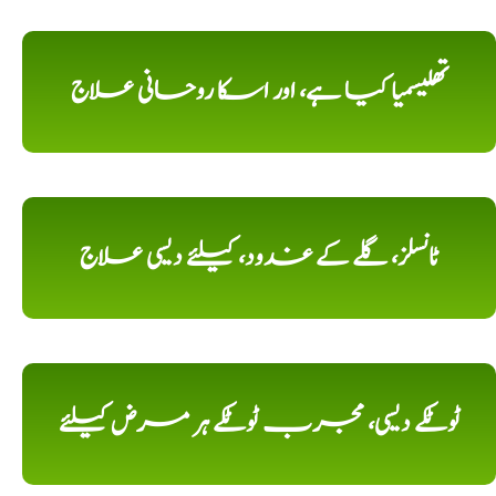
تھلیسمیا کیا ہے، اور اسکا روحانی علاج
ٹانسلز، گلے کے غدود، کیلئے دیسی علاج
ٹوٹکے دیسی، مجرب ٹوٹکے ہر مرض کیلئے