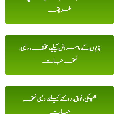
طریقہ
ہڈیوں،کے،امراض،کیلیے، مختلف، دیسی،
نسخہ جات
ہچکی، فواق، روکنے کیلئے، دیسی نسخہ
جات