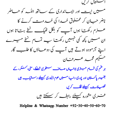
استعمال کریں
میں نیت اور ایمانداری کے ساتھ اللہ کو حاضر
ناضر جان کر مخلوق خدا کی خدمت کرنے کا
عزم رکھتا ہوں آپ کو بلکل ٹھیک نسخے بتاتا ہوں
ان میں کچھ کمی نہیں رکھتا یہ تمام نسخے میرے
اپنے آزمودہ ہوتے ہیں آپ کی دوعاؤں کا طلب گار
حکیم محمد عرفان
ہر قسم کی تمام جڑی بوٹیاں صاف ستھری تنکے، مٹی، کنکر، کے
بغیر پاکستان اور پوری دنیا میں ھوم ڈلیوری کیلئے دستیاب ہیں
تفصیلات کیلئے کلک کریں
فری مشورہ کیلئے رابطہ کر سکتے ہیں
Helpline & Whatsapp Number +92-30-40-50-60-70