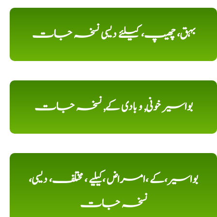
بہق، چھیپ، کیلئے دیسی نسخہ جات
بواسیر خونی, و بادی کے, نسخہ جات
بواسیر،کے ،امراض ،کیلیے ، مختلف، دیسی،
نسخہ جات