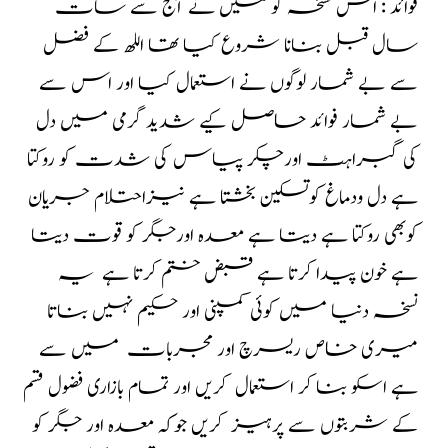
فوائد : اس نسخہ کو میں نے آج سے سات
سال قبل بنانا شروع کیا تھا اللھ کے فضل
سے بے شمار لوگوں نے استعمال کیا اور اس سے
بے شمار فوائد حاصل کیے شدید گرمی میں دل
کی گبراہٹ اورچکر پیاس کی شدت کو روکتا
ہے دل ودماغ‌ کوتسکین بخشتا ہے نیزاحتلام جریان
کوبھی روکتا ہے دیتا ہے معدہ اورجگر کو قوت دیتا
ہے خون پیدا کرتا ہے قبض ختم کرتا ہے یہ
نسخہ دنیا میں کوئی کمپنی اور حکیم نہیں بناتا
میری خاص ریسرچ اور مجربات میں سے
ہے اسکو بنا کر استعمال کریں اور تمام بازاری فضول قسم
کے شربتوں سے پرہیز کریں جوکہ معدہ اور جگر کو