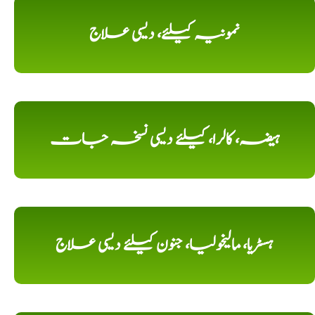
نمونیہ کیلئے، دیسی علاج
ہیضہ، کالرا، کیلئے دیسی نسخہ جات
ہسٹریا، مالیخولیا، جنون کیلئے دیسی علاج