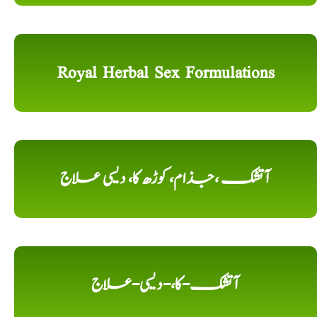
Royal Herbal Sex Formulations
آتشک ،جذام، کوڑھ کا، دیسی علاج
آتشک-کا،-دیسی-علاج