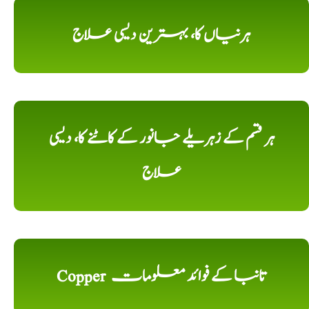
ہرنیاں کا، بہترین دیسی علاج
ہر قسم کے زہریلے جانور کے کاٹنے کا، دیسی
علاج
Copper تانبا کے فوائد معلومات