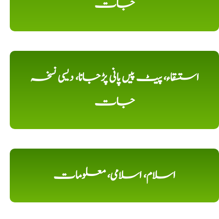
جات
استسقاء، پیٹ پیں پانی پڑجانا، دیسی نسخہ
جات
اسلام، اسلامی، معلومات