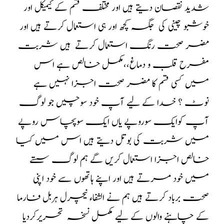
شدید نقصان دیتے ہیں اور مختلف قسم کے کیمیکل اور
خوشبو چینی کی جگہ کچھ اور ہی استعمال کرتے ہیں اور
مضر صحت رنگ استعمال کرتے ہیں شربت
مفرح قلب و دماغ،،مکمل خالص ہے اس
میں کسی قسم کا مضر صحت اجزا نہیں ہے
نوٹ ؟ خدا کے لیے آپ خود سوچیں جو لوگ
آپ کوایک سوروپے یاں ایک سوپچاس روپے
میں شربت کی بوتل دیتے ہیں اس میں کیا
خالص اجزا استعمال کریں گے ہم لوگ سستے
میں خود مرتے ہیں اور اپنے ہاتھوں سے خود اپنی
صحت برباد کرتے ہیں ہم نے الشفاء نیچرل ہربل فارما
کے چاہنے والوں کے لیے مکمل نسخہ تحریرکردیا