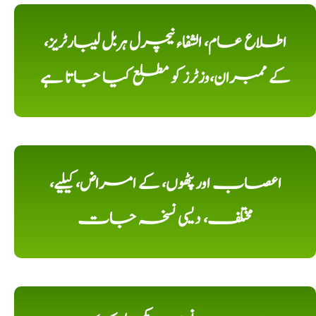
اطلاع عام، الشفاء نیچرل ہربل لیبارٹریز،
کے ممبران،وزٹرز کو مطلع کیا جاتا ہے
اعصاب اور پٹھوں، کے امراض، کیلیے،
مختلف، دیسی نسخہ جات