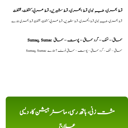
قسط بحری، طبِ نبوی قسط البحری، قسط شیریں، قسط عربی، كشطت، قشطت
قسط بحری، طبِ نبوی قسط البحری، قسط شیریں، قسط عربی، كشطت، قشطت قسط بحری ہمارے
Sumaq, Sumac سماق – سُمک – گرد سماق – پوست – سماق
Sumaq, Sumac سماق – سُمک – گرد سماق – پوست – سماق نوٹ ؟ ہمارے
مشت زنی، ہاتھ رسی، ماسٹر بیشن کا، دیسی
علاج