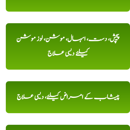
پیچش، دست، اسہال، موشن، لوز موشن
کیلئے دیسی علاج
پیشاب کے امراض کیلئے، دیسی علاج