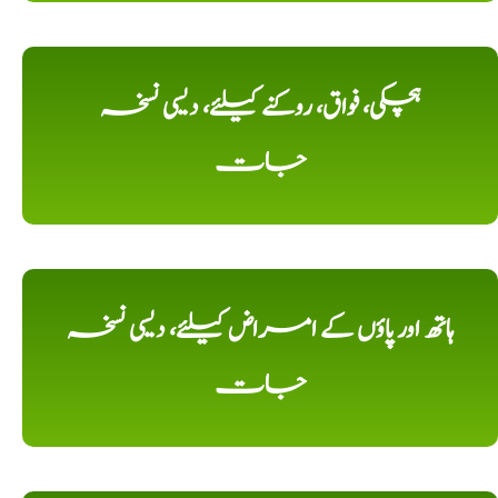
ہچکی، فواق، روکنے کیلئے، دیسی نسخہ
جات
ہاتھ اور پاؤں کے امراض کیلئے، دیسی نسخہ
جات