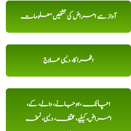
آواز سے امراض کی تشخیص معلومات
اٹھرا کا، دیسی علاج
اچانک ،ہوجانے، والے، کے،
امراض، کیلیے، مختلف، دیسی، نسخہ