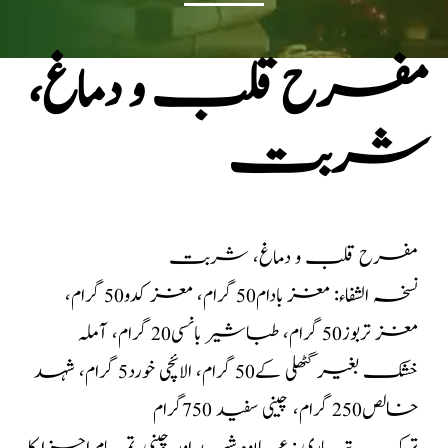
مفرح قلب و دماغ،
شربت
مفرح قلب و دماغ، شربت
نسخہ الشفاء: مغز بادام50 گرام، مغز کدو50 گرام،
مغز تربوز50 گرام، طباشیر بانسی20 گرام، آملہ
خشک بغیر گٹھلی کے50 گرام، الائچی خورد5 گرام، شہد
خالص250 گرام، چینی سفید 750گرام