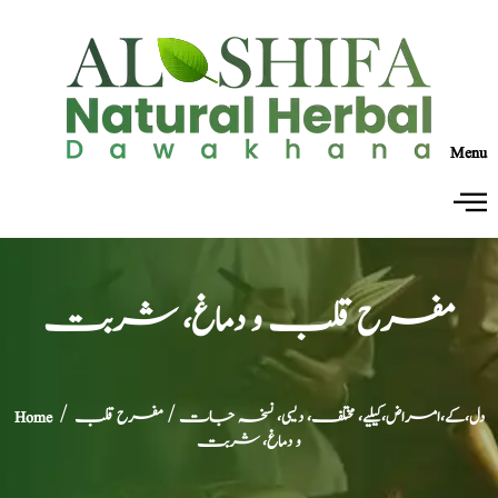
Menu
مفرح قلب و دماغ، شربت
دل،کے،امراض،کیلیے، مختلف، دیسی، نسخہ جات
/ مفرح قلب
/
Home
و دماغ، شربت