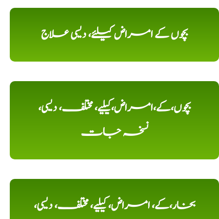
بچوں کے امراض کیلئے، دیسی علاج
بچوں،کے،امراض،کیلیے، مختلف، دیسی،
نسخہ جات
بخار،کے، امراض، کیلیے، مختلف، دیسی،