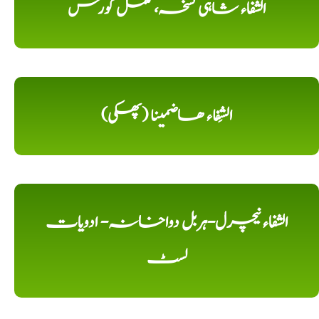
الشفاء شاہی نسخہ، مکمل کورس
الشِفاء ھاضمینا (پھکی)
الشفاء نیچرل-ہربل دواخانہ- ادویات
لسٹ