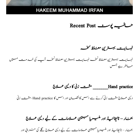
Recent Post حالیہ پوسٹ
نہایت بہترین مغلظ نسخہ
نہایت بہترین مغلظ نسخہ نہایت بہترین مغلظ نسخہ آپ کی خدمت میں
حاضر ہے جس
مشت زنی کا دیسی علاج _______Hand practice
مشت زنی–Hand practice دیسی علاج مشت زنی کرنے سے اس کا نقصان اور اس کا
بخار – ٹائیفائیڈ اور ملیریا جیسی علامات کے لیے دیسی علاج
بخار – ٹائیفائیڈ اور ملیریا جیسی علامات کے لیے دیسی علاج گلے کی خرابی اور