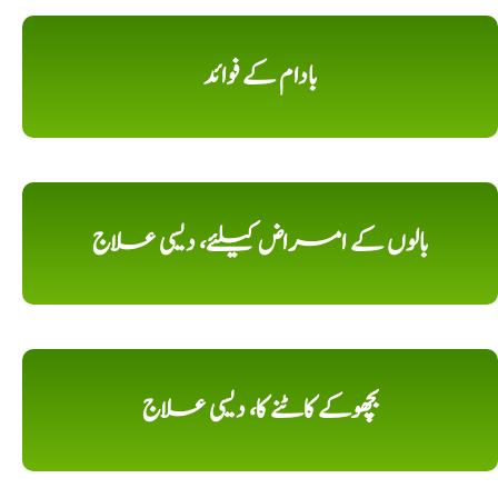
بادام کے فوائد
بالوں کے امراض کیلئے، دیسی علاج
بچھوکے کاٹنے کا، دیسی علاج