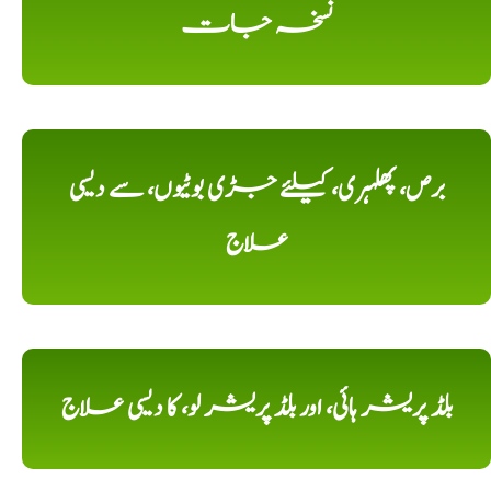
نسخہ جات
برص، پھلہری، کیلئے جڑی بوٹیوں، سے دیسی
علاج
بلڈ پریشر ہائی، اور بلڈ پریشر لو، کا دیسی علاج