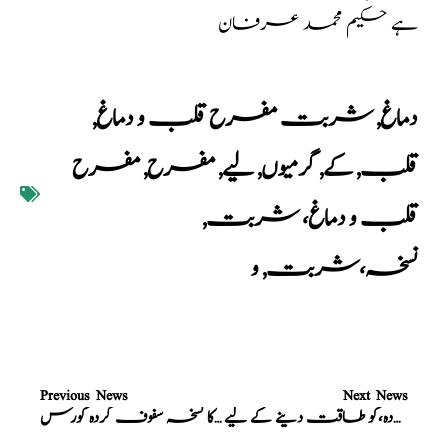
ہے حکیم محمد عرفان
دماغ
,
شربت مفرح قلب و دماغ
,
قلب
,
کے
,
گرمیوں
,
لیے
,
مفرح
,
مفرح
قلب و دماغ، شربت
,
نسخہ،شربت
,
و
Previous News
Next News
معجون،کمراور،گردہ،کو طاقت دینے کے لیے
الشفاء نیچرل ہربل فارما کا نسخہ سفوف گردہ کورس