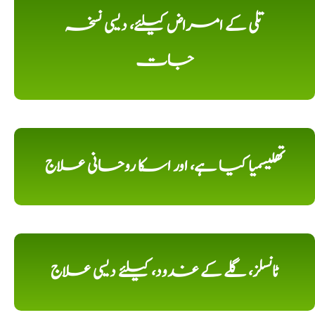
تلی کے امراض کیلئے، دیسی نسخہ
جات
تھلیسمیا کیا ہے، اور اسکا روحانی علاج
ٹانسلز، گلے کے غدود، کیلئے دیسی علاج