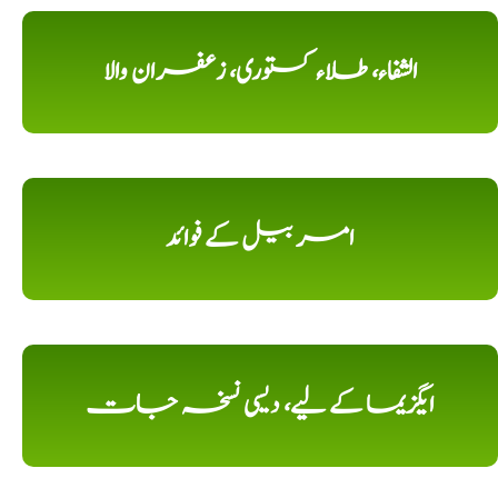
الشفاء، طلاء کستوری، زعفران والا
امر بیل کے فوائد
ایگزیما کے لیے، دیسی نسخہ جات