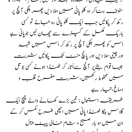
ترکیب تیاری : علاوہ شہد اور چینی ,تمام اجزا کا
سفوف بناکر دو کلو پانی میں ملا دیں پھر ہلکی آنچ پر
رکھ کر پکائیں جب ایک کلو پانی رہ جائے تو کسی
باریک مکمل کے کپڑے سے چھان لیں جوپانی ہے
اس کو پھر ہلکی آنچ پر رکھ کر اس میں شہد
اورچینی ملا دیں اور پانچ منٹ تک پکائیں شربت
جیسا قوام بننےپر آنچ سےاُتار کر ٹھنڈا ہونے کسی بوتل
میں محفوط رکھیں،شربت مفرح قلب و
دماغ،تیار ہے
طریقہ استعمال : تین بڑے کھانے والے چمچ ایک
گلاس ہلکا ٹھنڈا پانی میں اچھی طرح مکس کر کے
دن میں دو بار صبح و شام خالی پیٹ‌ پیئں