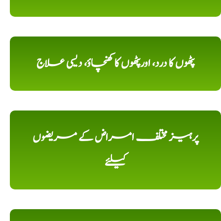
پٹھوں کا درد، اورپٹھوں کا کھنچاؤ، دیسی علاج
پرہیز مختلف امراض کے مریضوں
کیلئے