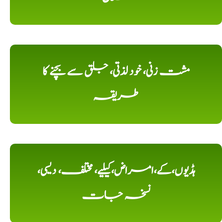
مشت زنی، خود لذتی، جلق سے بچنے کا
طریقہ
ہڈیوں،کے،امراض،کیلیے، مختلف، دیسی،
نسخہ جات