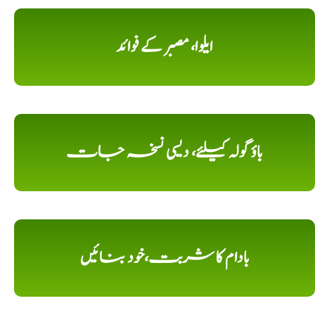
ایلوا، مصبر کے فوائد
باؤ گولہ کیلئے، دیسی نسخہ جات
بادام کا شربت،خود بنائیں