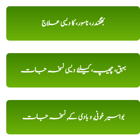
بھگندر، ناسور، کا دیسی علاج
بہق، چھیپ، کیلئے دیسی نسخہ جات
بواسیر خونی, و بادی کے, نسخہ جات