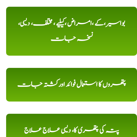
بواسیر،کے ،امراض ،کیلیے ، مختلف، دیسی،
نسخہ جات
پتھروں کا استعمال فوائد اورکشتہ جات
پتہ کی پتھری کا، دیسی علاج علاج