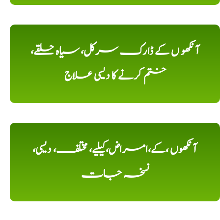
آنکھو ں کے ڈارک سرکل، سیاہ حلقے،
ختم کرنے کا دیسی علاج
آنکھوں ،کے،امراض،کیلیے، مختلف، دیسی،
نسخہ جات