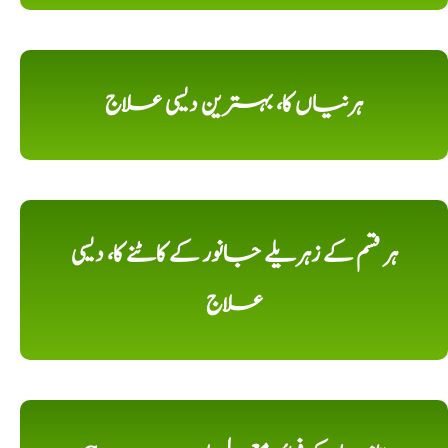
ہرنیاں کا، بہترین دیسی علاج
ہر قسم کے زہریلے جانور کے کاٹنے کا، دیسی
علاج