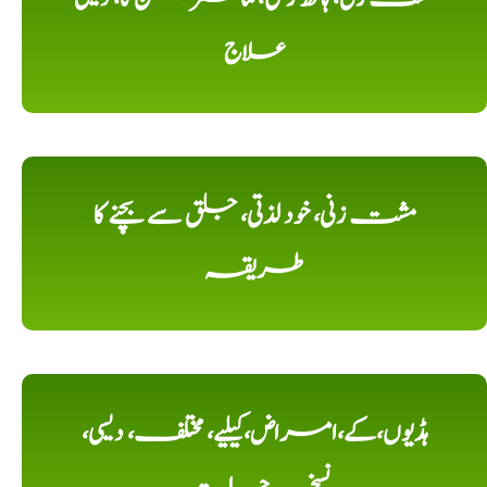
علاج
مشت زنی، خود لذتی، جلق سے بچنے کا
طریقہ
ہڈیوں،کے،امراض،کیلیے، مختلف، دیسی،