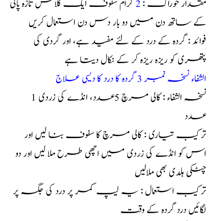
مقدار خوراک :
2
گرام سفوف ایک گلاس تازہ پانی
کے ساتھ دن میں دو بار دس دن استعمال کریں
فوائد : گردہ کے درد کے لئے مفید ہے، اور گردی کی
پتھری کو ریزہ ریزہ کر کے نکال دیتا ہے
الشفاء نسخہ نمبر 3 گردہ کا درد کا دیسی علاج
نسخہ الشفاء : کالی مرچ 5عدد، انڈے کی زردی 1
عدد
ترکیب تیاری : کالی مرچ کا سفوف بنا لیں اور
اس کو انڈے کی زردی میں اچھی طرح ملا لیں اور دو
چٹکی ہلدی بھی ملالیں
ترکیب استعمال : یہ لیپ کمر پر درد کی جگہ پر
لگائیں درد گردہ کے وقت