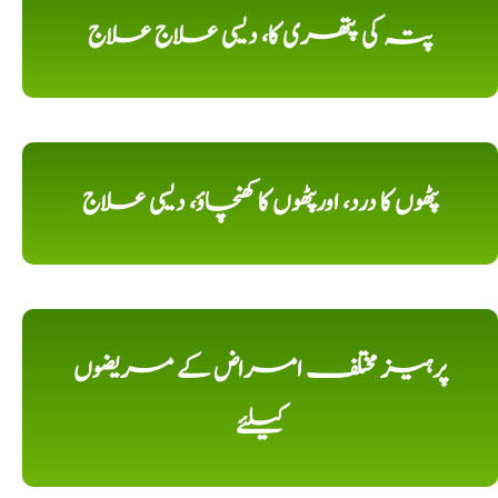
پتہ کی پتھری کا، دیسی علاج علاج
پٹھوں کا درد، اورپٹھوں کا کھنچاؤ، دیسی علاج
پرہیز مختلف امراض کے مریضوں
کیلئے