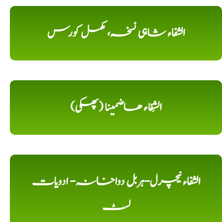
الشفاء شاہی نسخہ، مکمل کورس
الشِفاء ھاضمینا (پھکی)
الشفاء نیچرل-ہربل دواخانہ- ادویات
لسٹ