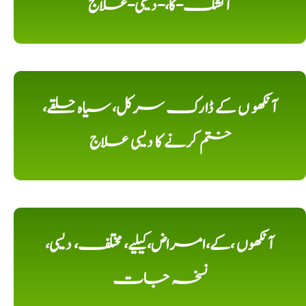
آتشک-کا،-دیسی-علاج
آنکھو ں کے ڈارک سرکل، سیاہ حلقے،
ختم کرنے کا دیسی علاج
آنکھوں ،کے،امراض،کیلیے، مختلف، دیسی،
نسخہ جات