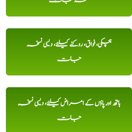
نسخہ جات
ہچکی، فواق، روکنے کیلئے، دیسی نسخہ
جات
ہاتھ اور پاؤں کے امراض کیلئے، دیسی نسخہ
جات