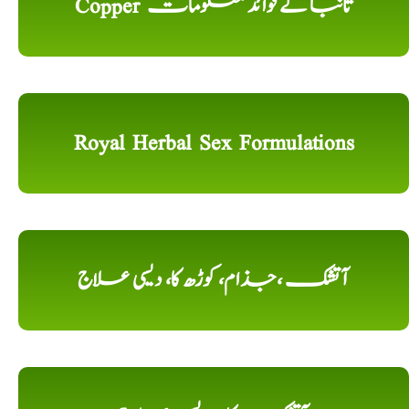
Copper تانبا کے فوائد معلومات
Royal Herbal Sex Formulations
آتشک ،جذام، کوڑھ کا، دیسی علاج