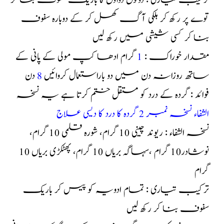
ترکیب تیاری : دونوں دواؤں کا باریک سفوف بنا کر
توے پر رکھ کر ہلکی آگ کھل کر کے دوبارہ سفوف
بنا کر کسی شیشی میں رکھ لیں
مقدار خوراک :
1
گرام ادھا کپ مولی کے پانی کے
ساتھ روزانہ دن میں دو باراستعمال کروائیں
8
دن
فوائد : گردہ کے درد کو مستقل ختم کرتا ہے یہ نسخہ
الشفاء نسخہ نمبر 2 گردہ کا درد کا دیسی علاج
نسخہ الشفاء : ریوند چینی 10 گرام، شورہ قلمی 10 گرام،
نوشادر10 گرام ،سہاگہ بریاں 10 گرام، پھٹکڑی بریاں 10
گرام
ترکیب تیاری : تمام ادویہ کو پیس کر باریک
سفوف بنا کر رکھ لیں