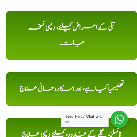
تلی کے امراض کیلئے، دیسی نسخہ
جات
تھلیسمیا کیا ہے، اور اسکا روحانی علاج
Need Help?
Chat with
us
ٹانسلز، گلے کے غدود، کیلئے دیسی علاج