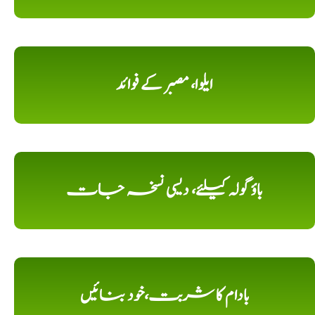
ایلوا، مصبر کے فوائد
باؤ گولہ کیلئے، دیسی نسخہ جات
بادام کا شربت،خود بنائیں