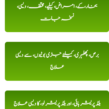
بخار،کے، امراض، کیلیے، مختلف، دیسی،
نسخہ جات
برص، پھلہری، کیلئے جڑی بوٹیوں، سے دیسی
علاج
بلڈ پریشر ہائی، اور بلڈ پریشر لو، کا دیسی علاج