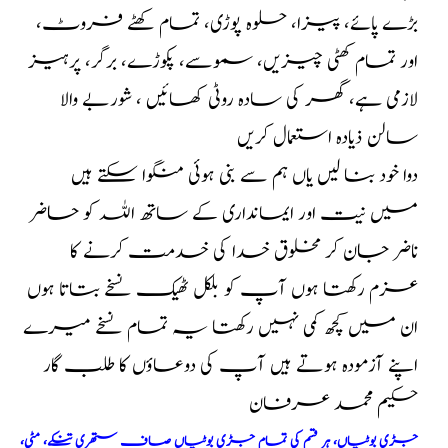
بڑے پائے، پیزا، حلوہ پوڑی، تمام کھٹے فروٹ،
اور تمام کھٹی چیزیں، سموسے، پکوڑے، برگر، پرہیز
لازمی ہے، گھر کی سادہ روٹی کھائیں ، شوربے والا
سالن ذیادہ استعمال کریں
دوا خود بنا لیں یاں ہم سے بنی ہوئی منگوا سکتے ہیں
میں نیت اور ایمانداری کے ساتھ اللہ کو حاضر
ناضر جان کر مخلوق خدا کی خدمت کرنے کا
عزم رکھتا ہوں آپ کو بلکل ٹھیک نسخے بتاتا ہوں
ان میں کچھ کمی نہیں رکھتا یہ تمام نسخے میرے
اپنے آزمودہ ہوتے ہیں آپ کی دوعاؤں کا طلب گار
حکیم محمد عرفان
جڑی بوٹیاں، ہر قسم کی تمام جڑی بوٹیاں صاف ستھری تنکے، مٹی،