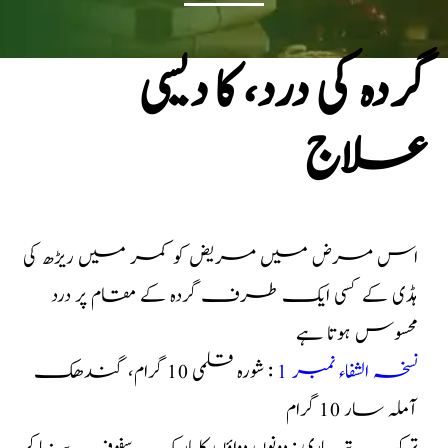
گردہ کی درد، کا دیسی
علاج
اس مرض میں مریض کو کمر میں ریڑھ کی
ہڈی کے کسی ایک طرف گردہ کے مقام پر درد
محسوس ہوتا ہے
نسخہ الشفاء نمبر 1
: شورہ قلمی 10 گرام، گندھک
آملہ سار 10 گرام