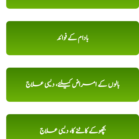
بادام کے فوائد
بالوں کے امراض کیلئے، دیسی علاج
بچھوکے کاٹنے کا، دیسی علاج