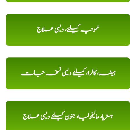
نمونیہ کیلئے، دیسی علاج
ہیضہ، کالرا، کیلئے دیسی نسخہ جات
ہسٹریا، مالیخولیا، جنون کیلئے دیسی علاج