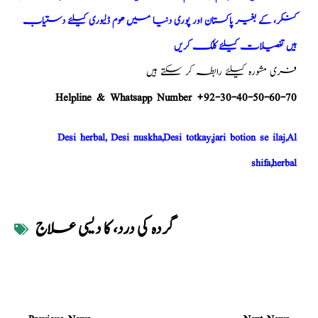
کنکر، کے بغیر پاکستان اور پوری دنیا میں ھوم ڈلیوری کیلئے دستیاب
ہیں تفصیلات کیلئے کلک کریں
فری مشورہ کیلئے رابطہ کر سکتے ہیں
Helpline & Whatsapp Number +92-30-40-50-60-70
Desi herbal, Desi nuskha,Desi totkay,jari botion se ilaj,Al
shifa,herbal
گردہ کی درد، کا دیسی علاج