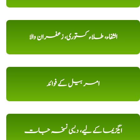
الشفاء، طلاء کستوری، زعفران والا
امر بیل کے فوائد
ایگزیما کے لیے، دیسی نسخہ جات