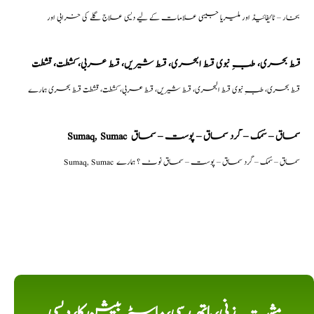
بخار – ٹائیفائیڈ اور ملیریا جیسی علامات کے لیے دیسی علاج گلے کی خرابی اور
قسط بحری، طبِ نبوی قسط البحری، قسط شیریں، قسط عربی، كشطت، قشطت
قسط بحری، طبِ نبوی قسط البحری، قسط شیریں، قسط عربی، كشطت، قشطت قسط بحری ہمارے
Sumaq, Sumac سماق – سُمک – گرد سماق – پوست – سماق
Sumaq, Sumac سماق – سُمک – گرد سماق – پوست – سماق نوٹ ؟ ہمارے
مشت زنی، ہاتھ رسی، ماسٹر بیشن کا، دیسی