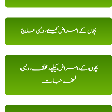
بچوں کے امراض کیلئے، دیسی علاج
بچوں،کے،امراض،کیلیے، مختلف، دیسی،
نسخہ جات