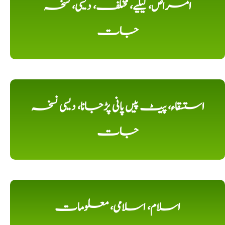
امراض، کیلیے، مختلف، دیسی، نسخہ
جات
استسقاء، پیٹ پیں پانی پڑجانا، دیسی نسخہ
جات
اسلام، اسلامی، معلومات