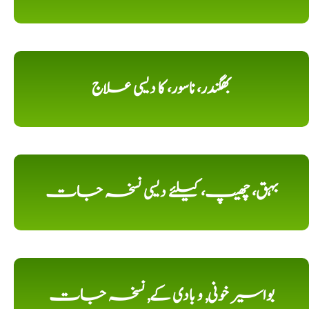
بھگندر، ناسور، کا دیسی علاج
بہق، چھیپ، کیلئے دیسی نسخہ جات
بواسیر خونی, و بادی کے, نسخہ جات