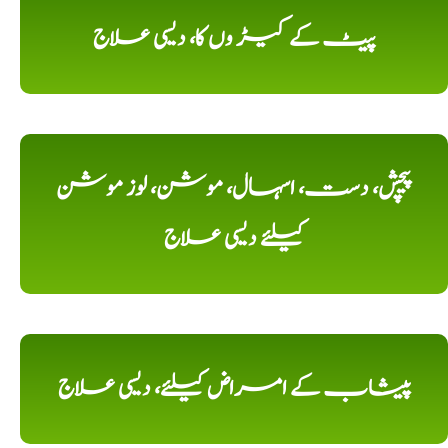
پیٹ کے کیڑ وں کا، دیسی علاج
پیچش، دست، اسہال، موشن، لوز موشن
کیلئے دیسی علاج
پیشاب کے امراض کیلئے، دیسی علاج