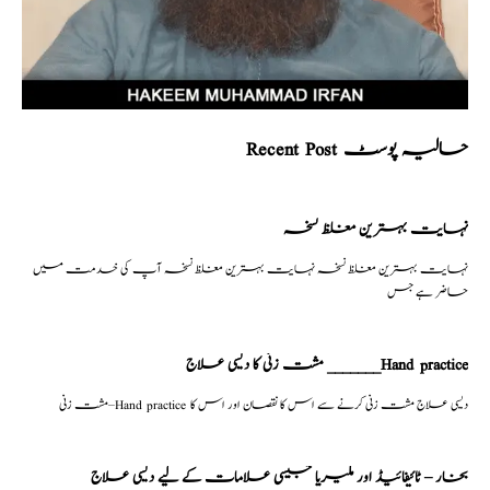
Recent Post حالیہ پوسٹ
نہایت بہترین مغلظ نسخہ
نہایت بہترین مغلظ نسخہ نہایت بہترین مغلظ نسخہ آپ کی خدمت میں
حاضر ہے جس
مشت زنی کا دیسی علاج _______Hand practice
مشت زنی–Hand practice دیسی علاج مشت زنی کرنے سے اس کا نقصان اور اس کا
بخار – ٹائیفائیڈ اور ملیریا جیسی علامات کے لیے دیسی علاج