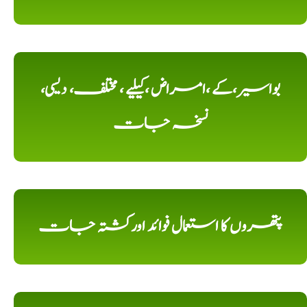
بواسیر،کے ،امراض ،کیلیے ، مختلف، دیسی،
نسخہ جات
پتھروں کا استعمال فوائد اورکشتہ جات