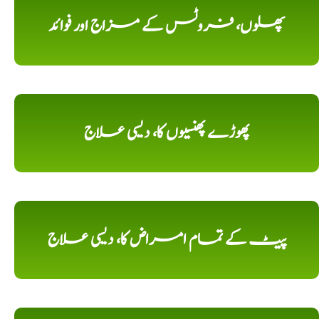
پھلوں، فروٹس کے مزاج اور فوائد
پھوڑے پھنسیوں کا، دیسی علاج
پیٹ کے تمام امراض کا، دیسی علاج