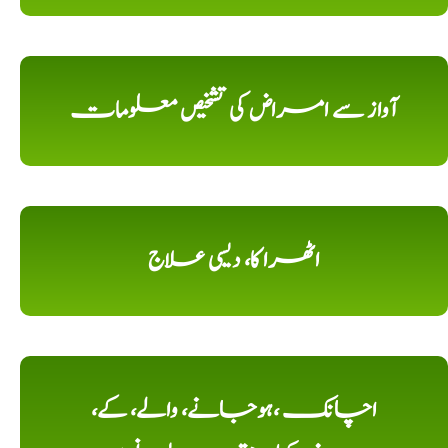
آواز سے امراض کی تشخیص معلومات
اٹھرا کا، دیسی علاج
اچانک ،ہوجانے، والے، کے،