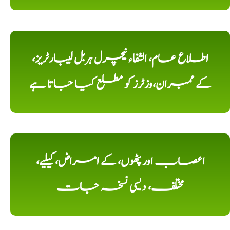
اطلاع عام، الشفاء نیچرل ہربل لیبارٹریز،
کے ممبران،وزٹرز کو مطلع کیا جاتا ہے
اعصاب اور پٹھوں، کے امراض، کیلیے،
مختلف، دیسی نسخہ جات