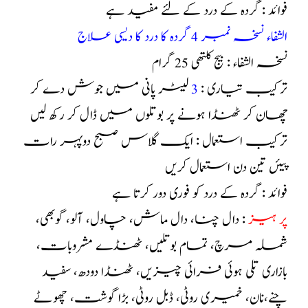
فوائد : گردہ کے درد کے لئے مفید ہے
الشفاء نسخہ نمبر 4 گردہ کا درد کا دیسی علاج
نسخہ الشفاء : بیج کلتھی 25 گرام
ترکیب تیاری :
3
لیٹر پانی میں جوش دے کر
چھان کر ٹھنڈا ہونے پر بوتلوں میں ڈال کر رکھ لیں
ترکیب استعمال : ایک گلاس صبح دوپہر رات
پیئں تین دن استعمال کریں
فوائد : گردہ کے درد کو فوری دور کرتا ہے
پر ہیز
: دال چنا، دال ماش، چاول، آلو، گوبھی،
شملہ مرچ، تمام بوتلیں، ٹھنڈے مشروبات،
بازاری تلی ہوئی فرائی چیزیں، ٹھنڈا دودھ، سفید
چنے،نان، خمیری روٹی، ڈبل روٹی، بڑا گوشت، چھوٹے