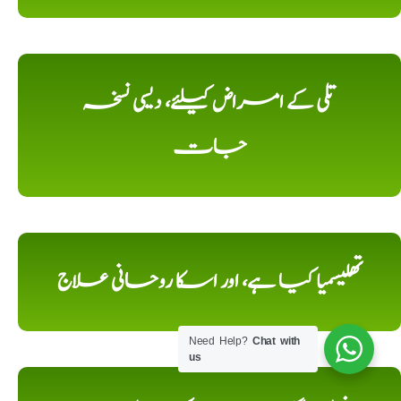
تلی کے امراض کیلئے، دیسی نسخہ
جات
تھلیسمیا کیا ہے، اور اسکا روحانی علاج
Need Help?
Chat with
us