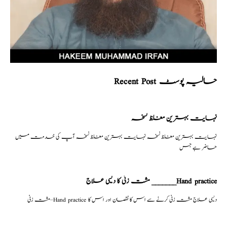
Recent Post حالیہ پوسٹ
نہایت بہترین مغلظ نسخہ
نہایت بہترین مغلظ نسخہ نہایت بہترین مغلظ نسخہ آپ کی خدمت میں
حاضر ہے جس
مشت زنی کا دیسی علاج _______Hand practice
مشت زنی–Hand practice دیسی علاج مشت زنی کرنے سے اس کا نقصان اور اس کا