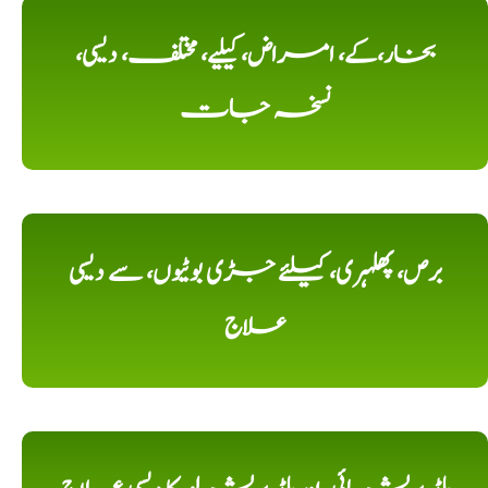
بخار،کے، امراض، کیلیے، مختلف، دیسی،
نسخہ جات
برص، پھلہری، کیلئے جڑی بوٹیوں، سے دیسی
علاج