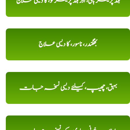
بلڈ پریشر ہائی، اور بلڈ پریشر لو، کا دیسی علاج
بھگندر، ناسور، کا دیسی علاج
بہق، چھیپ، کیلئے دیسی نسخہ جات