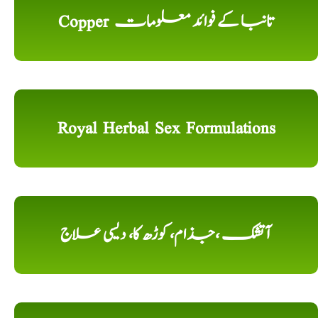
Copper تانبا کے فوائد معلومات
Royal Herbal Sex Formulations
آتشک ،جذام، کوڑھ کا، دیسی علاج