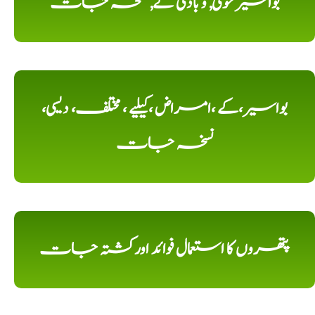
بواسیر خونی, و بادی کے, نسخہ جات
بواسیر،کے ،امراض ،کیلیے ، مختلف، دیسی،
نسخہ جات
پتھروں کا استعمال فوائد اورکشتہ جات