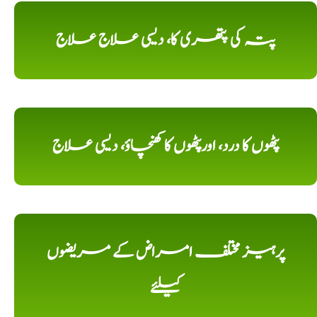
پتہ کی پتھری کا، دیسی علاج علاج
پٹھوں کا درد، اورپٹھوں کا کھنچاؤ، دیسی علاج
پرہیز مختلف امراض کے مریضوں
کیلئے