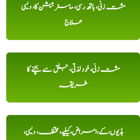
مشت زنی، ہاتھ رسی، ماسٹر بیشن کا، دیسی
علاج
مشت زنی، خود لذتی، جلق سے بچنے کا
طریقہ
ہڈیوں،کے،امراض،کیلیے، مختلف، دیسی،