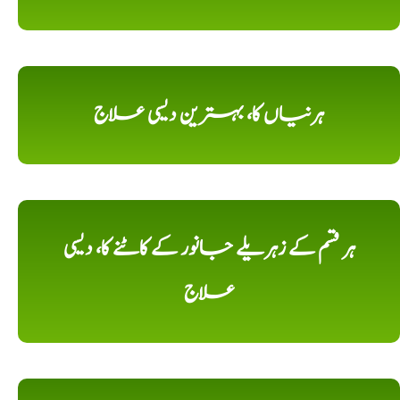
ہرنیاں کا، بہترین دیسی علاج
ہر قسم کے زہریلے جانور کے کاٹنے کا، دیسی
علاج