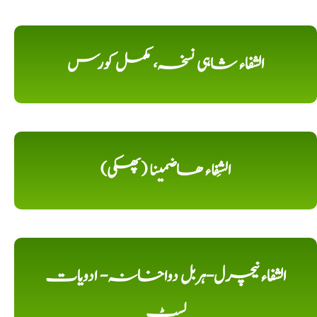
الشفاء شاہی نسخہ، مکمل کورس
الشِفاء ھاضمینا (پھکی)
الشفاء نیچرل-ہربل دواخانہ- ادویات
لسٹ