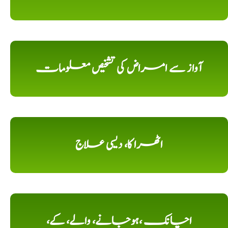
آواز سے امراض کی تشخیص معلومات
اٹھرا کا، دیسی علاج
اچانک ،ہوجانے، والے، کے،