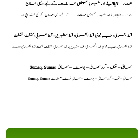
بخار – ٹائیفائیڈ اور ملیریا جیسی علامات کے لیے دیسی علاج
بخار – ٹائیفائیڈ اور ملیریا جیسی علامات کے لیے دیسی علاج گلے کی خرابی اور
قسط بحری، طبِ نبوی قسط البحری، قسط شیریں، قسط عربی، كشطت، قشطت
قسط بحری، طبِ نبوی قسط البحری، قسط شیریں، قسط عربی، كشطت، قشطت قسط بحری ہمارے
Sumaq, Sumac سماق – سُمک – گرد سماق – پوست – سماق
Sumaq, Sumac سماق – سُمک – گرد سماق – پوست – سماق نوٹ ؟ ہمارے