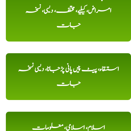
امراض، کیلیے، مختلف، دیسی، نسخہ
جات
استسقاء، پیٹ پیں پانی پڑجانا، دیسی نسخہ
جات
اسلام، اسلامی، معلومات