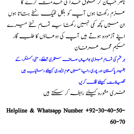
ناضر جان کر مخلوق خدا کی خدمت کرنے کا
عزم رکھتا ہوں آپ کو بلکل ٹھیک نسخے بتاتا ہوں
ان میں کچھ کمی نہیں رکھتا یہ تمام نسخے میرے
اپنے آزمودہ ہوتے ہیں آپ کی دوعاؤں کا طلب گار
حکیم محمد عرفان
ہر قسم کی تمام جڑی بوٹیاں صاف ستھری تنکے، مٹی، کنکر، کے
بغیر پاکستان اور پوری دنیا میں ھوم ڈلیوری کیلئے دستیاب ہیں
تفصیلات کیلئے کلک کریں
فری مشورہ کیلئے رابطہ کر سکتے ہیں
Helpline & Whatsapp Number +92-30-40-50-
60-70