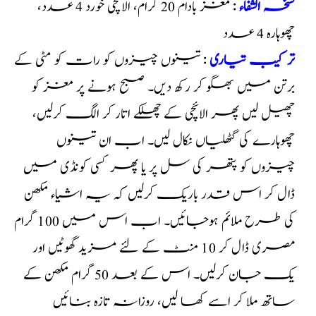
نسخہ الشفاء
: مغز بادام 20 گرام، الائچی خورد 4 عدد،
چھوہارہ 4 عدد
تر کیب تیاری
: تینوں چیزوں کو رات کو مٹی کے
برتن میں بھگو کر رکھ دیں۔ صبح ہونے پر مغز کو
چھیل لیں پھر الائچی کے چھلکے اتار کر الگ کرلیں،
چھوہارے کی گٹھلیاں نکال لیں۔ اب ان تینوں
چیزوں کو پتھر کی سل پر یا پھر کسی کونڈی میں
ڈال کر اس قدر باریک کرلیں کہ یہ اشیاء مکھن
کی طرح ملائم ہوجائیں۔ اب اس میں 100 گرام
مصری ڈال کر 10 منٹ کے لئے مزید گھوٹیں اور
یک جان کرلیں۔ اس کے بعد 50 گرام مکھن کے
ساتھ ملا کر اسے کھا لیں، روزانہ تازہ بنائیں