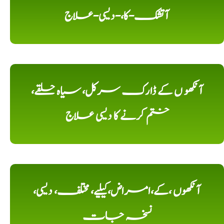
آتشک-کا،-دیسی-علاج
آنکھو ں کے ڈارک سرکل، سیاہ حلقے،
ختم کرنے کا دیسی علاج
آنکھوں ،کے،امراض،کیلیے، مختلف، دیسی،
نسخہ جات