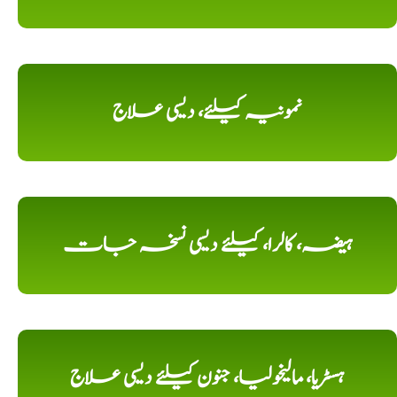
نمونیہ کیلئے، دیسی علاج
ہیضہ، کالرا، کیلئے دیسی نسخہ جات
ہسٹریا، مالیخولیا، جنون کیلئے دیسی علاج