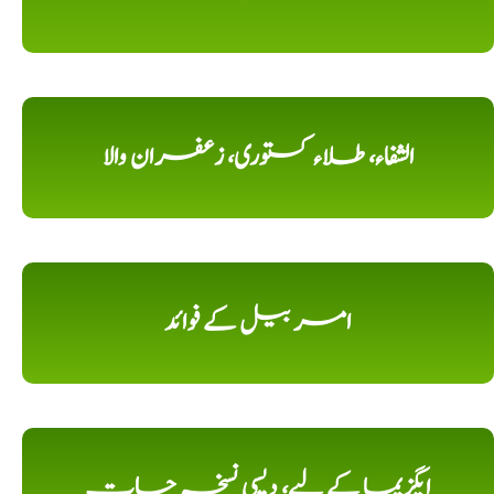
الشفاء، طلاء کستوری، زعفران والا
امر بیل کے فوائد
ایگزیما کے لیے، دیسی نسخہ جات