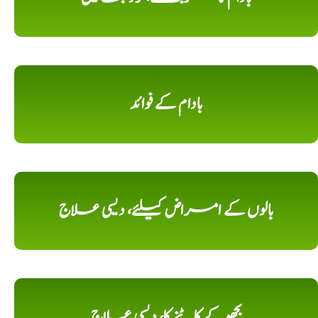
بادام کے فوائد
بالوں کے امراض کیلئے، دیسی علاج
بچھوکے کاٹنے کا، دیسی علاج