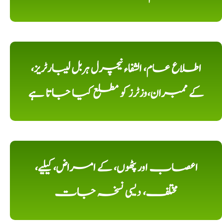
اطلاع عام، الشفاء نیچرل ہربل لیبارٹریز،
کے ممبران،وزٹرز کو مطلع کیا جاتا ہے
اعصاب اور پٹھوں، کے امراض، کیلیے،
مختلف، دیسی نسخہ جات