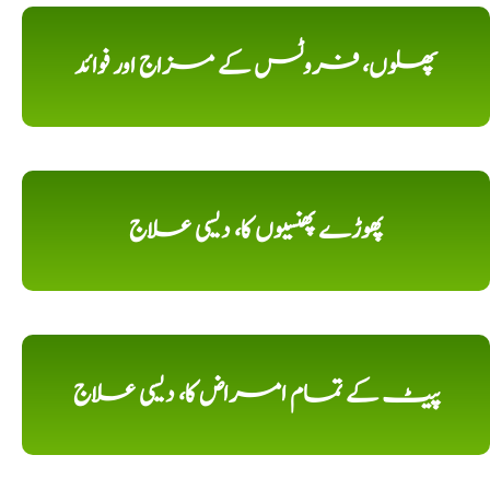
پھلوں، فروٹس کے مزاج اور فوائد
پھوڑے پھنسیوں کا، دیسی علاج
پیٹ کے تمام امراض کا، دیسی علاج