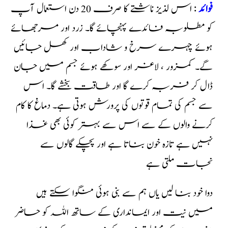
فوائد
: اس لذیز ناشتے کا صرف 20 دن استعمال آپ
کو مطلوبہ فائدے پہنچائے گا۔ زرد اور مرجھائے
ہوئے چہرے سرخ و شاداب اور کھل جائیں
گے۔ کمزور ، لاغر اور سوکھے ہوئے جسم میں جان
ڈال کر فربہ کرے گا اور طاقت بخشے گا۔ اس
سے جسم کی تمام قوتوں کی پرورش ہوتی ہے۔ دماغ کا کام
کرنے والوں کے سے اس سے بہتر کوئی بھی غذا
نہیں ہے تازہ خون بناتا ہے اور پچکے گالوں سے
نجات ملتی ہے
دوا خود بنا لیں یاں ہم سے بنی ہوئی منگوا سکتے ہیں
میں نیت اور ایمانداری کے ساتھ اللہ کو حاضر