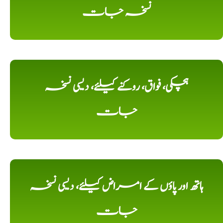
نسخہ جات
ہچکی، فواق، روکنے کیلئے، دیسی نسخہ
جات
ہاتھ اور پاؤں کے امراض کیلئے، دیسی نسخہ
جات