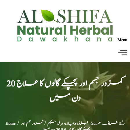
Menu
کمزور جسم اور پچکے گالوں کا علاج 20
دن میں
دیسی طریقہ علاج، جڑی بوٹیاں، ہربل حکیم
/ کمزور جسم اور
/
Home
پچکے گالوں کا علاج 20 دن میں