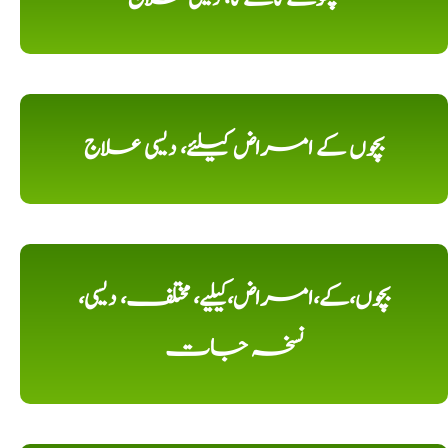
بچوں کے امراض کیلئے، دیسی علاج
بچوں،کے،امراض،کیلیے، مختلف، دیسی،
نسخہ جات