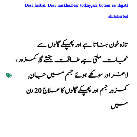
Desi herbal, Desi nuskha,Desi totkay,jari botion se ilaj,Al
shifa,herbal
تازہ خون بناتا ہے اور پچکے گالوں سے
نجات ملتی ہے
,
طاقت بخشے گا
,
کمزور ،
لاغر اور سوکھے ہوئے جسم میں جان
,
کمزور جسم اور پچکے گالوں کا علاج 20 دن
میں