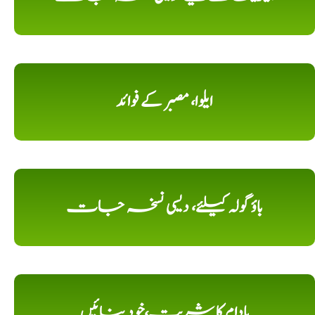
ایلوا، مصبر کے فوائد
باؤ گولہ کیلئے، دیسی نسخہ جات
بادام کا شربت،خود بنائیں