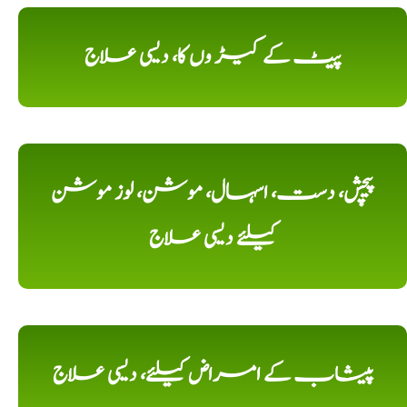
پیٹ کے کیڑ وں کا، دیسی علاج
پیچش، دست، اسہال، موشن، لوز موشن
کیلئے دیسی علاج
پیشاب کے امراض کیلئے، دیسی علاج