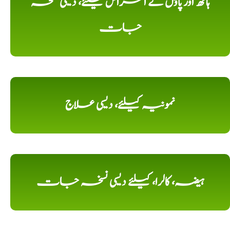
ہاتھ اور پاؤں کے امراض کیلئے، دیسی نسخہ
جات
نمونیہ کیلئے، دیسی علاج
ہیضہ، کالرا، کیلئے دیسی نسخہ جات