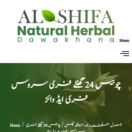
Menu
چوبیس 24 گھنٹے فری سروس
فری ایڈ وائز
جنرل معلومات، اور ہیلتھ ٹپس
/ چوبیس 24 گھنٹے فری
/
Home
سروس فری ایڈ وائز