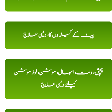
پیٹ کے کیڑ وں کا، دیسی علاج
پیچش، دست، اسہال، موشن، لوز موشن
کیلئے دیسی علاج