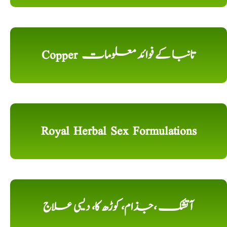
Copper تانبا کے فوائد معلومات
Royal Herbal Sex Formulations
آتشک ،جذام، کوڑھ کا، دیسی علاج