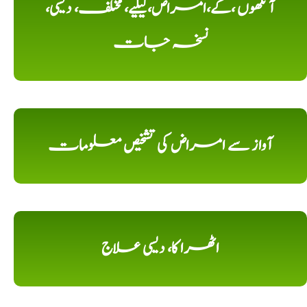
آنکھوں ،کے،امراض،کیلیے، مختلف، دیسی،
نسخہ جات
آواز سے امراض کی تشخیص معلومات
اٹھرا کا، دیسی علاج