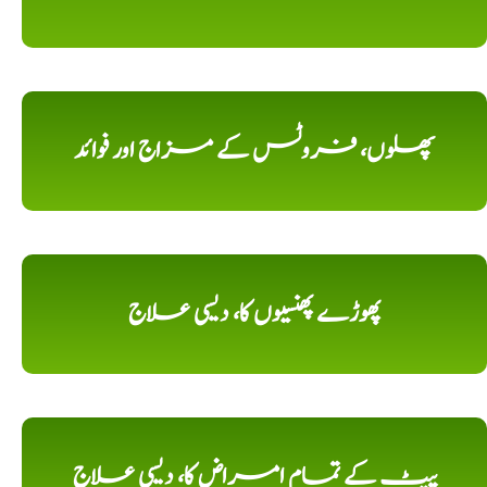
پھلوں، فروٹس کے مزاج اور فوائد
پھوڑے پھنسیوں کا، دیسی علاج
پیٹ کے تمام امراض کا، دیسی علاج