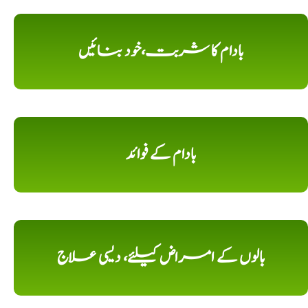
بادام کا شربت،خود بنائیں
بادام کے فوائد
بالوں کے امراض کیلئے، دیسی علاج