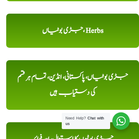
جڑی بوٹیاں، Herbs
جڑی بوٹیاں، پاکستانی، انڈین، تمام ہر قسم
کی دستیاب ہیں
Need Help?
Chat with
us