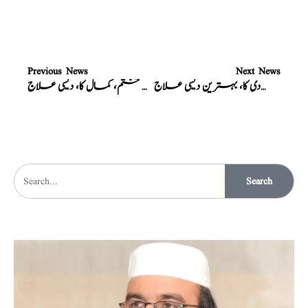
Previous News
Next News
نامردی کا، بہترین دیسی علاج
ہیپاٹائٹس، یرقان پیلا صرف 7 دن میں ختم، کمال کا، دیسی علاج
Search