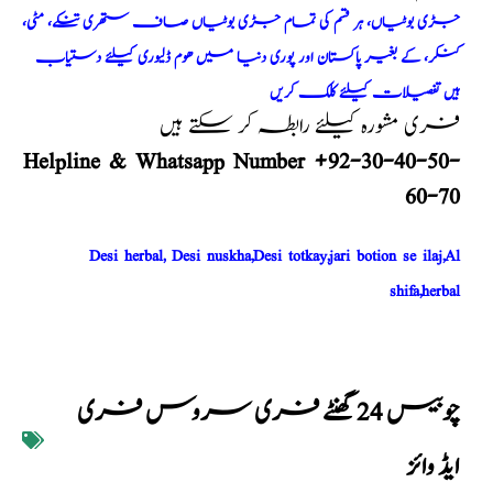
جڑی بوٹیاں، ہر قسم کی تمام جڑی بوٹیاں صاف ستھری تنکے، مٹی،
کنکر، کے بغیر پاکستان اور پوری دنیا میں ھوم ڈلیوری کیلئے دستیاب
ہیں تفصیلات کیلئے کلک کریں
فری مشورہ کیلئے رابطہ کر سکتے ہیں
Helpline & Whatsapp Number +92-30-40-50-
60-70
Desi herbal, Desi nuskha,Desi totkay,jari botion se ilaj,Al
shifa,herbal
چوبیس 24 گھنٹے فری سروس فری
ایڈ وائز