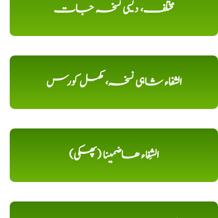
مختلف، دیسی نسخہ جات
الشفاء شاہی نسخہ، مکمل کورس
الشِفاء ھاضمینا (پھکی)