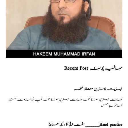
Recent Post حالیہ پوسٹ
نہایت بہترین مغلظ نسخہ
نہایت بہترین مغلظ نسخہ نہایت بہترین مغلظ نسخہ آپ کی خدمت میں
حاضر ہے جس
مشت زنی کا دیسی علاج _______Hand practice