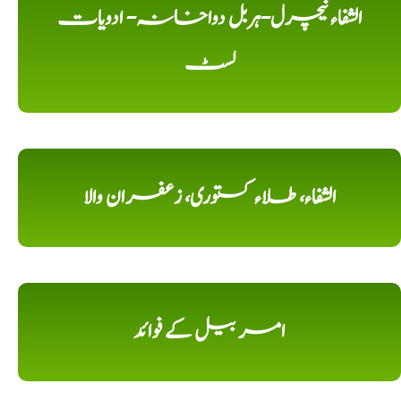
الشفاء نیچرل-ہربل دواخانہ- ادویات
لسٹ
الشفاء، طلاء کستوری، زعفران والا
امر بیل کے فوائد