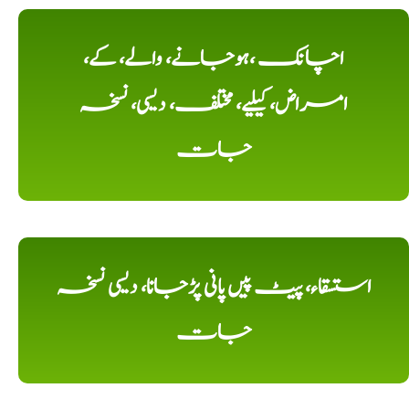
اچانک ،ہوجانے، والے، کے،
امراض، کیلیے، مختلف، دیسی، نسخہ
جات
استسقاء، پیٹ پیں پانی پڑجانا، دیسی نسخہ
جات