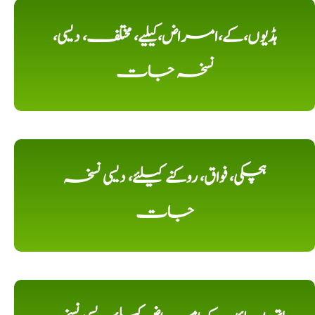
ہڈیوں،کے،امراض،کیلیے، مختلف، دیسی،
نسخہ جات
ہچکی، فواق، روکنے کیلئے، دیسی نسخہ
جات