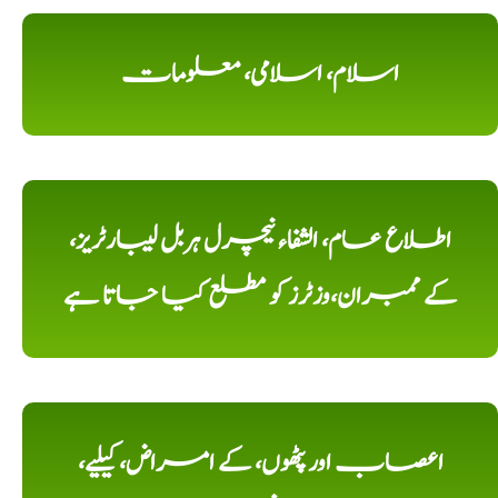
اسلام، اسلامی، معلومات
اطلاع عام، الشفاء نیچرل ہربل لیبارٹریز،
کے ممبران،وزٹرز کو مطلع کیا جاتا ہے
اعصاب اور پٹھوں، کے امراض، کیلیے،