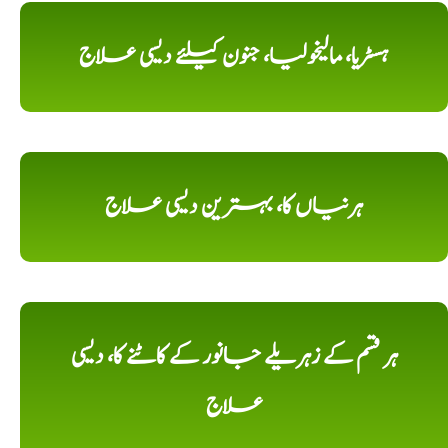
ہسٹریا، مالیخولیا، جنون کیلئے دیسی علاج
ہرنیاں کا، بہترین دیسی علاج
ہر قسم کے زہریلے جانور کے کاٹنے کا، دیسی
علاج