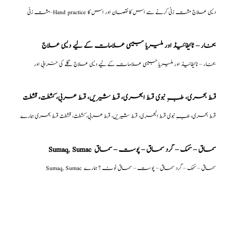
مشت زنی–Hand practice دیسی علاج مشت زنی کرنے سے اس کا نقصان اور اس کا
بخار – ٹائیفائیڈ اور ملیریا جیسی علامات کے لیے دیسی علاج
بخار – ٹائیفائیڈ اور ملیریا جیسی علامات کے لیے دیسی علاج گلے کی خرابی اور
قسط بحری، طبِ نبوی قسط البحری، قسط شیریں، قسط عربی، كشطت، قشطت
قسط بحری، طبِ نبوی قسط البحری، قسط شیریں، قسط عربی، كشطت، قشطت قسط بحری ہمارے
Sumaq, Sumac سماق – سُمک – گرد سماق – پوست – سماق
Sumaq, Sumac سماق – سُمک – گرد سماق – پوست – سماق نوٹ ؟ ہمارے