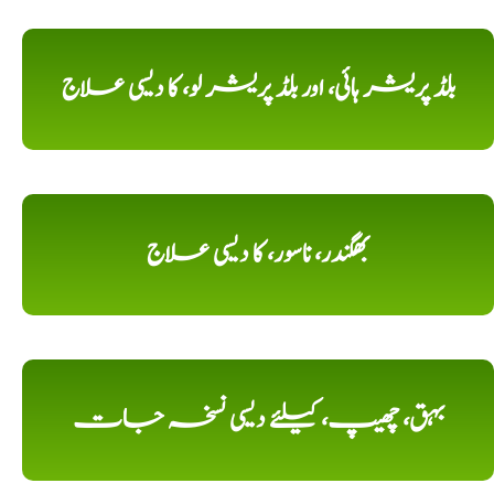
بلڈ پریشر ہائی، اور بلڈ پریشر لو، کا دیسی علاج
بھگندر، ناسور، کا دیسی علاج
بہق، چھیپ، کیلئے دیسی نسخہ جات