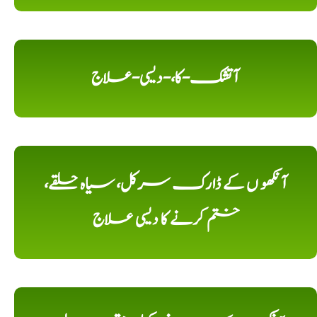
آتشک-کا،-دیسی-علاج
آنکھو ں کے ڈارک سرکل، سیاہ حلقے،
ختم کرنے کا دیسی علاج