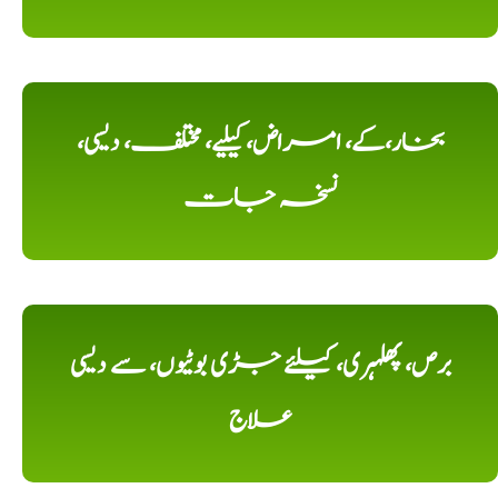
بخار،کے، امراض، کیلیے، مختلف، دیسی،
نسخہ جات
برص، پھلہری، کیلئے جڑی بوٹیوں، سے دیسی
علاج