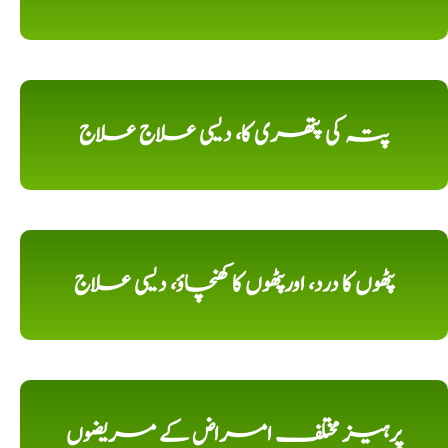
پتہ کی پتھری کا، دیسی علاج علاج
پٹھوں کا درد، اورپٹھوں کا کھنچاؤ، دیسی علاج
پرہیز مختلف امراض کے مریضوں