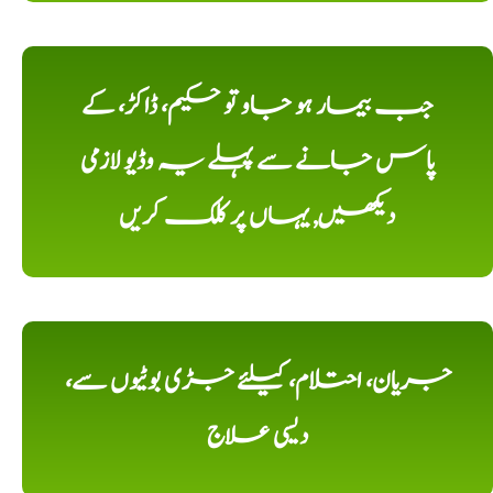
جب بیمار ہو جاو تو حکیم، ڈاکڑ، کے
پاس جانے سے پہلے یہ وڈیو لازمی
دیکھیں, یہاں پر کلک کریں
جریان، احتلام، کیلئے جڑی بوٹیوں سے،
دیسی علاج