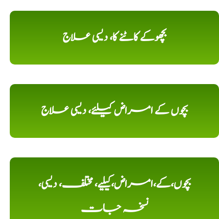
بچھوکے کاٹنے کا، دیسی علاج
بچوں کے امراض کیلئے، دیسی علاج
بچوں،کے،امراض،کیلیے، مختلف، دیسی،
نسخہ جات