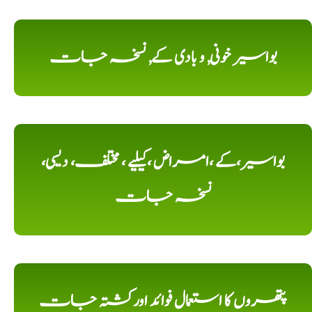
بواسیر خونی, و بادی کے, نسخہ جات
بواسیر،کے ،امراض ،کیلیے ، مختلف، دیسی،
نسخہ جات
پتھروں کا استعمال فوائد اورکشتہ جات