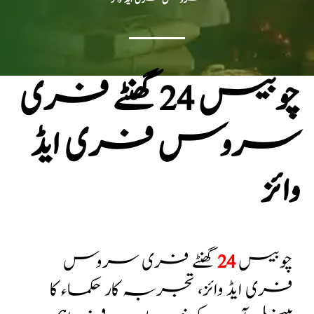
چوبیس 24 گھنٹے فری
سروس فری ایڈ
وائز
چوبیس
24
گھنٹے فری سروس
فری ایڈ وائز، تجربہ کار حکماء کا