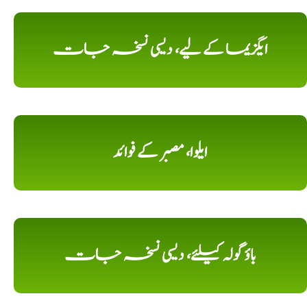
ایگزیما کے لیے، دیسی نسخہ جات
ایلوا، مصبر کے فوائد
باؤ گولہ کیلئے، دیسی نسخہ جات