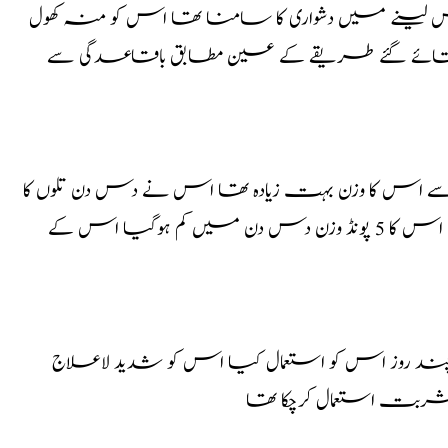
س لینے میں دشواری کا سامنا تھا اس کو منہ کھول
و بتائے گئے طریقے کے عین مطابق باقاعدگی سے
اس کا وزن بہت زیادہ تھا اس نے دس دن تلوں کا
تیل استعمال کیا اور زیادہ کھانے کی عادت سے چھٹکارا پالیا اس کا 5 پونڈ وزن دس دن میں کم ہوگیا اس کے
ند روز اس کو استعمال کیا اس کو شدید لاعلاج
ربت استعمال کرچکا تھا