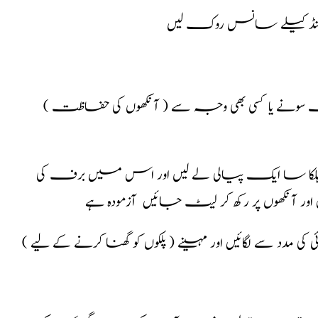
 سیکنڈ کیلے سانس روک لیں
( آنکھوں کی حفاظت ) بعض اوقات راتوں کو دیر تک جاگنے ، گرمیوں میں دیر تک سونے یا کسی بھی وجہ سے
 ہلکا سا ایک پیالی لے لیں اور اس میں برف کی
اور آنکھوں پر رکھ کر لیٹ جائیں آزمودہ ہے
( پلکوں کو گھنا کرنے کے لیے ) پلکوں کو گھنا کرنے کے لیے رات کو سونے سے قبل کسٹر آئل روئی کی مدد سے لگائیں اور مہینے