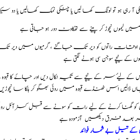
 آ رہی ہو تو لونگ کھا لیں یا چٹکی نمک کھالیں یا دو
 میں لیموں نچوڑ کر پینے سے تھکاوٹ دور ہو جاتی ہے
وں کے نیچے سوجن سی ہونے لگتی ہے
کے لیۓ سر کے نیچے سے تکیہ نکال دیں اور چاۓ کا قہوہ
ں ڈالیں اس ٹھنڈے قہوہ میں روئی بھگو کر ہلکا سا نچوڑیں 
 بعد فرق دیکھیں آزمودہ ہے
 کے تیل بے شمار فوائد