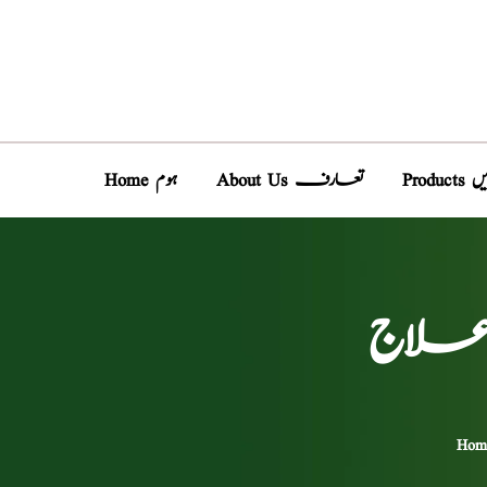
دیں
About Us تعارف
Home ہوم
ی علاج
Hom