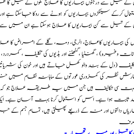
ں کے تیل سے درجنوں بیماریوں کا علاج تلوں کے تیل ک
مال کرکے سینکڑوں بیماریوں کو ہونے سے روکا جاسکتا ہے ا
 کے تیل سے کن بیماریوں کا علاج ہوسکتا ہے ان میں سے 
وں کی بیماریوں کاعلاج، الرجی، دمہ، گلے کے امراض کا علا
ات وغیرہ) ، گھنٹیا ،گٹھٹنے اور ہڈیوں کی تکلیف ، کمردرد، ش
کلیف (دل کے بند والو کھل جاتے ہیں اور خون کی شریانیں 
ش نظر کی کمزوری عورتوں کے ماہانہ نظام میں خ
 بہت سی تکالیف ہیں جن میں یہ طریقہ علاج جو کہ 
 ثابت ہوا ہے۔ اس کو استعمال کرنا بہت آسان ہے۔ ایک
اریاں دانتوں اور منہ کے ذریعے پھیلتی ہیں، تمام جس
ف
ں کا تیل اور میرے تجربات