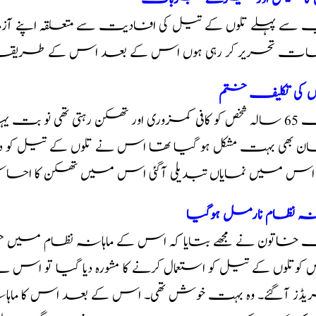
سے پہلے تلوں کے تیل کی افادیت سے متعلقہ اپنے آ
عات تحریر کر رہی ہوں اس کے بعد اس کے طریقہ استعما
وں کی تکلیف ختم
ایک 65 سالہ شخص کو کافی کمزوری اور تھکن رہتی تھی نو 
ن بھی بہت مشکل ہو گیا تھا اس نے تلوں کے تیل کو دن 
ر اس میں نمایاں تبدیلی آگئی اس میں تھکن کا احساس ا
انہ نظام نارمل ہوگیا
 خاتون نے مجھے بتایا کہ اس کے ماہانہ نظام میں خرا
یڈز آگئے۔ وہ بہت خوش تھی۔ اس کے بعد اس کا ماہا