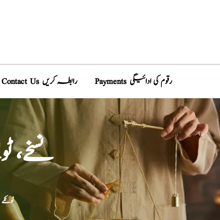
Payments رقوم کی ادائیگی
Contact Us رابطہ کریں
نسخے، ٹ
ٹوٹکے