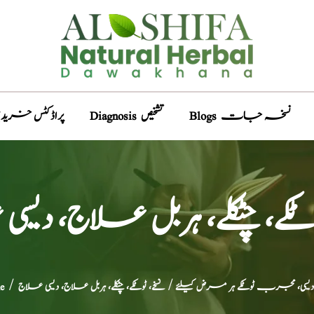
Blogs نسخہ جات
Diagnosis تشخیص
Products پراڈکٹس خری
وٹکے، چٹکلے، ہربل علاج، دیس
 دیسی، مجرب ٹوٹکے ہر مرض کیلئے
/ نسخے، ٹوٹکے، چٹکلے، ہربل علاج، دیسی علاج
/
e