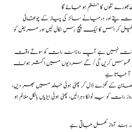
سےبھورے تلوں کا ختم ہو جائے گا
اگر کسی کو قے یا اُلٹی ہو رہی ہو،تو اس کے لیئے پودینے کے چھ یا سات پتے اور درمیانے سائز کی پیاز کے چوتھائی
چل کر اس کا ایک چمچ رس نکال لیں اور مریض کو
لمبی پلکیں سبھی کو اچھی لگتی ہیں اگر آپکی پلکیں لمبی نہیں تو فکر کی کوئی بات نہیں ہے آپ روزانہ رات کو سوتے وقت
خود محسوس کریں گی/ گے
سردیوں میں اکثر ہونٹ
 آ جاتا ہے
صابن کے ٹکڑے ڈال کر پھٹی ہوئی جلد میں بھر دیں،
رات کو یہ ٹوٹکا دہرائیں، پھٹی ہوئی ایڑیاں بالکل ملائم ہو
ر بند آواز کھل جاتی ہے