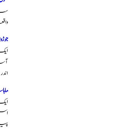
سب 
واق
جوڑ
آسا
اند
ماہ
ایک
پیر