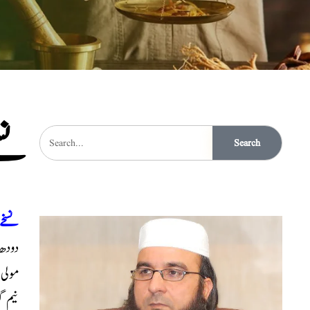
نسخ
Search
نسخے
دود
مول
نیم 