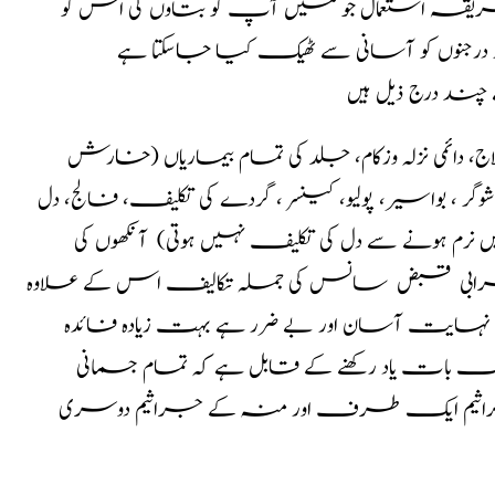
ا طریقہ استعمال جو میں آپ کو بتاوں گی اس کو
ور درجنوں کو آسانی سے ٹھیک کیا جاسکتا ہے
چند درج ذیل ہیں
ج، دائمی نزلہ وزکام، جلد کی تمام بیماریاں (خارش
وگر ، بواسیر، پولیو، کینسر ، گردے کی تکلیف، فالج، دل
نرم ہونے سے دل کی تکلیف نہیں ہوتی) آنکھوں کی
رابی قبض سانس کی جملہ تکالیف اس کے علاوہ
نہایت آسان اور بے ضرر ہے بہت زیادہ فائدہ
 بات یاد رکھنے کے قابل ہے کہ تمام جسمانی
م کے جراثیم ایک طرف اور منہ کے جراثیم دوسری