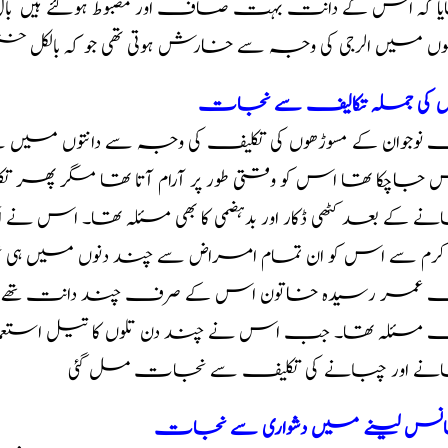
ا کہ اس کے دانت بہت صاف اور مضبوط ہوگئے ہیں بال گھ
وں میں الرجی کی وجہ سے خارش ہوتی تھی جو کہ بالکل ختم 
توں کی جملہ تکالیف سے نجات
نوجوان کے مسوڑھوں کی تکلیف کی وجہ سے دانتوں میں سے
 جاچکا تھا اس کو وقتی طور پر آرام آتا تھا مگر پھ
ے کے بعد کٹھی ڈکار اور بدہضمی کا بھی مسئلہ تھا۔ اس 
کرم سے اس کو ان تمام امراض سے چند دنوں میں ہ
 عمر رسیدہ خاتون اس کے صرف چند دانت تھے اور اس
 مسئلہ تھا۔ جب اس نے چند دن تلوں کا تیل استعمال 
نے اور چبانے کی تکلیف سے نجات مل گئی
س لینے میں دشواری سے نجات