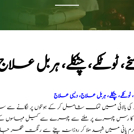
ے، ٹوٹکے، چٹکلے، ہربل علا
، ٹوٹکے، چٹکلے، ہربل علاج، دیسی علاج
ھ کی بالائی میں نمک شامل کر کے ہونٹوں پر لگانے 
ی کا رس چہرے پر ملنے سے چہرے سے کیل مہاسوں کے ن
گرم پانی میں شہد ملا کر روزانہ پینے سے رنگت نکھر جا