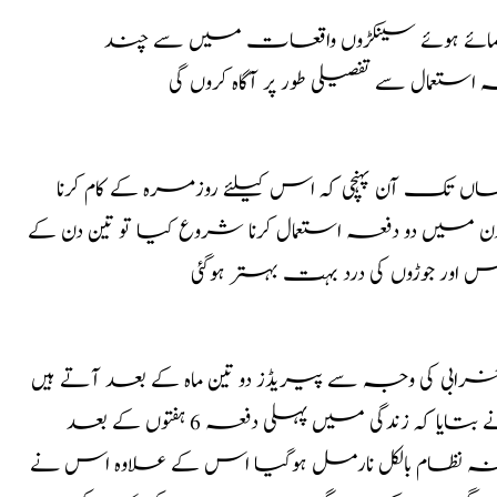
زمائے ہوئے سینکڑوں واقعات میں سے چند
ل سے تفصیلی طور پر آگاہ کروں گی
بت یہاں تک آن پہنچی کہ اس کیلئے روزمرہ کے کام کرنا
میں دو دفعہ استعمال کرنا شروع کیا تو تین دن کے
ور جوڑوں کی درد بہت بہتر ہوگئی
بی کی وجہ سے پیریڈز دو تین ماہ کے بعد آتے ہیں
اس کوتلوں کے تیل کو استعمال کرنے کا مشورہ دیا گیا تو اس نے بتایا کہ زندگی میں پہلی دفعہ 6 ہفتوں کے بعد
نہ نظام بالکل نارمل ہوگیا اس کے علاوہ اس نے