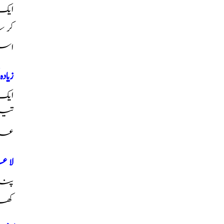
ایک
کر 
است
زیا
ایک
علا
لا 
پند
کھا