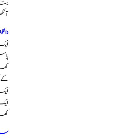
بتای
آنکھ
دان
ایک 
پاس
کھان
کے 
ایک
ایک
کھا
سان