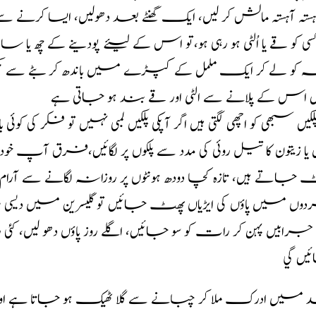
ہستہ آہستہ مالش کر لیں، ایک گھنٹے بعد دھولیں، ایسا کرنے 
 کو لے کر ایک ململ کے کپڑے میں باندھ کر بٹے سے ک
یں اس کے پلانے سے الٹی اور قے بند ہو جاتی ہے
ل یا زیتون کا تیل روئی کی مدد سے پلکوں پر لگائیں،فرق آپ 
جاتے ہیں، تازہ کچا دودھ ہونٹوں پر روزانہ لگانے سے آرام
ں میں پاؤں کی ایڑیاں پھٹ جائیں تو گلیسرین میں دیسی 
 جرابیں پہن کر رات کو سو جائیں، اگلے روز پاؤں دھو لیں، کئی روز 
یں گي
 میں ادرک ملا کر چبانے سے گلا ٹھیک ہو جاتا ہے او