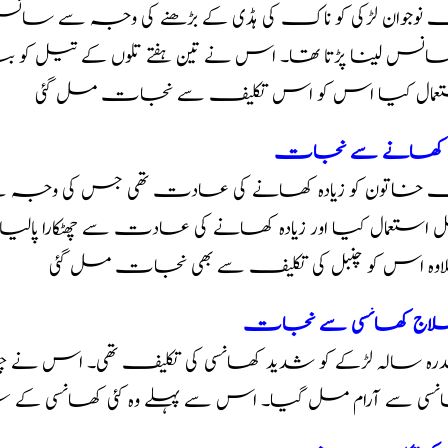
 نوجوان لڑکی کو ناک کی ہڈی کے بڑھنے کی وجہ سے سان
سانس لینا پڑتا تھا۔ اس نے تین ہفتے تلوں کے تیل ک
عمال کیا اس کو اس تکلیف سے نجات مل گئی
دہ کھانے سے نجات
 خاتون کو زیادہ کھانے کی عادت تھی جس کی وجہ سے 
وہ اس کو چنبل کی تکلیف سے بھی نجات مل گئی
علاج کھانسی سے نجات
رہ سالہ لڑکے کو شدید کھانسی کی تکلیف تھی۔ اس نے چ
نسی سے آرام مل گیا۔ اس سے پہلے وہ کئی کھانسی کے ش