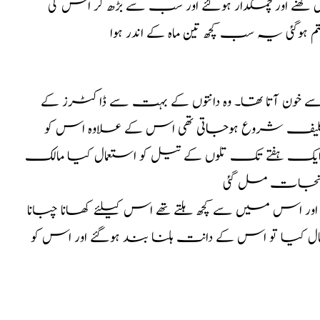
نے اور چمکدار ہوگئے اور سب سے بڑھ کر اس کی
ہوگئی یہ سب کچھ تین ماہ کے اندر ہوا
 خون آتا تھا۔ وہ دانتوں کے بہت سے ڈاکٹرز کے
ر تکلیف شروع ہوجاتی تھی اس کے علاوہ اس کو
نے ایک ہفتے تک تلوں کے تیل کو استعمال کیا مالک
ی نجات مل گئی
 میں سے کچھ ہلتے تھے اس کیلئے کھانا چبانا
کیا تو اس کے دانت ہلنا بند ہوگئے اور اس کو