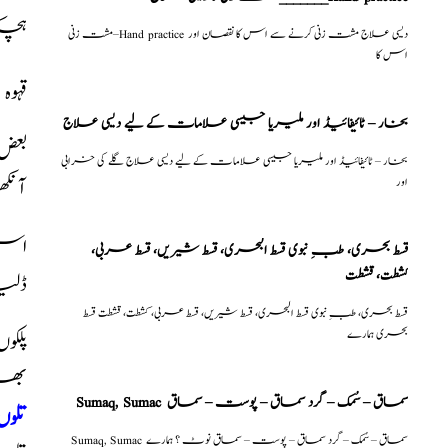
ہچکی
مشت زنی–Hand practice دیسی علاج مشت زنی کرنے سے اس کا نقصان اور
اس کا
قہوہ
بخار – ٹائیفائیڈ اور ملیریا جیسی علامات کے لیے دیسی علاج
بخار – ٹائیفائیڈ اور ملیریا جیسی علامات کے لیے دیسی علاج گلے کی خرابی
اور
آنکھ
اس 
قسط بحری، طبِ نبوی قسط البحری، قسط شیریں، قسط عربی،
كشطت، قشطت
ڈلیا
قسط بحری، طبِ نبوی قسط البحری، قسط شیریں، قسط عربی، كشطت، قشطت قسط
بحری ہمارے
بھر
Sumaq, Sumac سماق – سُمک – گرد سماق – پوست – سماق
تلوں
Sumaq, Sumac سماق – سُمک – گرد سماق – پوست – سماق نوٹ ؟ ہمارے