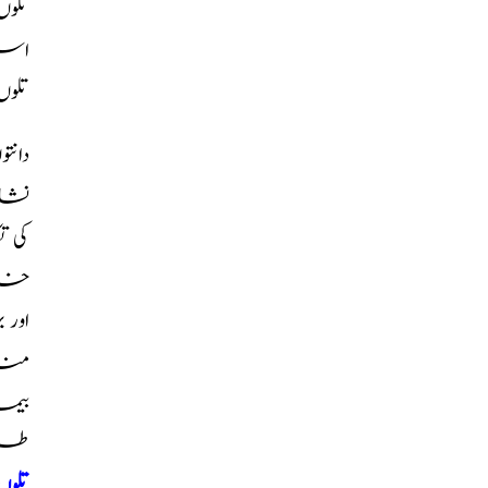
تلو
استع
تلوں
دانت
نشان
کی ت
خار
اور
مند
بیم
طر
تلو