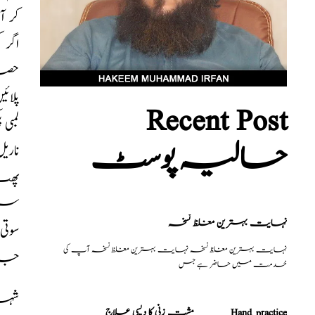
کر آ
حصہ
پلائ
Recent Post
حالیہ پوسٹ
ناری
پھٹ 
سردو
نہایت بہترین مغلظ نسخہ
سوتی
نہایت بہترین مغلظ نسخہ نہایت بہترین مغلظ نسخہ آپ کی
جائ
خدمت میں حاضر ہے جس
شہد
مشت زنی کا دیسی علاج _______Hand practice