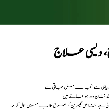
ج، دیسی علاج
سے سیاہی سے نجات مل جاتی ہے
شان دور ہو جاتے ہیں
تی ہے
خالص گلیسرین کو عرق گلاب میں ڈال کر ملا