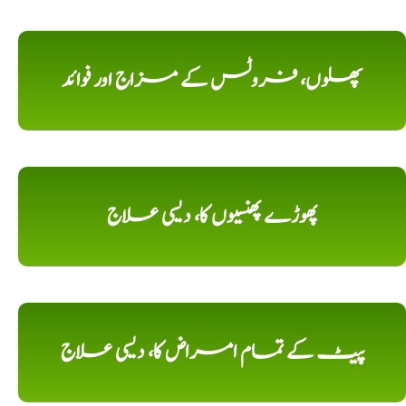
پھلوں، فروٹس کے مزاج اور فوائد
پھوڑے پھنسیوں کا، دیسی علاج
پیٹ کے تمام امراض کا، دیسی علاج