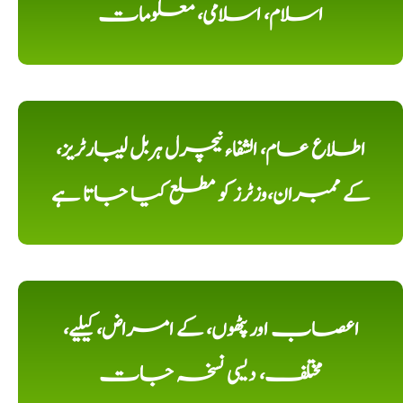
اسلام، اسلامی، معلومات
اطلاع عام، الشفاء نیچرل ہربل لیبارٹریز،
کے ممبران،وزٹرز کو مطلع کیا جاتا ہے
اعصاب اور پٹھوں، کے امراض، کیلیے،
مختلف، دیسی نسخہ جات