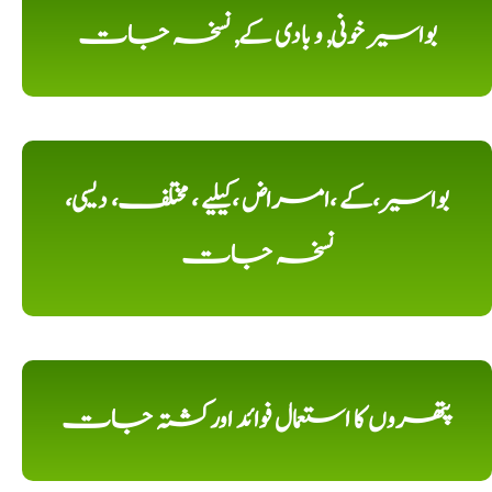
بواسیر خونی, و بادی کے, نسخہ جات
بواسیر،کے ،امراض ،کیلیے ، مختلف، دیسی،
نسخہ جات
پتھروں کا استعمال فوائد اورکشتہ جات