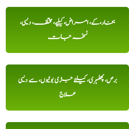
بخار،کے، امراض، کیلیے، مختلف، دیسی،
نسخہ جات
برص، پھلہری، کیلئے جڑی بوٹیوں، سے دیسی
علاج