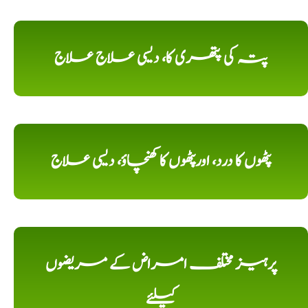
پتہ کی پتھری کا، دیسی علاج علاج
پٹھوں کا درد، اورپٹھوں کا کھنچاؤ، دیسی علاج
پرہیز مختلف امراض کے مریضوں
کیلئے