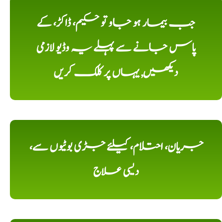
جب بیمار ہو جاو تو حکیم، ڈاکڑ، کے
پاس جانے سے پہلے یہ وڈیو لازمی
دیکھیں, یہاں پر کلک کریں
جریان، احتلام، کیلئے جڑی بوٹیوں سے،
دیسی علاج