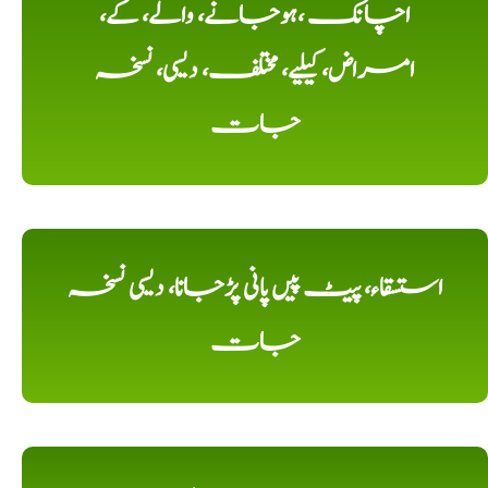
اچانک ،ہوجانے، والے، کے،
امراض، کیلیے، مختلف، دیسی، نسخہ
جات
استسقاء، پیٹ پیں پانی پڑجانا، دیسی نسخہ
جات