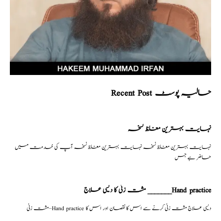
Recent Post حالیہ پوسٹ
نہایت بہترین مغلظ نسخہ
نہایت بہترین مغلظ نسخہ نہایت بہترین مغلظ نسخہ آپ کی خدمت میں
حاضر ہے جس
مشت زنی کا دیسی علاج _______Hand practice
مشت زنی–Hand practice دیسی علاج مشت زنی کرنے سے اس کا نقصان اور اس کا