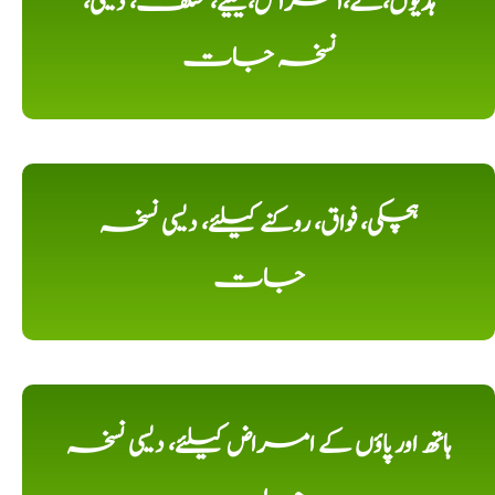
ہڈیوں،کے،امراض،کیلیے، مختلف، دیسی،
نسخہ جات
ہچکی، فواق، روکنے کیلئے، دیسی نسخہ
جات
ہاتھ اور پاؤں کے امراض کیلئے، دیسی نسخہ