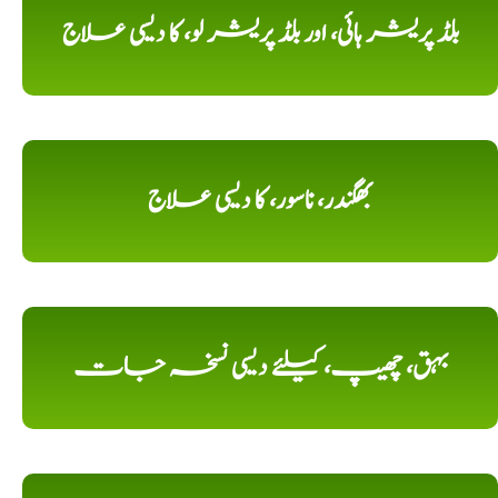
بلڈ پریشر ہائی، اور بلڈ پریشر لو، کا دیسی علاج
بھگندر، ناسور، کا دیسی علاج
بہق، چھیپ، کیلئے دیسی نسخہ جات