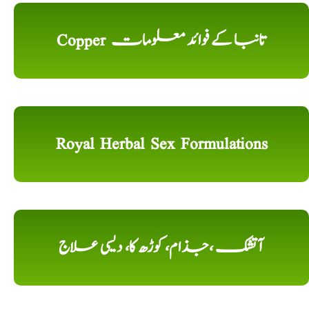
Copper تانبا کے فوائد معلومات
Royal Herbal Sex Formulations
آتشک ،جذام، کوڑھ کا، دیسی علاج