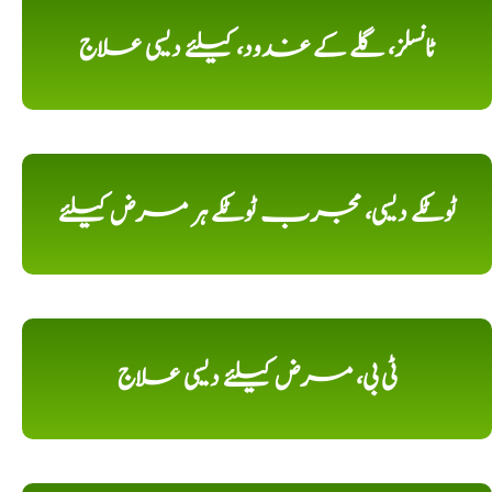
ٹانسلز، گلے کے غدود، کیلئے دیسی علاج
ٹوٹکے دیسی، مجرب ٹوٹکے ہر مرض کیلئے
ٹی بی، مرض کیلئے دیسی علاج