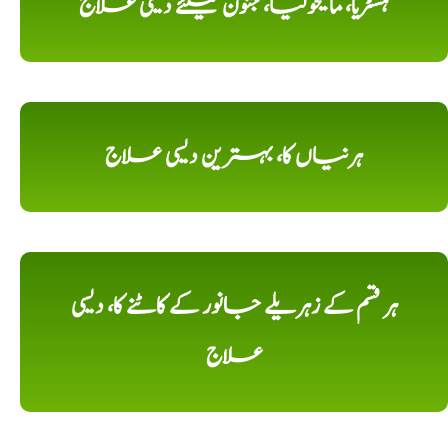
ہسٹریا، مالیخولیا، جنون کیلئے دیسی علاج
ہرنیاں کا، بہترین دیسی علاج
ہر قسم کے زہریلے جانور کے کاٹنے کا، دیسی
علاج