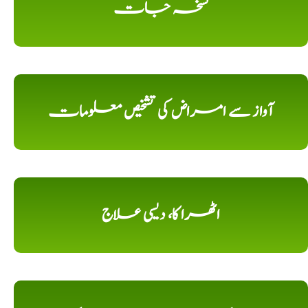
نسخہ جات
آواز سے امراض کی تشخیص معلومات
اٹھرا کا، دیسی علاج