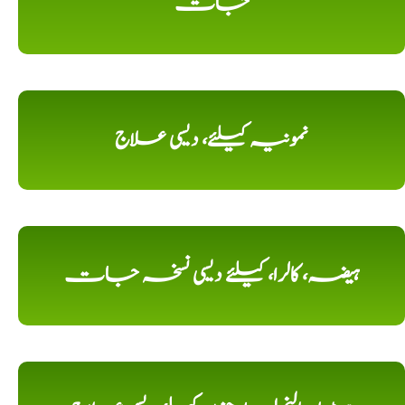
جات
نمونیہ کیلئے، دیسی علاج
ہیضہ، کالرا، کیلئے دیسی نسخہ جات