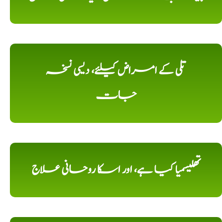
تلی کے امراض کیلئے، دیسی نسخہ
جات
تھلیسمیا کیا ہے، اور اسکا روحانی علاج