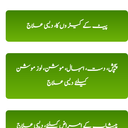
پیٹ کے کیڑ وں کا، دیسی علاج
پیچش، دست، اسہال، موشن، لوز موشن
کیلئے دیسی علاج
پیشاب کے امراض کیلئے، دیسی علاج