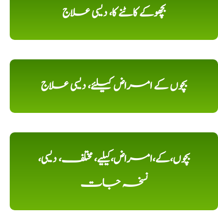
بچھوکے کاٹنے کا، دیسی علاج
بچوں کے امراض کیلئے، دیسی علاج
بچوں،کے،امراض،کیلیے، مختلف، دیسی،
نسخہ جات