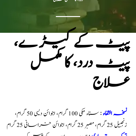
پیٹ کے کیڑ ے،
پیٹ درد، کا مکمل
علاج
نسخہ الشفاء
: سناء مکی 100 گرام، اجوائن دیسی 50 گرام،
زنجبیل 25 گرام، مصبر 25 گرام، اجوائن خراسانی 25 گرام