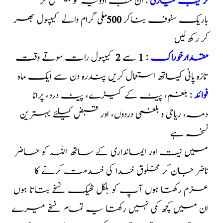
ترکیب تیاری
: ان سب ادویہ کو پیس کر
باریک سفوف بناکر
500
ملی گرام والے کیپسول بھر
کر رکھ لیں
مقدارخوراک
:
1
سے
2
کیپسول رات سوتے وقت
تازہ پانی کیساتھ استعمال کریں پندرہ دن سے ایک ماہ
فوائد
: بلغم، پیٹ کے کیڑے، پیٹ درد، پرانا
دمہ، ریاحی و بلغمی دردوں، اور قبض کیلئے بہترین
نسخہ ہے
میں نیت اور ایمانداری کے ساتھ اللہ کو حاضر
ناضر جان کر مخلوق خدا کی خدمت کرنے کا
عزم رکھتا ہوں آپ کو بلکل ٹھیک نسخے بتاتا ہوں
ان میں کچھ کمی نہیں رکھتا یہ تمام نسخے میرے