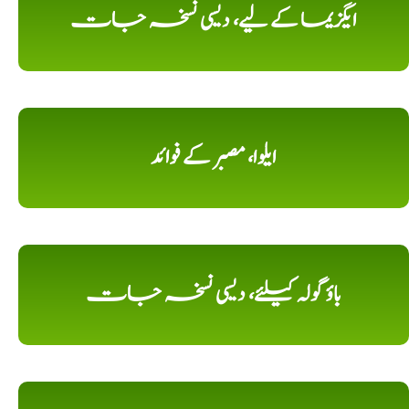
ایگزیما کے لیے، دیسی نسخہ جات
ایلوا، مصبر کے فوائد
باؤ گولہ کیلئے، دیسی نسخہ جات