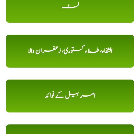
لسٹ
الشفاء، طلاء کستوری، زعفران والا
امر بیل کے فوائد