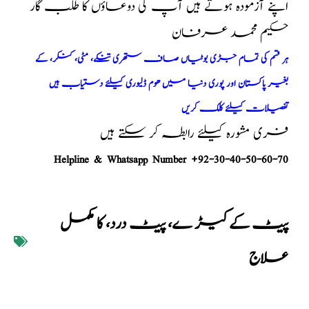
اپنے آزمودہ ہوتے ہیں آپ کی دوعاؤں کا طلب گار
حکیم محمد عرفان
ہر قسم کی تمام جڑی بوٹیاں صاف ستھری تنکے، مٹی، کنکر، کے
بغیر پاکستان اور پوری دنیا میں ھوم ڈلیوری کیلئے دستیاب ہیں
تفصیلات کیلئے کلک کریں
فری مشورہ کیلئے رابطہ کر سکتے ہیں
Helpline & Whatsapp Number +92-30-40-50-60-70
پیٹ کےکیڑ ے، پیٹ درد، کا مکمل
علاج