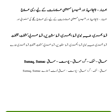
بخار – ٹائیفائیڈ اور ملیریا جیسی علامات کے لیے دیسی علاج
بخار – ٹائیفائیڈ اور ملیریا جیسی علامات کے لیے دیسی علاج گلے کی خرابی اور
قسط بحری، طبِ نبوی قسط البحری، قسط شیریں، قسط عربی، كشطت، قشطت
قسط بحری، طبِ نبوی قسط البحری، قسط شیریں، قسط عربی، كشطت، قشطت قسط بحری ہمارے
Sumaq, Sumac سماق – سُمک – گرد سماق – پوست – سماق
Sumaq, Sumac سماق – سُمک – گرد سماق – پوست – سماق نوٹ ؟ ہمارے