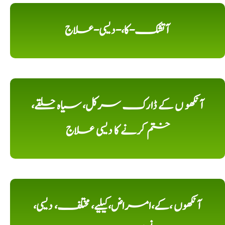
آتشک-کا،-دیسی-علاج
آنکھو ں کے ڈارک سرکل، سیاہ حلقے،
ختم کرنے کا دیسی علاج
آنکھوں ،کے،امراض،کیلیے، مختلف، دیسی،