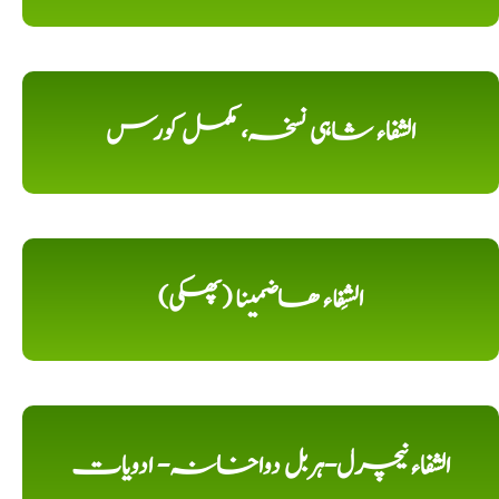
الشفاء شاہی نسخہ، مکمل کورس
الشِفاء ھاضمینا (پھکی)
الشفاء نیچرل-ہربل دواخانہ- ادویات