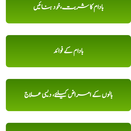
بادام کا شربت،خود بنائیں
بادام کے فوائد
بالوں کے امراض کیلئے، دیسی علاج