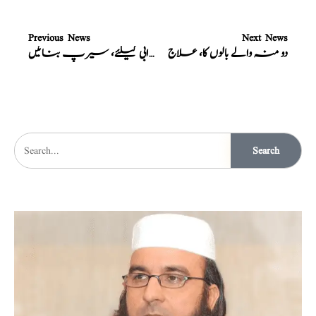
Previous News
Next News
دو منہ والے بالوں کا، علاج
بچوں کی قبض، مروڑ، کان درد، معدہ کی خرابی کیلئے، سیرپ بنائیں
Search