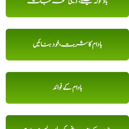
باؤ گولہ کیلئے، دیسی نسخہ جات
بادام کا شربت،خود بنائیں
بادام کے فوائد