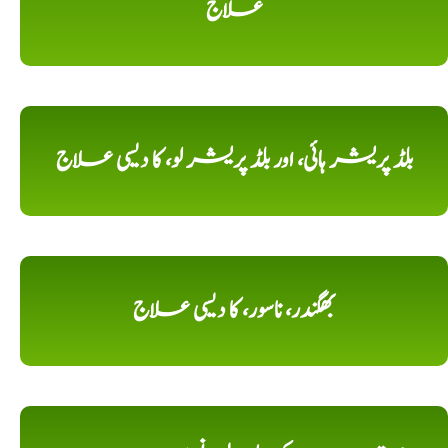
علاج
بلڈ پریشر ہائی، اور بلڈ پریشر لو، کا دیسی علاج
بھگندر، ناسور، کا دیسی علاج