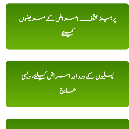
پرہیز مختلف امراض کے مریضوں
کیلئے
پسلیوں کے درد اور امراض کیلئے، دیسی
علاج