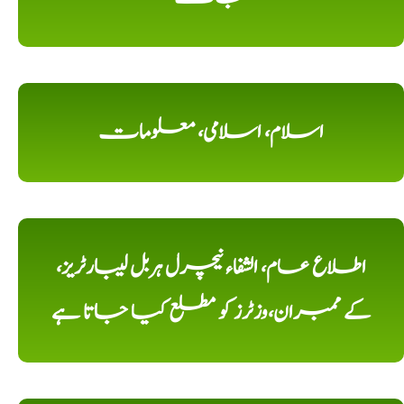
اسلام، اسلامی، معلومات
اطلاع عام، الشفاء نیچرل ہربل لیبارٹریز،
کے ممبران،وزٹرز کو مطلع کیا جاتا ہے