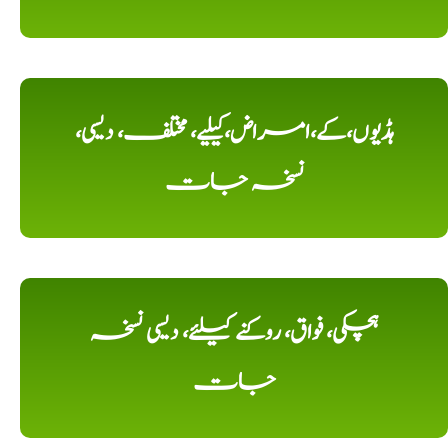
ہڈیوں،کے،امراض،کیلیے، مختلف، دیسی،
نسخہ جات
ہچکی، فواق، روکنے کیلئے، دیسی نسخہ
جات