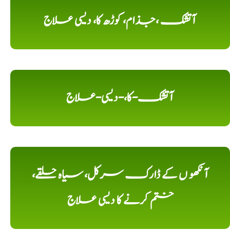
آتشک ،جذام، کوڑھ کا، دیسی علاج
آتشک-کا،-دیسی-علاج
آنکھو ں کے ڈارک سرکل، سیاہ حلقے،
ختم کرنے کا دیسی علاج