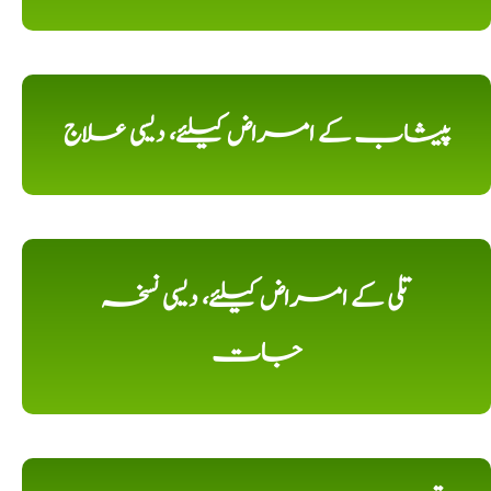
پیشاب کے امراض کیلئے، دیسی علاج
تلی کے امراض کیلئے، دیسی نسخہ
جات