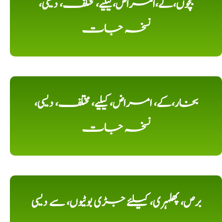
بچوں،کے،امراض،کیلیے، مختلف، دیسی،
نسخہ جات
بخار،کے، امراض، کیلیے، مختلف، دیسی،
نسخہ جات
برص، پھلہری، کیلئے جڑی بوٹیوں، سے دیسی