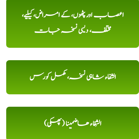
اعصاب اور پٹھوں، کے امراض، کیلیے،
مختلف، دیسی نسخہ جات
الشفاء شاہی نسخہ، مکمل کورس
الشِفاء ھاضمینا (پھکی)