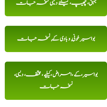
بہق، چھیپ، کیلئے دیسی نسخہ جات
بواسیر خونی, و بادی کے, نسخہ جات
بواسیر،کے ،امراض ،کیلیے ، مختلف، دیسی،
نسخہ جات