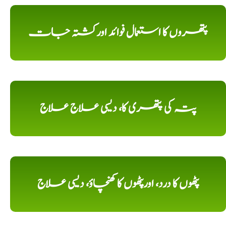
پتھروں کا استعمال فوائد اورکشتہ جات
پتہ کی پتھری کا، دیسی علاج علاج
پٹھوں کا درد، اورپٹھوں کا کھنچاؤ، دیسی علاج