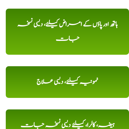
ہاتھ اور پاؤں کے امراض کیلئے، دیسی نسخہ
جات
نمونیہ کیلئے، دیسی علاج
ہیضہ، کالرا، کیلئے دیسی نسخہ جات