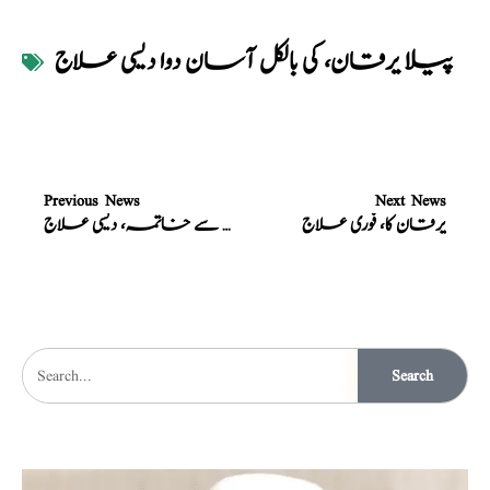
پیلا یرقان، کی بالکل آسان دوا دیسی علاج
Previous News
Next News
یرقان کا، فوری علاج
یرقان کا جڑ سے خاتمہ، دیسی علاج
Search