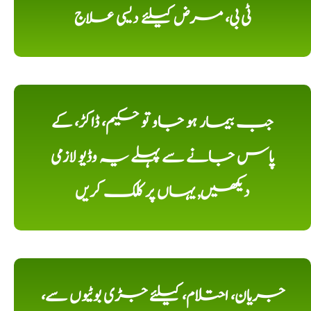
ٹی بی، مرض کیلئے دیسی علاج
جب بیمار ہو جاو تو حکیم، ڈاکڑ، کے
پاس جانے سے پہلے یہ وڈیو لازمی
دیکھیں, یہاں پر کلک کریں
جریان، احتلام، کیلئے جڑی بوٹیوں سے،