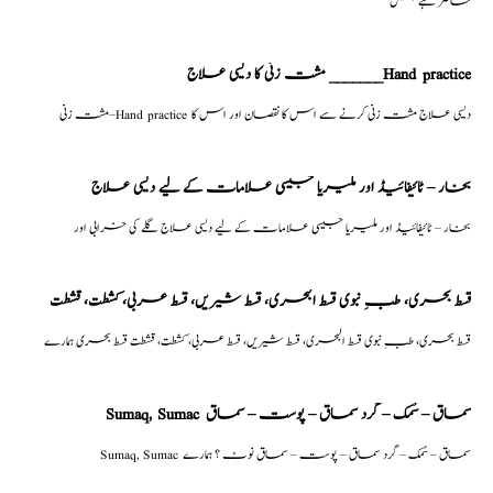
حاضر ہے جس
مشت زنی کا دیسی علاج _______Hand practice
مشت زنی–Hand practice دیسی علاج مشت زنی کرنے سے اس کا نقصان اور اس کا
بخار – ٹائیفائیڈ اور ملیریا جیسی علامات کے لیے دیسی علاج
بخار – ٹائیفائیڈ اور ملیریا جیسی علامات کے لیے دیسی علاج گلے کی خرابی اور
قسط بحری، طبِ نبوی قسط البحری، قسط شیریں، قسط عربی، كشطت، قشطت
قسط بحری، طبِ نبوی قسط البحری، قسط شیریں، قسط عربی، كشطت، قشطت قسط بحری ہمارے
Sumaq, Sumac سماق – سُمک – گرد سماق – پوست – سماق
Sumaq, Sumac سماق – سُمک – گرد سماق – پوست – سماق نوٹ ؟ ہمارے