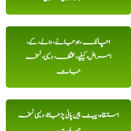
اچانک ،ہوجانے، والے، کے،
امراض، کیلیے، مختلف، دیسی، نسخہ
جات
استسقاء، پیٹ پیں پانی پڑجانا، دیسی نسخہ
جات