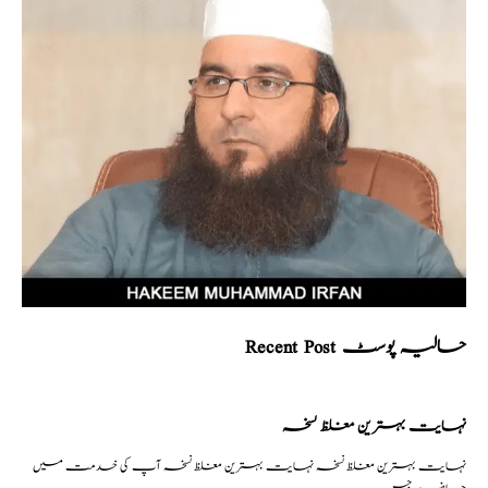
Recent Post حالیہ پوسٹ
نہایت بہترین مغلظ نسخہ
نہایت بہترین مغلظ نسخہ نہایت بہترین مغلظ نسخہ آپ کی خدمت میں