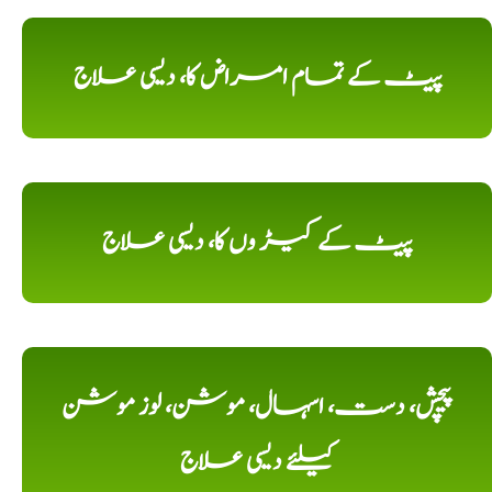
پیٹ کے تمام امراض کا، دیسی علاج
پیٹ کے کیڑ وں کا، دیسی علاج
پیچش، دست، اسہال، موشن، لوز موشن
کیلئے دیسی علاج