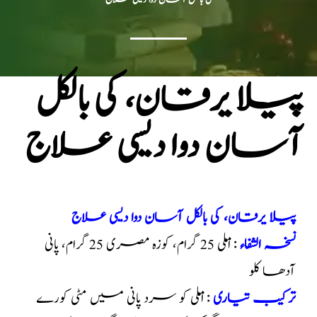
پیلا یرقان، کی بالکل
آسان دوا دیسی علاج
پیلا یرقان، کی بالکل آسان دوا دیسی علاج
نسخہ الشفاء
: املی 25 گرام، کوزہ مصری 25 گرام، پانی
آدھا کلو
ترکیب تیاری
: املی کو سرد پانی میں مٹی کورے