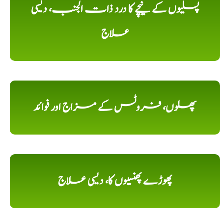
پسلیوں کے نیچے کا درد ذات الجنب، دیسی
علاج
پھلوں، فروٹس کے مزاج اور فوائد
پھوڑے پھنسیوں کا، دیسی علاج