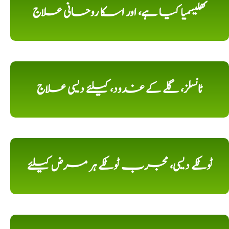
تھلیسمیا کیا ہے، اور اسکا روحانی علاج
ٹانسلز، گلے کے غدود، کیلئے دیسی علاج
ٹوٹکے دیسی، مجرب ٹوٹکے ہر مرض کیلئے