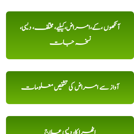
آنکھوں ،کے،امراض،کیلیے، مختلف، دیسی،
نسخہ جات
آواز سے امراض کی تشخیص معلومات
اٹھرا کا، دیسی علاج