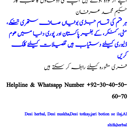
اپنے آزمودہ ہوتے ہیں آپ کی دوعاؤں کا طلب گار
حکیم محمد عرفان
ہر قسم کی تمام جڑی بوٹیاں صاف ستھری تنکے،
مٹی، کنکر، کے بغیر پاکستان اور پوری دنیا میں ھوم
ڈلیوری کیلئے دستیاب ہیں تفصیلات کیلئے کلک
کریں
فری مشورہ کیلئے رابطہ کر سکتے ہیں
Helpline & Whatsapp Number +92-30-40-50-
60-70
Desi herbal, Desi nuskha,Desi totkay,jari botion se ilaj,Al
shifa,herbal