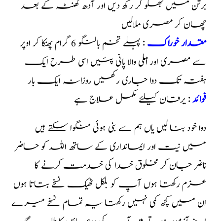
برتن میں بھگو کر رکھ دیں اور آدھ گھنٹہ کے بعد
چھان کر مصری ملالیں
مقدار خوراک
: پہلے تخم بالنگو 6 گرام پھنکا کر اوپر
سے مصری اور املی والا پانی پئیں اسی طرح ایک
ہفتہ تک دوا جاری رکھیں روزانہ ایک بار
فوائد
: یرقان کیلئے مکمل علاج ہے
دوا خود بنا لیں یاں ہم سے بنی ہوئی منگوا سکتے ہیں
میں نیت اور ایمانداری کے ساتھ اللہ کو حاضر
ناضر جان کر مخلوق خدا کی خدمت کرنے کا
عزم رکھتا ہوں آپ کو بلکل ٹھیک نسخے بتاتا ہوں
ان میں کچھ کمی نہیں رکھتا یہ تمام نسخے میرے