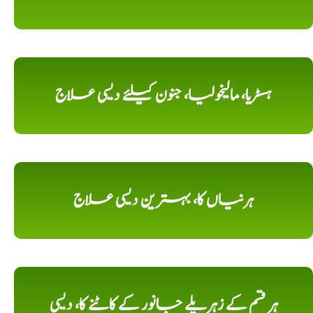
ہسٹریا، مالیخولیا، جنون کیلئے دیسی علاج
ہرنیاں کا، بہترین دیسی علاج
ہر قسم کے زہریلے جانور کے کاٹنے کا، دیسی