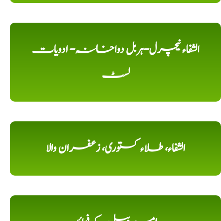
الشفاء نیچرل-ہربل دواخانہ- ادویات
لسٹ
الشفاء، طلاء کستوری، زعفران والا